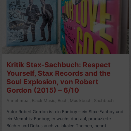
–
6/10
Kritik Stax-Sachbuch: Respect
Yourself, Stax Records and the
Soul Explosion, von Robert
Gordon (2015) – 6/10
Annehmbar
,
Black Music
,
Buch
,
Musikbuch
,
Sachbuch
Autor Robert Gordon ist ein Fanboy – ein Stax-Fanboy und
ein Memphis-Fanboy; er wuchs dort auf, produzierte
Bücher und Dokus auch zu lokalen Themen, nennt