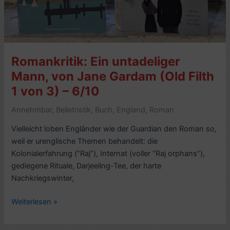
Romankritik: Ein untadeliger
Mann, von Jane Gardam (Old Filth
1 von 3) – 6/10
Annehmbar
,
Belletristik
,
Buch
,
England
,
Roman
Vielleicht loben Engländer wie der Guardian den Roman so,
weil er urenglische Themen behandelt: die
Kolonialerfahrung (“Raj”), Internat (voller “Raj orphans”),
gediegene Rituale, Darjeeling-Tee, der harte
Nachkriegswinter,
Romankritik:
Weiterlesen »
Ein
untadeliger