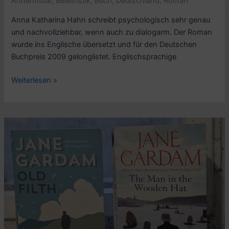
Annehmbar
,
Belletristik
,
Buch
,
Deutschland
,
Roman
Anna Katharina Hahn schreibt psychologisch sehr genau
und nachvollziehbar, wenn auch zu dialogarm. Der Roman
wurde ins Englische übersetzt und für den Deutschen
Buchpreis 2009 gelonglistet. Englischsprachige
Romankritik:
Weiterlesen »
Kürzere
Tage,
von
Anna
Katharina
Hahn
(2009)
–
6/10