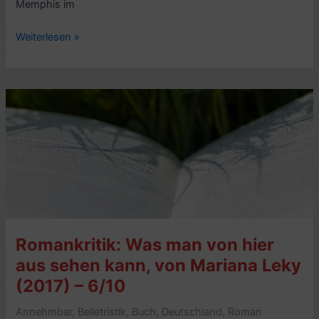
Memphis im
Kritik
Weiterlesen »
Stax-
Sachbuch:
Respect
Yourself,
Stax
Records
and
the
Soul
Explosion,
von
Romankritik: Was man von hier
Robert
Gordon
aus sehen kann, von Mariana Leky
(2015)
(2017) – 6/10
–
6/10
Annehmbar
,
Belletristik
,
Buch
,
Deutschland
,
Roman