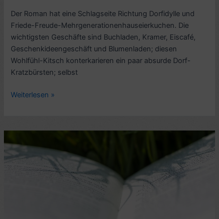
Der Roman hat eine Schlagseite Richtung Dorfidylle und
Friede-Freude-Mehrgenerationenhauseierkuchen. Die
wichtigsten Geschäfte sind Buchladen, Kramer, Eiscafé,
Geschenkideengeschäft und Blumenladen; diesen
Wohlfühl-Kitsch konterkarieren ein paar absurde Dorf-
Kratzbürsten; selbst
Romankritik:
Weiterlesen »
Was
man
von
hier
aus
sehen
kann,
von
Mariana
Leky