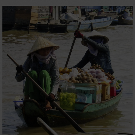
Mann,
von
Jane
Gardam
(Old
Filth
1
von
3)
–
6/10