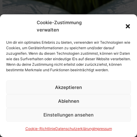
Evelyn
Waugh
(1934,
Cookie-Zustimmung
engl.
verwalten
A
Handful
Um dir ein optimales Erlebnis zu bieten, verwenden wir Technologien wie
of
Cookies, um Geräteinformationen zu speichern und/oder darauf
Kritik Robert Sedlaczek:
zuzugreifen. Wenn du diesen Technologien zustimmst, können wir Daten
Dust)
wie das Surfverhalten oder eindeutige IDs auf dieser Website verarbeiten.
–
Sprachwitze (2020) – 6/10
Wenn du deine Zustimmung nicht erteilst oder zurückziehst, können
6/10
bestimmte Merkmale und Funktionen beeinträchtigt werden.
Annehmbar
,
Buch
,
Lustig
,
Sachbuch
Immer wieder rekurriert der Autor auf Sigmund Freud, aber
Akzeptieren
auch auf Schopenhauer und allerlei Linguisten, Historiker
Ablehnen
und Psychologen sowie Humoristen verflossener
Jahrzehnte. Fett gedruckt nennt Autor Robert
Einstellungen ansehen
Kritik
Weiterlesen »
Cookie-Richtlinie
Datenschutzerklärung
Impressum
Robert