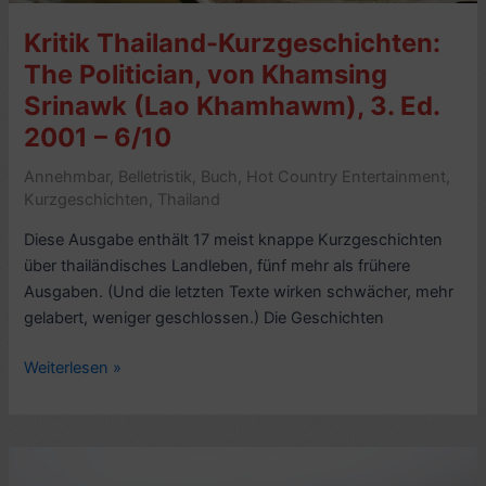
Kritik Thailand-Kurzgeschichten:
The Politician, von Khamsing
Srinawk (Lao Khamhawm), 3. Ed.
2001 – 6/10
Annehmbar
,
Belletristik
,
Buch
,
Hot Country Entertainment
,
Kurzgeschichten
,
Thailand
Diese Ausgabe enthält 17 meist knappe Kurzgeschichten
über thailändisches Landleben, fünf mehr als frühere
Ausgaben. (Und die letzten Texte wirken schwächer, mehr
gelabert, weniger geschlossen.) Die Geschichten
Kritik
Weiterlesen »
Thailand-
Kurzgeschichten:
The
Politician,