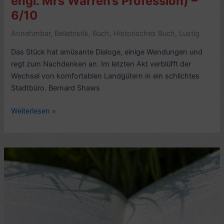
engl. Mrs Warren’s Profession) –
6/10
Annehmbar
,
Belletristik
,
Buch
,
Historisches Buch
,
Lustig
Das Stück hat amüsante Dialoge, einige Wendungen und
regt zum Nachdenken an. Im letzten Akt verblüfft der
Wechsel von komfortablen Landgütern in ein schlichtes
Stadtbüro. Bernard Shaws
Kritik
Weiterlesen »
Theaterstück:
Frau
Warrens
Beruf,
von
Bernard
Shaw
(1894,
engl.