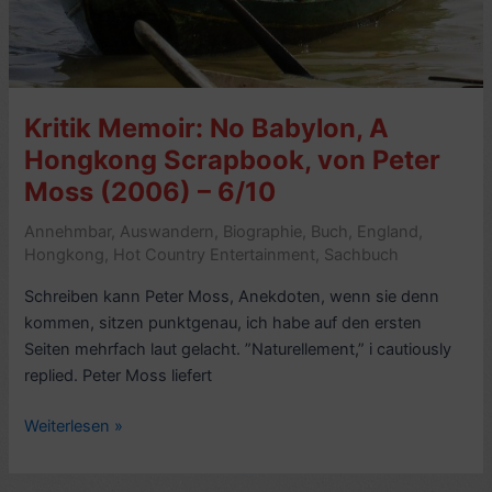
Kritik Memoir: No Babylon, A
Hongkong Scrapbook, von Peter
Moss (2006) – 6/10
Annehmbar
,
Auswandern
,
Biographie
,
Buch
,
England
,
Hongkong
,
Hot Country Entertainment
,
Sachbuch
Schreiben kann Peter Moss, Anekdoten, wenn sie denn
kommen, sitzen punktgenau, ich habe auf den ersten
Seiten mehrfach laut gelacht. ”Naturellement,” i cautiously
replied. Peter Moss liefert
Kritik
Weiterlesen »
Memoir:
No