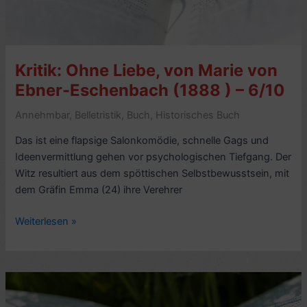
–
6/10
Kritik: Ohne Liebe, von Marie von
Ebner-Eschenbach (1888 ) – 6/10
Annehmbar
,
Belletristik
,
Buch
,
Historisches Buch
Das ist eine flapsige Salonkomödie, schnelle Gags und
Ideenvermittlung gehen vor psychologischen Tiefgang. Der
Witz resultiert aus dem spöttischen Selbstbewusstsein, mit
dem Gräfin Emma (24) ihre Verehrer
Kritik:
Weiterlesen »
Ohne
Liebe,
von
Marie
von