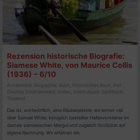
Rezension historische Biografie:
Siamese White, von Maurice Collis
(1936) – 6/10
Annehmbar
,
Biographie
,
Buch
,
Historisches Buch
,
Hot
Country Entertainment
,
Indien
,
Interkulturell
,
Sachbuch
,
Thailand
Das ist, wortwörtlich, eine Räuberpistole: wir lernen viel
über Samuel White, königlich bestellter Hafenvorsteher im
damals siamesischen Mergui und zugleich Großpirat auf
eigene Rechnung. Wir erfahren ein