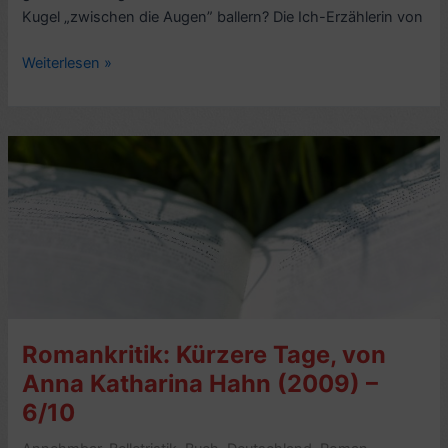
Kugel „zwischen die Augen” ballern? Die Ich-Erzählerin von
Romankritik:
Weiterlesen »
So
ist
es
gewesen,
von
Natalia
Ginzburg
(1947)
–
6/10
Romankritik: Kürzere Tage, von
Anna Katharina Hahn (2009) –
6/10