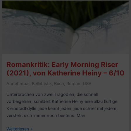
Eine
Nahaufnahme,
von
Hellmuth
Karasek
(1992)
–
6/10
Romankritik: Early Morning Riser
(2021), von Katherine Heiny – 6/10
Annehmbar
,
Belletristik
,
Buch
,
Roman
,
USA
Unterbrochen von zwei Tragödien, die schnell
vorbeigehen, schildert Katherine Heiny eine allzu fluffige
Kleinstadtidylle: jede kennt jeden, jede schlief mit jedem,
versteht sich immer noch bestens. Man
Romankritik:
Weiterlesen »