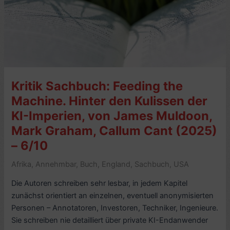
Ebner-
Eschenbach
(1888
)
–
6/10
Kritik Sachbuch: Feeding the
Machine. Hinter den Kulissen der
KI-Imperien, von James Muldoon,
Mark Graham, Callum Cant (2025)
– 6/10
Afrika
,
Annehmbar
,
Buch
,
England
,
Sachbuch
,
USA
Die Autoren schreiben sehr lesbar, in jedem Kapitel
zunächst orientiert an einzelnen, eventuell anonymisierten
Personen – Annotatoren, Investoren, Techniker, Ingenieure.
Sie schreiben nie detailliert über private KI-Endanwender