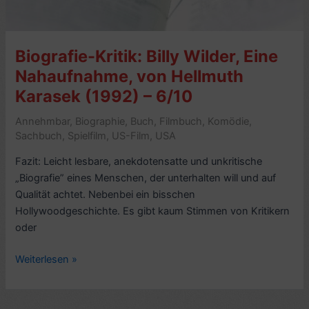
6/10
Biografie-Kritik: Billy Wilder, Eine
Nahaufnahme, von Hellmuth
Karasek (1992) – 6/10
Annehmbar
,
Biographie
,
Buch
,
Filmbuch
,
Komödie
,
Sachbuch
,
Spielfilm
,
US-Film
,
USA
Fazit: Leicht lesbare, anekdotensatte und unkritische
„Biografie” eines Menschen, der unterhalten will und auf
Qualität achtet. Nebenbei ein bisschen
Hollywoodgeschichte. Es gibt kaum Stimmen von Kritikern
oder
Biografie-
Weiterlesen »
Kritik:
Billy
Wilder,