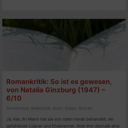
Early
Morning
Riser
(2021),
von
Katherine
Heiny
–
6/10
Romankritik: So ist es gewesen,
von Natalia Ginzburg (1947) –
6/10
Annehmbar
,
Belletristik
,
Buch
,
Italien
,
Roman
Ja, klar, ihr Mann hat sie von oben herab behandelt, ein
gefühlloser Lügner und Ehebrecher. Aber ihm deshalb eine