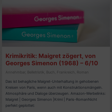
von
Khamsing
Srinawk
(Lao
Khamhawm),
3.
Ed.
2001
–
Krimikritik: Maigret zögert, von
6/10
Georges Simenon (1968) – 6/10
Annehmbar
,
Belletristik
,
Buch
,
Frankreich
,
Roman
Das ist behagliche Maigret-Unterhaltung in gehobenen
Kreisen von Paris, wenn auch mit Konstruktionsmängeln.
Atmosphäre und Dialoge überzeugen. Amazon-Werbelinks:
Maigret | Georges Simenon |Krimi | Paris-RomanNicht
perfekt geplottet: