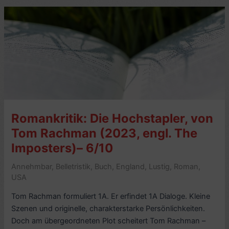
Babylon,
A
Hongkong
Scrapbook,
von
Peter
Moss
(2006)
–
Romankritik: Die Hochstapler, von
6/10
Tom Rachman (2023, engl. The
Imposters)– 6/10
Annehmbar
,
Belletristik
,
Buch
,
England
,
Lustig
,
Roman
,
USA
Tom Rachman formuliert 1A. Er erfindet 1A Dialoge. Kleine
Szenen und originelle, charakterstarke Persönlichkeiten.
Doch am übergeordneten Plot scheitert Tom Rachman –