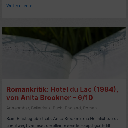
Krimikritik:
Weiterlesen »
Maigret
zögert,
von
Georges
Simenon
(1968)
–
6/10
Romankritik: Hotel du Lac (1984),
von Anita Brookner – 6/10
Annehmbar
,
Belletristik
,
Buch
,
England
,
Roman
Beim Einstieg übertreibt Anita Brookner die Heimlichtuerei:
unentwegt vermisst die alleinreisende Hauptfigur Edith