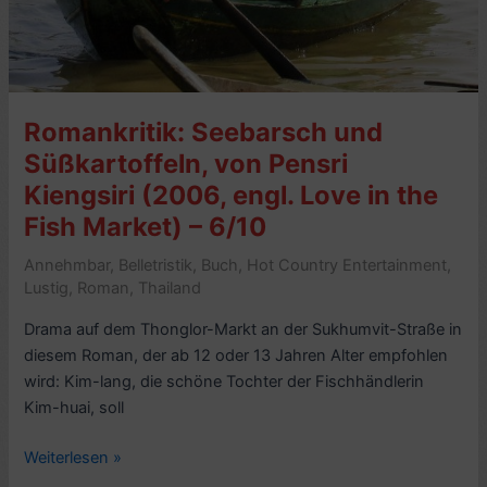
(2025)
–
6/10
Romankritik: Seebarsch und
Süßkartoffeln, von Pensri
Kiengsiri (2006, engl. Love in the
Fish Market) – 6/10
Annehmbar
,
Belletristik
,
Buch
,
Hot Country Entertainment
,
Lustig
,
Roman
,
Thailand
Drama auf dem Thonglor-Markt an der Sukhumvit-Straße in
diesem Roman, der ab 12 oder 13 Jahren Alter empfohlen
wird: Kim-lang, die schöne Tochter der Fischhändlerin
Kim-huai, soll
Romankritik:
Weiterlesen »
Seebarsch