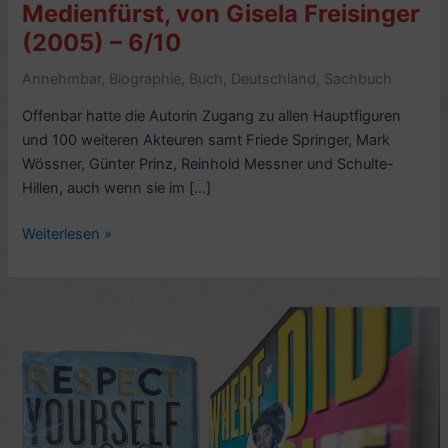
Medienfürst, von Gisela Freisinger
(2005) – 6/10
Annehmbar
,
Biographie
,
Buch
,
Deutschland
,
Sachbuch
Offenbar hatte die Autorin Zugang zu allen Hauptfiguren
und 100 weiteren Akteuren samt Friede Springer, Mark
Wössner, Günter Prinz, Reinhold Messner und Schulte-
Hillen, auch wenn sie im […]
Biografiekritik:
Weiterlesen »
Hubert
Burda.
Der
Medienfürst,
von
Gisela
Freisinger
(2005)