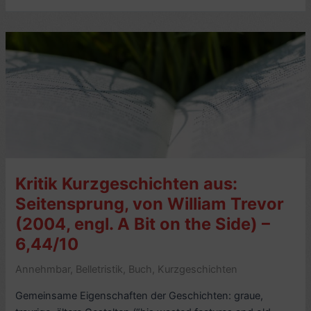
und
Süßkartoffeln,
von
Pensri
Kiengsiri
(2006,
engl.
Love
in
the
Kritik Kurzgeschichten aus:
Fish
Market)
Seitensprung, von William Trevor
–
(2004, engl. A Bit on the Side) –
6/10
6,44/10
Annehmbar
,
Belletristik
,
Buch
,
Kurzgeschichten
Gemeinsame Eigenschaften der Geschichten: graue,