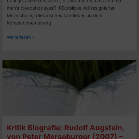
traurige, ältere Gestalten (“his wasted features and old
man’s bloodshot eyes“); Rückblicke voll resignierter
Melancholie; ödes irisches Landleben, in dem
Konventionen streng
Kritik
Weiterlesen »
Kurzgeschichten
aus:
Seitensprung,
von
William
Trevor
(2004,
engl.
A
Bit
on
Kritik Biografie: Rudolf Augstein,
the
Side)
von Peter Merseburger (2007) –