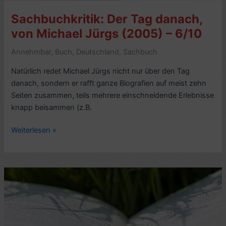
(2017)
Sachbuchkritik: Der Tag danach,
–
6/10
von Michael Jürgs (2005) – 6/10
Annehmbar
,
Buch
,
Deutschland
,
Sachbuch
Natürlich redet Michael Jürgs nicht nur über den Tag
danach, sondern er rafft ganze Biografien auf meist zehn
Seiten zusammen, teils mehrere einschneidende Erlebnisse
knapp beisammen (z.B.
Sachbuchkritik:
Weiterlesen »
Der
Tag
danach,
von
Michael
Jürgs
(2005)