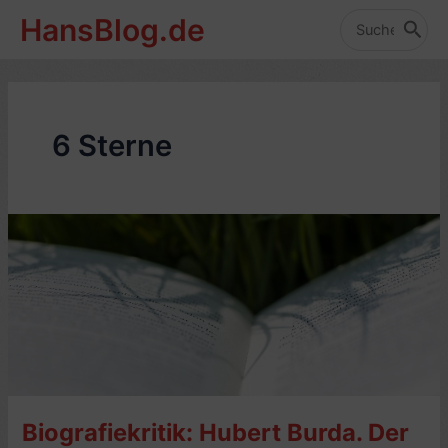
Zum
HansBlog.de
Inhalt
Search
for:
springen
6 Sterne
Biografiekritik: Hubert Burda. Der