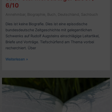
–
6/10
6,44/10
Annehmbar
,
Biographie
,
Buch
,
Deutschland
,
Sachbuch
Dies ist keine Biografie. Dies ist eine episodische
bundesdeutsche Zeitgeschichte mit gelegentlichen
Schwenks auf Rudolf Augsteins einschlägige Leitartikel,
Briefe und Vorträge. Tiefschürfend am Thema vorbei
recherchiert. Über
Kritik
Weiterlesen »
Biografie:
Rudolf
Augstein,
von
Peter
Merseburger
(2007)
–