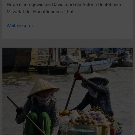
Hope einen gewissen David; und die Autorin deutet eine
Missetat der Hauptfigur an (“that
Romankritik:
Weiterlesen »
Hotel
du
Lac
(1984),
von
Anita
Brookner
–
6/10