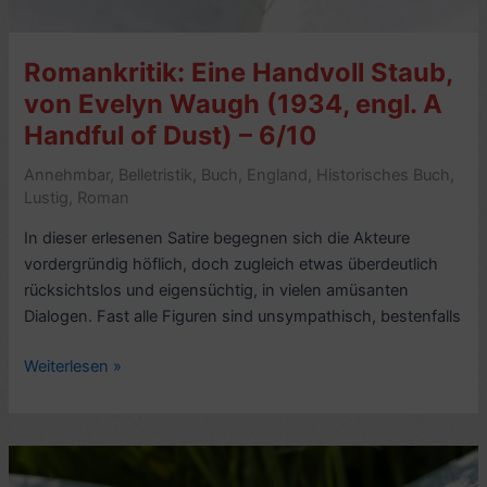
Mrs
Warren’s
Romankritik: Eine Handvoll Staub,
Profession)
–
von Evelyn Waugh (1934, engl. A
6/10
Handful of Dust) – 6/10
Annehmbar
,
Belletristik
,
Buch
,
England
,
Historisches Buch
,
Lustig
,
Roman
In dieser erlesenen Satire begegnen sich die Akteure
vordergründig höflich, doch zugleich etwas überdeutlich
rücksichtslos und eigensüchtig, in vielen amüsanten
Dialogen. Fast alle Figuren sind unsympathisch, bestenfalls
Romankritik:
Weiterlesen »
Eine
Handvoll
Staub,
von