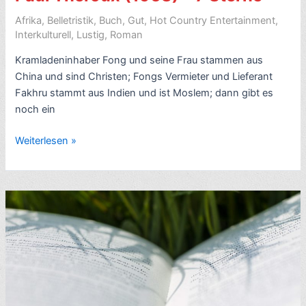
Afrika
,
Belletristik
,
Buch
,
Gut
,
Hot Country Entertainment
,
Interkulturell
,
Lustig
,
Roman
Kramladeninhaber Fong und seine Frau stammen aus
China und sind Christen; Fongs Vermieter und Lieferant
Fakhru stammt aus Indien und ist Moslem; dann gibt es
noch ein
Rezension
Weiterlesen »
Multikultur-
Afrika-
Roman:
Fong
and
the
Indians,
von
Paul
Theroux