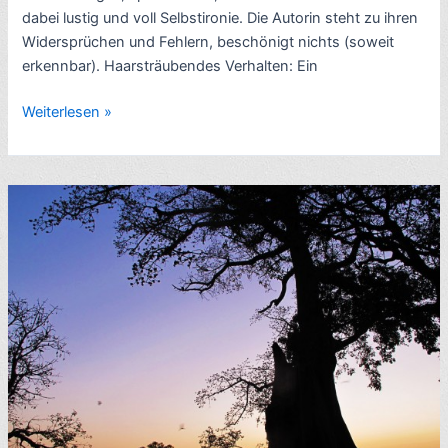
dabei lustig und voll Selbstironie. Die Autorin steht zu ihren
Widersprüchen und Fehlern, beschönigt nichts (soweit
erkennbar). Haarsträubendes Verhalten: Ein
Reise-
Weiterlesen »
Bericht:
Der
Traum
von
Afrika:
Eine
Frau,
ein
Fahrrad
–
die
Freiheit,
von
Pamela