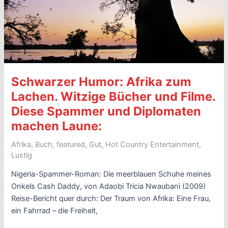
Africa,
von
Peter
Biddlecombe
(1992)
–
Schwarzer Humor: Afrika zum
7
Sterne
Lachen. Witzige Bücher und Filme.
Diese Spammer und Diplomaten
machen Laune:
Afrika
,
Buch
,
featured
,
Gut
,
Hot Country Entertainment
,
Lustig
Nigeria-Spammer-Roman: Die meerblauen Schuhe meines
Onkels Cash Daddy, von Adaobi Tricia Nwaubani (2009)
Reise-Bericht quer durch: Der Traum von Afrika: Eine Frau,
ein Fahrrad – die Freiheit,