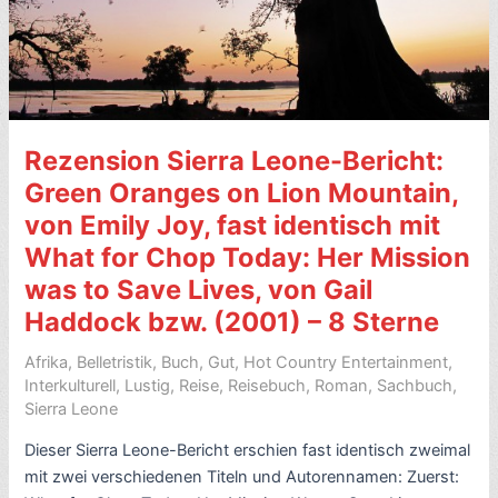
Rezension Sierra Leone-Bericht:
Green Oranges on Lion Mountain,
von Emily Joy, fast identisch mit
What for Chop Today: Her Mission
was to Save Lives, von Gail
Haddock bzw. (2001) – 8 Sterne
Afrika
,
Belletristik
,
Buch
,
Gut
,
Hot Country Entertainment
,
Interkulturell
,
Lustig
,
Reise
,
Reisebuch
,
Roman
,
Sachbuch
,
Sierra Leone
Dieser Sierra Leone-Bericht erschien fast identisch zweimal
mit zwei verschiedenen Titeln und Autorennamen: Zuerst: