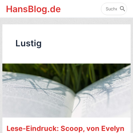
Zum
HansBlog.de
Inhalt
Search
for:
springen
Lustig
Lese-Eindruck: Scoop, von Evelyn