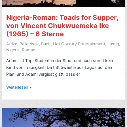
for
Chop
Nigeria-Roman: Toads for Supper,
Today:
Her
von Vincent Chukwuemeka Ike
Mission
(1965) – 6 Sterne
was
to
Afrika
,
Belletristik
,
Buch
,
Hot Country Entertainment
,
Lustig
,
Nigeria
,
Roman
Save
Lives,
Adami ist Top-Student in der Stadt und auch sonst kein
von
Kind von Traurigkeit. Da tritt Sweetie aus Lagos auf den
Gail
Plan, und Adami vergisst glatt, dass er
Haddock
bzw.
Nigeria-
Weiterlesen »
(2001)
Roman:
–
Toads
8
for
Sterne
Supper,
von