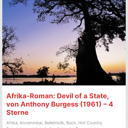
Mann
in
Afrika,
von
William
Boyd
(1981)
–
7
Sterne
Afrika-Roman: Devil of a State,
von Anthony Burgess (1961) – 4
Sterne
Afrika
,
Annehmbar
,
Belletristik
,
Buch
,
Hot Country