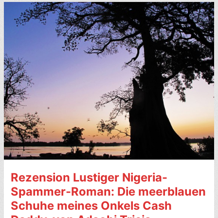
Tropen,
Notizen
aus
meiner
Lehmhütte.
Von
Nigel
Barley
(1983,
engl.
The
Innocent
Anthropologist)
–
7
Rezension Lustiger Nigeria-
Sterne
Spammer-Roman: Die meerblauen
Schuhe meines Onkels Cash