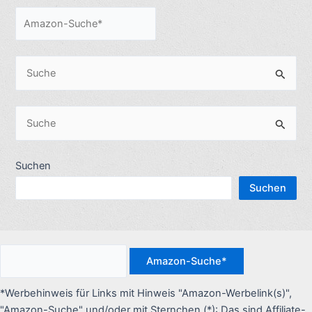
S
u
c
S
h
u
e
c
Suchen
n
h
n
Suchen
e
a
n
c
n
h
a
:
c
*Werbehinweis für Links mit Hinweis "Amazon-Werbelink(s)",
h
"Amazon-Suche" und/oder mit Sternchen (*): Das sind Affiliate-