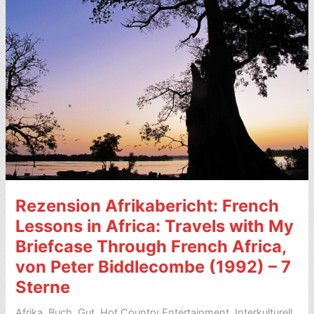
Vincent
Chukwuemeka
Ike
(1965)
–
6
Sterne
Rezension Afrikabericht: French
Lessons in Africa: Travels with My
Briefcase Through French Africa,
von Peter Biddlecombe (1992) – 7
Sterne
Afrika
,
Buch
,
Gut
,
Hot Country Entertainment
,
Interkulturell
,