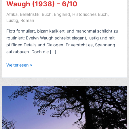
Waugh (1938) – 6/10
Afrika
,
Belletristik
,
Buch
,
England
,
Historisches Buch
,
Lustig
,
Roman
Flott formuliert, bizarr karikiert, und manchmal schlicht zu
routiniert: Evelyn Waugh schreibt elegant, lustig und mit
pfiffigen Details und Dialogen. Er versteht es, Spannung
aufzubauen. Doch die […]
Lese-
Weiterlesen »
Eindruck:
Scoop,
von
Evelyn
Waugh
(1938)
–
6/10