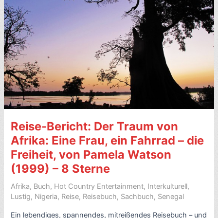
meines
Onkels
Cash
Daddy,
von
Adaobi
Tricia
Nwaubani
(2009)
–
Reise-Bericht: Der Traum von
mit
Video
Afrika: Eine Frau, ein Fahrrad – die
–
Freiheit, von Pamela Watson
9
(1999) – 8 Sterne
Sterne
Afrika
,
Buch
,
Hot Country Entertainment
,
Interkulturell
,
Lustig
,
Nigeria
,
Reise
,
Reisebuch
,
Sachbuch
,
Senegal
Ein lebendiges, spannendes, mitreißendes Reisebuch – und