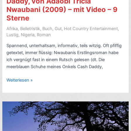
Daddy, von Adaobi Tricia
Nwaubani (2009) – mit Video – 9
Sterne
Afrika
,
Belletristik
,
Buch
,
Gut
,
Hot Country Entertainment
,
Lustig
,
Nigeria
,
Roman
Spannend, unterhaltsam, informativ, teils witzig. Oft pfiffig
getextet, immer flüssig: Nwaubanis Erstlingsroman habe
ich vergnügt fast in einem Rutsch gelesen (dt. Die
meerblauen Schuhe meines Onkels Cash Daddy,
Rezension
Weiterlesen »
Lustiger
Nigeria-
Spammer-
Roman:
Die
meerblauen
Schuhe