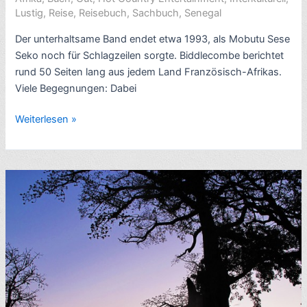
Lustig
,
Reise
,
Reisebuch
,
Sachbuch
,
Senegal
Der unterhaltsame Band endet etwa 1993, als Mobutu Sese
Seko noch für Schlagzeilen sorgte. Biddlecombe berichtet
rund 50 Seiten lang aus jedem Land Französisch-Afrikas.
Viele Begegnungen: Dabei
Rezension
Weiterlesen »
Afrikabericht:
French
Lessons
in
Africa:
Travels
with
My
Briefcase
Through
French