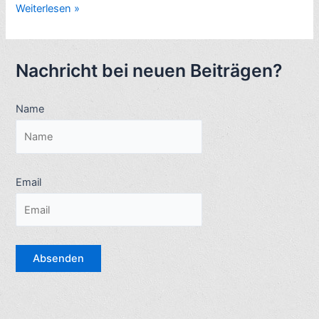
Schwarzer
Weiterlesen »
Humor:
Afrika
zum
Nachricht bei neuen Beiträgen?
Lachen.
Witzige
Name
Bücher
und
Filme.
Diese
Spammer
Email
und
Diplomaten
machen
Laune: