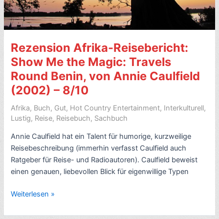
Watson
(1999)
–
Rezension Afrika-Reisebericht:
8
Sterne
Show Me the Magic: Travels
Round Benin, von Annie Caulfield
(2002) – 8/10
Afrika
,
Buch
,
Gut
,
Hot Country Entertainment
,
Interkulturell
,
Lustig
,
Reise
,
Reisebuch
,
Sachbuch
Annie Caulfield hat ein Talent für humorige, kurzweilige
Reisebeschreibung (immerhin verfasst Caulfield auch
Ratgeber für Reise- und Radioautoren). Caulfield beweist
einen genauen, liebevollen Blick für eigenwillige Typen
Rezension
Weiterlesen »
Afrika-
Reisebericht: