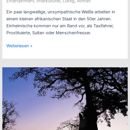
Entertainment
,
Interkulturell
,
Lustig
,
Roman
Ein paar langweilige, unsympathische Weiße arbeiten in
einem kleinen afrikanischen Staat in den 50er Jahren.
Einheimische kommen nur am Rand vor, als Taxifahrer,
Prostituierte, Sultan oder Menschenfresser.
Afrika-
Weiterlesen »
Roman:
Devil
of
a
State,
von
Anthony
Burgess
(1961)
–
4
Sterne