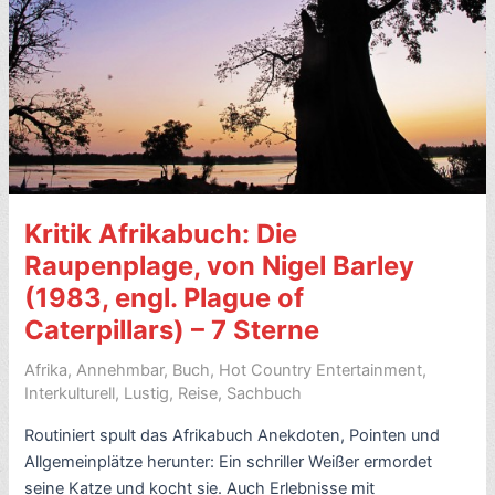
Kritik Afrikabuch: Die
Raupenplage, von Nigel Barley
(1983, engl. Plague of
Caterpillars) – 7 Sterne
Afrika
,
Annehmbar
,
Buch
,
Hot Country Entertainment
,
Interkulturell
,
Lustig
,
Reise
,
Sachbuch
Routiniert spult das Afrikabuch Anekdoten, Pointen und
Allgemeinplätze herunter: Ein schriller Weißer ermordet
seine Katze und kocht sie. Auch Erlebnisse mit