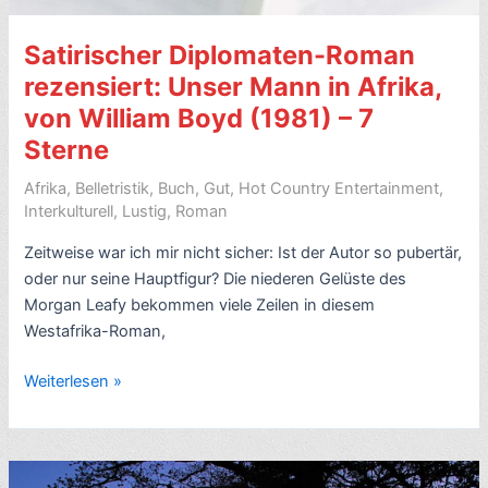
(1968)
Satirischer Diplomaten-Roman
–
7
rezensiert: Unser Mann in Afrika,
Sterne
von William Boyd (1981) – 7
Sterne
Afrika
,
Belletristik
,
Buch
,
Gut
,
Hot Country Entertainment
,
Interkulturell
,
Lustig
,
Roman
Zeitweise war ich mir nicht sicher: Ist der Autor so pubertär,
oder nur seine Hauptfigur? Die niederen Gelüste des
Morgan Leafy bekommen viele Zeilen in diesem
Westafrika-Roman,
Satirischer
Weiterlesen »
Diplomaten-
Roman
rezensiert:
Unser