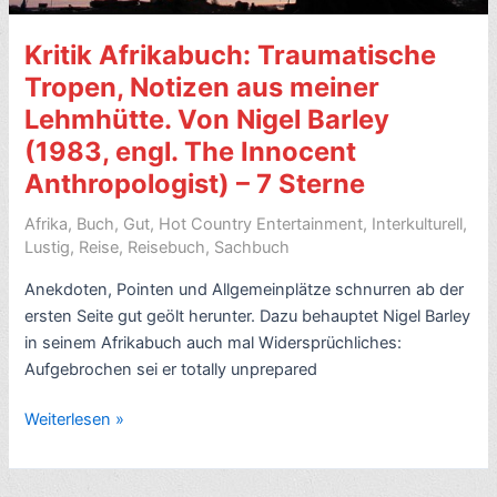
Kritik Afrikabuch: Traumatische
Tropen, Notizen aus meiner
Lehmhütte. Von Nigel Barley
(1983, engl. The Innocent
Anthropologist) – 7 Sterne
Afrika
,
Buch
,
Gut
,
Hot Country Entertainment
,
Interkulturell
,
Lustig
,
Reise
,
Reisebuch
,
Sachbuch
Anekdoten, Pointen und Allgemeinplätze schnurren ab der
ersten Seite gut geölt herunter. Dazu behauptet Nigel Barley
in seinem Afrikabuch auch mal Widersprüchliches:
Aufgebrochen sei er totally unprepared
Kritik
Weiterlesen »
Afrikabuch:
Traumatische