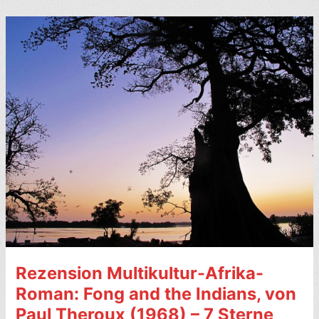
Show
Me
the
Magic:
Travels
Round
Benin,
von
Annie
Caulfield
(2002)
–
8/10
Rezension Multikultur-Afrika-
Roman: Fong and the Indians, von
Paul Theroux (1968) – 7 Sterne