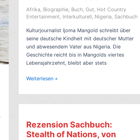
Man
Afrika
,
Biographie
,
Buch
,
Gut
,
Hot Country
of
Entertainment
,
Interkulturell
,
Nigeria
,
Sachbuch
the
People)
Kulturjournalist Ijoma Mangold schreibt über
–
seine deutsche Kindheit mit deutscher Mutter
5
und abwesendem Vater aus Nigeria. Die
Sterne
Geschichte reicht bis in Mangolds viertes
Lebensjahrzehnt, bleibt aber stets
Kritik
Weiterlesen »
Jugendmemoiren:
Das
deutsche
Krokodil,
,
von
Rezension Sachbuch:
Ijoma
Stealth of Nations, von
Mangold