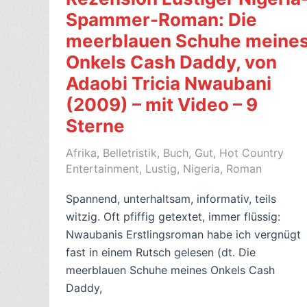
Spammer-Roman: Die
meerblauen Schuhe meine
Onkels Cash Daddy, von
Adaobi Tricia Nwaubani
(2009) – mit Video – 9
Sterne
Afrika
,
Belletristik
,
Buch
,
Gut
,
Hot Country
Entertainment
,
Lustig
,
Nigeria
,
Roman
Spannend, unterhaltsam, informativ, teils
witzig. Oft pfiffig getextet, immer flüssig:
Nwaubanis Erstlingsroman habe ich vergnügt
fast in einem Rutsch gelesen (dt. Die
meerblauen Schuhe meines Onkels Cash
Daddy,