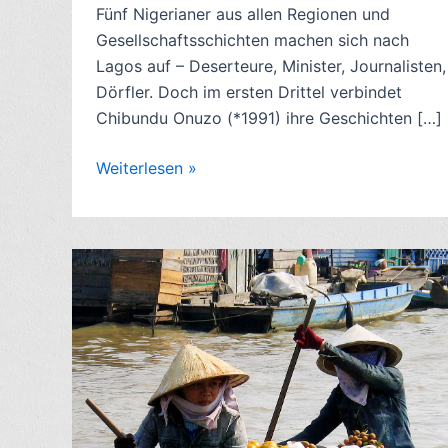
Fünf Nigerianer aus allen Regionen und
Gesellschaftsschichten machen sich nach
Lagos auf – Deserteure, Minister, Journalisten,
Dörfler. Doch im ersten Drittel verbindet
Chibundu Onuzo (*1991) ihre Geschichten […]
Romankritik:
Weiterlesen »
Welcome
to
Lagos,
von
Chibundu
Onuzo
(2016)
–
4/10
Sterne