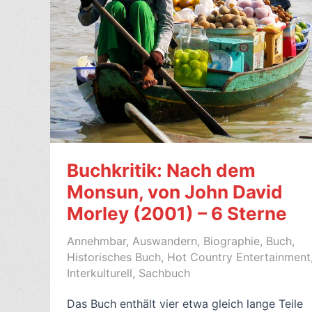
Buchkritik: Nach dem
Monsun, von John David
Morley (2001) – 6 Sterne
Annehmbar
,
Auswandern
,
Biographie
,
Buch
,
Historisches Buch
,
Hot Country Entertainment
Interkulturell
,
Sachbuch
Das Buch enthält vier etwa gleich lange Teile