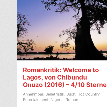
Romankritik: Welcome to
Lagos, von Chibundu
Onuzo (2016) – 4/10 Sterne
Annehmbar
,
Belletristik
,
Buch
,
Hot Country
Entertainment
,
Nigeria
,
Roman