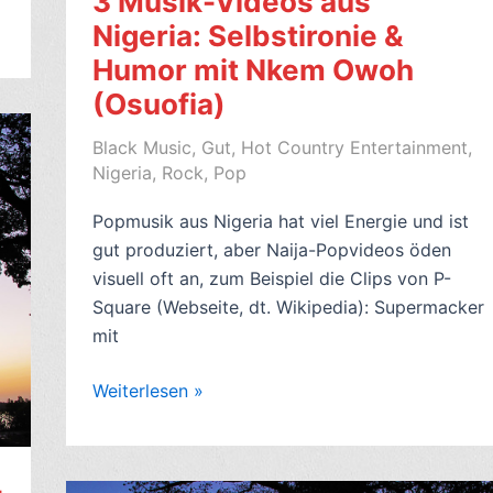
3 Musik-Videos aus
Mama
Nigeria: Selbstironie &
(2017)
Humor mit Nkem Owoh
–
7
(Osuofia)
Sterne
Black Music
,
Gut
,
Hot Country Entertainment
,
–
Nigeria
,
Rock, Pop
mit
Video
Popmusik aus Nigeria hat viel Energie und ist
gut produziert, aber Naija-Popvideos öden
visuell oft an, zum Beispiel die Clips von P-
Square (Webseite, dt. Wikipedia): Supermacker
mit
3
Weiterlesen »
Musik-
Videos
aus
-