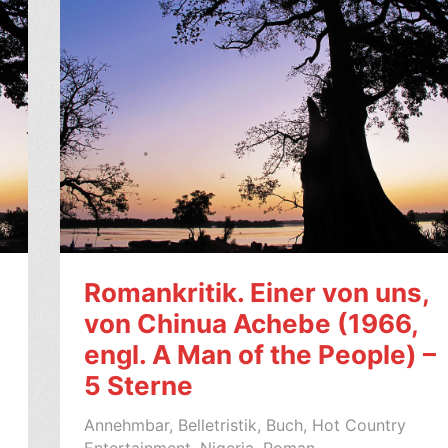
Romankritik. Einer von uns,
von Chinua Achebe (1966,
engl. A Man of the People) –
5 Sterne
Annehmbar
,
Belletristik
,
Buch
,
Hot Country