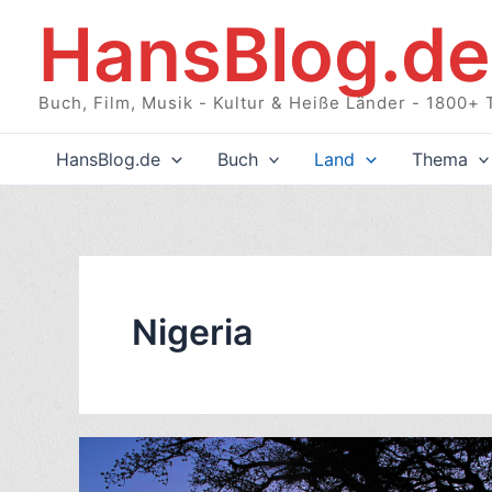
Zum
HansBlog.de
Inhalt
springen
Buch, Film, Musik - Kultur & Heiße Länder - 1800+ 
HansBlog.de
Buch
Land
Thema
Nigeria