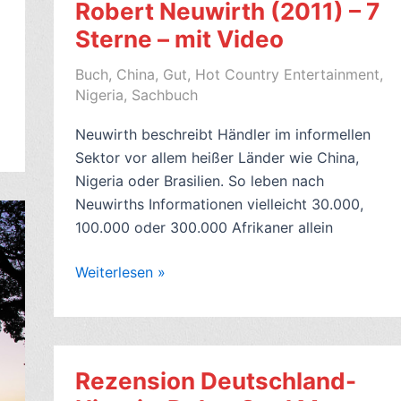
Robert Neuwirth (2011) – 7
(2017)
–
Sterne – mit Video
7
Buch
,
China
,
Gut
,
Hot Country Entertainment
,
Sterne
Nigeria
,
Sachbuch
–
mit
Neuwirth beschreibt Händler im informellen
Video
Sektor vor allem heißer Länder wie China,
Nigeria oder Brasilien. So leben nach
Neuwirths Informationen vielleicht 30.000,
100.000 oder 300.000 Afrikaner allein
Rezension
Weiterlesen »
Sachbuch:
Stealth
of
Nations,
Rezension Deutschland-
von