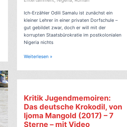
Entertainment
,
Nigeria
,
Roman
Ich-Erzähler Odili Samalu ist zunächst ein
kleiner Lehrer in einer privaten Dorfschule –
gut gebildet zwar, doch er will mit der
korrupten Staatsbürokratie im postkolonialen
Nigeria nichts
Romankritik.
Weiterlesen »
Einer
von
uns,
von
Chinua
Kritik Jugendmemoiren:
Achebe
Das deutsche Krokodil, von
(1966,
Ijoma Mangold (2017) – 7
engl.
A
Sterne – mit Video