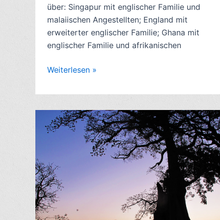
über: Singapur mit englischer Familie und
malaiischen Angestellten; England mit
erweiterter englischer Familie; Ghana mit
englischer Familie und afrikanischen
Buchkritik:
Weiterlesen »
Nach
dem
Monsun,
von
John
David
Morley
(2001)
–
6
Sterne