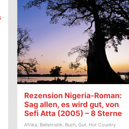
Nigeria:
Selbstironie
s
&
Humor
mit
Nkem
Owoh
(Osuofia)
Rezension Nigeria-Roman:
Sag allen, es wird gut, von
Sefi Atta (2005) – 8 Sterne
Afrika
,
Belletristik
,
Buch
,
Gut
,
Hot Country