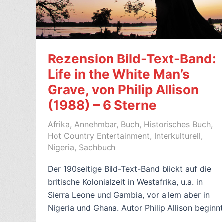
Rezension Bild-Text-Band:
Life in the White Man’s
Grave, von Philip Allison
(1988) – 6 Sterne
Afrika
,
Annehmbar
,
Buch
,
Historisches Buch
,
Hot Country Entertainment
,
Interkulturell
,
Nigeria
,
Sachbuch
Der 190seitige Bild-Text-Band blickt auf die
britische Kolonialzeit in Westafrika, u.a. in
Sierra Leone und Gambia, vor allem aber in
Nigeria und Ghana. Autor Philip Allison beginn