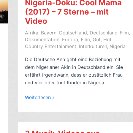
Nigeria-Doku: Cool Mama
Robert
(2017) – 7 Sterne – mit
Neuwirth
(2011)
Video
–
Afrika
,
Bayern
,
Deutschland
,
Deutschland-Film
,
7
Dokumentation
,
Europa
,
Film
,
Gut
,
Hot
Sterne
Country Entertainment
,
Interkulturell
,
Nigeria
–
mit
Die Deutsche Ann geht eine Beziehung mit
Video
dem Nigerianer Akin in Deutschland ein. Sie
erfährt irgendwann, dass er zusätzlich Frau
und vier oder fünf Kinder in Nigeria
Rezension
Weiterlesen »
Deutschland-
Nigeria-
Doku:
t
Cool