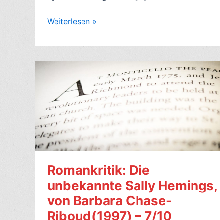
Romankritik:
Weiterlesen »
Drei
Tage
im
Juni,
von
Anne
Tyler
(2025,
engl.
Three
Days
Romankritik: Die
in
unbekannte Sally Hemings,
June)
von Barbara Chase-
–
5/10
Riboud(1997) – 7/10