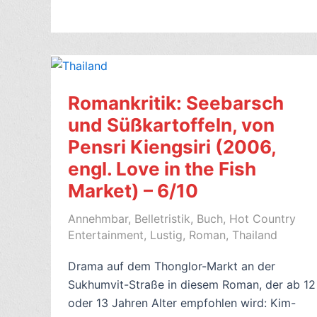
for
Love
in
the
New
Romankritik: Seebarsch
India,
von
und Süßkartoffeln, von
Mansi
Pensri Kiengsiri (2006,
Choksi
engl. Love in the Fish
(2022)
Market) – 6/10
–
8/10
Annehmbar
,
Belletristik
,
Buch
,
Hot Country
Entertainment
,
Lustig
,
Roman
,
Thailand
Drama auf dem Thonglor-Markt an der
Sukhumvit-Straße in diesem Roman, der ab 12
oder 13 Jahren Alter empfohlen wird: Kim-