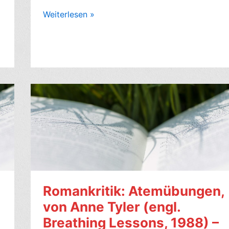
Romankritik:
Weiterlesen »
Zwei
in
einem
Leben,
von
David
Nicholls
(2024,
engl.
You
Are
Here)
–
Romankritik: Atemübungen,
8/10
von Anne Tyler (engl.
Breathing Lessons, 1988) –