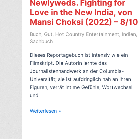
Newlyweds. Fighting for
Chase-
Love in the New India, von
Riboud(1997)
–
Mansi Choksi (2022) – 8/10
7/10
Buch
,
Gut
,
Hot Country Entertainment
,
Indien
,
Sachbuch
Dieses Reportagebuch ist intensiv wie ein
Filmskript. Die Autorin lernte das
Journalistenhandwerk an der Columbia-
Universität; sie ist aufdringlich nah an ihren
Figuren, verrät intime Gefühle, Wortwechsel
und
Sachbuchkritik:
Weiterlesen »
The
Newlyweds.
Fighting