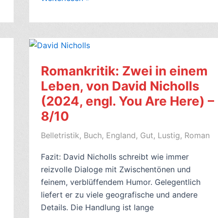
Ohne
Liebe,
von
Marie
von
Romankritik: Zwei in einem
Ebner-
Leben, von David Nicholls
Eschenbach
(2024, engl. You Are Here) –
(1888
)
8/10
–
Belletristik
,
Buch
,
England
,
Gut
,
Lustig
,
Roman
6/10
Fazit: David Nicholls schreibt wie immer
reizvolle Dialoge mit Zwischentönen und
feinem, verblüffendem Humor. Gelegentlich
liefert er zu viele geografische und andere
Details. Die Handlung ist lange