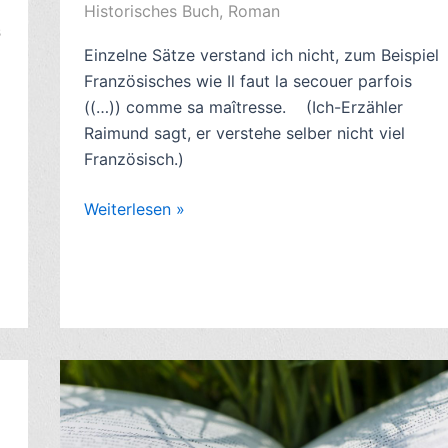
Historisches Buch
,
Roman
s
Einzelne Sätze verstand ich nicht, zum Beispiel
Französisches wie Il faut la secouer parfois
((…)) comme sa maîtresse. (Ich-Erzähler
Raimund sagt, er verstehe selber nicht viel
Französisch.)
Romankritik:
Weiterlesen »
Abschied,
von
Sebastian
Haffner
(1932)–
7/10