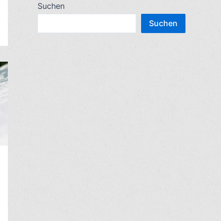
c
Suchen
n
h
Suchen
n
e
a
n
c
n
h
a
:
c
h
: