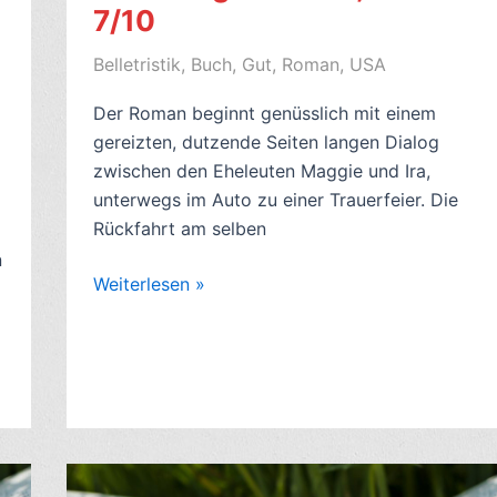
7/10
Belletristik
,
Buch
,
Gut
,
Roman
,
USA
Der Roman beginnt genüsslich mit einem
gereizten, dutzende Seiten langen Dialog
zwischen den Eheleuten Maggie und Ira,
unterwegs im Auto zu einer Trauerfeier. Die
Rückfahrt am selben
n
Romankritik:
Weiterlesen »
Atemübungen,
von
Anne
Tyler
(engl.
Breathing
Lessons,