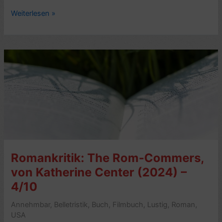
Romankritik:
Weiterlesen »
Abschied,
von
Sebastian
Haffner
(1932)–
7/10
Romankritik: The Rom-Commers,
von Katherine Center (2024) –
4/10
Annehmbar
,
Belletristik
,
Buch
,
Filmbuch
,
Lustig
,
Roman
,
USA