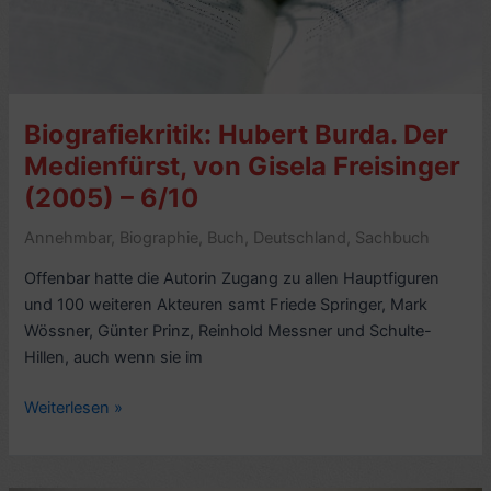
von
Andre
Dubus
(1975,
Biografiekritik: Hubert Burda. Der
1980)
–
Medienfürst, von Gisela Freisinger
5/10
(2005) – 6/10
Annehmbar
,
Biographie
,
Buch
,
Deutschland
,
Sachbuch
Offenbar hatte die Autorin Zugang zu allen Hauptfiguren
und 100 weiteren Akteuren samt Friede Springer, Mark
Wössner, Günter Prinz, Reinhold Messner und Schulte-
Hillen, auch wenn sie im
Biografiekritik:
Weiterlesen »
Hubert
Burda.
Der