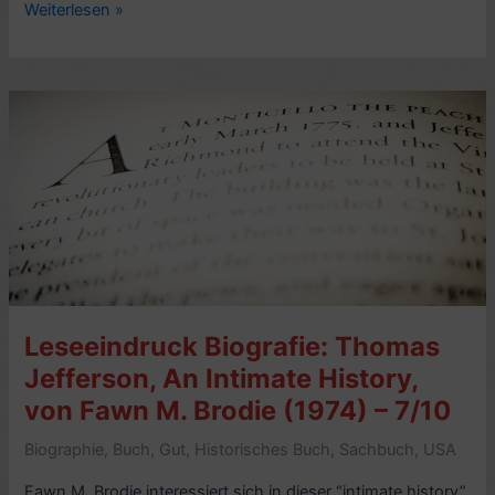
Kritik
Weiterlesen »
Biografie:
Thomas
Jefferson.
The
Art
of
Power,
von
Jon
Meacham
(2012)–
7/10
Leseeindruck Biografie: Thomas
Jefferson, An Intimate History,
von Fawn M. Brodie (1974) – 7/10
Biographie
,
Buch
,
Gut
,
Historisches Buch
,
Sachbuch
,
USA
Fawn M. Brodie interessiert sich in dieser “intimate history”