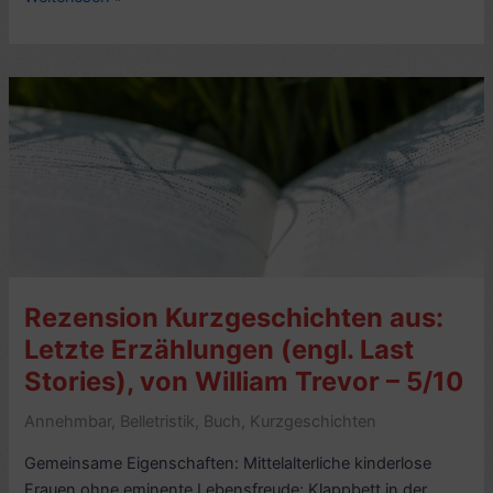
Drei
Tage
im
Juni,
von
Anne
Tyler
(2025,
engl.
Three
Days
Rezension Kurzgeschichten aus:
in
June)
Letzte Erzählungen (engl. Last
–
Stories), von William Trevor – 5/10
5/10
Annehmbar
,
Belletristik
,
Buch
,
Kurzgeschichten
Gemeinsame Eigenschaften: Mittelalterliche kinderlose
Frauen ohne eminente Lebensfreude; Klappbett in der