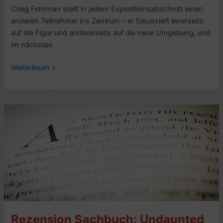
Craig Fehrman stellt in jedem Expeditionsabschnitt einen
anderen Teilnehmer ins Zentrum – er fokussiert einerseits
auf die Figur und andererseits auf die neue Umgebung, und
im nächsten
Rezension
Weiterlesen »
Expeditionsbericht:
This
Vast
Enterprise,
von
Craig
Fehrman
(2026)
–
7/10
Rezension Sachbuch: Undaunted