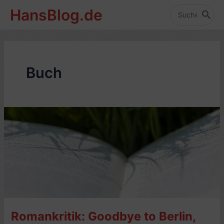
Zum
HansBlog.de
Inhalt
Search
for:
springen
Buch
Romankritik: Goodbye to Berlin,