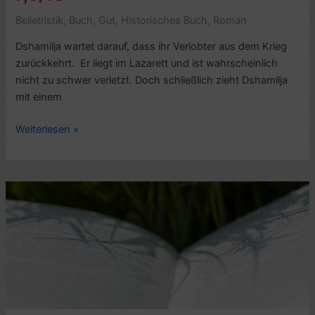
Belletristik
,
Buch
,
Gut
,
Historisches Buch
,
Roman
Dshamilja wartet darauf, dass ihr Verlobter aus dem Krieg
zurückkehrt. Er liegt im Lazarett und ist wahrscheinlich
nicht zu schwer verletzt. Doch schließlich zieht Dshamilja
mit einem
Romankritik:
Weiterlesen »
Dshamilja,
von
Tschingis
Aitmatow
(1958)
–
7,5/10