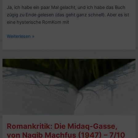
Ja, ich habe ein paar Mal gelacht, und ich habe das Buch
zügig zu Ende gelesen (das geht ganz schnell). Aber es ist
eine hysterische RomKom mit
Romankritik:
Weiterlesen »
The
Rom-
Commers,
von
Katherine
Center
(2024)
–
4/10
Romankritik: Die Midaq-Gasse,
von Nagib Machfus (1947) – 7/10