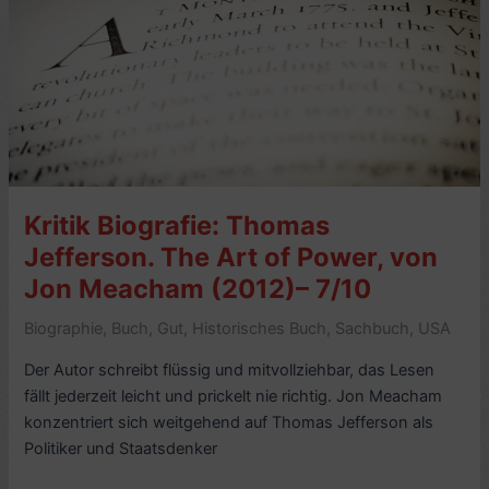
Lewis,
Thomas
Jefferson,
and
the
Opening
of
the
Kritik Biografie: Thomas
American
Jefferson. The Art of Power, von
West,
Jon Meacham (2012)– 7/10
von
Stephen
Biographie
,
Buch
,
Gut
,
Historisches Buch
,
Sachbuch
,
USA
Ambrose
(1996)
Der Autor schreibt flüssig und mitvollziehbar, das Lesen
–
fällt jederzeit leicht und prickelt nie richtig. Jon Meacham
8/10
konzentriert sich weitgehend auf Thomas Jefferson als
Politiker und Staatsdenker