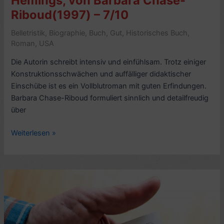
Hemings, von Barbara Chase-
Riboud(1997) – 7/10
Belletristik
,
Biographie
,
Buch
,
Gut
,
Historisches Buch
,
Roman
,
USA
Die Autorin schreibt intensiv und einfühlsam. Trotz einiger
Konstruktionsschwächen und auffälliger didaktischer
Einschübe ist es ein Vollblutroman mit guten Erfindungen.
Barbara Chase-Riboud formuliert sinnlich und detailfreudig
über
Romankritik:
Weiterlesen »
Die
unbekannte
Sally
Hemings,
von
Barbara
Chase-