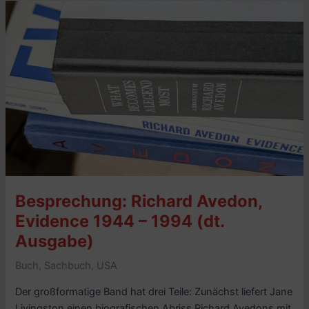
What
Becomes
a
Legend
Most,
von
Philip
Gefter
(2020)
–
7/10
Besprechung: Richard Avedon,
Evidence 1944 – 1994 (dt.
Ausgabe)
Buch
,
Sachbuch
,
USA
Der großformatige Band hat drei Teile: Zunächst liefert Jane
Livingston einen biografischen Abriss Richard Avedons mit