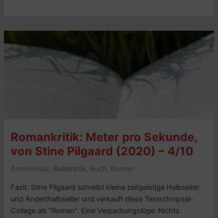
Eindruck:
Der
Ruf
des
Geckos,
18
erlebnisreiche
Jahre
in
Indonesien,
von
Romankritik: Meter pro Sekunde,
Horst
H.
von Stine Pilgaard (2020) – 4/10
Geerken
Annehmbar
,
Belletristik
,
Buch
,
Roman
Fazit: Stine Pilgaard schreibt kleine zeitgeistige Halbseiter
und Anderthalbseiter und verkauft diese Textschnipsel-
Collage als “Roman”. Eine Verpackungslüge: Nichts