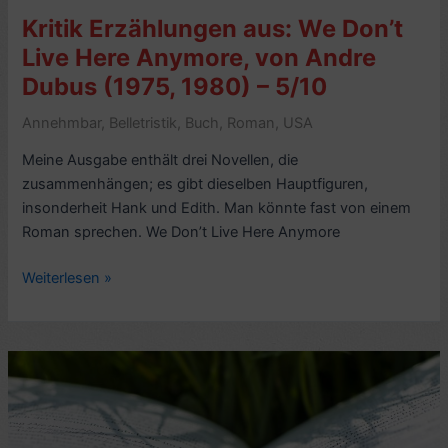
Kritik Erzählungen aus: We Don’t
Live Here Anymore, von Andre
Dubus (1975, 1980) – 5/10
Annehmbar
,
Belletristik
,
Buch
,
Roman
,
USA
Meine Ausgabe enthält drei Novellen, die
zusammenhängen; es gibt dieselben Hauptfiguren,
insonderheit Hank und Edith. Man könnte fast von einem
Roman sprechen. We Don’t Live Here Anymore
Kritik
Weiterlesen »
Erzählungen
aus:
We
Don’t
Live
Here
Anymore,