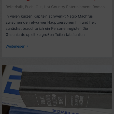
Belletristik
,
Buch
,
Gut
,
Hot Country Entertainment
,
Roman
In vielen kurzen Kapiteln schwenkt Nagib Machfus
zwischen den etwa vier Hauptpersonen hin und her;
zunächst brauchte ich ein Personenregister. Die
Geschichte spielt zu großen Teilen tatsächlich
Romankritik:
Weiterlesen »
Die
Midaq-
Gasse,
von
Nagib
Machfus
(1947)
–
7/10