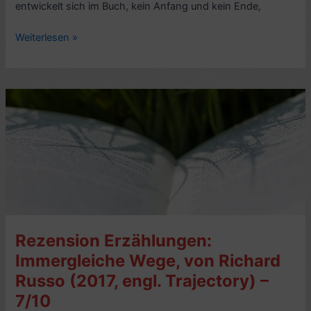
entwickelt sich im Buch, kein Anfang und kein Ende,
Romankritik:
Weiterlesen »
Meter
pro
Sekunde,
von
Stine
Pilgaard
(2020)
–
4/10
Rezension Erzählungen:
Immergleiche Wege, von Richard
Russo (2017, engl. Trajectory) –
7/10