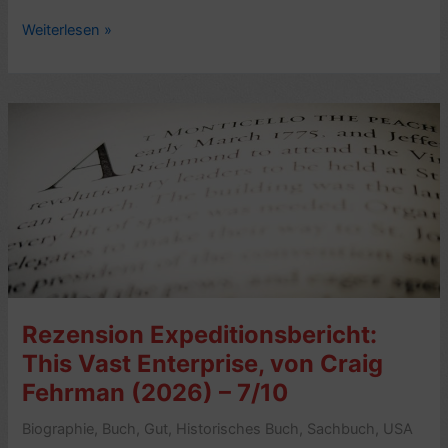
Biografie-
Weiterlesen »
Kritik:
Fawn
McKay
Brodie.
A
Biographer’s
Life,
von
Newell
G.
Bringhurst
(1999)
Rezension Expeditionsbericht:
–
This Vast Enterprise, von Craig
7/10
Fehrman (2026) – 7/10
Biographie
,
Buch
,
Gut
,
Historisches Buch
,
Sachbuch
,
USA