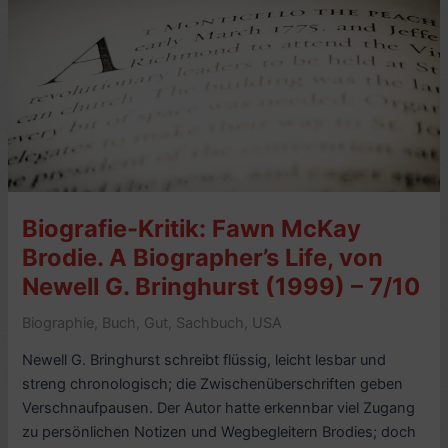
Medienfürst,
von
Gisela
Freisinger
(2005)
–
6/10
Biografie-Kritik: Fawn McKay
Brodie. A Biographer’s Life, von
Newell G. Bringhurst (1999) – 7/10
Biographie
,
Buch
,
Gut
,
Sachbuch
,
USA
Newell G. Bringhurst schreibt flüssig, leicht lesbar und
streng chronologisch; die Zwischenüberschriften geben
Verschnaufpausen. Der Autor hatte erkennbar viel Zugang
zu persönlichen Notizen und Wegbegleitern Brodies; doch