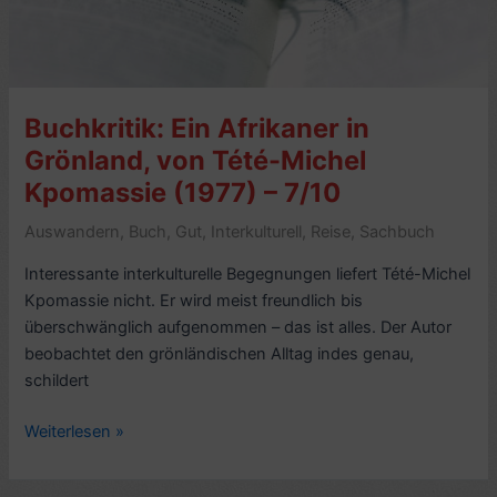
Eschenbach
(1885)
–
7/10
Buchkritik: Ein Afrikaner in
Grönland, von Tété-Michel
Kpomassie (1977) – 7/10
Auswandern
,
Buch
,
Gut
,
Interkulturell
,
Reise
,
Sachbuch
Interessante interkulturelle Begegnungen liefert Tété-Michel
Kpomassie nicht. Er wird meist freundlich bis
überschwänglich aufgenommen – das ist alles. Der Autor
beobachtet den grönländischen Alltag indes genau,
schildert
Buchkritik:
Weiterlesen »
Ein
Afrikaner