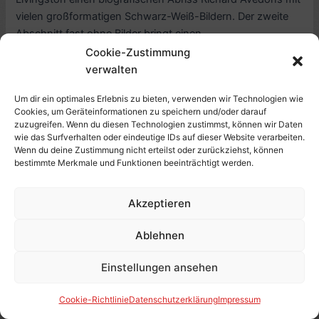
vielen großformatigen Schwarz-Weiß-Bildern. Der zweite
Abschnitt fast ohne Bilder bringt einen
Cookie-Zustimmung
Besprechung:
Weiterlesen »
verwalten
Richard
Avedon,
Um dir ein optimales Erlebnis zu bieten, verwenden wir Technologien wie
Cookies, um Geräteinformationen zu speichern und/oder darauf
Evidence
zuzugreifen. Wenn du diesen Technologien zustimmst, können wir Daten
1944
wie das Surfverhalten oder eindeutige IDs auf dieser Website verarbeiten.
–
Wenn du deine Zustimmung nicht erteilst oder zurückziehst, können
bestimmte Merkmale und Funktionen beeinträchtigt werden.
1994
(dt.
Ausgabe)
Akzeptieren
Ablehnen
Einstellungen ansehen
Lese-Eindruck: Die kleine
Schwester, von Raymond
Cookie-Richtlinie
Datenschutzerklärung
Impressum
Chandler (1949, engl. The Little