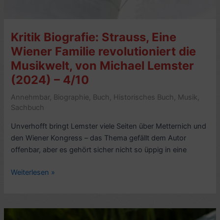
Kritik Biografie: Strauss, Eine
Wiener Familie revolutioniert die
Musikwelt, von Michael Lemster
(2024) – 4/10
Annehmbar
,
Biographie
,
Buch
,
Historisches Buch
,
Musik
,
Sachbuch
Unverhofft bringt Lemster viele Seiten über Metternich und
den Wiener Kongress – das Thema gefällt dem Autor
offenbar, aber es gehört sicher nicht so üppig in eine
Kritik
Weiterlesen »
Biografie:
Strauss,
Eine
Wiener