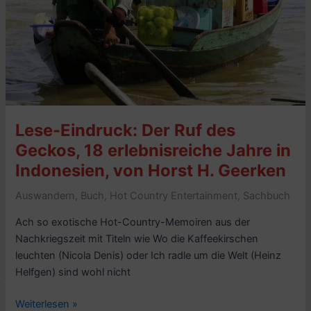
Lese-Eindruck: Der Ruf des
Geckos, 18 erlebnisreiche Jahre in
Indonesien, von Horst H. Geerken
Auswandern
,
Buch
,
Hot Country Entertainment
,
Sachbuch
Ach so exotische Hot-Country-Memoiren aus der
Nachkriegszeit mit Titeln wie Wo die Kaffeekirschen
leuchten (Nicola Denis) oder Ich radle um die Welt (Heinz
Helfgen) sind wohl nicht
Lese-
Weiterlesen »