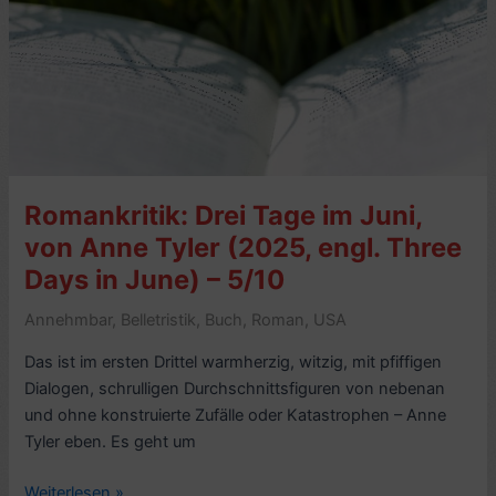
Familie
revolutioniert
die
Musikwelt,
von
Michael
Lemster
Romankritik: Drei Tage im Juni,
(2024)
–
von Anne Tyler (2025, engl. Three
4/10
Days in June) – 5/10
Annehmbar
,
Belletristik
,
Buch
,
Roman
,
USA
Das ist im ersten Drittel warmherzig, witzig, mit pfiffigen
Dialogen, schrulligen Durchschnittsfiguren von nebenan
und ohne konstruierte Zufälle oder Katastrophen – Anne
Tyler eben. Es geht um
Romankritik:
Weiterlesen »