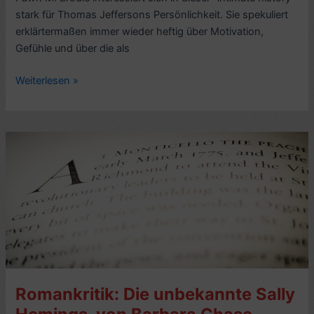
stark für Thomas Jeffersons Persönlichkeit. Sie spekuliert
erklärtermaßen immer wieder heftig über Motivation,
Gefühle und über die als
Leseeindruck
Weiterlesen »
Biografie:
Thomas
Jefferson,
An
Intimate
History,
von
Fawn
M.
Brodie
(1974)
–
Romankritik: Die unbekannte Sally
7/10