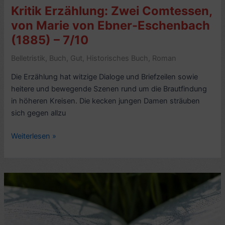
Kritik Erzählung: Zwei Comtessen,
von Marie von Ebner-Eschenbach
(1885) – 7/10
Belletristik
,
Buch
,
Gut
,
Historisches Buch
,
Roman
Die Erzählung hat witzige Dialoge und Briefzeilen sowie
heitere und bewegende Szenen rund um die Brautfindung
in höheren Kreisen. Die kecken jungen Damen sträuben
sich gegen allzu
Kritik
Weiterlesen »
Erzählung:
Zwei
Comtessen,
von
Marie
von
Ebner-