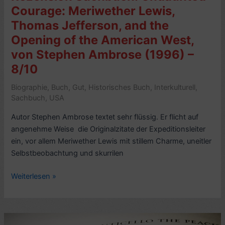
Courage: Meriwether Lewis,
Thomas Jefferson, and the
Opening of the American West,
von Stephen Ambrose (1996) –
8/10
Biographie
,
Buch
,
Gut
,
Historisches Buch
,
Interkulturell
,
Sachbuch
,
USA
Autor Stephen Ambrose textet sehr flüssig. Er flicht auf
angenehme Weise die Originalzitate der Expeditionsleiter
ein, vor allem Meriwether Lewis mit stillem Charme, uneitler
Selbstbeobachtung und skurrilen
Rezension
Weiterlesen »
Sachbuch:
Undaunted
Courage:
Meriwether