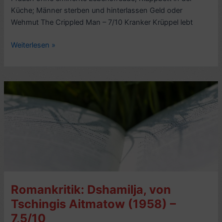
Küche; Männer sterben und hinterlassen Geld oder
Wehmut The Crippled Man – 7/10 Kranker Krüppel lebt
Rezension
Weiterlesen »
Kurzgeschichten
aus:
Letzte
Erzählungen
(engl.
Last
Stories),
von
William
Trevor
–
Romankritik: Dshamilja, von
5/10
Tschingis Aitmatow (1958) –
7,5/10