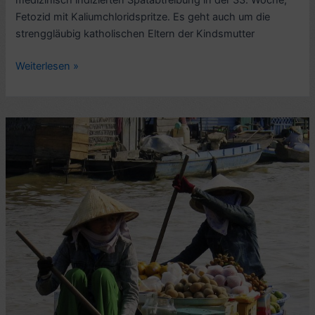
medizinisch indizierten Spätabtreibung in der 33. Woche,
Fetozid mit Kaliumchloridspritze. Es geht auch um die
strenggläubig katholischen Eltern der Kindsmutter
Lese-
Weiterlesen »
Eindruck
Kurzgeschichten:
Freiheit,
von
Daniela
Krien
(2014)