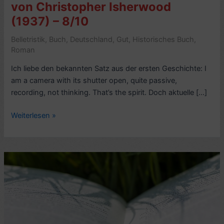
von Christopher Isherwood
(1937) – 8/10
Belletristik
,
Buch
,
Deutschland
,
Gut
,
Historisches Buch
,
Roman
Ich liebe den bekannten Satz aus der ersten Geschichte: I
am a camera with its shutter open, quite passive,
recording, not thinking. That’s the spirit. Doch aktuelle […]
Romankritik:
Weiterlesen »
Goodbye
to
Berlin,
von
Christopher
Isherwood
(1937)
–
8/10