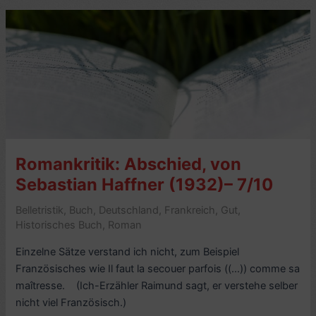
in
Grönland,
von
Tété-
Michel
Kpomassie
(1977)
–
7/10
Romankritik: Abschied, von
Sebastian Haffner (1932)– 7/10
Belletristik
,
Buch
,
Deutschland
,
Frankreich
,
Gut
,
Historisches Buch
,
Roman
Einzelne Sätze verstand ich nicht, zum Beispiel
Französisches wie Il faut la secouer parfois ((…)) comme sa
maîtresse. (Ich-Erzähler Raimund sagt, er verstehe selber
nicht viel Französisch.)