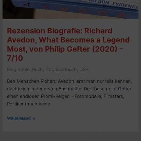
Rezension Biografie: Richard
Avedon, What Becomes a Legend
Most, von Philip Gefter (2020) –
7/10
Biographie
,
Buch
,
Gut
,
Sachbuch
,
USA
Den Menschen Richard Avedon lernt man nur teils kennen,
dachte ich in der ersten Buchhälfte: Dort beschreibt Gefter
einen endlosen Promi-Reigen – Fotomodelle, Filmstars,
Politiker (noch keine
Rezension
Weiterlesen »
Biografie:
Richard
Avedon,