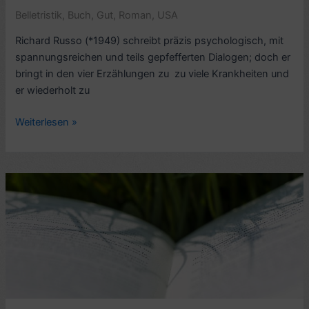
Belletristik
,
Buch
,
Gut
,
Roman
,
USA
Richard Russo (*1949) schreibt präzis psychologisch, mit
spannungsreichen und teils gepfefferten Dialogen; doch er
bringt in den vier Erzählungen zu zu viele Krankheiten und
er wiederholt zu
Rezension
Weiterlesen »
Erzählungen:
Immergleiche
Wege,
von
Richard
Russo
(2017,
engl.
Trajectory)
–
7/10