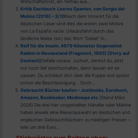
Wirtschaftsforst, ein Verhau aus...
Kritik Sachbuch: Leeres Spanien, von Sergio del
Molino (2016) – 3/10
Nach dem Vorwort für die
deutschen Leser sind dies die ersten zwei Motive
von La España vacia: Urlaubsfahrt durch das
ländliche Wales (sic) das Wort “Gabel” in...
Reif für die Inseln. 4979 Kilometer Gegenwind:
Radeln in Neuseeland (Fragment, 1995) [Story auf
Deutsch]
Gefälle voraus. Juchuh, denkst du, jetzt
nur noch tief durchschalten, dann lassen wir es
sausen. Du schiebst dich über die Kuppe und spürst
schon die Beschleunigung… Doch...
Gebraucht Bücher kaufen – Justbooks, Eurobuch,
Amazon, Booklooker, Medimops etc.
(Stand März
2026) Die drei hier vorgestellten Händler oder Märkte
haben jeweils eine Riesenauswahl an deutschen und
englischen Gebrauchtbüchern zu niedrigen Preisen –
teils um drei Euro...
Stichwörter zum Beitrag oben: