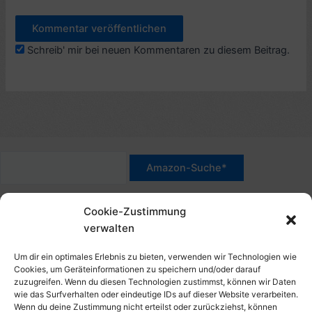
Schreib' mir bei neuen Kommentaren zu diesem Beitrag.
*Werbehinweis für Links mit Hinweis "Amazon-Werbelink(s)",
Cookie-Zustimmung
"Amazon-Suche" und/oder mit Sternchen (*): Das sind Affiliate-
verwalten
Link. Wenn Du auf der verlinkten Website etwas kaufst, erhalte
ich eine Provision. Du zahlst nur den normalen Preis - ohne
Um dir ein optimales Erlebnis zu bieten, verwenden wir Technologien wie
Aufschlag – und unterstützt diese Seite. Als Amazon-Partner
Cookies, um Geräteinformationen zu speichern und/oder darauf
zuzugreifen. Wenn du diesen Technologien zustimmst, können wir Daten
verdiene ich an qualifizierten Verkäufen. Dies gilt auch für
wie das Surfverhalten oder eindeutige IDs auf dieser Website verarbeiten.
Klicks/Tipps auf Produktbilder, die mit einer Händler-Seite wie
Wenn du deine Zustimmung nicht erteilst oder zurückziehst, können