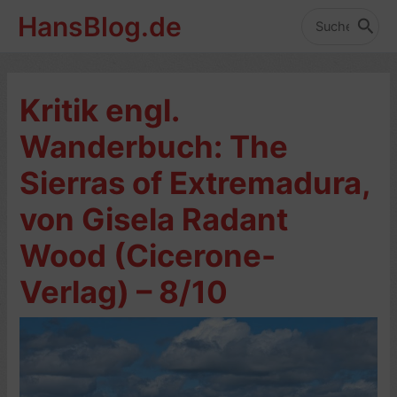
Zum
HansBlog.de
Inhalt
Search
for:
springen
Kritik engl.
Wanderbuch: The
Sierras of Extremadura,
von Gisela Radant
Wood (Cicerone-
Verlag) – 8/10