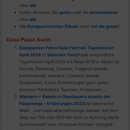
oder
alle
Indien-Romane: Die
guten
oder die
annehmbaren
oder
alle
Alle
Kurzgeschichten-Bände
(oder
nur die guten
)
Dazu Passt Auch:
Südspanien: Fotos faule Fahrrad-Tagestouren
April 2024 (+ bisschen Text)
Faule unsportliche
Tagestouren April 2024 mit Reise-MTB o. Motor ab
Hervás, Plasencia, Caceres, Fregenal (jeweils
Extremadura), Aracena, Córdoba (jeweils
Andalusien). Kurze Anmerkungen ganz unten.
Amazon-Werbelinks: Spanien, Andalusien,...
Wandern + Radeln in Oberbayern abseits der
Hauptwege – Erfahrungen 2022
Der bayerische
Wald: …hat meist eine tieftraurige Gestalt: Auf dem
Weg von 700 oder 800 NN hoch in Richtung Gipfel
durchwandert man trostlosen Fichten-Stangerl-