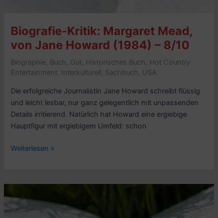
You
Are
Biografie-Kritik: Margaret Mead,
Here)
–
von Jane Howard (1984) – 8/10
8/10
Biographie
,
Buch
,
Gut
,
Historisches Buch
,
Hot Country
Entertainment
,
Interkulturell
,
Sachbuch
,
USA
Die erfolgreiche Journalistin Jane Howard schreibt flüssig
und leicht lesbar, nur ganz gelegentlich mit unpassenden
Details irritierend. Natürlich hat Howard eine ergiebige
Hauptfigur mit ergiebigem Umfeld: schon
Biografie-
Weiterlesen »
Kritik:
Margaret
Mead,
von
Jane
Howard