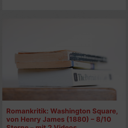
Kritik:
Masked,
The
Life
of
Anna
Leonowens,
Schoolmistress
at
the
Court
of
Siam,
von
Alfred
Habegger
Romankritik: Washington Square,
(2014)
von Henry James (1880) – 8/10
–
Sterne – mit 2 Videos
8/10