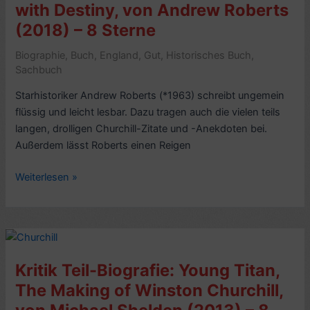
with Destiny, von Andrew Roberts
Rushdie
(2018) – 8 Sterne
–
8/10
Biographie
,
Buch
,
England
,
Gut
,
Historisches Buch
,
Sachbuch
Starhistoriker Andrew Roberts (*1963) schreibt ungemein
flüssig und leicht lesbar. Dazu tragen auch die vielen teils
langen, drolligen Churchill-Zitate und -Anekdoten bei.
Außerdem lässt Roberts einen Reigen
Kritik
Weiterlesen »
Biografie:
Churchill,
Walking
with
Destiny,
Kritik Teil-Biografie: Young Titan,
von
The Making of Winston Churchill,
Andrew
Roberts