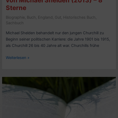
von Michael Shelden (2013) – 8
(2018)
Sterne
–
Biographie
,
Buch
,
England
,
Gut
,
Historisches Buch
,
8
Sachbuch
Sterne
Michael Shelden behandelt nur den jungen Churchill zu
Beginn seiner politischen Karriere: die Jahre 1901 bis 1915,
als Churchill 26 bis 40 Jahre alt war. Churchills frühe
Kritik
Weiterlesen »
Teil-
Biografie:
Young
Titan,
The
Making
of
Winston
Churchill,