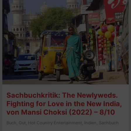
von
Nelson
George
(1985,
2003)
–
8/10
Sachbuchkritik: The Newlyweds.
Fighting for Love in the New India,
von Mansi Choksi (2022) – 8/10
Buch
,
Gut
,
Hot Country Entertainment
,
Indien
,
Sachbuch