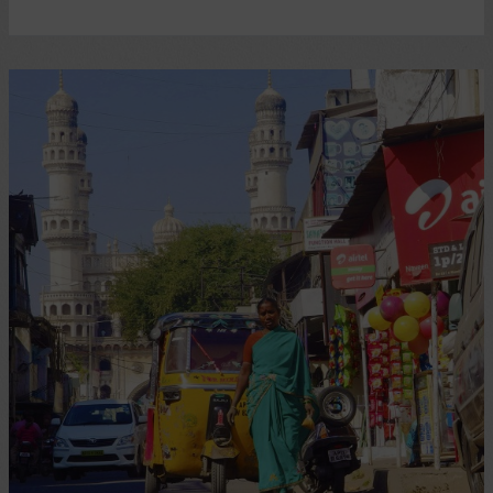
Biografie.
Raymond
Carver,
A
Writer’s
Life,
von
Carol
Sklenicka
(2009)
–
8
Sterne