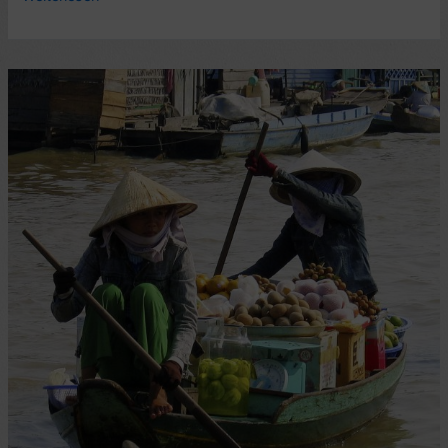
engl.
Wanderbuch:
The
Sierras
of
Extremadura,
von
Gisela
Radant
Wood
(Cicerone-
Verlag)
–
8/10