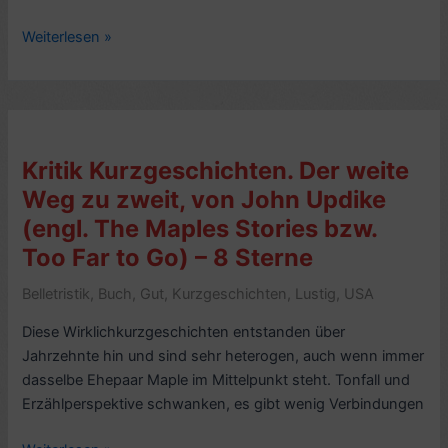
Executioner)
–
Romankritik.
Weiterlesen »
8
Bessere
Sterne
Verhältnisse,
von
John
Updike
Kritik Kurzgeschichten. Der weite
(1981,
Weg zu zweit, von John Updike
engl.
(engl. The Maples Stories bzw.
Rabbit
Is
Too Far to Go) – 8 Sterne
Rich,
Belletristik
,
Buch
,
Gut
,
Kurzgeschichten
,
Lustig
,
USA
Rabbit
Teil
Diese Wirklichkurzgeschichten entstanden über
3)
Jahrzehnte hin und sind sehr heterogen, auch wenn immer
–
dasselbe Ehepaar Maple im Mittelpunkt steht. Tonfall und
8/10
Erzählperspektive schwanken, es gibt wenig Verbindungen