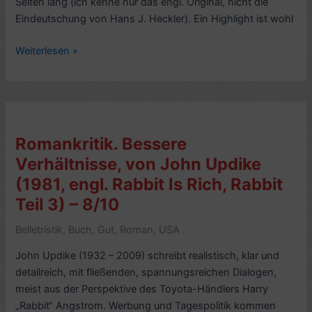
Seiten lang (ich kenne nur das engl. Original, nicht die
Eindeutschung von Hans J. Heckler). Ein Highlight ist wohl
Kritik
Weiterlesen »
Psychologie-
Liebe-
Geschichten:
Die
Liebe
Romankritik. Bessere
und
Verhältnisse, von John Updike
ihr
(1981, engl. Rabbit Is Rich, Rabbit
Henker,
von
Teil 3) – 8/10
Irvin
Belletristik
,
Buch
,
Gut
,
Roman
,
USA
D.
Yalom
John Updike (1932 – 2009) schreibt realistisch, klar und
(1989,
detailreich, mit fließenden, spannungsreichen Dialogen,
engl.
meist aus der Perspektive des Toyota-Händlers Harry
Love’s
„Rabbit“ Angstrom. Werbung und Tagespolitik kommen