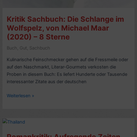
von
Michael
Kritik Sachbuch: Die Schlange im
Shelden
(2013)
Wolfspelz, von Michael Maar
–
(2020) – 8 Sterne
8
Sterne
Buch
,
Gut
,
Sachbuch
Kulinarische Feinschmecker gehen auf die Fressmeile oder
auf den Naschmarkt, Literar-Gourmets verkosten die
Proben in diesem Buch: Es liefert Hunderte oder Tausende
interessanter Zitate aus der deutschen
Kritik
Weiterlesen »
Sachbuch:
Die
Schlange
im
Wolfspelz,
Romankritik: Aufregende Zeiten,