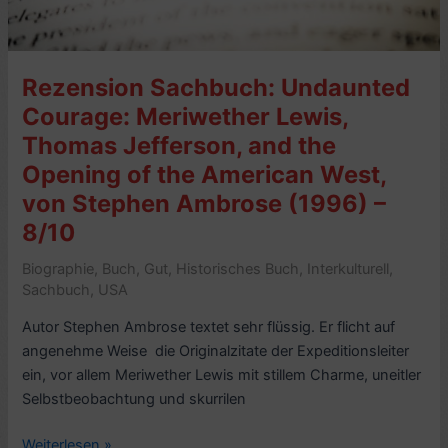
Rezension Sachbuch: Undaunted
Courage: Meriwether Lewis,
Thomas Jefferson, and the
Opening of the American West,
von Stephen Ambrose (1996) –
8/10
Biographie
,
Buch
,
Gut
,
Historisches Buch
,
Interkulturell
,
Sachbuch
,
USA
Autor Stephen Ambrose textet sehr flüssig. Er flicht auf
angenehme Weise die Originalzitate der Expeditionsleiter
ein, vor allem Meriwether Lewis mit stillem Charme, uneitler
Selbstbeobachtung und skurrilen
Rezension
Weiterlesen »