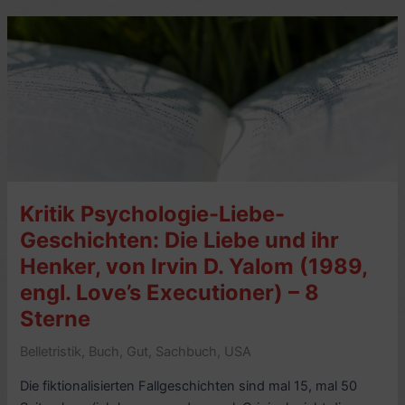
Vanessa,
von
Kate
Elizabeth
Russell
(2020,
engl.
My
Dark
Kritik Psychologie-Liebe-
Vanessa)
–
Geschichten: Die Liebe und ihr
8
Henker, von Irvin D. Yalom (1989,
Sterne
engl. Love’s Executioner) – 8
Sterne
Belletristik
,
Buch
,
Gut
,
Sachbuch
,
USA
Die fiktionalisierten Fallgeschichten sind mal 15, mal 50