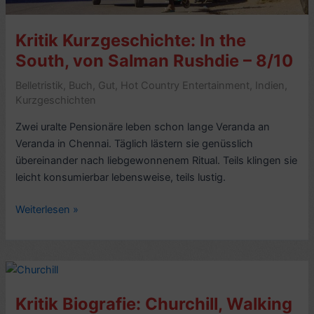
Kritik Kurzgeschichte: In the
South, von Salman Rushdie – 8/10
Belletristik
,
Buch
,
Gut
,
Hot Country Entertainment
,
Indien
,
Kurzgeschichten
Zwei uralte Pensionäre leben schon lange Veranda an
Veranda in Chennai. Täglich lästern sie genüsslich
übereinander nach liebgewonnenem Ritual. Teils klingen sie
leicht konsumierbar lebensweise, teils lustig.
Kritik
Weiterlesen »
Kurzgeschichte:
In
the
South,
von
Kritik Biografie: Churchill, Walking
Salman