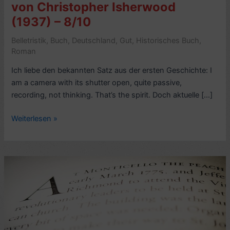
von Christopher Isherwood
(1937) – 8/10
Belletristik
,
Buch
,
Deutschland
,
Gut
,
Historisches Buch
,
Roman
Ich liebe den bekannten Satz aus der ersten Geschichte: I
am a camera with its shutter open, quite passive,
recording, not thinking. That’s the spirit. Doch aktuelle […]
Romankritik:
Weiterlesen »
Goodbye
to
Berlin,
von
Christopher
Isherwood
(1937)
–
8/10