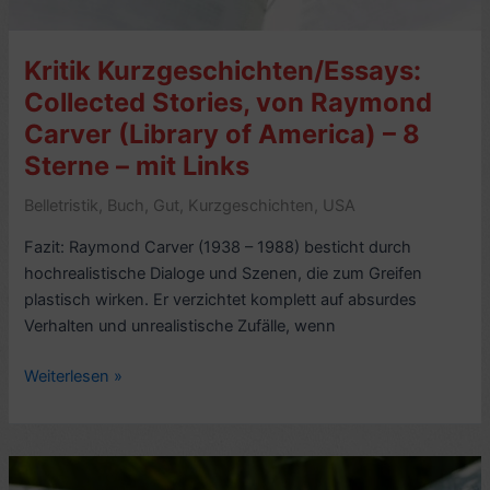
Alice
Munro
Kritik Kurzgeschichten/Essays:
–
8
Collected Stories, von Raymond
Sterne
Carver (Library of America) – 8
Sterne – mit Links
Belletristik
,
Buch
,
Gut
,
Kurzgeschichten
,
USA
Fazit: Raymond Carver (1938 – 1988) besticht durch
hochrealistische Dialoge und Szenen, die zum Greifen
plastisch wirken. Er verzichtet komplett auf absurdes
Verhalten und unrealistische Zufälle, wenn
Kritik
Weiterlesen »
Kurzgeschichten/Essays:
Collected
Stories,
von