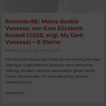
Times)
–
8
Romankritik: Meine dunkle
Sterne
Vanessa, von Kate Elizabeth
Russell (2020, engl. My Dark
Vanessa) – 8 Sterne
Belletristik
,
Buch
,
Gut
,
Roman
,
USA
Kate Elizabeth Russell beschreibt die Annäherung des etwa
42jährigen Englischlehrers Strane an seine verhuschte,
15jährige Schülerin Vanessa atemraubend genau: Worte,
Gesten, Berührungen, nur leicht übergriffig, sensibel
rückversichernd,
Romankritik:
Weiterlesen »
Meine
dunkle