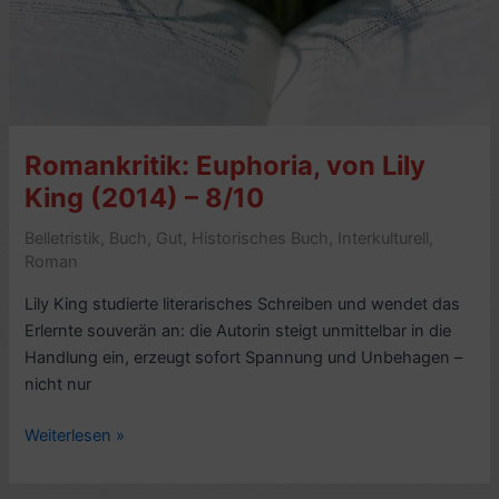
(1984)
–
8/10
Romankritik: Euphoria, von Lily
King (2014) – 8/10
Belletristik
,
Buch
,
Gut
,
Historisches Buch
,
Interkulturell
,
Roman
Lily King studierte literarisches Schreiben und wendet das
Erlernte souverän an: die Autorin steigt unmittelbar in die
Handlung ein, erzeugt sofort Spannung und Unbehagen –
nicht nur
Romankritik:
Weiterlesen »
Euphoria,
von