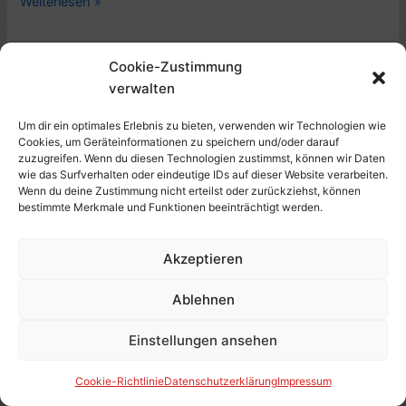
Kritik
Weiterlesen »
Kurzgeschichten.
Der
weite
Cookie-Zustimmung
Weg
verwalten
zu
Um dir ein optimales Erlebnis zu bieten, verwenden wir Technologien wie
zweit,
Cookies, um Geräteinformationen zu speichern und/oder darauf
von
zuzugreifen. Wenn du diesen Technologien zustimmst, können wir Daten
John
wie das Surfverhalten oder eindeutige IDs auf dieser Website verarbeiten.
Wenn du deine Zustimmung nicht erteilst oder zurückziehst, können
Updike
bestimmte Merkmale und Funktionen beeinträchtigt werden.
(engl.
The
Akzeptieren
Kritik Nacherzählungen:
Maples
Stories
Shakespeare erzählt, von Michael
Ablehnen
bzw.
Köhlmeier (2004, Piper-Verlag) –
Too
Einstellungen ansehen
8 Sterne
Far
to
Belletristik
,
Buch
,
England
,
Gut
,
Historisches Buch
,
Cookie-Richtlinie
Datenschutzerklärung
Impressum
Go)
Kurzgeschichten