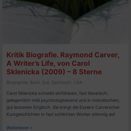
Raymond
Carver
(Library
of
America)
–
8
Kritik Biografie. Raymond Carver,
Sterne
–
A Writer’s Life, von Carol
mit
Sklenicka (2009) – 8 Sterne
Links
Biographie
,
Buch
,
Gut
,
Sachbuch
,
USA
Carol Sklenicka schreibt einfühlsam, fast literarisch,
gelegentlich mild psychologisierend und in melodischem,
gut lesbarem Englisch. Sie bringt die Essenz Carverscher
Kurzgeschichten in fast schlichten Worten stimmig auf
Kritik
Weiterlesen »