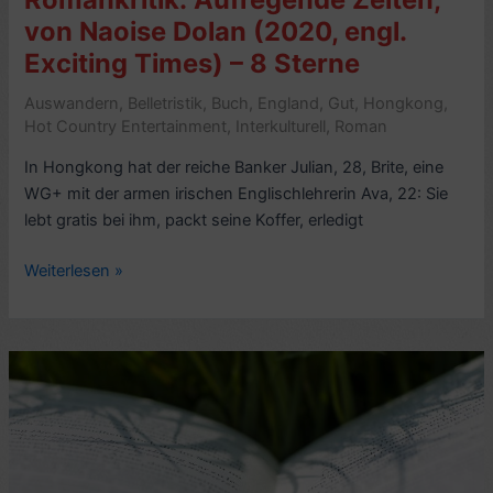
von
von Naoise Dolan (2020, engl.
Michael
Exciting Times) – 8 Sterne
Maar
(2020)
Auswandern
,
Belletristik
,
Buch
,
England
,
Gut
,
Hongkong
,
–
Hot Country Entertainment
,
Interkulturell
,
Roman
8
Sterne
In Hongkong hat der reiche Banker Julian, 28, Brite, eine
WG+ mit der armen irischen Englischlehrerin Ava, 22: Sie
lebt gratis bei ihm, packt seine Koffer, erledigt
Romankritik:
Weiterlesen »
Aufregende
Zeiten,
von
Naoise
Dolan
(2020,
engl.
Exciting