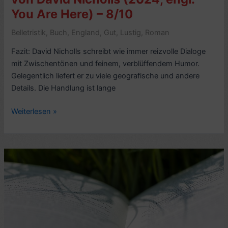
–
You Are Here) – 8/10
8/10
Belletristik
,
Buch
,
England
,
Gut
,
Lustig
,
Roman
Fazit: David Nicholls schreibt wie immer reizvolle Dialoge
mit Zwischentönen und feinem, verblüffendem Humor.
Gelegentlich liefert er zu viele geografische und andere
Details. Die Handlung ist lange
Romankritik:
Weiterlesen »
Zwei
in
einem
Leben,
von
David
Nicholls
(2024,
engl.