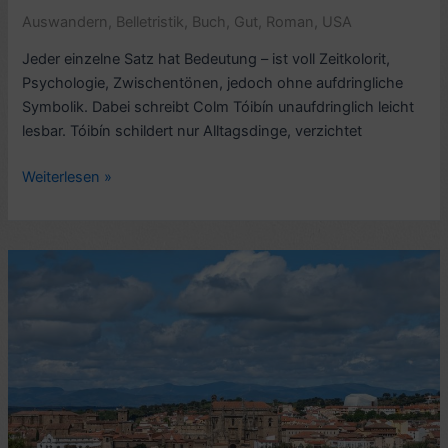
Auswandern
,
Belletristik
,
Buch
,
Gut
,
Roman
,
USA
–
8/10
Jeder einzelne Satz hat Bedeutung – ist voll Zeitkolorit,
Psychologie, Zwischentönen, jedoch ohne aufdringliche
Symbolik. Dabei schreibt Colm Tóibín unaufdringlich leicht
lesbar. Tóibín schildert nur Alltagsdinge, verzichtet
Romankritik:
Weiterlesen »
Brooklyn,
von
Colm
Tóibín
(2009,
Eilis
Lacey
1)
–
8/10