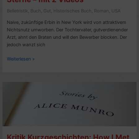
Belletristik
,
Buch
,
Gut
,
Historisches Buch
,
Roman
,
USA
Naive, zukünftige Erbin in New York wird von attraktivem
Nichtsnutz umworben. Der Tochtervater, gutverdienender
Arzt, ahnt den Braten und will den Bewerber blocken. Der
jedoch wanzt sich
Romankritik:
Weiterlesen »
Washington
Square,
von
Henry
James
(1880)
–
8/10
Sterne
–
Kritik Kurzgeschichten: How I Met