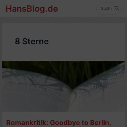
Zum
HansBlog.de
Inhalt
Search
for:
springen
8 Sterne
Romankritik: Goodbye to Berlin,