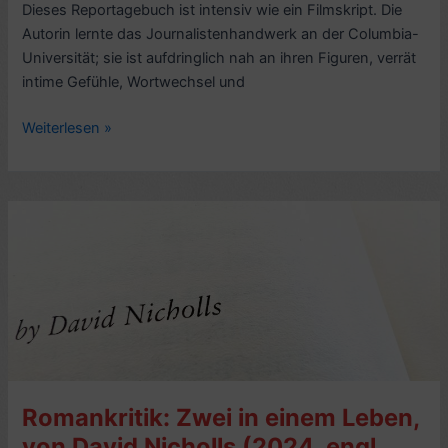
Dieses Reportagebuch ist intensiv wie ein Filmskript. Die
Autorin lernte das Journalistenhandwerk an der Columbia-
Universität; sie ist aufdringlich nah an ihren Figuren, verrät
intime Gefühle, Wortwechsel und
Sachbuchkritik:
Weiterlesen »
The
Newlyweds.
Fighting
for
Love
in
the
New
India,
von
Mansi
Romankritik: Zwei in einem Leben,
Choksi
(2022)
von David Nicholls (2024, engl.