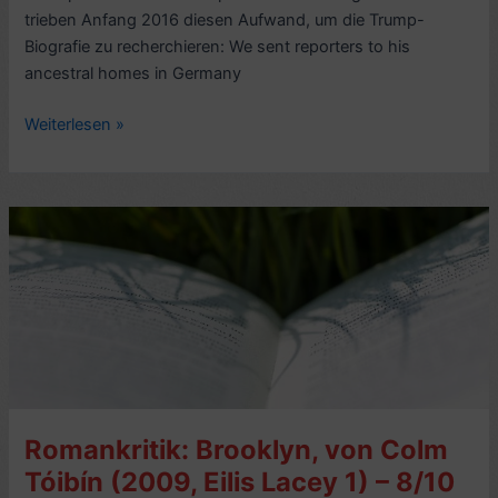
trieben Anfang 2016 diesen Aufwand, um die Trump-
Biografie zu recherchieren: We sent reporters to his
ancestral homes in Germany
Biografie-
Weiterlesen »
Kritik:
Die
Wahrheit
über
Trump,
von
Marcus
Kranish,
Marc
Fisher
(2016,
Romankritik: Brooklyn, von Colm
engl.
Trump
Tóibín (2009, Eilis Lacey 1) – 8/10
Revealed)