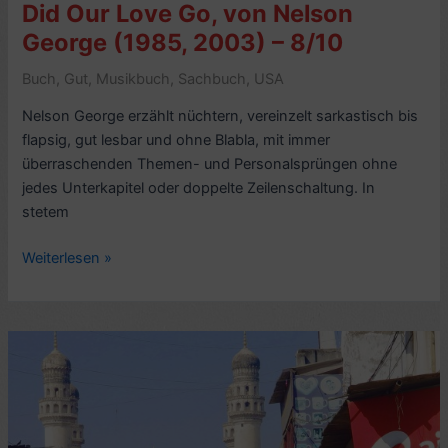
–
Did Our Love Go, von Nelson
8/10
George (1985, 2003) – 8/10
Buch
,
Gut
,
Musikbuch
,
Sachbuch
,
USA
Nelson George erzählt nüchtern, vereinzelt sarkastisch bis
flapsig, gut lesbar und ohne Blabla, mit immer
überraschenden Themen- und Personalsprüngen ohne
jedes Unterkapitel oder doppelte Zeilenschaltung. In
stetem
Kritik
Weiterlesen »
Motown-
Sachbuch:
Where
Did
Our
Love
Go,