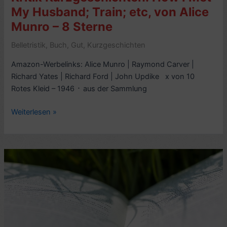
mit
My Husband; Train; etc, von Alice
2
Munro – 8 Sterne
Videos
Belletristik
,
Buch
,
Gut
,
Kurzgeschichten
Amazon-Werbelinks: Alice Munro | Raymond Carver |
Richard Yates | Richard Ford | John Updike x von 10
Rotes Kleid – 1946 ᛫ aus der Sammlung
Kritik
Weiterlesen »
Kurzgeschichten:
How
I
Met
My
Husband;
Train;
etc,
von