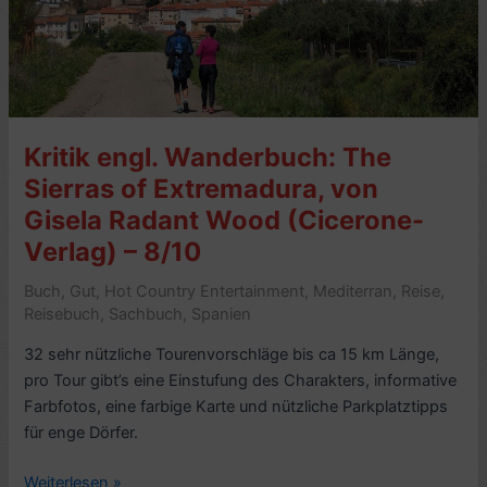
Kritik engl. Wanderbuch: The
Sierras of Extremadura, von
Gisela Radant Wood (Cicerone-
Verlag) – 8/10
Buch
,
Gut
,
Hot Country Entertainment
,
Mediterran
,
Reise
,
Reisebuch
,
Sachbuch
,
Spanien
32 sehr nützliche Tourenvorschläge bis ca 15 km Länge,
pro Tour gibt’s eine Einstufung des Charakters, informative
Farbfotos, eine farbige Karte und nützliche Parkplatztipps
für enge Dörfer.
Kritik
Weiterlesen »