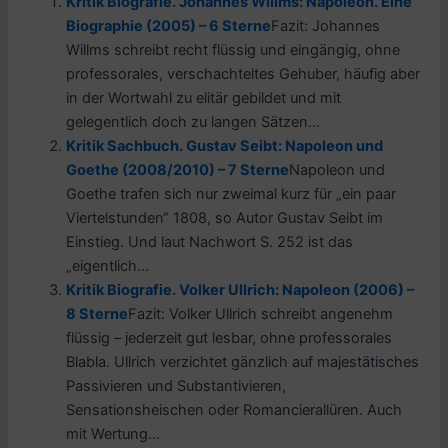
Kritik Biografie. Johannes Willms: Napoleon. Eine
Biographie (2005) – 6 Sterne
Fazit: Johannes
Willms schreibt recht flüssig und eingängig, ohne
professorales, verschachteltes Gehuber, häufig aber
in der Wortwahl zu elitär gebildet und mit
gelegentlich doch zu langen Sätzen...
Kritik Sachbuch. Gustav Seibt: Napoleon und
Goethe (2008/2010) – 7 Sterne
Napoleon und
Goethe trafen sich nur zweimal kurz für „ein paar
Viertelstunden“ 1808, so Autor Gustav Seibt im
Einstieg. Und laut Nachwort S. 252 ist das
„eigentlich...
Kritik Biografie. Volker Ullrich: Napoleon (2006) –
8 Sterne
Fazit: Volker Ullrich schreibt angenehm
flüssig – jederzeit gut lesbar, ohne professorales
Blabla. Ullrich verzichtet gänzlich auf majestätisches
Passivieren und Substantivieren,
Sensationsheischen oder Romancierallüren. Auch
mit Wertung...