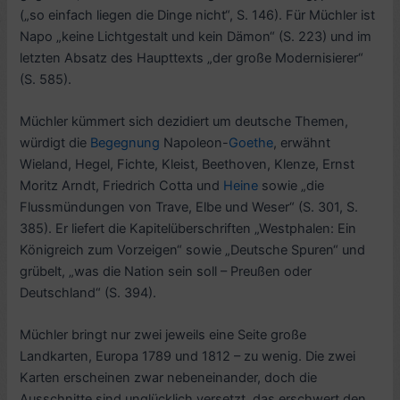
(„so einfach liegen die Dinge nicht“, S. 146). Für Müchler ist
Napo „keine Lichtgestalt und kein Dämon“ (S. 223) und im
letzten Absatz des Haupttexts „der große Modernisierer“
(S. 585).
Müchler kümmert sich dezidiert um deutsche Themen,
würdigt die
Begegnung
Napoleon-
Goethe
, erwähnt
Wieland, Hegel, Fichte, Kleist, Beethoven, Klenze, Ernst
Moritz Arndt, Friedrich Cotta und
Heine
sowie „die
Flussmündungen von Trave, Elbe und Weser“ (S. 301, S.
385). Er liefert die Kapitelüberschriften „Westphalen: Ein
Königreich zum Vorzeigen“ sowie „Deutsche Spuren“ und
grübelt, „was die Nation sein soll – Preußen oder
Deutschland“ (S. 394).
Müchler bringt nur zwei jeweils eine Seite große
Landkarten, Europa 1789 und 1812 – zu wenig. Die zwei
Karten erscheinen zwar nebeneinander, doch die
Ausschnitte sind unglücklich versetzt, das erschwert den