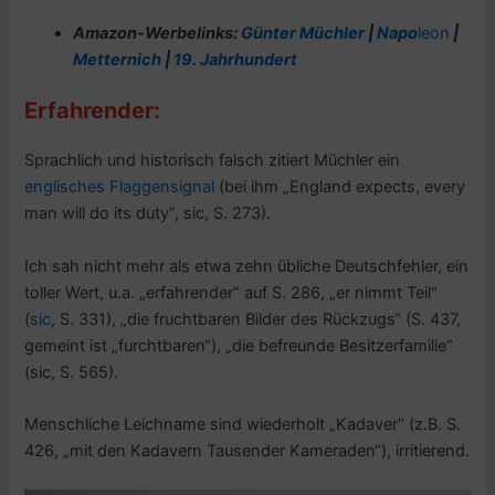
Amazon-Werbelinks:
Günter Müchler
|
Napo
leon
|
Metternich
|
19. Jahrhundert
Erfahrender:
Sprachlich und historisch falsch zitiert Müchler ein
englisches Flaggensignal
(bei ihm „England expects, every
man will do its duty“, sic, S. 273).
Ich sah nicht mehr als etwa zehn übliche Deutschfehler, ein
toller Wert, u.a. „erfahrender“ auf S. 286, „er nimmt Teil“
(
sic
, S. 331), „die fruchtbaren Bilder des Rückzugs“ (S. 437,
gemeint ist „furchtbaren“), „die befreunde Besitzerfamilie“
(sic, S. 565).
Menschliche Leichname sind wiederholt „Kadaver“ (z.B. S.
426, „mit den Kadavern Tausender Kameraden“), irritierend.