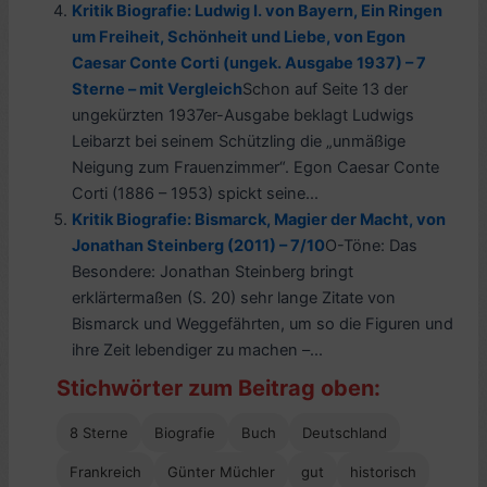
Kritik Biografie: Ludwig I. von Bayern, Ein Ringen
um Freiheit, Schönheit und Liebe, von Egon
Caesar Conte Corti (ungek. Ausgabe 1937) – 7
Sterne – mit Vergleich
Schon auf Seite 13 der
ungekürzten 1937er-Ausgabe beklagt Ludwigs
Leibarzt bei seinem Schützling die „unmäßige
Neigung zum Frauenzimmer“. Egon Caesar Conte
Corti (1886 – 1953) spickt seine...
Kritik Biografie: Bismarck, Magier der Macht, von
Jonathan Steinberg (2011) – 7/10
O-Töne: Das
Besondere: Jonathan Steinberg bringt
erklärtermaßen (S. 20) sehr lange Zitate von
Bismarck und Weggefährten, um so die Figuren und
ihre Zeit lebendiger zu machen –...
Stichwörter zum Beitrag oben:
8 Sterne
Biografie
Buch
Deutschland
Frankreich
Günter Müchler
gut
historisch