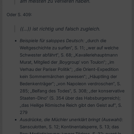
am meisten zu verlieren haben.
Oder S. 409:
((…)) ist richtig und falsch zugleich.
Beispiele für saloppes Deutsch:
„durch die
Weltgeschichte zu surfen“, S. 11; „wer auf welche
Schwester abfährt“, S. 68; „Kavalleriehauptmann
Murat, Mitglied der ‚Boygroup‘ von Toulon“; „im
Verhau der Pariser Politik“; „die Orient-Expedition
kein Sommermärchen gewesen“; „Häuptling der
Bedenkenträger“; „von Napoleon verdroschen“, S.
285; „Beifang des Todes“, S. 308; „der konservative
Staaten-Dino“ (S. 354 über das Habsburgerreich);
„das Heilige Römische Reich gibt den Geist auf“, S.
279
Ausdrücke, die Müchler unerklärt bringt (Auswahl):
Sansculotten, S. 12; Kontinentalsperre, S. 13; das