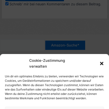
Schreib' mir bei neuen Kommentaren zu diesem Beitrag.
*Werbehinweis für Links mit Hinweis "Amazon-Werbelink(s)",
Cookie-Zustimmung
"Amazon-Suche" und/oder mit Sternchen (*): Das sind Affiliate-
verwalten
Link. Wenn Du auf der verlinkten Website etwas kaufst, erhalte
ich eine Provision. Du zahlst nur den normalen Preis - ohne
Um dir ein optimales Erlebnis zu bieten, verwenden wir Technologien wie
Aufschlag – und unterstützt diese Seite. Als Amazon-Partner
Cookies, um Geräteinformationen zu speichern und/oder darauf
zuzugreifen. Wenn du diesen Technologien zustimmst, können wir Daten
verdiene ich an qualifizierten Verkäufen. Dies gilt auch für
wie das Surfverhalten oder eindeutige IDs auf dieser Website verarbeiten.
Klicks/Tipps auf Produktbilder, die mit einer Händler-Seite wie
Wenn du deine Zustimmung nicht erteilst oder zurückziehst, können
Amazon verlinkt sind.
bestimmte Merkmale und Funktionen beeinträchtigt werden.