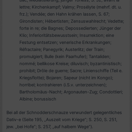
Bac; Mediatisierung; junger Törless, S. 32; avant la
lettre; Kirchenkampf; Valmy; Prosélyte (mehrf. dt. u.
frz.); Vendée; den Hahn krähen lassen, S. 67;
Girondisten; Hébertisten; Zensuswahlrecht; Vedette;
forte in re; die Bagnes; Depossedierten; Jünger der
Klio; Inferioritätsbewusstsein; Insurrektion; eine
Festung entsetzen; venerische Erkrankungen;
Réfractaire; Panegyrik; Austerlitz; der Train;
promulgiert; Bulle (kein Paarhufer); Tantaliden;
nommé; bellikose Kreise; diluvisch; byzantinistisch;
prohibit; Drôle de guerre; Sacre; Linienschiffe (Teil e.
Kriegsflotte); Bojaren; Sapeur (nicht im Kongo);
horribel; kontrahieren (i.S.v. unterzeichnen);
Bartholomäus-Nacht; Argonauten-Zug; Condottieri;
Albine; borussisch
Bei all der Schnodderschnauze verwundert gelegentliches
Dativ-e (Seite 195, „Auszeit vom Kriege“; S. 250, S. 251,
jew. „bei Hofe“; S. 257, „auf halbem Wege“).