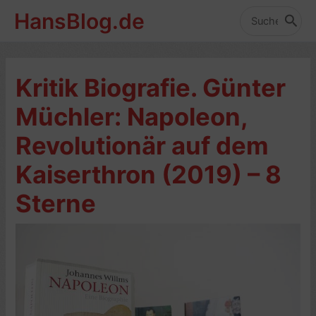
Zum
HansBlog.de
Inhalt
Search
for:
springen
Kritik Biografie. Günter
Müchler: Napoleon,
Revolutionär auf dem
Kaiserthron (2019) – 8
Sterne