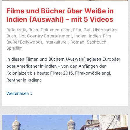
–
mit
Filme und Bücher über Weiße in
Presse-
Indien (Auswahl) – mit 5 Videos
Links
Belletristik
,
Buch
,
Dokumentation
,
Film
,
Gut
,
Historisches
Buch
,
Hot Country Entertainment
,
Indien
,
Indien-Film
(außer Bollywood)
,
Interkulturell
,
Roman
,
Sachbuch
,
Spielfilm
In diesen Filmen und Büchern (Auswahl) agieren Europäer
oder Amerikaner in Indien – von den Anfängen der
Kolonialzeit bis heute: Filme: 2015, Filmkomödie engl.
Rentner in Indien:
Filme
Weiterlesen »
und
Bücher
über
Weiße
in