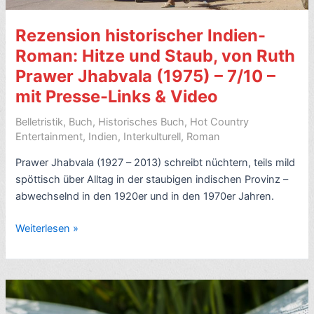
Rezension historischer Indien-
Roman: Hitze und Staub, von Ruth
Prawer Jhabvala (1975) – 7/10 –
mit Presse-Links & Video
Belletristik
,
Buch
,
Historisches Buch
,
Hot Country
Entertainment
,
Indien
,
Interkulturell
,
Roman
Prawer Jhabvala (1927 – 2013) schreibt nüchtern, teils mild
spöttisch über Alltag in der staubigen indischen Provinz –
abwechselnd in den 1920er und in den 1970er Jahren.
Rezension
Weiterlesen »
historischer
Indien-
Roman:
Hitze
und