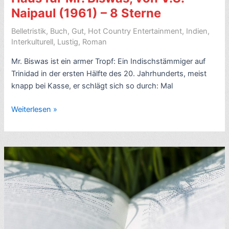
Life
Naipaul (1961) – 8 Sterne
Isn’t
All
Belletristik
,
Buch
,
Gut
,
Hot Country Entertainment
,
Indien
,
Ha
Interkulturell
,
Lustig
,
Roman
Ha
Mr. Biswas ist ein armer Tropf: Ein Indischstämmiger auf
Hee
Trinidad in der ersten Hälfte des 20. Jahrhunderts, meist
Hee)
knapp bei Kasse, er schlägt sich so durch: Mal
–
6
Romankritik
Weiterlesen »
Sterne
Inder
–
auf
mit
Trinidad:
2
Ein
Videos
Haus
für
Mr.
Biswas,
von