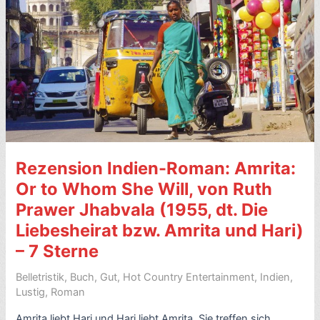
Sterne
–
mit
Video
Rezension Indien-Roman: Amrita:
Or to Whom She Will, von Ruth
Prawer Jhabvala (1955, dt. Die
Liebesheirat bzw. Amrita und Hari)
– 7 Sterne
Belletristik
,
Buch
,
Gut
,
Hot Country Entertainment
,
Indien
,
Lustig
,
Roman
Amrita liebt Hari und Hari liebt Amrita. Sie treffen sich