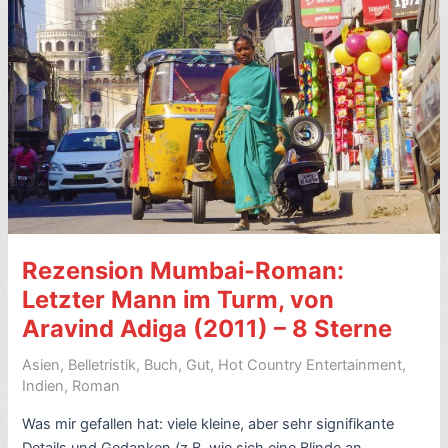
8
Sterne
Rezension Mumbai-Roman:
Letzter Mann im Turm, von
Aravind Adiga (2011) – 8 Sterne
Asien
,
Belletristik
,
Buch
,
Gut
,
Hot Country Entertainment
,
Indien
,
Roman
Was mir gefallen hat: viele kleine, aber sehr signifikante
Details und Gedanken (z.B. wie sich eine Blinde an