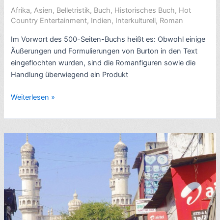
Sterne
Afrika
,
Asien
,
Belletristik
,
Buch
,
Historisches Buch
,
Hot
Country Entertainment
,
Indien
,
Interkulturell
,
Roman
Im Vorwort des 500-Seiten-Buchs heißt es: Obwohl einige
Äußerungen und Formulierungen von Burton in den Text
eingeflochten wurden, sind die Romanfiguren sowie die
Handlung überwiegend ein Produkt
Presse-
Weiterlesen »
Links
zur
fiktionalisierten
Richard-
Francis-
Burton-
Biografie
Der
Weltensammler
von