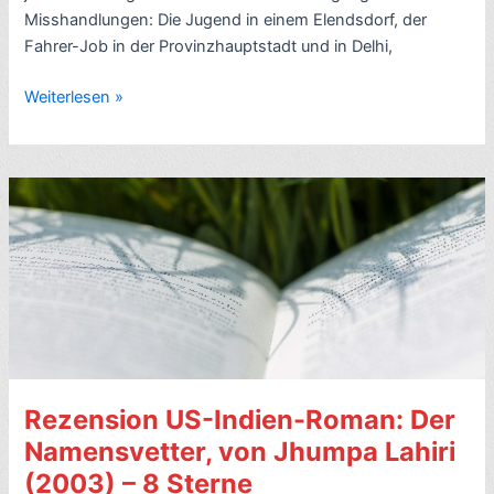
Misshandlungen: Die Jugend in einem Elendsdorf, der
Fahrer-Job in der Provinzhauptstadt und in Delhi,
Rezension
Weiterlesen »
Indien-
Roman:
Der
weiße
Tiger,
von
Aravind
Adiga
(2008)
–
9
Rezension US-Indien-Roman: Der
Sterne
–
Namensvetter, von Jhumpa Lahiri
mit
(2003) – 8 Sterne
Video