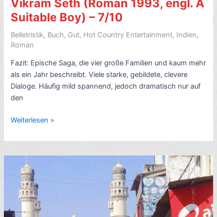
Vikram Seth (Roman 1993, engl. A
Suitable Boy) – 7/10
Belletristik
,
Buch
,
Gut
,
Hot Country Entertainment
,
Indien
,
Roman
Fazit: Epische Saga, die vier große Familien und kaum mehr
als ein Jahr beschreibt. Viele starke, gebildete, clevere
Dialoge. Häufig mild spannend, jedoch dramatisch nur auf
den
Rezension:
Weiterlesen »
Eine
gute
Partie,
von
Vikram
Seth
(Roman
1993,