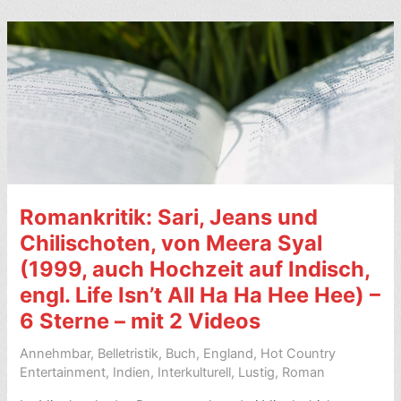
Ghachar
Ghochar,
von
Vivek
Shanbhag
(2013)
–
7/10
Sterne
Romankritik: Sari, Jeans und
Chilischoten, von Meera Syal
(1999, auch Hochzeit auf Indisch,
engl. Life Isn’t All Ha Ha Hee Hee) –
6 Sterne – mit 2 Videos
Annehmbar
,
Belletristik
,
Buch
,
England
,
Hot Country
Entertainment
,
Indien
,
Interkulturell
,
Lustig
,
Roman