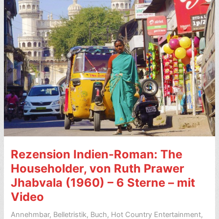
engl.
A
Suitable
Boy)
–
7/10
Rezension Indien-Roman: The
Householder, von Ruth Prawer
Jhabvala (1960) – 6 Sterne – mit
Video
Annehmbar
,
Belletristik
,
Buch
,
Hot Country Entertainment
,