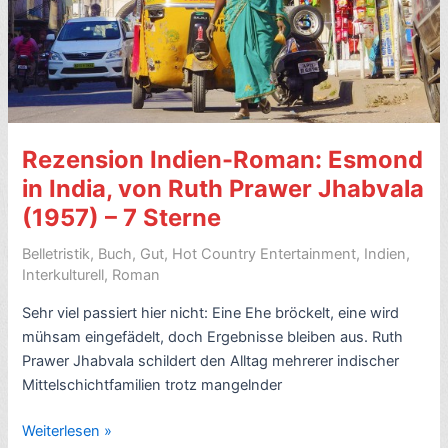
Die
Liebesheirat
bzw.
Amrita
und
Hari)
–
Rezension Indien-Roman: Esmond
7
in India, von Ruth Prawer Jhabvala
Sterne
(1957) – 7 Sterne
Belletristik
,
Buch
,
Gut
,
Hot Country Entertainment
,
Indien
,
Interkulturell
,
Roman
Sehr viel passiert hier nicht: Eine Ehe bröckelt, eine wird
mühsam eingefädelt, doch Ergebnisse bleiben aus. Ruth
Prawer Jhabvala schildert den Alltag mehrerer indischer
Mittelschichtfamilien trotz mangelnder
Rezension
Weiterlesen »