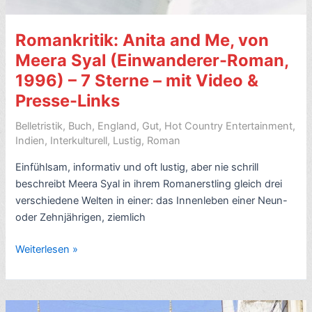
V.S.
Naipaul
Romankritik: Anita and Me, von
(1961)
–
Meera Syal (Einwanderer-Roman,
8
1996) – 7 Sterne – mit Video &
Sterne
Presse-Links
Belletristik
,
Buch
,
England
,
Gut
,
Hot Country Entertainment
,
Indien
,
Interkulturell
,
Lustig
,
Roman
Einfühlsam, informativ und oft lustig, aber nie schrill
beschreibt Meera Syal in ihrem Romanerstling gleich drei
verschiedene Welten in einer: das Innenleben einer Neun-
oder Zehnjährigen, ziemlich
Romankritik:
Weiterlesen »
Anita
and
Me,