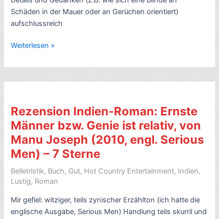
Schäden in der Mauer oder an Gerüchen orientiert)
aufschlussreich
Rezension
Weiterlesen »
Mumbai-
Roman:
Letzter
Mann
im
Rezension Indien-Roman: Ernste
Turm,
Männer bzw. Genie ist relativ, von
von
Manu Joseph (2010, engl. Serious
Aravind
Adiga
Men) – 7 Sterne
(2011)
Belletristik
,
Buch
,
Gut
,
Hot Country Entertainment
,
Indien
,
–
Lustig
,
Roman
8
Sterne
Mir gefiel: witziger, teils zynischer Erzählton (ich hatte die
englische Ausgabe, Serious Men) Handlung teils skurril und