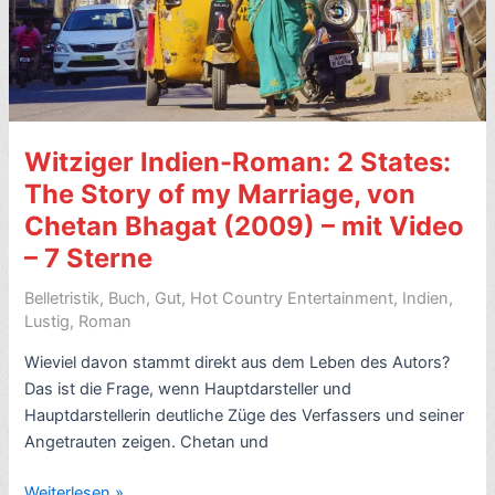
–
7
Sterne
Witziger Indien-Roman: 2 States:
The Story of my Marriage, von
Chetan Bhagat (2009) – mit Video
– 7 Sterne
Belletristik
,
Buch
,
Gut
,
Hot Country Entertainment
,
Indien
,
Lustig
,
Roman
Wieviel davon stammt direkt aus dem Leben des Autors?
Das ist die Frage, wenn Hauptdarsteller und
Hauptdarstellerin deutliche Züge des Verfassers und seiner
Angetrauten zeigen. Chetan und
Witziger
Weiterlesen »