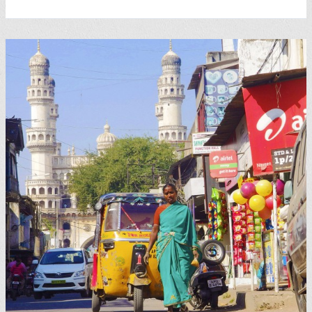
Indien-
Roman:
Esmond
in
India,
von
Ruth
Prawer
Jhabvala
(1957)
–
7
Sterne