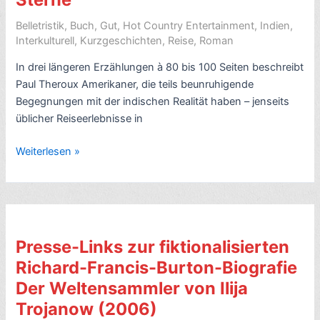
Belletristik
,
Buch
,
Gut
,
Hot Country Entertainment
,
Indien
,
Interkulturell
,
Kurzgeschichten
,
Reise
,
Roman
In drei längeren Erzählungen à 80 bis 100 Seiten beschreibt
Paul Theroux Amerikaner, die teils beunruhigende
Begegnungen mit der indischen Realität haben – jenseits
üblicher Reiseerlebnisse in
Buchkritik:
Weiterlesen »
The
Elephanta
Suite,
von
Paul
Presse-Links zur fiktionalisierten
Theroux
Richard-Francis-Burton-Biografie
(2007)
Der Weltensammler von Ilija
–
7
Trojanow (2006)