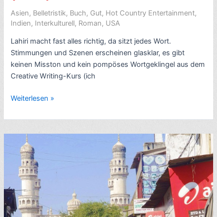
Asien
,
Belletristik
,
Buch
,
Gut
,
Hot Country Entertainment
,
Indien
,
Interkulturell
,
Roman
,
USA
Lahiri macht fast alles richtig, da sitzt jedes Wort.
Stimmungen und Szenen erscheinen glasklar, es gibt
keinen Misston und kein pompöses Wortgeklingel aus dem
Creative Writing-Kurs (ich
Rezension
Weiterlesen »
US-
Indien-
Roman:
Der
Namensvetter,
von
Jhumpa
Lahiri
(2003)
–