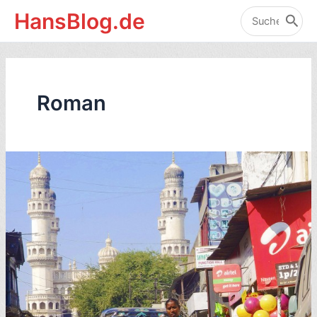
Zum
HansBlog.de
Inhalt
Search
for:
springen
Roman