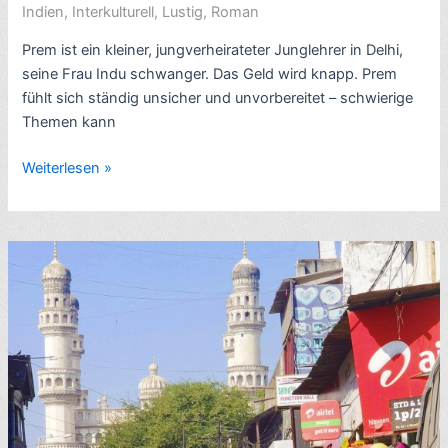
Indien
,
Interkulturell
,
Lustig
,
Roman
Prem ist ein kleiner, jungverheirateter Junglehrer in Delhi,
seine Frau Indu schwanger. Das Geld wird knapp. Prem
fühlt sich ständig unsicher und unvorbereitet – schwierige
Themen kann
Rezension
Weiterlesen »
Indien-
Roman:
The
Householder,
von
Ruth
Prawer
Jhabvala
(1960)
–
6