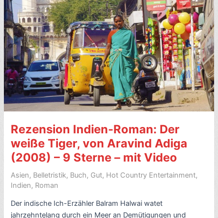
Ilija
Trojanow
(2006)
Rezension Indien-Roman: Der
weiße Tiger, von Aravind Adiga
(2008) – 9 Sterne – mit Video
Asien
,
Belletristik
,
Buch
,
Gut
,
Hot Country Entertainment
,
Indien
,
Roman
Der indische Ich-Erzähler Balram Halwai watet
jahrzehntelang durch ein Meer an Demütigungen und