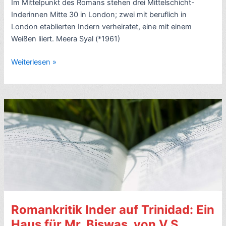
Im Mittelpunkt des Romans stehen drei Mittelschicht-
Inderinnen Mitte 30 in London; zwei mit beruflich in
London etablierten Indern verheiratet, eine mit einem
Weißen liiert. Meera Syal (*1961)
Romankritik:
Weiterlesen »
Sari,
Jeans
und
Chilischoten,
von
Meera
Syal
(1999,
auch
Hochzeit
auf
Romankritik Inder auf Trinidad: Ein
Indisch,
engl.
Haus für Mr. Biswas, von V.S.