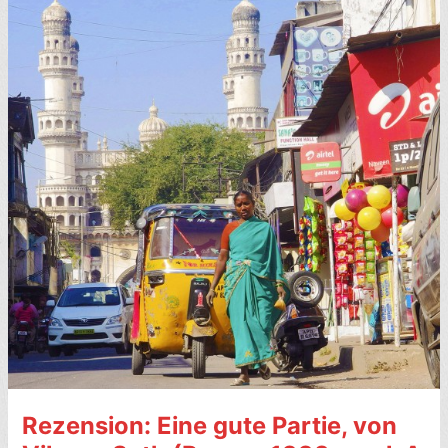
von
Meera
Syal
(Einwanderer-
Roman,
1996)
–
7
Sterne
–
mit
Video
&
Presse-
Links
Rezension: Eine gute Partie, von