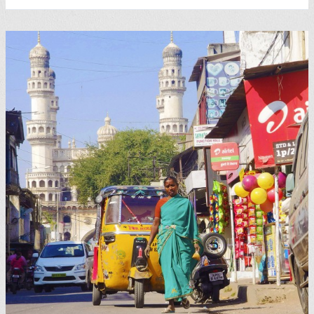
England-
Raj-
Roman:
Teerose
und
Sandelholz,
von
Julia
Gregson
(2008,
engl.
East
of
the
Sun)
–
6
Sterne