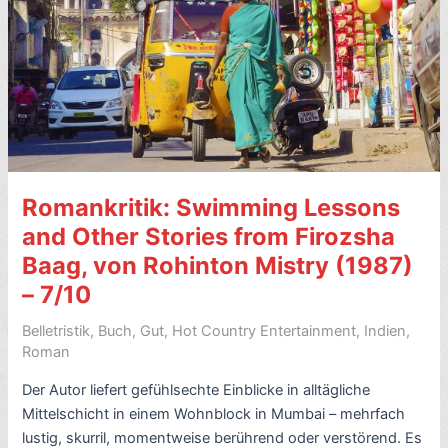
Romankritik: Swimming Lessons
and Other Stories from Firozsha
Baag, von Rohinton Mistry (1987)
– 7/10
Belletristik
,
Buch
,
Gut
,
Hot Country Entertainment
,
Indien
,
Roman
Der Autor liefert gefühlsechte Einblicke in alltägliche
Mittelschicht in einem Wohnblock in Mumbai – mehrfach
lustig, skurril, momentweise berührend oder verstörend. Es