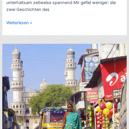
unterhaltsam zeitweise spannend Mir gefiel weniger: die
zwei Geschichten des
Rezension
Weiterlesen »
Indien-
Roman:
Ernste
Männer
bzw.
Genie
ist
relativ,
von
Manu
Joseph
(2010,
engl.
Serious
Men)