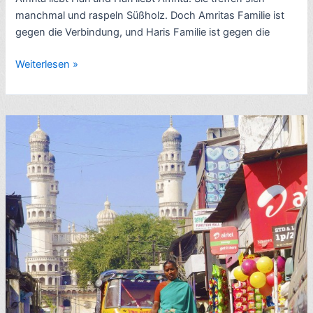
manchmal und raspeln Süßholz. Doch Amritas Familie ist
gegen die Verbindung, und Haris Familie ist gegen die
Rezension
Weiterlesen »
Indien-
Roman:
Amrita:
Or
to
Whom
She
Will,
von
Ruth
Prawer
Jhabvala
(1955,
dt.