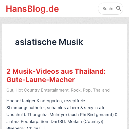
Zum
HansBlog.de
Inhalt
Search
for:
springen
asiatische Musik
2 Musik-Videos aus Thailand:
Gute-Laune-Macher
Gut
,
Hot Country Entertainment
,
Rock, Pop
,
Thailand
Hochoktaniger Kindergarten, rezeptfreie
Stimmungsaufheller, schamlos albern & sexy in aller
Unschuld: Thongchai McIntyre (auch Phi Bird genannt) &
Jintara Poonlarp: Som Dai (Stil: Morlam (Country))
Blueberry: Chimi […]