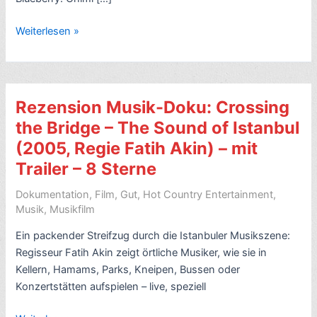
2
Weiterlesen »
Musik-
Videos
aus
Thailand:
Rezension Musik-Doku: Crossing
Gute-
the Bridge – The Sound of Istanbul
Laune-
(2005, Regie Fatih Akin) – mit
Macher
Trailer – 8 Sterne
Dokumentation
,
Film
,
Gut
,
Hot Country Entertainment
,
Musik
,
Musikfilm
Ein packender Streifzug durch die Istanbuler Musikszene:
Regisseur Fatih Akin zeigt örtliche Musiker, wie sie in
Kellern, Hamams, Parks, Kneipen, Bussen oder
Konzertstätten aufspielen – live, speziell