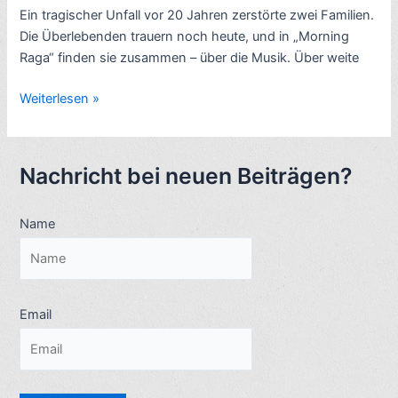
Ein tragischer Unfall vor 20 Jahren zerstörte zwei Familien.
Die Überlebenden trauern noch heute, und in „Morning
Raga“ finden sie zusammen – über die Musik. Über weite
Indien-
Weiterlesen »
Musik-
Spielfilm:
Morning
Nachricht bei neuen Beiträgen?
Raga
(2004,
Name
mit
Shabana
Azmi)
–
2
Email
Videos
–
4
Sterne