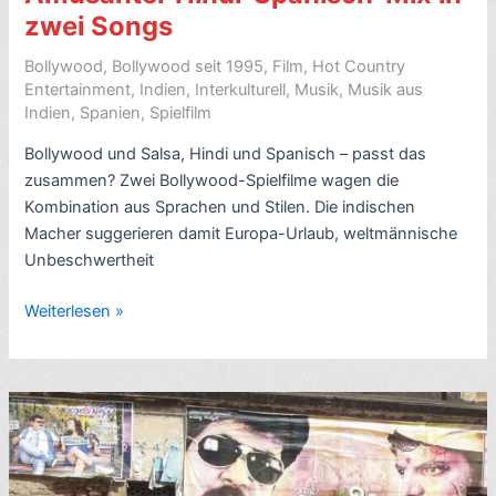
8
zwei Songs
Sterne
Bollywood
,
Bollywood seit 1995
,
Film
,
Hot Country
Entertainment
,
Indien
,
Interkulturell
,
Musik
,
Musik aus
Indien
,
Spanien
,
Spielfilm
Bollywood und Salsa, Hindi und Spanisch – passt das
zusammen? Zwei Bollywood-Spielfilme wagen die
Kombination aus Sprachen und Stilen. Die indischen
Macher suggerieren damit Europa-Urlaub, weltmännische
Unbeschwertheit
Bollywood
Weiterlesen »
+
Salsa
=
Geht
das?
Amüsanter