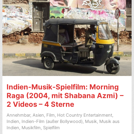
Hindi-
Spanisch-
Mix
in
zwei
Songs
Indien-Musik-Spielfilm: Morning
Raga (2004, mit Shabana Azmi) –
2 Videos – 4 Sterne
Annehmbar
,
Asien
,
Film
,
Hot Country Entertainment
,
Indien
,
Indien-Film (außer Bollywood)
,
Musik
,
Musik aus
Indien
,
Musikfilm
,
Spielfilm