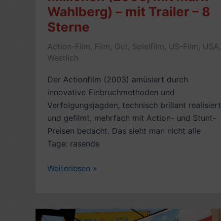
Ileana)
Wahlberg) – mit Trailer – 8
–
Sterne
6
Action-Film
,
Film
,
Gut
,
Spielfilm
,
US-Film
,
USA
,
Videos
Westlich
–
6
Der Actionfilm (2003) amüsiert durch
Sterne
innovative Einbruchmethoden und
Verfolgungsjagden, technisch brillant realisiert
und gefilmt, mehrfach mit Action- und Stunt-
Preisen bedacht. Das sieht man nicht alle
Tage: rasende
Rezension
Weiterlesen »
US-
Action-
Film:
The