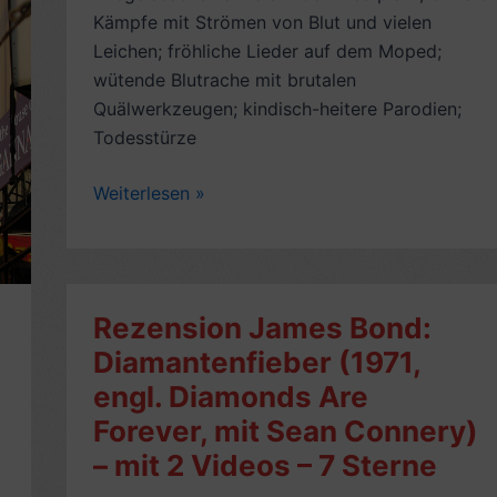
Kämpfe mit Strömen von Blut und vielen
Leichen; fröhliche Lieder auf dem Moped;
wütende Blutrache mit brutalen
Quälwerkzeugen; kindisch-heitere Parodien;
Todesstürze
Rezension
Weiterlesen »
Bollywood-
Western-
Oldie:
Sholay
Rezension James Bond:
(1975,
Diamantenfieber (1971,
mit
engl. Diamonds Are
Amitabh
Bachchan,
Forever, mit Sean Connery)
Hema
– mit 2 Videos – 7 Sterne
Malini)