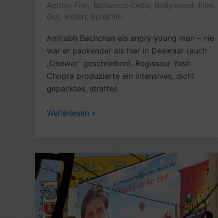
Action-Film
,
Bollwood-Oldie
,
Bollywood
,
Film
,
Gut
,
Indien
,
Spielfilm
Amitabh Bachchan als angry young man – nie
war er packender als hier in Deewaar (auch
„Deewar“ geschrieben). Regisseur Yash
Chopra produzierte ein intensives, dicht
gepacktes, straffes
Rezension
Weiterlesen »
Bollywood-
Oldie,
Gangsterdrama:
Deewaar
(1975,
mit
Amitabh
Bachchan,