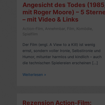
Angesicht des Todes (1985
mit Roger Moore) – 5 Stern
– mit Video & Links
Action-Film
,
Annehmbar
,
Film
,
Komödie
,
Spielfilm
Der Film (engl. A View to a Kill) ist wenig
ernst, sondern voller Ironie, Selbstironie und
Humor, mitunter harmlos und kindlich – auch
die technischen Spielereien erscheinen […]
James-
Weiterlesen »
Bond-
Kritik:
Im
Angesicht
Rezension Action-Film:
des