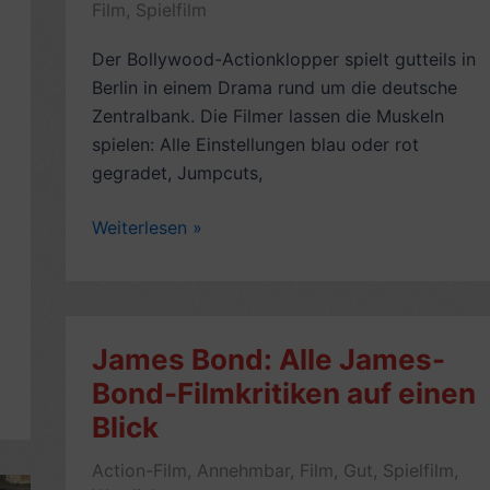
Film
,
Spielfilm
Der Bollywood-Actionklopper spielt gutteils in
Berlin in einem Drama rund um die deutsche
Zentralbank. Die Filmer lassen die Muskeln
spielen: Alle Einstellungen blau oder rot
gegradet, Jumpcuts,
Bollywood-
Weiterlesen »
Kritik:
Don
–
The
James Bond: Alle James-
King
Bond-Filmkritiken auf einen
Is
Blick
Back
(2011,
Action-Film
,
Annehmbar
,
Film
,
Gut
,
Spielfilm
,
mit