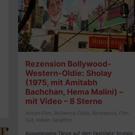
Brosnan;
mit
Trailer)
–
8
Sterne
Rezension Bollywood-
Western-Oldie: Sholay
(1975, mit Amitabh
Bachchan, Hema Malini) –
mit Video – 8 Sterne
Action-Film
,
Bollwood-Oldie
,
Bollywood
,
Film
,
Gut
,
Indien
,
Spielfilm
Ausgelassene Tänze auf dem Festplatz; brutale