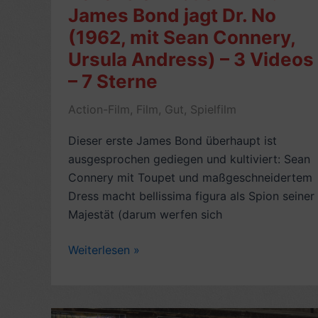
James Bond jagt Dr. No
Todes
(1962, mit Sean Connery,
(1985,
mit
Ursula Andress) – 3 Videos
Roger
– 7 Sterne
Moore)
Action-Film
,
Film
,
Gut
,
Spielfilm
–
5
Dieser erste James Bond überhaupt ist
Sterne
ausgesprochen gediegen und kultiviert: Sean
–
Connery mit Toupet und maßgeschneidertem
mit
Dress macht bellissima figura als Spion seiner
Video
Majestät (darum werfen sich
&
Links
Rezension
Weiterlesen »
Action-
Film:
James