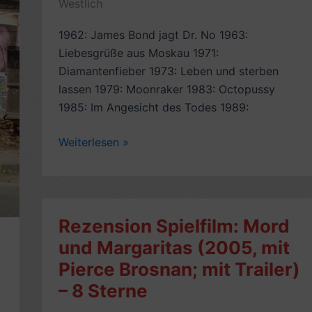
Westlich
Shah
Rukh
1962: James Bond jagt Dr. No 1963:
Khan,
Liebesgrüße aus Moskau 1971:
Priyanka
Diamantenfieber 1973: Leben und sterben
Chopra)
lassen 1979: Moonraker 1983: Octopussy
–
1985: Im Angesicht des Todes 1989:
6
Sterne
James
Weiterlesen »
–
Bond:
mit
Alle
Video
James-
&
Bond-
Rezension Spielfilm: Mord
Presse-
Filmkritiken
und Margaritas (2005, mit
Links
auf
Pierce Brosnan; mit Trailer)
einen
Blick
– 8 Sterne