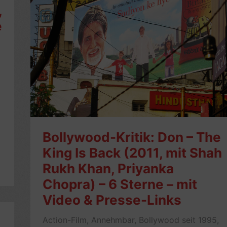
,
e
Bollywood-Kritik: Don – The
King Is Back (2011, mit Shah
Rukh Khan, Priyanka
Chopra) – 6 Sterne – mit
Video & Presse-Links
Action-Film
,
Annehmbar
,
Bollywood seit 1995
,