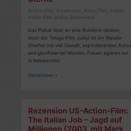
Action-Film
,
Annehmbar
,
Asien
,
Film
,
Indien
,
Indien-Film (außer Bollywood)
Das Plakat lässt an eine RomKom denken,
doch der Telugu-Film Julayi ist ein Masala-
Streifen mit viel Gewalt, explodierenden Autos
und glorifizierten Morden. Frauen agieren nur
in Nebenrollen
Telugu-
Weiterlesen »
Action-
Masala:
Julayi
(2012,
Rezension US-Action-Film:
mit
The Italian Job – Jagd auf
Allu
Millionen (2003, mit Mark
Arjun,