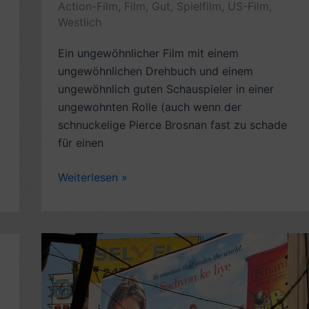
Action-Film
,
Film
,
Gut
,
Spielfilm
,
US-Film
,
Westlich
Ein ungewöhnlicher Film mit einem
ungewöhnlichen Drehbuch und einem
ungewöhnlich guten Schauspieler in einer
ungewohnten Rolle (auch wenn der
schnuckelige Pierce Brosnan fast zu schade
für einen
Rezension
Weiterlesen »
Spielfilm:
Mord
und
Margaritas
(2005,
mit
Pierce