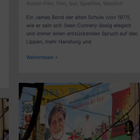
Action-Film
,
Film
,
Gut
,
Spielfilm
,
Westlich
–
mit
Ein James Bond der alten Schule (von 1971),
Video
wie er sein soll: Sean Connery lässig elegant
–
und immer einen entzückenden Spruch auf den
8
Lippen, mehr Handlung und
Sterne
Rezension
Weiterlesen »
James
Bond:
Diamantenfieber
(1971,
engl.
Diamonds
Are
Forever,
mit
Sean