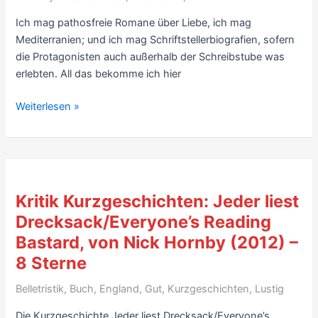
–
Ich mag pathosfreie Romane über Liebe, ich mag
6
Mediterranien; und ich mag Schriftstellerbiografien, sofern
Sterne
die Protagonisten auch außerhalb der Schreibstube was
erlebten. All das bekomme ich hier
Kritik
Weiterlesen »
Roman,
Essay:
Hintergrund
für
Liebe,
Kritik Kurzgeschichten: Jeder liest
von
Drecksack/Everyone’s Reading
Helen
Bastard, von Nick Hornby (2012) –
Wolff,
Marion
8 Sterne
Detjen
Belletristik
,
Buch
,
England
,
Gut
,
Kurzgeschichten
,
Lustig
(2020)
–
Die Kurzgeschichte Jeder liest Drecksack/Everyone’s