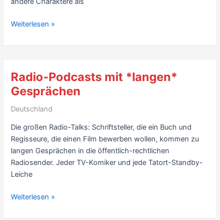
andere Charaktere als
Kritik
Weiterlesen »
Memoiren:
Joseph
Anton,
von
Radio-Podcasts mit *langen*
Salman
Gesprächen
Rushdie
(2012)
Deutschland
–
Die großen Radio-Talks: Schriftsteller, die ein Buch und
5/10
Regisseure, die einen Film bewerben wollen, kommen zu
–
langen Gesprächen in die öffentlich-rechtlichen
mit
Radiosender. Jeder TV-Komiker und jede Tatort-Standby-
Links
Leiche
Radio-
Weiterlesen »
Podcasts