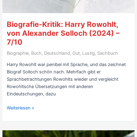
Biografie-Kritik: Harry Rowohlt,
von Alexander Solloch (2024) –
7/10
Biographie
,
Buch
,
Deutschland
,
Gut
,
Lustig
,
Sachbuch
Harry Rowohlt war penibel mit Sprache, und das zeichnet
Biograf Solloch schön nach. Mehrfach gibt er
Sprachbetrachtungen Rowohlts wieder und vergleicht
Rowohltsche Übersetzungen mit anderen
Eindeutschungen, dazu
Biografie-
Weiterlesen »
Kritik:
Harry
Rowohlt,