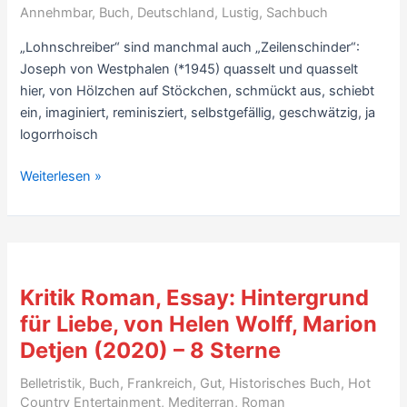
Annehmbar
,
Buch
,
Deutschland
,
Lustig
,
Sachbuch
„Lohnschreiber“ sind manchmal auch „Zeilenschinder“:
Joseph von Westphalen (*1945) quasselt und quasselt
hier, von Hölzchen auf Stöckchen, schmückt aus, schiebt
ein, imaginiert, reminisziert, selbstgefällig, geschwätzig, ja
logorrhoisch
Buchbesprechung:
Weiterlesen »
Aus
dem
Leben
eines
Lohnschreibers,
Kritik Roman, Essay: Hintergrund
von
für Liebe, von Helen Wolff, Marion
Joseph
Detjen (2020) – 8 Sterne
von
Westphalen
Belletristik
,
Buch
,
Frankreich
,
Gut
,
Historisches Buch
,
Hot
(2008)
Country Entertainment
,
Mediterran
,
Roman