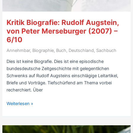
Kritik Biografie: Rudolf Augstein,
von Peter Merseburger (2007) –
6/10
Annehmbar
,
Biographie
,
Buch
,
Deutschland
,
Sachbuch
Dies ist keine Biografie. Dies ist eine episodische
bundesdeutsche Zeitgeschichte mit gelegentlichen
Schwenks auf Rudolf Augsteins einschlägige Leitartikel,
Briefe und Vorträge. Tiefschürfend am Thema vorbei
recherchiert. Über
Kritik
Weiterlesen »
Biografie:
Rudolf
Augstein,
von