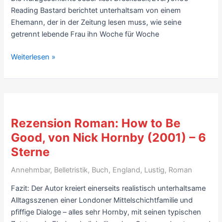
8
Reading Bastard berichtet unterhaltsam von einem
Sterne
Ehemann, der in der Zeitung lesen muss, wie seine
getrennt lebende Frau ihn Woche für Woche
Kritik
Weiterlesen »
Kurzgeschichten:
Jeder
liest
Drecksack/Everyone’s
Reading
Rezension Roman: How to Be
Bastard,
Good, von Nick Hornby (2001) – 6
von
Sterne
Nick
Hornby
Annehmbar
,
Belletristik
,
Buch
,
England
,
Lustig
,
Roman
(2012)
–
Fazit: Der Autor kreiert einerseits realistisch unterhaltsame
8
Alltagsszenen einer Londoner Mittelschichtfamilie und
Sterne
pfiffige Dialoge – alles sehr Hornby, mit seinen typischen