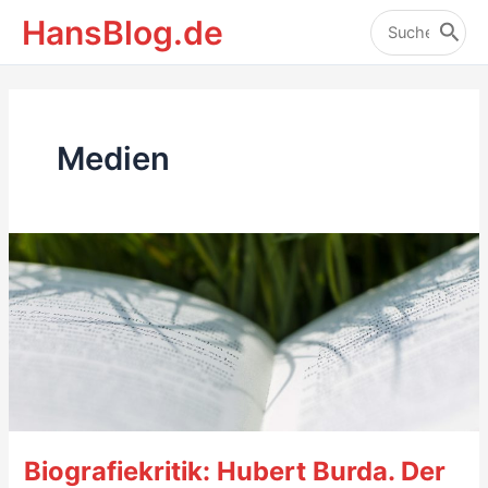
Zum
HansBlog.de
Inhalt
Search
for:
springen
Medien
Biografiekritik: Hubert Burda. Der