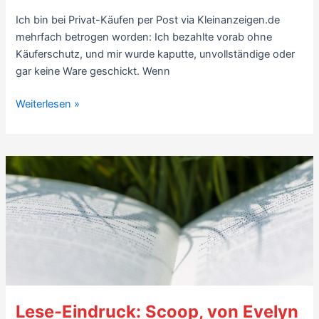
–
6/10
Ich bin bei Privat-Käufen per Post via Kleinanzeigen.de
mehrfach betrogen worden: Ich bezahlte vorab ohne
Käuferschutz, und mir wurde kaputte, unvollständige oder
gar keine Ware geschickt. Wenn
Kleinanzeigen.de
Weiterlesen »
–
Betrug
reduzieren
beim
Gebrauchtkauf
per
Post
Lese-Eindruck: Scoop, von Evelyn