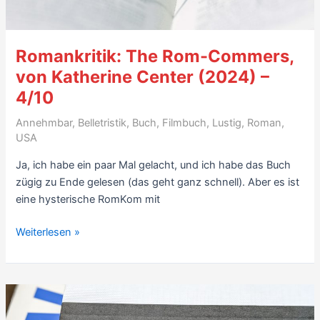
–
6/10
Romankritik: The Rom-Commers,
von Katherine Center (2024) –
4/10
Annehmbar
,
Belletristik
,
Buch
,
Filmbuch
,
Lustig
,
Roman
,
USA
Ja, ich habe ein paar Mal gelacht, und ich habe das Buch
zügig zu Ende gelesen (das geht ganz schnell). Aber es ist
eine hysterische RomKom mit
Romankritik:
Weiterlesen »
The
Rom-
Commers,
von
Katherine