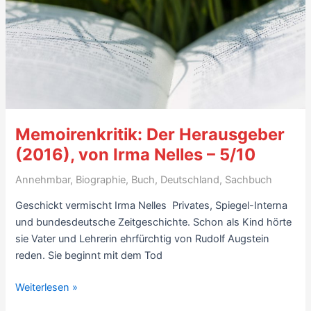
Peter
Merseburger
(2007)
–
6/10
Memoirenkritik: Der Herausgeber
(2016), von Irma Nelles – 5/10
Annehmbar
,
Biographie
,
Buch
,
Deutschland
,
Sachbuch
Geschickt vermischt Irma Nelles Privates, Spiegel-Interna
und bundesdeutsche Zeitgeschichte. Schon als Kind hörte
sie Vater und Lehrerin ehrfürchtig von Rudolf Augstein
reden. Sie beginnt mit dem Tod
Memoirenkritik:
Weiterlesen »
Der