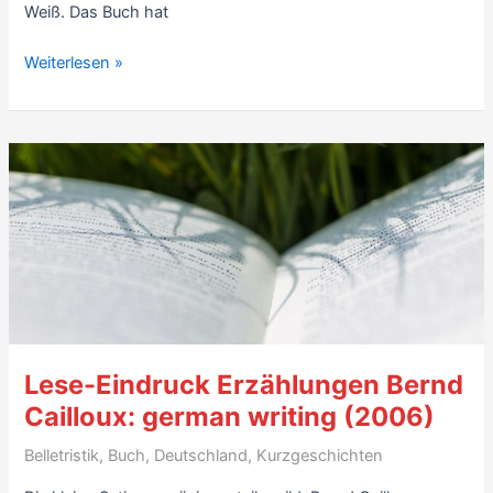
Weiß. Das Buch hat
Rezension:
Weiterlesen »
Die
Neue
Frankfurter
Schule.
Die
schärfsten
Kritiker
der
Elche
in
Wort
Lese-Eindruck Erzählungen Bernd
und
Strich
Cailloux: german writing (2006)
und
Belletristik
,
Buch
,
Deutschland
,
Kurzgeschichten
Bild,
von