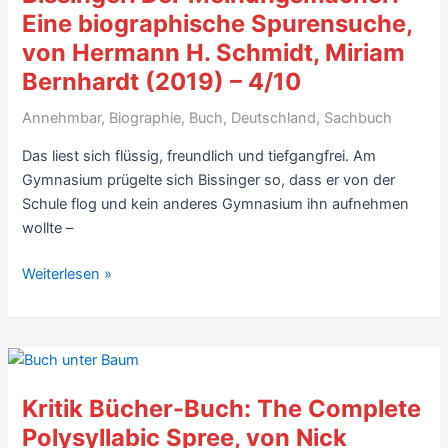
Eine biographische Spurensuche,
von Hermann H. Schmidt, Miriam
Bernhardt (2019) – 4/10
Annehmbar
,
Biographie
,
Buch
,
Deutschland
,
Sachbuch
Das liest sich flüssig, freundlich und tiefgangfrei. Am
Gymnasium prügelte sich Bissinger so, dass er von der
Schule flog und kein anderes Gymnasium ihn aufnehmen
wollte –
Biografie-
Weiterlesen »
Kritik:
Manfred
Bissinger.
Der
Meinungsmacher:
Kritik Bücher-Buch: The Complete
Eine
Polysyllabic Spree, von Nick
biographische