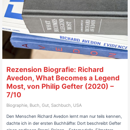
Center
(2024)
–
4/10
Rezension Biografie: Richard
Avedon, What Becomes a Legend
Most, von Philip Gefter (2020) –
7/10
Biographie
,
Buch
,
Gut
,
Sachbuch
,
USA
Den Menschen Richard Avedon lernt man nur teils kennen,
dachte ich in der ersten Buchhälfte: Dort beschreibt Gefter