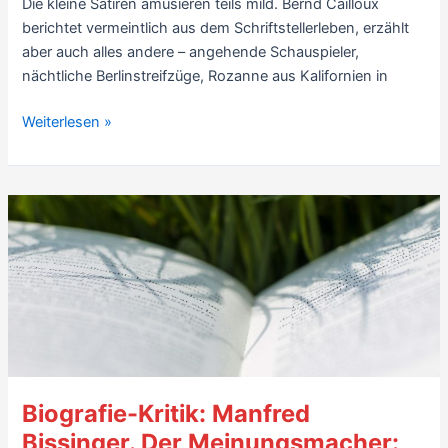
Die kleine Satiren amüsieren teils mild. Bernd Cailloux
Oliver
berichtet vermeintlich aus dem Schriftstellerleben, erzählt
Maria
aber auch alles andere – angehende Schauspieler,
Schmitt
nächtliche Berlinstreifzüge, Rozanne aus Kalifornien in
(2001)
–
Lese-
Weiterlesen »
5/10
Eindruck
Erzählungen
Bernd
Cailloux:
german
writing
(2006)
Biografie-Kritik: Manfred
Bissinger. Der Meinungsmacher: