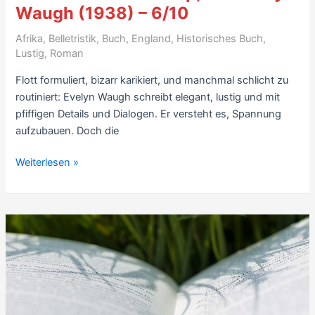
Waugh (1938) – 6/10
Afrika
,
Belletristik
,
Buch
,
England
,
Historisches Buch
,
Lustig
,
Roman
Flott formuliert, bizarr karikiert, und manchmal schlicht zu
routiniert: Evelyn Waugh schreibt elegant, lustig und mit
pfiffigen Details und Dialogen. Er versteht es, Spannung
aufzubauen. Doch die
Lese-
Weiterlesen »
Eindruck:
Scoop,
von
Evelyn
Waugh
(1938)
–
6/10