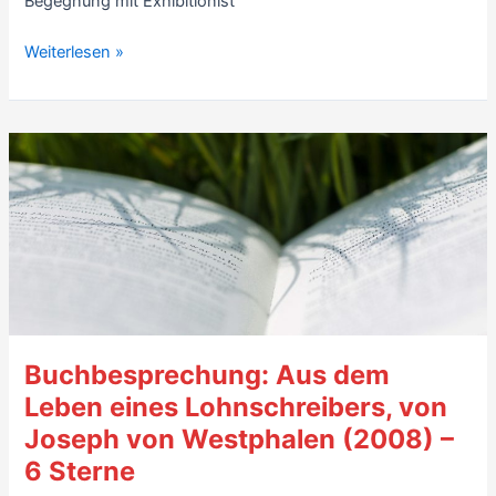
Begegnung mit Exhibitionist
Kritik
Weiterlesen »
Memoiren:
Die
Einwilligung,
von
Vanessa
Springora
(2020,
frz.
Le
Consentement)
–
Buchbesprechung: Aus dem
7
Sterne
Leben eines Lohnschreibers, von
Joseph von Westphalen (2008) –
6 Sterne