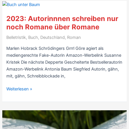
Frühjahr
2023
(Ausgabe
2023: Autorinnnen schreiben nur
29)
noch Romane über Romane
Belletristik
,
Buch
,
Deutschland
,
Roman
Marlen Hobrack Schrödingers Grrrl Göre agiert als
mediengerechte Fake-Autorin Amazon-Werbelink Susanne
Kristek Die nächste Depperte Gescheiterte Bestsellerautorin
Amazon-Werbelink Antonia Baum Siegfried Autorin, gähn,
mit, gähn, Schreib­blockade in,
2023:
Weiterlesen »
Autorinnnen
schreiben
nur
noch
Romane