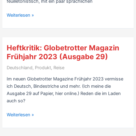
feuilletonistisch, mit ein paar sprachlichen
Biografie-
Weiterlesen »
Kritik:
Herrndorf,
von
Tobias
Heftkritik: Globetrotter Magazin
Rüther
Frühjahr 2023 (Ausgabe 29)
(2023)
–
Deutschland
,
Produkt
,
Reise
7
Im neuen Globetrotter Magazine Frühjahr 2023 vermisse
Sterne
ich Deutsch, Bindestriche und mehr. (Ich meine die
Ausgabe 29 auf Papier, hier online.) Reden die im Laden
auch so?
Heftkritik:
Weiterlesen »
Globetrotter
Magazin