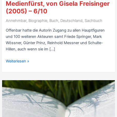
Medienfürst, von Gisela Freisinger
(2005) – 6/10
Annehmbar
,
Biographie
,
Buch
,
Deutschland
,
Sachbuch
Offenbar hatte die Autorin Zugang zu allen Hauptfiguren
und 100 weiteren Akteuren samt Friede Springer, Mark
Wössner, Günter Prinz, Reinhold Messner und Schulte-
Hillen, auch wenn sie im […]
Biografiekritik:
Weiterlesen »
Hubert
Burda.
Der
Medienfürst,
von
Gisela
Freisinger
(2005)