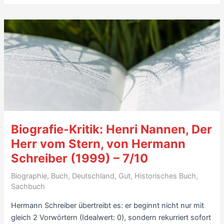
Herausgeber
(2016),
von
Irma
Nelles
–
5/10
Biografie-Kritik: Henri Nannen, Der
Herr vom Stern, von Hermann
Schreiber (1999) – 7/10
Biographie
,
Buch
,
Deutschland
,
Gut
,
Historisches Buch
,
Sachbuch
Hermann Schreiber übertreibt es: er beginnt nicht nur mit
gleich 2 Vorwörtern (Idealwert: 0), sondern rekurriert sofort