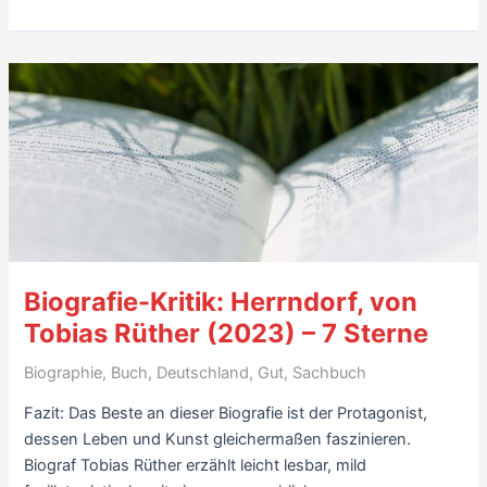
Die
Tante
Jolesch
(1975),
von
Friedrich
Torberg
-7/10
Biografie-Kritik: Herrndorf, von
Tobias Rüther (2023) – 7 Sterne
Biographie
,
Buch
,
Deutschland
,
Gut
,
Sachbuch
Fazit: Das Beste an dieser Biografie ist der Protagonist,
dessen Leben und Kunst gleichermaßen faszinieren.
Biograf Tobias Rüther erzählt leicht lesbar, mild