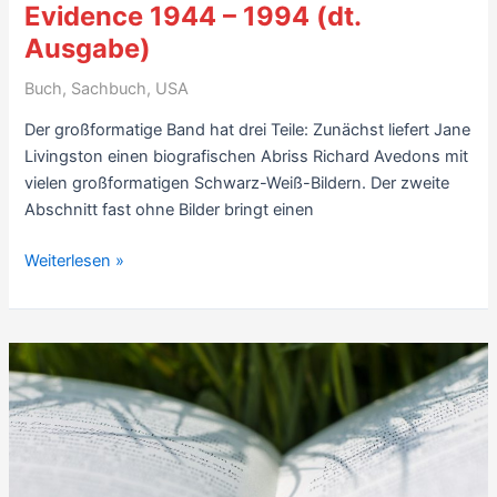
Evidence 1944 – 1994 (dt.
Ausgabe)
Buch
,
Sachbuch
,
USA
Der großformatige Band hat drei Teile: Zunächst liefert Jane
Livingston einen biografischen Abriss Richard Avedons mit
vielen großformatigen Schwarz-Weiß-Bildern. Der zweite
Abschnitt fast ohne Bilder bringt einen
Besprechung:
Weiterlesen »
Richard
Avedon,
Evidence
1944
–
1994
(dt.
Ausgabe)