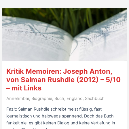
Drei
Zimmer
Küche
Porno,
von
Philip
Siegel
(2017)
–
6
Kritik Memoiren: Joseph Anton,
Sterne
von Salman Rushdie (2012) – 5/10
– mit Links
Annehmbar
,
Biographie
,
Buch
,
England
,
Sachbuch
Fazit: Salman Rushdie schreibt meist flüssig, fast
journalistisch und halbwegs spannend. Doch das Buch
funkelt nie, es gibt keinen Dialog und keine Vertiefung in