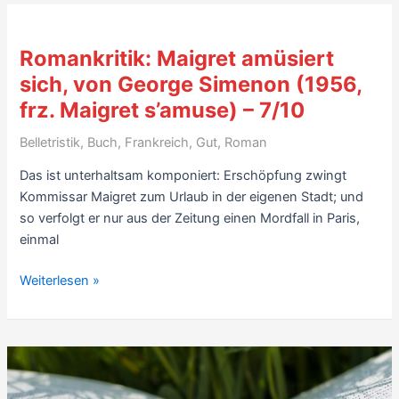
Mediathek
–
3/10
Romankritik: Maigret amüsiert
sich, von George Simenon (1956,
frz. Maigret s’amuse) – 7/10
Belletristik
,
Buch
,
Frankreich
,
Gut
,
Roman
Das ist unterhaltsam komponiert: Erschöpfung zwingt
Kommissar Maigret zum Urlaub in der eigenen Stadt; und
so verfolgt er nur aus der Zeitung einen Mordfall in Paris,
einmal
Romankritik:
Weiterlesen »
Maigret
amüsiert
sich,
von
George