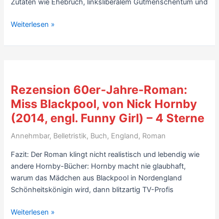
Zutaten wie Ehebruch, linksliberalem Gutmenschentum und
Rezension
Weiterlesen »
Roman:
How
to
Be
Good,
Rezension 60er-Jahre-Roman:
von
Miss Blackpool, von Nick Hornby
Nick
(2014, engl. Funny Girl) – 4 Sterne
Hornby
(2001)
Annehmbar
,
Belletristik
,
Buch
,
England
,
Roman
–
6
Fazit: Der Roman klingt nicht realistisch und lebendig wie
Sterne
andere Hornby-Bücher: Hornby macht nie glaubhaft,
warum das Mädchen aus Blackpool in Nordengland
Schönheitskönigin wird, dann blitzartig TV-Profis
Rezension
Weiterlesen »