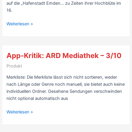
auf die „Hafenstadt Emden… zu Zeiten ihrer Hochblüte im
16.
Biografie-
Weiterlesen »
Kritik:
Henri
Nannen,
Der
App-Kritik: ARD Mediathek – 3/10
Herr
vom
Produkt
Stern,
Merkliste: Die Merkliste lässt sich nicht sortieren, weder
von
nach Länge oder Genre noch manuell, sie bietet auch keine
Hermann
individuellen Ordner. Gesehene Sendungen verschwinden
Schreiber
nicht optional automatisch aus
(1999)
–
App-
Weiterlesen »
7/10
Kritik:
ARD