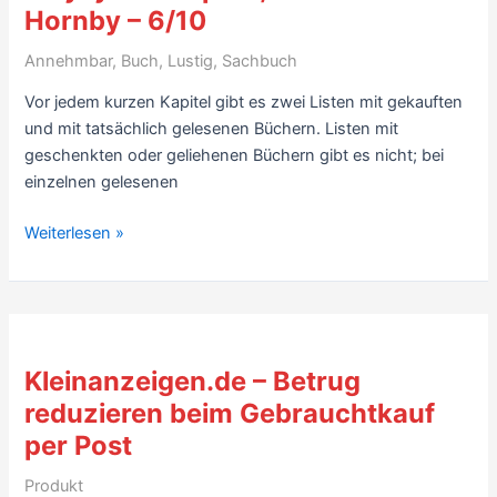
Hornby – 6/10
Spurensuche,
von
Annehmbar
,
Buch
,
Lustig
,
Sachbuch
Hermann
H.
Vor jedem kurzen Kapitel gibt es zwei Listen mit gekauften
Schmidt,
und mit tatsächlich gelesenen Büchern. Listen mit
Miriam
geschenkten oder geliehenen Büchern gibt es nicht; bei
Bernhardt
einzelnen gelesenen
(2019)
–
Kritik
Weiterlesen »
4/10
Bücher-
Buch:
The
Complete
Polysyllabic
Kleinanzeigen.de – Betrug
Spree,
reduzieren beim Gebrauchtkauf
von
per Post
Nick
Hornby
Produkt