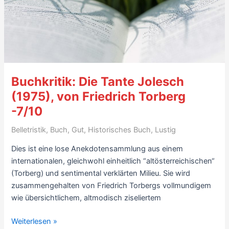
Simenon
(1956,
frz.
Maigret
s’amuse)
–
Buchkritik: Die Tante Jolesch
7/10
(1975), von Friedrich Torberg
-7/10
Belletristik
,
Buch
,
Gut
,
Historisches Buch
,
Lustig
Dies ist eine lose Anekdotensammlung aus einem
internationalen, gleichwohl einheitlich “altösterreichischen“
(Torberg) und sentimental verklärten Milieu. Sie wird
zusammengehalten von Friedrich Torbergs vollmundigem
wie übersichtlichem, altmodisch ziseliertem
Buchkritik:
Weiterlesen »