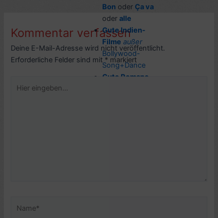
Bon
oder
Ça va
oder
alle
Kommentar verfassen
Gute Indien-
Filme
außer
Deine E-Mail-Adresse wird nicht veröffentlicht.
Bollywood-
Erforderliche Felder sind mit
*
markiert
Song+Dance
Gute Romane
Hier
und Stories
, nur
eingeben…
gute USA-
Romane und
Geschichten
Name*