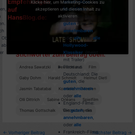
Empfehlungen
annehmbare
, alle
Klicke hier, um Marketing-Cookies zu
auf
en,
akzeptieren und diesen Inhalt zu
Musikfilme
aktivieren
m
US-Filme: Die
HansBlog.de:
en.
guten
oder die
ch
annehmbaren
. Ob
oder
alle
oder
alle
 ab
Hol
lywood-
er
Klassiker
(meist
Stichwörter zum Beitrag oben:
mit Trailer)
Filme aus
Andrea Sawatzki
Deutschland
Film
Deutschland: Die
Gaby Dohm
Harald Schmidt
Helmut Dietl
guten
, die
annehmbaren
Jasmin Tabatabai
Komödie
Medien
oder
alle
Olli Dittrich
Sabine Orléans
Spielfilm
England-Filme:
Die
guten
, die
Thomas Gottschalk
Veronica Ferres
annehmbaren
,
oder
alle
Frankreich-Filme:
←
Vorheriger Beitrag
Nächster Beitrag
→