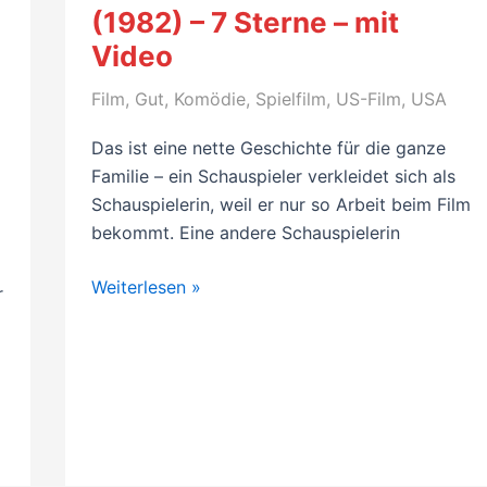
(1982) – 7 Sterne – mit
Video
Film
,
Gut
,
Komödie
,
Spielfilm
,
US-Film
,
USA
Das ist eine nette Geschichte für die ganze
Familie – ein Schauspieler verkleidet sich als
Schauspielerin, weil er nur so Arbeit beim Film
bekommt. Eine andere Schauspielerin
Kritik
Weiterlesen »
r
Komödie:
Tootsie
(1982)
–
7
Sterne
–