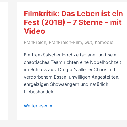
Birds
–
Filmkritik: Das Leben ist ein
Ente
Fest (2018) – 7 Sterne – mit
gut,
Video
alles
gut
Frankreich
,
Frankreich-Film
,
Gut
,
Komödie
(2011)
–
Ein französischer Hochzeitsplaner und sein
7
chaotisches Team richten eine Nobelhochzeit
Sterne
im Schloss aus. Da gibt’s allerlei Chaos mit
–
verdorbenem Essen, unwilligen Angestellten,
mit
ehrgeizigen Showsängern und natürlich
Video
Liebeshändeln.
Filmkritik:
Weiterlesen »
Das
Leben