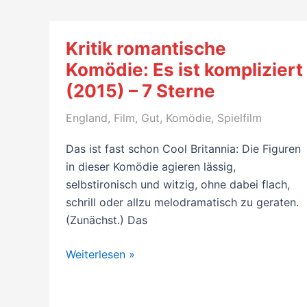
Nobody’s
Perfect:
Billy
Kritik romantische
Wilder
Komödie: Es ist kompliziert
–
(2015) – 7 Sterne
A
Personal
England
,
Film
,
Gut
,
Komödie
,
Spielfilm
Biography,
von
Das ist fast schon Cool Britannia: Die Figuren
Charlotte
in dieser Komödie agieren lässig,
Chandler
selbstironisch und witzig, ohne dabei flach,
(2002)
schrill oder allzu melodramatisch zu geraten.
–
(Zunächst.) Das
7/10
Kritik
Weiterlesen »
romantische
Komödie:
Es