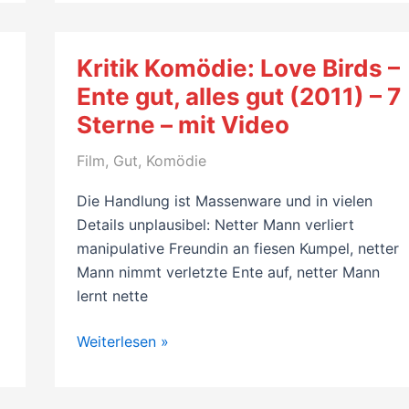
of
Wall
Street
i
Kritik Komödie: Love Birds –
(2013,
Ente gut, alles gut (2011) – 7
Scorsese,
Sterne – mit Video
diCaprio)
–
Film
,
Gut
,
Komödie
7
Sterne
Die Handlung ist Massenware und in vielen
–
Details unplausibel: Netter Mann verliert
mit
manipulative Freundin an fiesen Kumpel, netter
Video
Mann nimmt verletzte Ente auf, netter Mann
lernt nette
Kritik
Weiterlesen »
Komödie:
Love