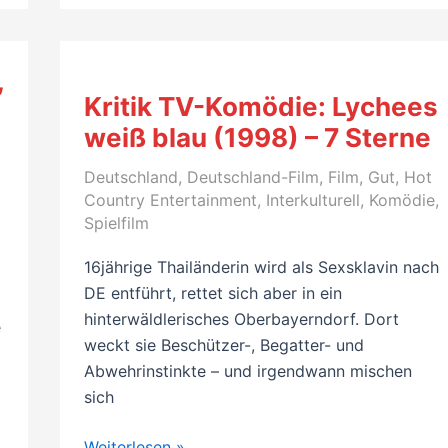
on
Earth
(1991,
,
von
Kritik TV-Komödie: Lychees
Jim
weiß blau (1998) – 7 Sterne
Jarmusch,
mit
Deutschland
,
Deutschland-Film
,
Film
,
Gut
,
Hot
Gena
Country Entertainment
,
Interkulturell
,
Komödie
,
Rowlands,
Spielfilm
Winona
16jährige Thailänderin wird als Sexsklavin nach
Ryder,
DE entführt, rettet sich aber in ein
Roberto
hinterwäldlerisches Oberbayerndorf. Dort
Benigni)
e
weckt sie Beschützer-, Begatter- und
–
Abwehrinstinkte – und irgendwann mischen
7
sich
Sterne
–
Kritik
Weiterlesen »