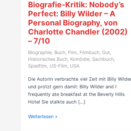
Biografie-Kritik: Nobody’s
Perfect: Billy Wilder – A
Personal Biography, von
Charlotte Chandler (2002)
– 7/10
Biographie
,
Buch
,
Film
,
Filmbuch
,
Gut
,
Historisches Buch
,
Komödie
,
Sachbuch
,
Spielfilm
,
US-Film
,
USA
Die Autorin verbrachte viel Zeit mit Billy Wilde
und protzt gern damit: Billy Wilder and I
frequently ate breakfast at the Beverly Hills
Hotel Sie stalkte auch […]
Biografie-
Weiterlesen »
Kritik: