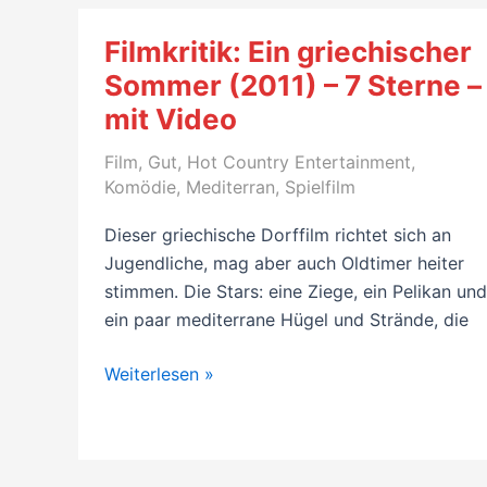
di
Mare
Filmkritik: Ein griechischer
–
Sommer (2011) – 7 Sterne –
Hilfe,
mit Video
wir
erben
Film
,
Gut
,
Hot Country Entertainment
,
ein
Komödie
,
Mediterran
,
Spielfilm
Schiff
(1999)
Dieser griechische Dorffilm richtet sich an
–
Jugendliche, mag aber auch Oldtimer heiter
7
stimmen. Die Stars: eine Ziege, ein Pelikan und
Sterne
ein paar mediterrane Hügel und Strände, die
Filmkritik:
Weiterlesen »
Ein
griechischer
Sommer
(2011)