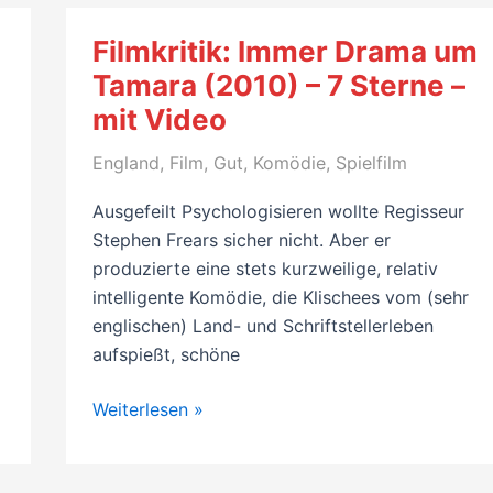
ist
ein
Filmkritik: Immer Drama um
Fest
Tamara (2010) – 7 Sterne –
(2018)
mit Video
–
7
England
,
Film
,
Gut
,
Komödie
,
Spielfilm
Sterne
–
Ausgefeilt Psychologisieren wollte Regisseur
mit
Stephen Frears sicher nicht. Aber er
Video
produzierte eine stets kurzweilige, relativ
intelligente Komödie, die Klischees vom (sehr
englischen) Land- und Schriftstellerleben
aufspießt, schöne
Filmkritik:
Weiterlesen »
Immer
Drama