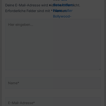
Gute Indien-
Deine E-Mail-Adresse wird nicht veröffentlicht.
Filme
außer
Erforderliche Felder sind mit
*
markiert
Bollywood-
Hier
Song+Dance
eingeben…
Gute Romane
und Stories
, nur
gute USA-
Romane und
Geschichten
Name*
E-
Mail-