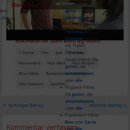
aktivieren
US-Filme: Die
HansBlog.de:
land
guten
oder die
 das
annehmbaren
oder
alle
oder
alle
Hol
lywood-
Klassiker
(meist
Stichwörter zum Beitrag oben:
mit Trailer)
Filme aus
7 Sterne
Film
gut
Komödie
Deutschland: Die
Neuseeland
Nick Ward
Paul Murphy
guten
, die
annehmbaren
Rhys Darby
Romantische Komödie
oder
alle
Sally Hawkins
Spielfilm
England-Filme:
Die
guten
, die
annehmbaren
,
←
Vorheriger Beitrag
Nächster Beitrag
→
oder
alle
Frankreich-Filme:
Bon
oder
Ça va
Kommentar verfassen
oder
alle