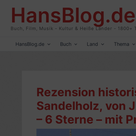
Zum
HansBlog.de
Inhalt
springen
Buch, Film, Musik - Kultur & Heiße Länder - 1800+ 
HansBlog.de
Buch
Land
Thema
Rezension histor
Sandelholz, von J
– 6 Sterne – mit 