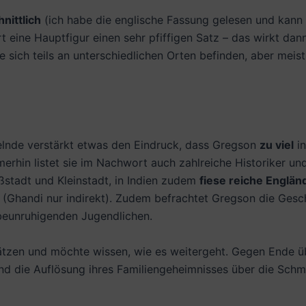
nittlich
(ich habe die englische Fassung gelesen und kann
t eine Hauptfigur einen sehr pfiffigen Satz – das wirkt dann
e sich teils an unterschiedlichen Orten befinden, aber me
elnde verstärkt etwas den Eindruck, dass Gregson
zu viel
in
erhin listet sie im Nachwort auch zahlreiche Historiker un
ßstadt und Kleinstadt, in Indien zudem
fiese reiche Englän
n (Ghandi nur indirekt). Zudem befrachtet Gregson die Ges
beunruhigenden Jugendlichen.
hätzen und möchte wissen, wie es weitergeht. Gegen Ende 
nd die Auflösung ihres Familiengeheimnisses über die Schm