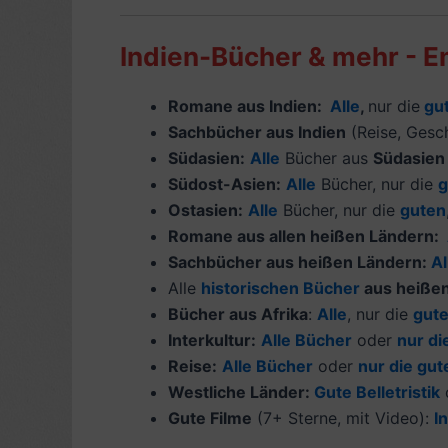
Indien-Bücher & mehr - 
Romane aus Indien:
Alle
,
nur die
gu
Sachbücher aus Indien
(Reise, Gesch
Südasien:
Alle
Bücher aus
Südasien
Südost-Asien
:
Alle
Bücher, nur die
g
Ostasien:
Alle
Bücher, nur die
guten
Romane aus
allen heißen Ländern
:
Sachbücher aus heißen Ländern:
Al
Alle
historischen Bücher
aus heiße
Bücher aus Afrika
:
Alle
, nur die
gut
Interkultur:
Alle Bücher
oder
nur di
Reise:
Alle Bücher
oder
nur die gu
Westliche Länder:
Gute Belletristik
Gute Filme
(7+ Sterne, mit Video):
I