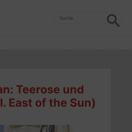
Search
for:
an: Teerose und
. East of the Sun)