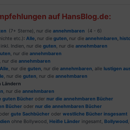
Empfehlungen auf HansBlog.de:
ten
(7+ Sterne), nur die
annehmbaren
(4 - 6)
ichte etc.)
:
Alle
,
nur die
guten
,
nur die
annehmbaren
,
hist
inkl. Indien, nur die
guten
, nur die
annehmbaren
uten
, nur die
annehmbaren
, nur die
annehmbaren
Alle
, nur die
guten
, nur die
annehmbaren
, alle
lustigen au
le
, nur die
guten
, nur die
annehmbaren
n Ländern
en
, nur die
annehmbaren
e guten Bücher
oder
nur die annehmbaren Bücher
ten Bücher
oder
nur die annehmbaren Bücher
oder
gute Sachbücher
oder
westliche Bücher insgesamt
ndien
ohne Bollywood,
H
eiße Länder
ingesamt,
Bollywood