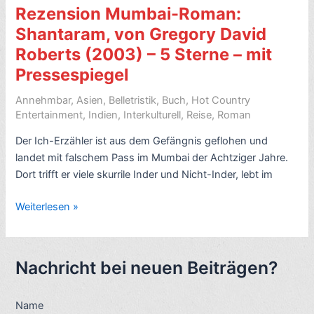
in
Rezension Mumbai-Roman:
Calcutta
Shantaram, von Gregory David
(2004)
Roberts (2003) – 5 Sterne – mit
–
6
Pressespiegel
Sterne
Annehmbar
,
Asien
,
Belletristik
,
Buch
,
Hot Country
Entertainment
,
Indien
,
Interkulturell
,
Reise
,
Roman
Der Ich-Erzähler ist aus dem Gefängnis geflohen und
landet mit falschem Pass im Mumbai der Achtziger Jahre.
Dort trifft er viele skurrile Inder und Nicht-Inder, lebt im
Rezension
Weiterlesen »
Mumbai-
Roman:
Shantaram,
Nachricht bei neuen Beiträgen?
von
Gregory
Name
David