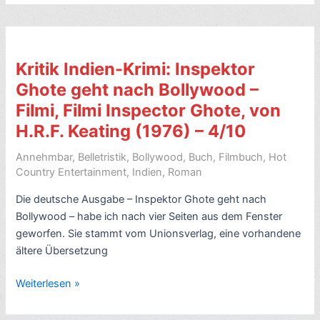
England-
Raj-
Roman:
Teerose
Kritik Indien-Krimi: Inspektor
und
Ghote geht nach Bollywood –
Sandelholz,
Filmi, Filmi Inspector Ghote, von
von
Julia
H.R.F. Keating (1976) – 4/10
Gregson
Annehmbar
,
Belletristik
,
Bollywood
,
Buch
,
Filmbuch
,
Hot
(2008,
Country Entertainment
,
Indien
,
Roman
engl.
East
Die deutsche Ausgabe – Inspektor Ghote geht nach
of
Bollywood – habe ich nach vier Seiten aus dem Fenster
the
geworfen. Sie stammt vom Unionsverlag, eine vorhandene
Sun)
ältere Übersetzung
–
6
Kritik
Weiterlesen »
Sterne
Indien-
–
Krimi: