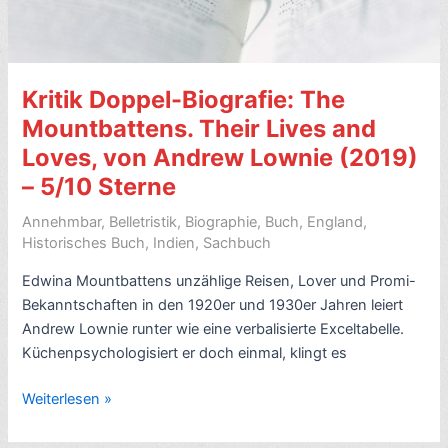
4/10
Sterne
Kritik Doppel-Biografie: The
Mountbattens. Their Lives and
Loves, von Andrew Lownie (2019)
– 5/10 Sterne
Annehmbar
,
Belletristik
,
Biographie
,
Buch
,
England
,
Historisches Buch
,
Indien
,
Sachbuch
Edwina Mountbattens unzählige Reisen, Lover und Promi-
Bekanntschaften in den 1920er und 1930er Jahren leiert
Andrew Lownie runter wie eine verbalisierte Exceltabelle.
Küchenpsychologisiert er doch einmal, klingt es
Kritik
Weiterlesen »
Doppel-
Biografie: