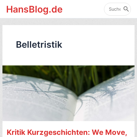
Zum
HansBlog.de
Inhalt
Search
for:
springen
Belletristik
Kritik Kurzgeschichten: We Move,