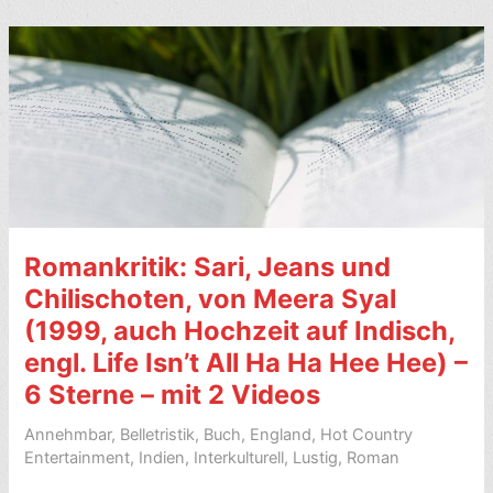
The
Mountbattens.
Their
Lives
and
Loves,
von
Andrew
Lownie
Romankritik: Sari, Jeans und
(2019)
–
Chilischoten, von Meera Syal
5/10
(1999, auch Hochzeit auf Indisch,
Sterne
engl. Life Isn’t All Ha Ha Hee Hee) –
6 Sterne – mit 2 Videos
Annehmbar
,
Belletristik
,
Buch
,
England
,
Hot Country
Entertainment
,
Indien
,
Interkulturell
,
Lustig
,
Roman