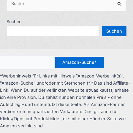
S
h
u
e
c
Suchen
n
h
n
Suchen
e
a
n
c
n
h
a
:
c
*Werbehinweis für Links mit Hinweis "Amazon-Werbelink(s)",
h
"Amazon-Suche" und/oder mit Sternchen (*): Das sind Affiliate-
:
Link. Wenn Du auf der verlinkten Website etwas kaufst, erhalte
ich eine Provision. Du zahlst nur den normalen Preis - ohne
Aufschlag – und unterstützt diese Seite. Als Amazon-Partner
verdiene ich an qualifizierten Verkäufen. Dies gilt auch für
Klicks/Tipps auf Produktbilder, die mit einer Händler-Seite wie
Amazon verlinkt sind.