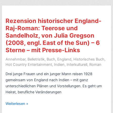
Lovesong
for
India,
Rezension historischer England-
von
Raj-Roman: Teerose und
Ruth
Sandelholz, von Julia Gregson
Prawer
Jhabvala
(2008, engl. East of the Sun) – 6
(2011)
Sterne – mit Presse-Links
–
Annehmbar
,
Belletristik
,
Buch
,
England
,
Historisches Buch
,
5
Hot Country Entertainment
,
Indien
,
Interkulturell
,
Roman
Sterne
–
Drei junge Frauen und ein junger Mann reisen 1928
mit
gemeinsam von England nach Indien – mit ganz
Presse-
unterschiedlichen Plänen und Vorstellungen. Es geht um
Links
Heirat, berufliche Veränderungen
Rezension
Weiterlesen »
historischer