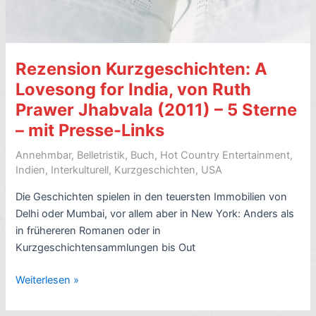
(2004)
–
6
Rezension Kurzgeschichten: A
Sterne
–
Lovesong for India, von Ruth
mit
Prawer Jhabvala (2011) – 5 Sterne
Presse-
– mit Presse-Links
Links
Annehmbar
,
Belletristik
,
Buch
,
Hot Country Entertainment
,
Indien
,
Interkulturell
,
Kurzgeschichten
,
USA
Die Geschichten spielen in den teuersten Immobilien von
Delhi oder Mumbai, vor allem aber in New York: Anders als
in frühereren Romanen oder in
Kurzgeschichtensammlungen bis Out
Rezension
Weiterlesen »
Kurzgeschichten:
A