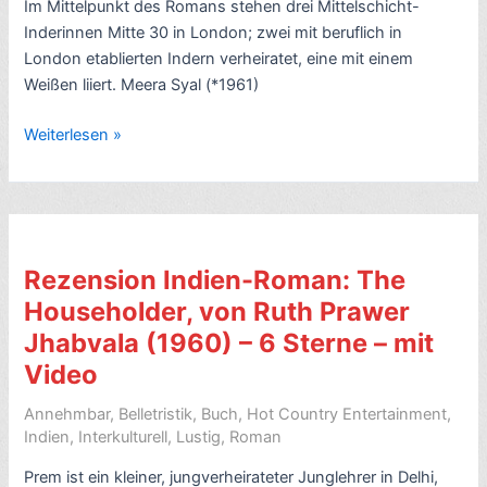
Im Mittelpunkt des Romans stehen drei Mittelschicht-
Inderinnen Mitte 30 in London; zwei mit beruflich in
London etablierten Indern verheiratet, eine mit einem
Weißen liiert. Meera Syal (*1961)
Romankritik:
Weiterlesen »
Sari,
Jeans
und
Chilischoten,
von
Rezension Indien-Roman: The
Meera
Householder, von Ruth Prawer
Syal
Jhabvala (1960) – 6 Sterne – mit
(1999,
auch
Video
Hochzeit
Annehmbar
,
Belletristik
,
Buch
,
Hot Country Entertainment
,
auf
Indien
,
Interkulturell
,
Lustig
,
Roman
Indisch,
engl.
Prem ist ein kleiner, jungverheirateter Junglehrer in Delhi,