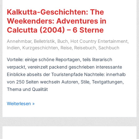
Point
Someone,
Kalkutta-Geschichten: The
von
Weekenders: Adventures in
Chetan
Calcutta (2004) – 6 Sterne
Bhagat
(2004)
Annehmbar
,
Belletristik
,
Buch
,
Hot Country Entertainment
,
–
Indien
,
Kurzgeschichten
,
Reise
,
Reisebuch
,
Sachbuch
6
Vorteile: einige schöne Reportagen, teils literarisch
Sterne
verpackt, vereinzelt packend geschrieben interessante
Einblicke abseits der Touristenpfade Nachteile: innerhalb
von 250 Seiten wechseln Autoren, Stile, Textgattungen,
Thema und Qualität
Kalkutta-
Weiterlesen »
Geschichten:
The
Weekenders:
Adventures