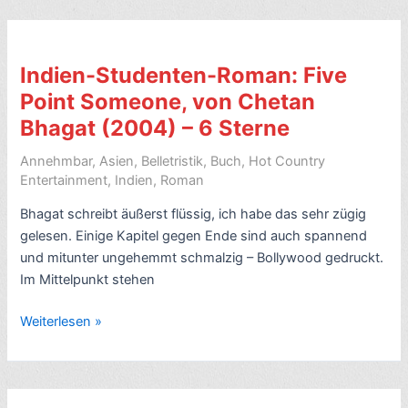
mit
Inspektor
Presse-
Ghote
Links
geht
Indien-Studenten-Roman: Five
nach
Point Someone, von Chetan
Bollywood
Bhagat (2004) – 6 Sterne
–
Filmi,
Annehmbar
,
Asien
,
Belletristik
,
Buch
,
Hot Country
Filmi
Entertainment
,
Indien
,
Roman
Inspector
Bhagat schreibt äußerst flüssig, ich habe das sehr zügig
Ghote,
gelesen. Einige Kapitel gegen Ende sind auch spannend
von
und mitunter ungehemmt schmalzig – Bollywood gedruckt.
H.R.F.
Im Mittelpunkt stehen
Keating
(1976)
Indien-
Weiterlesen »
–
Studenten-
4/10
Roman:
Five