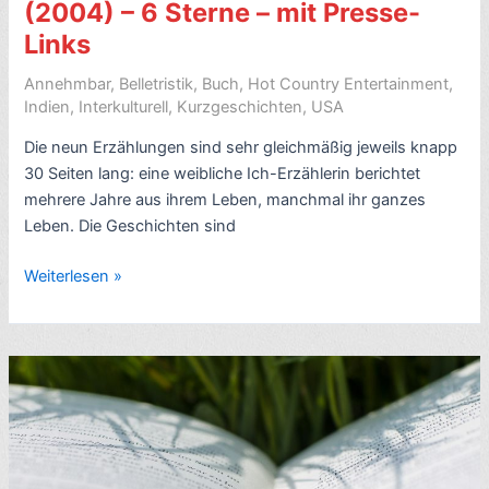
(2004) – 6 Sterne – mit Presse-
Video
Links
Annehmbar
,
Belletristik
,
Buch
,
Hot Country Entertainment
,
Indien
,
Interkulturell
,
Kurzgeschichten
,
USA
Die neun Erzählungen sind sehr gleichmäßig jeweils knapp
30 Seiten lang: eine weibliche Ich-Erzählerin berichtet
mehrere Jahre aus ihrem Leben, manchmal ihr ganzes
Leben. Die Geschichten sind
Rezension
Weiterlesen »
Erzählungen:
My
Nine
Lives,
von
Ruth
Prawer
Jhabvala