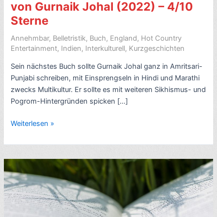
von Gurnaik Johal (2022) – 4/10
Sterne
Annehmbar
,
Belletristik
,
Buch
,
England
,
Hot Country
Entertainment
,
Indien
,
Interkulturell
,
Kurzgeschichten
Sein nächstes Buch sollte Gurnaik Johal ganz in Amritsari-
Punjabi schreiben, mit Einsprengseln in Hindi und Marathi
zwecks Multikultur. Er sollte es mit weiteren Sikhismus- und
Pogrom-Hintergründen spicken […]
Kritik
Weiterlesen »
Kurzgeschichten:
We
Move,
von
Gurnaik
Johal
(2022)
–