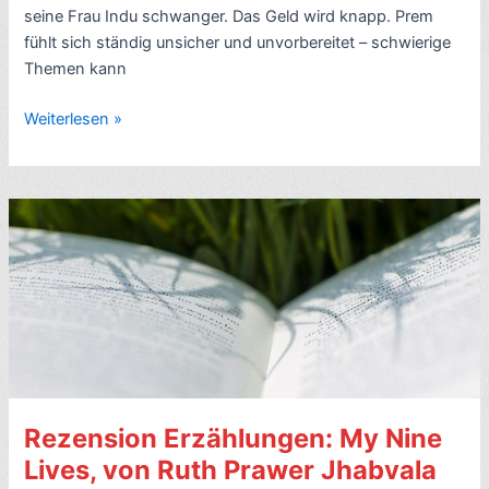
Life
seine Frau Indu schwanger. Das Geld wird knapp. Prem
Isn’t
fühlt sich ständig unsicher und unvorbereitet – schwierige
All
Themen kann
Ha
Ha
Rezension
Weiterlesen »
Hee
Indien-
Hee)
Roman:
–
The
6
Householder,
Sterne
von
–
Ruth
mit
Prawer
2
Jhabvala
Videos
(1960)
–
6
Rezension Erzählungen: My Nine
Sterne
–
Lives, von Ruth Prawer Jhabvala
mit