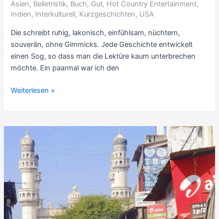
Asien
,
Belletristik
,
Buch
,
Gut
,
Hot Country Entertainment
,
Sterne
Indien
,
Interkulturell
,
Kurzgeschichten
,
USA
Die schreibt ruhig, lakonisch, einfühlsam, nüchtern,
souverän, ohne Gimmicks. Jede Geschichte entwickelt
einen Sog, so dass man die Lektüre kaum unterbrechen
möchte. Ein paarmal war ich den
Rezension
Weiterlesen »
US-
indische
Kurzgeschichten:
Interpreter
of
Maladies,
von
Jhumpa
Lahiri
(1999,
dt.