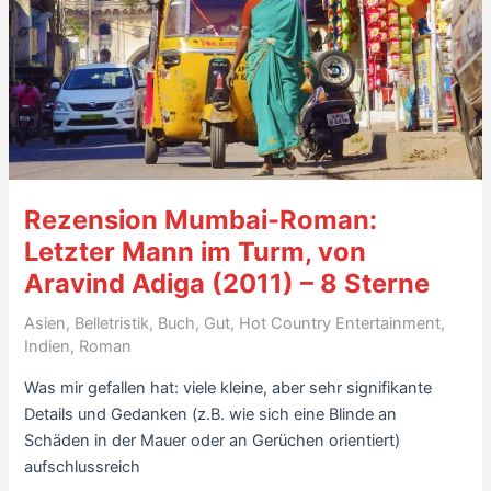
–
8
Sterne
Rezension Mumbai-Roman:
Letzter Mann im Turm, von
Aravind Adiga (2011) – 8 Sterne
Asien
,
Belletristik
,
Buch
,
Gut
,
Hot Country Entertainment
,
Indien
,
Roman
Was mir gefallen hat: viele kleine, aber sehr signifikante
Details und Gedanken (z.B. wie sich eine Blinde an
Schäden in der Mauer oder an Gerüchen orientiert)
aufschlussreich