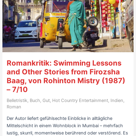
Romankritik: Swimming Lessons
and Other Stories from Firozsha
Baag, von Rohinton Mistry (1987)
– 7/10
Belletristik
,
Buch
,
Gut
,
Hot Country Entertainment
,
Indien
,
Roman
Der Autor liefert gefühlsechte Einblicke in alltägliche
Mittelschicht in einem Wohnblock in Mumbai – mehrfach
lustig, skurril, momentweise berührend oder verstörend. Es