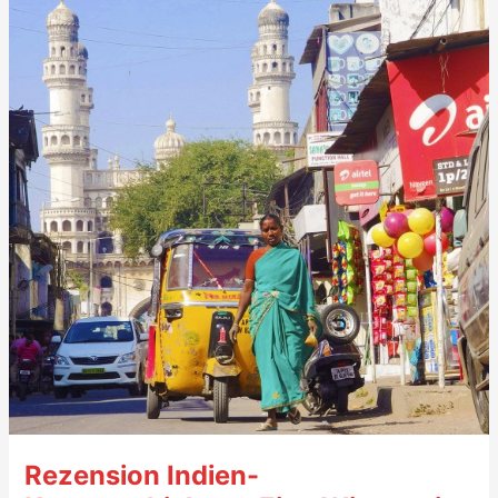
Or
to
Whom
She
Will,
von
Ruth
Prawer
Jhabvala
(1955,
dt.
Die
Liebesheirat
bzw.
Amrita
und
Hari)
–
Rezension Indien-
7