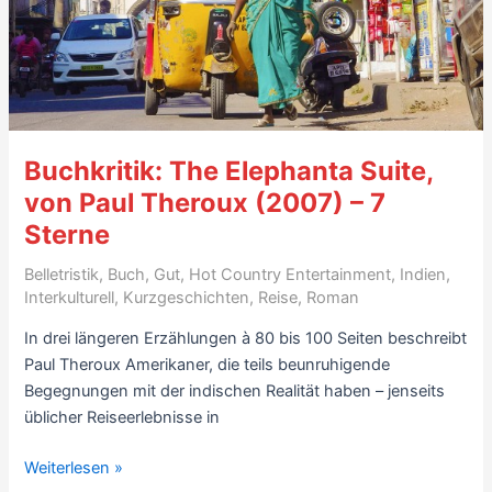
Buchkritik: The Elephanta Suite,
von Paul Theroux (2007) – 7
Sterne
Belletristik
,
Buch
,
Gut
,
Hot Country Entertainment
,
Indien
,
Interkulturell
,
Kurzgeschichten
,
Reise
,
Roman
In drei längeren Erzählungen à 80 bis 100 Seiten beschreibt
Paul Theroux Amerikaner, die teils beunruhigende
Begegnungen mit der indischen Realität haben – jenseits
üblicher Reiseerlebnisse in
Buchkritik:
Weiterlesen »