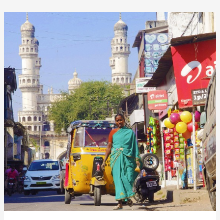
Ghachar
Ghochar,
von
Vivek
Shanbhag
(2013)
–
7/10
Sterne