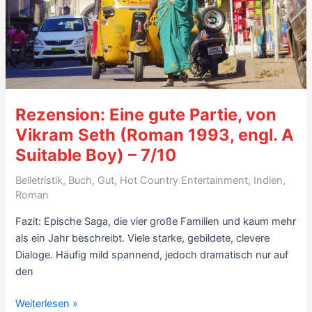
Video
&
Presse-
Links
Rezension: Eine gute Partie, von
Vikram Seth (Roman 1993, engl. A
Suitable Boy) – 7/10
Belletristik
,
Buch
,
Gut
,
Hot Country Entertainment
,
Indien
,
Roman
Fazit: Epische Saga, die vier große Familien und kaum mehr
als ein Jahr beschreibt. Viele starke, gebildete, clevere
Dialoge. Häufig mild spannend, jedoch dramatisch nur auf
den
Rezension:
Weiterlesen »