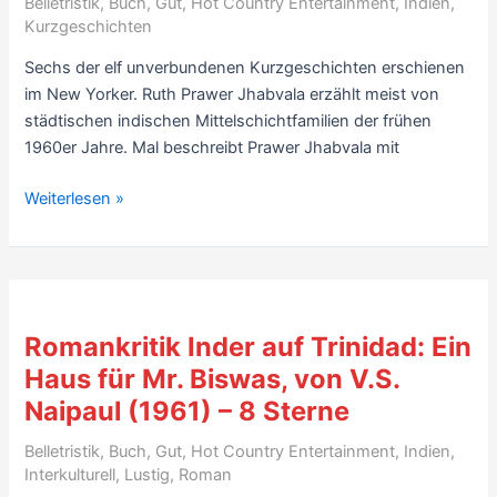
Belletristik
,
Buch
,
Gut
,
Hot Country Entertainment
,
Indien
,
Kurzgeschichten
Sechs der elf unverbundenen Kurzgeschichten erschienen
im New Yorker. Ruth Prawer Jhabvala erzählt meist von
städtischen indischen Mittelschichtfamilien der frühen
1960er Jahre. Mal beschreibt Prawer Jhabvala mit
Rezension
Weiterlesen »
Kurzgeschichten:
Like
Birds,
Like
Fishes,
Romankritik Inder auf Trinidad: Ein
von
Haus für Mr. Biswas, von V.S.
Ruth
Naipaul (1961) – 8 Sterne
Prawer
Jhabvala
Belletristik
,
Buch
,
Gut
,
Hot Country Entertainment
,
Indien
,
(1963)
Interkulturell
,
Lustig
,
Roman
–