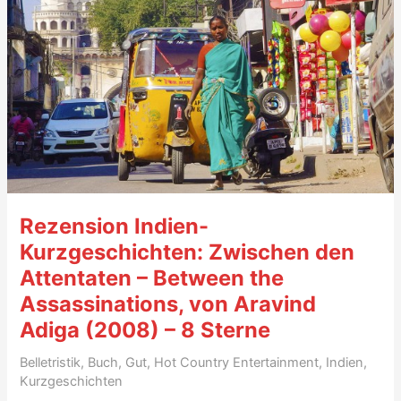
Titel
Melancholie
der
Ankunft)
–
8
Sterne
Rezension Indien-
Kurzgeschichten: Zwischen den
Attentaten – Between the
Assassinations, von Aravind
Adiga (2008) – 8 Sterne
Belletristik
,
Buch
,
Gut
,
Hot Country Entertainment
,
Indien
,
Kurzgeschichten