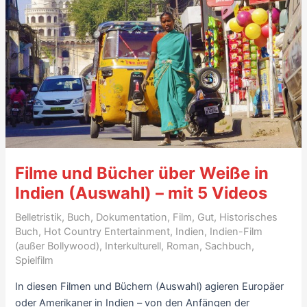
Marriage)
–
7
Sterne
Filme und Bücher über Weiße in
Indien (Auswahl) – mit 5 Videos
Belletristik
,
Buch
,
Dokumentation
,
Film
,
Gut
,
Historisches
Buch
,
Hot Country Entertainment
,
Indien
,
Indien-Film
(außer Bollywood)
,
Interkulturell
,
Roman
,
Sachbuch
,
Spielfilm
In diesen Filmen und Büchern (Auswahl) agieren Europäer
oder Amerikaner in Indien – von den Anfängen der