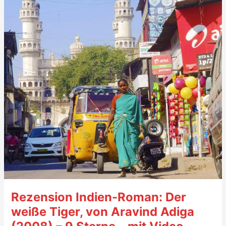
von
Jhumpa
Lahiri
(2008,
engl.
Unaccustomed
Earth)
–
9
Sterne
Rezension Indien-Roman: Der
weiße Tiger, von Aravind Adiga