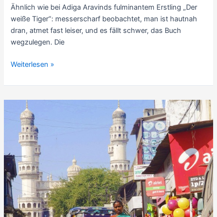
Ähnlich wie bei Adiga Aravinds fulminantem Erstling „Der
weiße Tiger“: messerscharf beobachtet, man ist hautnah
dran, atmet fast leiser, und es fällt schwer, das Buch
wegzulegen. Die
Rezension
Weiterlesen »
Indien-
Kurzgeschichten:
Zwischen
den
Attentaten
–
Between
the
Assassinations,
von
Aravind
Adiga
(2008)