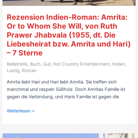
Rezension Indien-Roman: Amrita:
Or to Whom She Will, von Ruth
Prawer Jhabvala (1955, dt. Die
Liebesheirat bzw. Amrita und Hari)
– 7 Sterne
Belletristik
,
Buch
,
Gut
,
Hot Country Entertainment
,
Indien
,
Lustig
,
Roman
Amrita liebt Hari und Hari liebt Amrita. Sie treffen sich
manchmal und raspeln Süßholz. Doch Amritas Familie ist
gegen die Verbindung, und Haris Familie ist gegen die
Rezension
Weiterlesen »
Indien-
Roman:
Amrita: