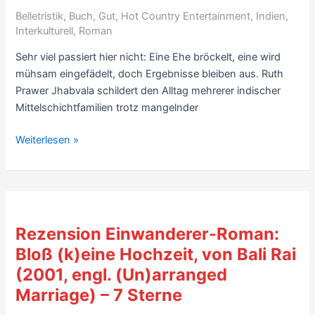
Belletristik
,
Buch
,
Gut
,
Hot Country Entertainment
,
Indien
,
Interkulturell
,
Roman
Sehr viel passiert hier nicht: Eine Ehe bröckelt, eine wird
mühsam eingefädelt, doch Ergebnisse bleiben aus. Ruth
Prawer Jhabvala schildert den Alltag mehrerer indischer
Mittelschichtfamilien trotz mangelnder
Rezension
Weiterlesen »
Indien-
Roman:
Esmond
in
India,
Rezension Einwanderer-Roman:
von
Bloß (k)eine Hochzeit, von Bali Rai
Ruth
(2001, engl. (Un)arranged
Prawer
Jhabvala
Marriage) – 7 Sterne
(1957)