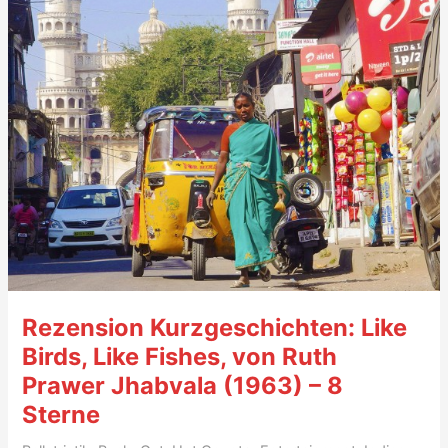
–
8/10
Rezension Kurzgeschichten: Like
Birds, Like Fishes, von Ruth
Prawer Jhabvala (1963) – 8
Sterne