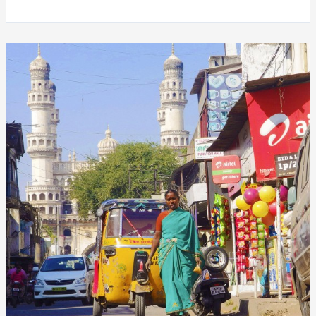
Eine
gute
Partie,
von
Vikram
Seth
(Roman
1993,
engl.
A
Suitable
Boy)
–
7/10