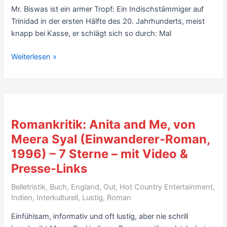
Mr. Biswas ist ein armer Tropf: Ein Indischstämmiger auf
8
Trinidad in der ersten Hälfte des 20. Jahrhunderts, meist
Sterne
knapp bei Kasse, er schlägt sich so durch: Mal
Romankritik
Weiterlesen »
Inder
auf
Trinidad:
Ein
Haus
Romankritik: Anita and Me, von
für
Meera Syal (Einwanderer-Roman,
Mr.
1996) – 7 Sterne – mit Video &
Biswas,
von
Presse-Links
V.S.
Belletristik
,
Buch
,
England
,
Gut
,
Hot Country Entertainment
,
Naipaul
Indien
,
Interkulturell
,
Lustig
,
Roman
(1961)
–
Einfühlsam, informativ und oft lustig, aber nie schrill
8