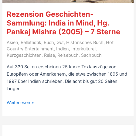
Rezension Geschichten-
Sammlung: India in Mind, Hg.
Pankaj Mishra (2005) – 7 Sterne
Asien
,
Belletristik
,
Buch
,
Gut
,
Historisches Buch
,
Hot
Country Entertainment
,
Indien
,
Interkulturell
,
Kurzgeschichten
,
Reise
,
Reisebuch
,
Sachbuch
Auf 330 Seiten erscheinen 25 kurze Textauszüge von
Europäern oder Amerikanern, die etwa zwischen 1895 und
1997 über Indien schrieben. Die acht bis gut 20 Seiten
langen
Rezension
Weiterlesen »
Geschichten-
Sammlung:
India
in