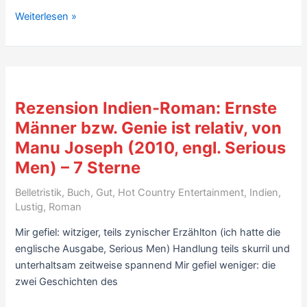
Rezension
Weiterlesen »
Mumbai-
Roman:
Letzter
Mann
im
Rezension Indien-Roman: Ernste
Turm,
Männer bzw. Genie ist relativ, von
von
Manu Joseph (2010, engl. Serious
Aravind
Adiga
Men) – 7 Sterne
(2011)
Belletristik
,
Buch
,
Gut
,
Hot Country Entertainment
,
Indien
,
–
Lustig
,
Roman
8
Sterne
Mir gefiel: witziger, teils zynischer Erzählton (ich hatte die
englische Ausgabe, Serious Men) Handlung teils skurril und
unterhaltsam zeitweise spannend Mir gefiel weniger: die
zwei Geschichten des