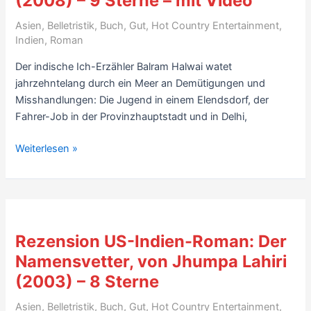
(2008) – 9 Sterne – mit Video
Asien
,
Belletristik
,
Buch
,
Gut
,
Hot Country Entertainment
,
Indien
,
Roman
Der indische Ich-Erzähler Balram Halwai watet
jahrzehntelang durch ein Meer an Demütigungen und
Misshandlungen: Die Jugend in einem Elendsdorf, der
Fahrer-Job in der Provinzhauptstadt und in Delhi,
Rezension
Weiterlesen »
Indien-
Roman:
Der
weiße
Tiger,
Rezension US-Indien-Roman: Der
von
Namensvetter, von Jhumpa Lahiri
Aravind
(2003) – 8 Sterne
Adiga
(2008)
Asien
,
Belletristik
,
Buch
,
Gut
,
Hot Country Entertainment
,