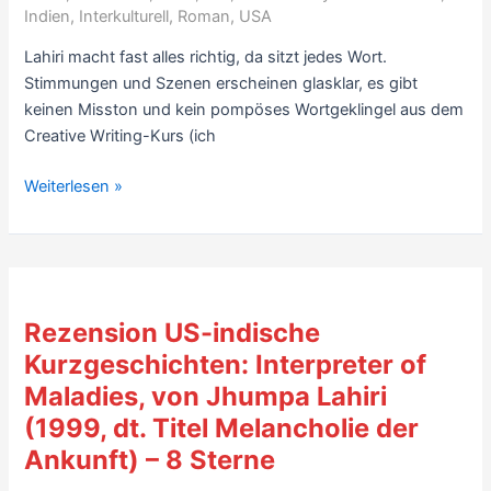
–
Indien
,
Interkulturell
,
Roman
,
USA
9
Lahiri macht fast alles richtig, da sitzt jedes Wort.
Sterne
Stimmungen und Szenen erscheinen glasklar, es gibt
–
keinen Misston und kein pompöses Wortgeklingel aus dem
mit
Creative Writing-Kurs (ich
Video
Rezension
Weiterlesen »
US-
Indien-
Roman:
Der
Namensvetter,
Rezension US-indische
von
Kurzgeschichten: Interpreter of
Jhumpa
Maladies, von Jhumpa Lahiri
Lahiri
(2003)
(1999, dt. Titel Melancholie der
–
Ankunft) – 8 Sterne
8