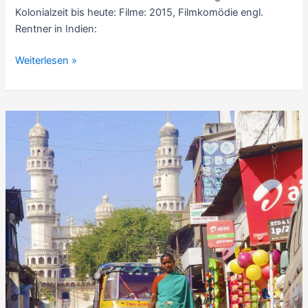
Kolonialzeit bis heute: Filme: 2015, Filmkomödie engl.
Rentner in Indien:
Filme
Weiterlesen »
und
Bücher
über
Weiße
in
Indien
(Auswahl)
–
mit
5
Videos