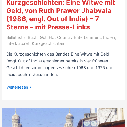
Kurzgeschichten: Eine Witwe mit
Sterne
Geld, von Ruth Prawer Jhabvala
(1986, engl. Out of India) – 7
Sterne – mit Presse-Links
Belletristik
,
Buch
,
Gut
,
Hot Country Entertainment
,
Indien
,
Interkulturell
,
Kurzgeschichten
Die Kurzgeschichten des Bandes Eine Witwe mit Geld
(engl. Out of India) erschienen bereits in vier früheren
Geschichtensammlungen zwischen 1963 und 1976 und
meist auch in Zeitschriften.
Rezension
Weiterlesen »
Indien-
Kurzgeschichten:
Eine
Witwe
mit