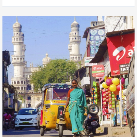
The
Elephanta
Suite,
von
Paul
Theroux
(2007)
–
7
Sterne