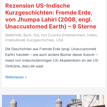
Mind,
Rezension US-Indische
Hg.
Kurzgeschichten: Fremde Erde,
Pankaj
von Jhumpa Lahiri (2008, engl.
Mishra
(2005)
Unaccustomed Earth) – 9 Sterne
–
Belletristik
,
Buch
,
Gut
,
Hot Country Entertainment
,
Indien
,
7
Interkulturell
,
Kurzgeschichten
,
USA
Sterne
Die Geschichten aus Fremde Erde (engl. Unaccustomed
Earth) handeln – wie auch andere Bücher dieser Autorin –
meist von indischstämmigen US-Akademikern an der US-
Ostküste, dazu ein paar
Rezension
Weiterlesen »
US-
Indische
Kurzgeschichten:
Fremde
Erde,