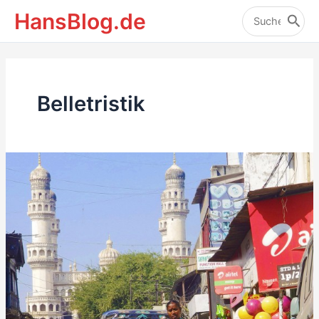
Zum
HansBlog.de
Inhalt
Search
for:
springen
Belletristik