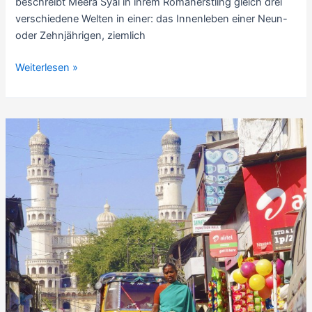
beschreibt Meera Syal in ihrem Romanerstling gleich drei
Sterne
verschiedene Welten in einer: das Innenleben einer Neun-
oder Zehnjährigen, ziemlich
Romankritik:
Weiterlesen »
Anita
and
Me,
von
Meera
Syal
(Einwanderer-
Roman,
1996)
–
7
Sterne
–
mit