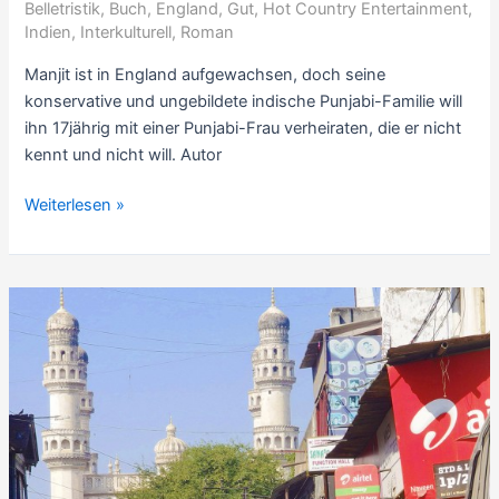
Belletristik
,
Buch
,
England
,
Gut
,
Hot Country Entertainment
,
–
Indien
,
Interkulturell
,
Roman
7
Sterne
Manjit ist in England aufgewachsen, doch seine
konservative und ungebildete indische Punjabi-Familie will
ihn 17jährig mit einer Punjabi-Frau verheiraten, die er nicht
kennt und nicht will. Autor
Rezension
Weiterlesen »
Einwanderer-
Roman:
Bloß
(k)eine
Hochzeit,
von
Bali
Rai
(2001,
engl.
(Un)arranged