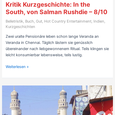
Kritik Kurzgeschichte: In the
South, von Salman Rushdie – 8/10
Belletristik
,
Buch
,
Gut
,
Hot Country Entertainment
,
Indien
,
Kurzgeschichten
Zwei uralte Pensionäre leben schon lange Veranda an
Veranda in Chennai. Täglich lästern sie genüsslich
übereinander nach liebgewonnenem Ritual. Teils klingen sie
leicht konsumierbar lebensweise, teils lustig.
Kritik
Weiterlesen »
Kurzgeschichte:
In
the
South,
von
Salman
Rushdie