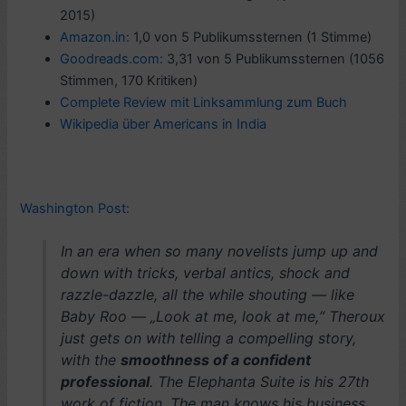
2015)
Amazon.in:
1,0 von 5 Publikumssternen (1 Stimme)
Goodreads.com:
3,31 von 5 Publikumssternen (1056
Stimmen, 170 Kritiken)
Complete Review mit Linksammlung zum Buch
Wikipedia über Americans in India
Washington Post:
In an era when so many novelists jump up and
down with tricks, verbal antics, shock and
razzle-dazzle, all the while shouting — like
Baby Roo — „Look at me, look at me,“ Theroux
just gets on with telling a compelling story,
with the
smoothness of a confident
professional
. The Elephanta Suite is his 27th
work of fiction. The man knows his business…