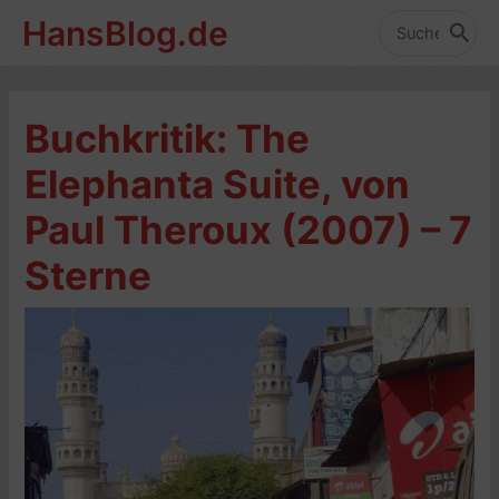
Zum
HansBlog.de
Inhalt
Search
for:
springen
Buchkritik: The
Elephanta Suite, von
Paul Theroux (2007) – 7
Sterne