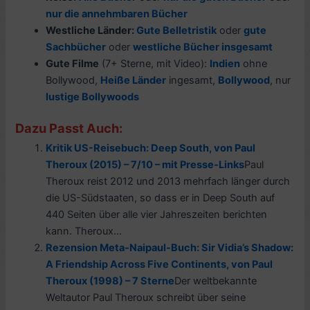
nur die annehmbaren Bücher
Westliche Länder:
Gute Belletristik
oder
gute
Sachbücher
oder
westliche Bücher insgesamt
Gute Filme
(7+ Sterne, mit Video):
Indien
ohne
Bollywood,
H
eiße Länder
ingesamt,
Bollywood
, nur
lustige Bollywoods
Dazu Passt Auch:
Kritik US-Reisebuch: Deep South, von Paul
Theroux (2015) – 7/10 – mit Presse-Links
Paul
Theroux reist 2012 und 2013 mehrfach länger durch
die US-Südstaaten, so dass er in Deep South auf
440 Seiten über alle vier Jahreszeiten berichten
kann. Theroux...
Rezension Meta-Naipaul-Buch: Sir Vidia’s Shadow:
A Friendship Across Five Continents, von Paul
Theroux (1998) – 7 Sterne
Der weltbekannte
Weltautor Paul Theroux schreibt über seine