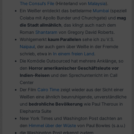
The Consul’s File
(Hinterland von
Malaysia
).
Ein Weißer entdeckt das bettelarme
Mumbai
(speziell
Colaba mit Apollo Bunder und Churchgate) und
mag
die Stadt allmählich
, das klingt auch nach dem
Roman
Shantaram
von Gregory David Roberts.
Wohlgemerkt
kaum Parallelen
sehe ich zu V.S.
Naipaul
, der auch gern über Weiße in der Fremde
schrieb, etwa in
In einem freien Land
.
Die Komödie Outsourced hat mehrere Anklänge, so
den
Horror amerikanischer Geschäftsleute vor
Indien-Reisen
und den Sprechunterricht im Call
Center
Der Film
Cairo Time
zeigt wieder aus der Sicht einer
Weißen eine ähnlich beunruhigende, unverständliche
und
bedrohliche Bevölkerung
wie Paul Theroux in
Elephanta Suite
New York Times und Washington Post dachten an
den
Himmel über der Wüste
von Paul Bowles (s.a.u.)
die Washington Post erkennt zudem