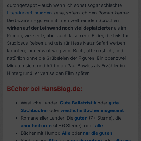
durchgezappt – auch wenn ich sonst sogar schlechte
Literaturverfilmungen
sehe, sofern ich den Roman kenne:
Die bizarren Figuren mit ihren weltfremden Sprüchen
wirken auf der Leinwand noch viel deplatzierter
als im
Roman; viele edle, aber auch klischierte Bilder, die teils für
Studiosus Reisen und teils für Hess Natur Safari werben
könnten; immer weit weg vom Buch, oft künstlich, und
natürlich ohne die Grübeleien der Figuren. Ein oder zwei
Minuten sieht und hört man Paul Bowles als Erzähler im
Hintergrund; er verriss den Film später.
Bücher bei HansBlog.de:
Westliche Länder:
Gute Belletristik
oder
gute
Sachbücher
oder
westliche Bücher insgesamt
Romane aller Länder: Die
guten
(7+ Sterne), die
annehmbaren
(4 – 6 Sterne), oder
alle
Bücher mit Humor:
Alle
oder
nur die guten
Sachbücher:
Alle
(oder
nur die guten
)
oder
alle aus