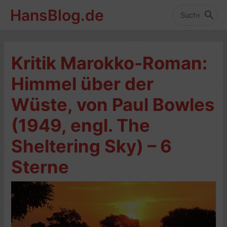
Zum
HansBlog.de
Inhalt
Search
for:
springen
Kritik Marokko-Roman:
Himmel über der
Wüste, von Paul Bowles
(1949, engl. The
Sheltering Sky) – 6
Sterne