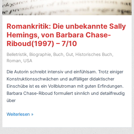
Romankritik: Die unbekannte Sally
Hemings, von Barbara Chase-
Riboud(1997) – 7/10
Belletristik
,
Biographie
,
Buch
,
Gut
,
Historisches Buch
,
Roman
,
USA
Die Autorin schreibt intensiv und einfühlsam. Trotz einiger
Konstruktionsschwächen und auffälliger didaktischer
Einschübe ist es ein Vollblutroman mit guten Erfindungen.
Barbara Chase-Riboud formuliert sinnlich und detailfreudig
über
Romankritik:
Weiterlesen »
Die
unbekannte