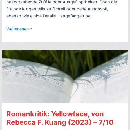
haarsträubende Zufälle oder Ausgeflipptheiten. Doch die
Dialoge klingen teils zu filmreif oder bedeutungsvoll,
ebenso wie einige Details – angefangen bei
Romankritik:
Weiterlesen »
Redhead
by
the
Side
of
the
Road,
von
Anne
Tyler
(2020)
Romankritik: Yellowface, von
–
7/10
Rebecca F. Kuang (2023) – 7/10