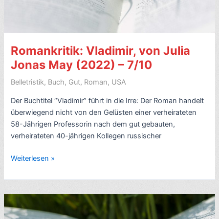
Jenkins
(1954)
–
7/10
Romankritik: Vladimir, von Julia
Jonas May (2022) – 7/10
Belletristik
,
Buch
,
Gut
,
Roman
,
USA
Der Buchtitel “Vladimir” führt in die Irre: Der Roman handelt
überwiegend nicht von den Gelüsten einer verheirateten
58-Jährigen Professorin nach dem gut gebauten,
verheirateten 40-jährigen Kollegen russischer
Romankritik:
Weiterlesen »
Vladimir,
von
Julia
Jonas
May