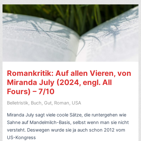
von
Max
von
der
Grün
(1977)
–
7/10
Romankritik: Auf allen Vieren, von
Miranda July (2024, engl. All
Fours) – 7/10
Belletristik
,
Buch
,
Gut
,
Roman
,
USA
Miranda July sagt viele coole Sätze, die runtergehen wie
Sahne auf Mandelmilch-Basis, selbst wenn man sie nicht
versteht. Deswegen wurde sie ja auch schon 2012 vom
US-Kongress