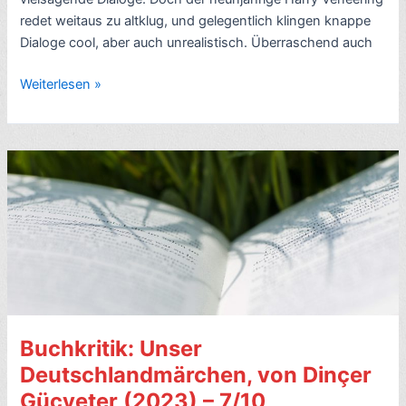
–
redet weitaus zu altklug, und gelegentlich klingen knappe
7/10
Dialoge cool, aber auch unrealistisch. Überraschend auch
Romankritik:
Weiterlesen »
Eine
treue
Frau,
von
Jane
Gardam
(2009,
Old
Filth
2
von
Buchkritik: Unser
3,
engl.
Deutschlandmärchen, von Dinçer
The
Güçyeter (2023) – 7/10