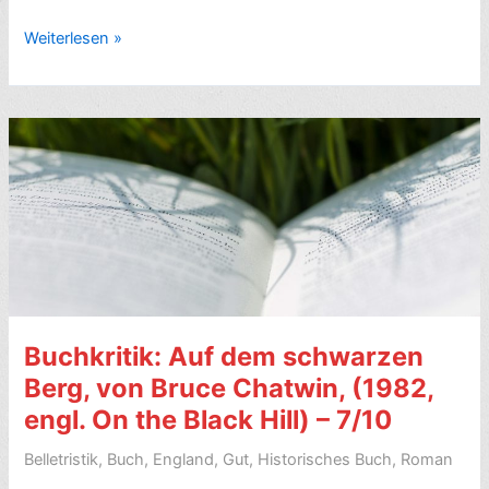
Romankritik:
Weiterlesen »
Auf
allen
Vieren,
von
Miranda
July
(2024,
engl.
All
Fours)
–
Buchkritik: Auf dem schwarzen
7/10
Berg, von Bruce Chatwin, (1982,
engl. On the Black Hill) – 7/10
Belletristik
,
Buch
,
England
,
Gut
,
Historisches Buch
,
Roman