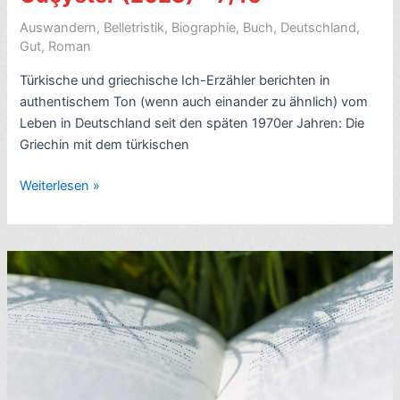
Man
with
Auswandern
,
Belletristik
,
Biographie
,
Buch
,
Deutschland
,
the
Gut
,
Roman
Wooden
Türkische und griechische Ich-Erzähler berichten in
Hat)
authentischem Ton (wenn auch einander zu ähnlich) vom
–
Leben in Deutschland seit den späten 1970er Jahren: Die
7/10
Griechin mit dem türkischen
Buchkritik:
Weiterlesen »
Unser
Deutschlandmärchen,
von
Dinçer
Güçyeter
(2023)
–
7/10