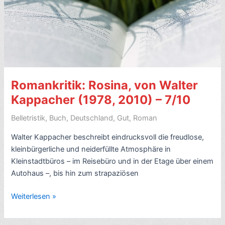
frz.
La
Chatte)
–
7/10
Romankritik: Rosina, von Walter
Kappacher (1978, 2010) – 7/10
Belletristik
,
Buch
,
Deutschland
,
Gut
,
Roman
Walter Kappacher beschreibt eindrucksvoll die freudlose,
kleinbürgerliche und neiderfüllte Atmosphäre in
Kleinstadtbüros – im Reisebüro und in der Etage über einem
Autohaus –, bis hin zum strapaziösen
Romankritik:
Weiterlesen »
Rosina,
von