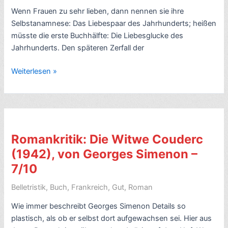
Wenn Frauen zu sehr lieben, dann nennen sie ihre
Selbstanamnese: Das Liebespaar des Jahrhunderts; heißen
müsste die erste Buchhälfte: Die Liebesglucke des
Jahrhunderts. Den späteren Zerfall der
Romankritik:
Weiterlesen »
Das
Liebespaar
des
Jahrhunderts,
von
Romankritik: Die Witwe Couderc
Julia
(1942), von Georges Simenon –
Schoch
7/10
(2023)
–
Belletristik
,
Buch
,
Frankreich
,
Gut
,
Roman
7/10
Wie immer beschreibt Georges Simenon Details so
plastisch, als ob er selbst dort aufgewachsen sei. Hier aus