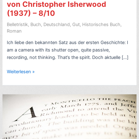
von Christopher Isherwood
(1937) – 8/10
Belletristik
,
Buch
,
Deutschland
,
Gut
,
Historisches Buch
,
Roman
Ich liebe den bekannten Satz aus der ersten Geschichte: I
am a camera with its shutter open, quite passive,
recording, not thinking. That’s the spirit. Doch aktuelle […]
Romankritik:
Weiterlesen »
Goodbye
to
Berlin,
von
Christopher
Isherwood
(1937)
–
8/10