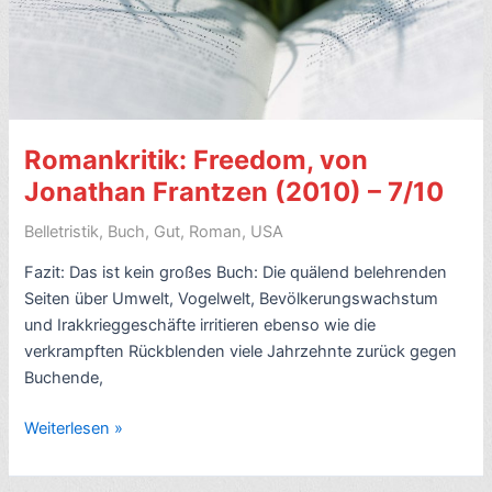
engl.
The
Guest)
–
7/10
Romankritik: Freedom, von
Jonathan Frantzen (2010) – 7/10
Belletristik
,
Buch
,
Gut
,
Roman
,
USA
Fazit: Das ist kein großes Buch: Die quälend belehrenden
Seiten über Umwelt, Vogelwelt, Bevölkerungswachstum
und Irakkrieggeschäfte irritieren ebenso wie die
verkrampften Rückblenden viele Jahrzehnte zurück gegen
Buchende,
Romankritik:
Weiterlesen »
Freedom,
von