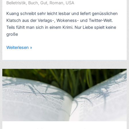
Belletristik
,
Buch
,
Gut
,
Roman
,
USA
Kuang schreibt sehr leicht lesbar und liefert genüsslichen
Klatsch aus der Verlags-, Wokeness- und Twitter-Welt.
Teils fühlt man sich in einem Krimi. Nur Liebe spielt keine
große
Romankritik:
Weiterlesen »
Yellowface,
von
Rebecca
F.
Kuang
(2023)
–
7/10