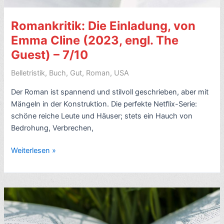
Romankritik: Die Einladung, von
Emma Cline (2023, engl. The
Guest) – 7/10
Belletristik
,
Buch
,
Gut
,
Roman
,
USA
Der Roman ist spannend und stilvoll geschrieben, aber mit
Mängeln in der Konstruktion. Die perfekte Netflix-Serie:
schöne reiche Leute und Häuser; stets ein Hauch von
Bedrohung, Verbrechen,
Romankritik:
Weiterlesen »
Die
Einladung,
von
Emma
Cline
(2023,