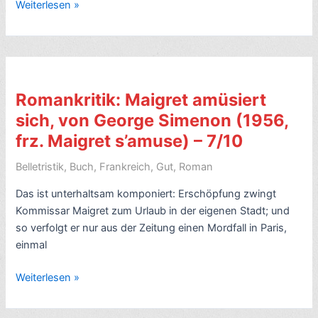
Romankritik:
Weiterlesen »
Brooklyn,
von
Colm
Tóibín
(2009,
Romankritik: Maigret amüsiert
Eilis
sich, von George Simenon (1956,
Lacey
frz. Maigret s’amuse) – 7/10
1)
–
Belletristik
,
Buch
,
Frankreich
,
Gut
,
Roman
8/10
Das ist unterhaltsam komponiert: Erschöpfung zwingt
Kommissar Maigret zum Urlaub in der eigenen Stadt; und
so verfolgt er nur aus der Zeitung einen Mordfall in Paris,
einmal
Romankritik:
Weiterlesen »
Maigret
amüsiert