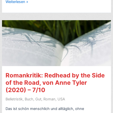
Romankritik:
Weiterlesen »
Im
Krieg
und
in
der
Liebe
(engl.
The
Amateur
Marriage),
von
Romankritik: Redhead by the Side
Anne
Tyler
of the Road, von Anne Tyler
(2004)
(2020) – 7/10
–
7/10
Belletristik
,
Buch
,
Gut
,
Roman
,
USA
Das ist schön menschlich und alltäglich, ohne