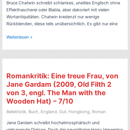
Bruce Chatwin schreibt schlankes, uneitles Englisch ohne
Effekthascherei oder Blabla, aber dekoriert mit vielen
Wortantiquitäten. Chatwin kredenzt nur wenige
Rückblenden, diese teils unübersichtlich. Es gibt nur eine
Buchkritik:
Weiterlesen »
Auf
dem
schwarzen
Berg,
von
Romankritik: Eine treue Frau, von
Bruce
Jane Gardam (2009, Old Filth 2
Chatwin,
von 3, engl. The Man with the
(1982,
engl.
Wooden Hat) – 7/10
On
Belletristik
,
Buch
,
England
,
Gut
,
Hongkong
,
Roman
the
Black
Jane Gardam schreibt hochatmosphärisch und
Hill)
vielsagende Dialoge. Doch der neunjährige Harry Veneering