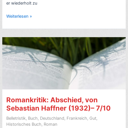
er wiederholt zu
Rezension
Weiterlesen »
Erzählungen:
Immergleiche
Wege,
von
Richard
Russo
(2017,
engl.
Trajectory)
–
7/10
Romankritik: Abschied, von
Sebastian Haffner (1932)– 7/10
Belletristik
,
Buch
,
Deutschland
,
Frankreich
,
Gut
,
Historisches Buch
,
Roman