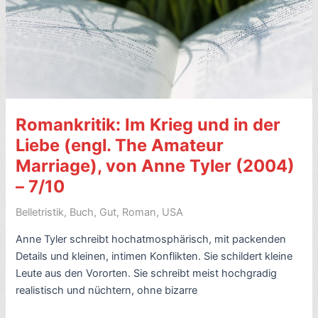
(engl.
Breathing
Lessons,
1988)
–
7/10
Romankritik: Im Krieg und in der
Liebe (engl. The Amateur
Marriage), von Anne Tyler (2004)
– 7/10
Belletristik
,
Buch
,
Gut
,
Roman
,
USA
Anne Tyler schreibt hochatmosphärisch, mit packenden
Details und kleinen, intimen Konflikten. Sie schildert kleine
Leute aus den Vororten. Sie schreibt meist hochgradig
realistisch und nüchtern, ohne bizarre