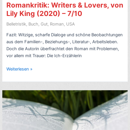
Romankritik: Writers & Lovers, von
Here)
–
Lily King (2020) – 7/10
8/10
Belletristik
,
Buch
,
Gut
,
Roman
,
USA
Fazit: Witzige, scharfe Dialoge und schöne Beobachtungen
aus dem Familien-, Beziehungs-, Literatur-, Arbeitsleben.
Doch die Autorin überfrachtet den Roman mit Problemen,
vor allem mit Trauer: Die Ich-Erzählerin
Romankritik:
Weiterlesen »
Writers
&
Lovers,
von
Lily
King
(2020)
–