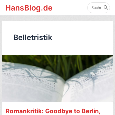
Zum
HansBlog.de
Inhalt
Search
for:
springen
Belletristik
Romankritik: Goodbye to Berlin,