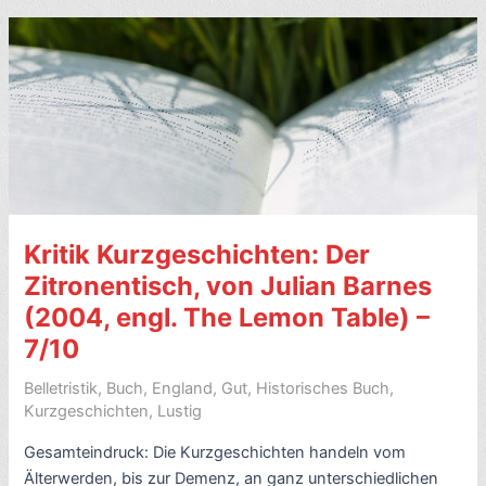
Walter
Kappacher
(1978,
2010)
–
7/10
Kritik Kurzgeschichten: Der
Zitronentisch, von Julian Barnes
(2004, engl. The Lemon Table) –
7/10
Belletristik
,
Buch
,
England
,
Gut
,
Historisches Buch
,
Kurzgeschichten
,
Lustig
Gesamteindruck: Die Kurzgeschichten handeln vom
Älterwerden, bis zur Demenz, an ganz unterschiedlichen