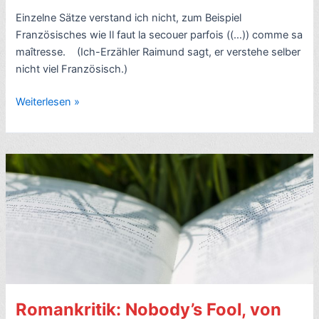
Einzelne Sätze verstand ich nicht, zum Beispiel
Französisches wie Il faut la secouer parfois ((…)) comme sa
maîtresse. (Ich-Erzähler Raimund sagt, er verstehe selber
nicht viel Französisch.)
Romankritik:
Weiterlesen »
Abschied,
von
Sebastian
Haffner
(1932)–
7/10
Romankritik: Nobody’s Fool, von