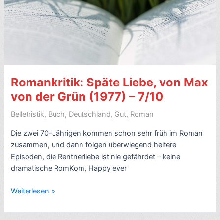
(2022)
–
7/10
Romankritik: Späte Liebe, von Max
von der Grün (1977) – 7/10
Belletristik
,
Buch
,
Deutschland
,
Gut
,
Roman
Die zwei 70-Jährigen kommen schon sehr früh im Roman
zusammen, und dann folgen überwiegend heitere
Episoden, die Rentnerliebe ist nie gefährdet – keine
dramatische RomKom, Happy ever
Romankritik:
Weiterlesen »
Späte
Liebe,