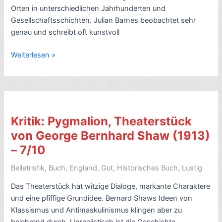
Orten in unterschiedlichen Jahrhunderten und
Gesellschaftsschichten. Julian Barnes beobachtet sehr
genau und schreibt oft kunstvoll
Kritik
Weiterlesen »
Kurzgeschichten:
Der
Zitronentisch,
von
Julian
Kritik: Pygmalion, Theaterstück
Barnes
von George Bernhard Shaw (1913)
(2004,
– 7/10
engl.
The
Belletristik
,
Buch
,
England
,
Gut
,
Historisches Buch
,
Lustig
Lemon
Table)
Das Theaterstück hat witzige Dialoge, markante Charaktere
–
und eine pfiffige Grundidee. Bernard Shaws Ideen von
7/10
Klassismus und Antimaskulinismus klingen aber zu