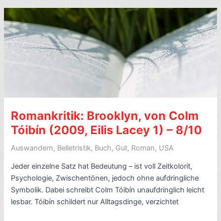
Jonathan
Frantzen
(2010)
–
7/10
Romankritik: Brooklyn, von Colm
Tóibín (2009, Eilis Lacey 1) – 8/10
Auswandern
,
Belletristik
,
Buch
,
Gut
,
Roman
,
USA
Jeder einzelne Satz hat Bedeutung – ist voll Zeitkolorit,
Psychologie, Zwischentönen, jedoch ohne aufdringliche
Symbolik. Dabei schreibt Colm Tóibín unaufdringlich leicht
lesbar. Tóibín schildert nur Alltagsdinge, verzichtet