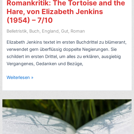
Romankritik: The Tortoise and the
Hare, von Elizabeth Jenkins
(1954) – 7/10
Belletristik
,
Buch
,
England
,
Gut
,
Roman
Elizabeth Jenkins textet im ersten Buchdrittel zu blümerant,
verwendet gern überflüssig doppelte Negierungen. Sie
schildert im ersten Drittel, um alles zu erklären, ausgiebig
Vergangenes, Gedanken und Bezüge,
Romankritik:
Weiterlesen »
The
Tortoise
and
the
Hare,
von
Elizabeth