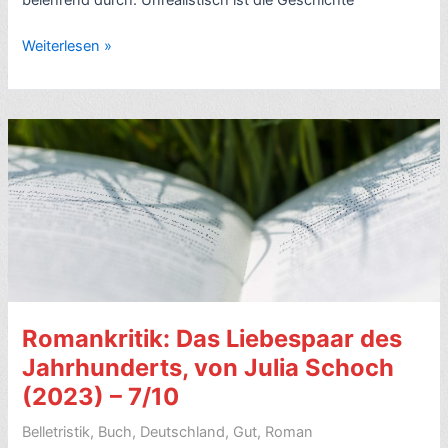
belehrend durch. Unrealistisch ist die Geschichte
Kritik:
Weiterlesen »
Pygmalion,
Theaterstück
von
George
Bernhard
Shaw
(1913)
–
7/10
Romankritik: Das Liebespaar des
Jahrhunderts, von Julia Schoch
(2023) – 7/10
Belletristik
,
Buch
,
Deutschland
,
Gut
,
Roman