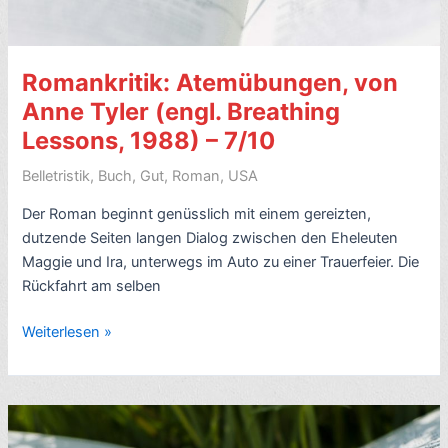
7/10
Romankritik: Atemübungen, von
Anne Tyler (engl. Breathing
Lessons, 1988) – 7/10
Belletristik
,
Buch
,
Gut
,
Roman
,
USA
Der Roman beginnt genüsslich mit einem gereizten,
dutzende Seiten langen Dialog zwischen den Eheleuten
Maggie und Ira, unterwegs im Auto zu einer Trauerfeier. Die
Rückfahrt am selben
Romankritik:
Weiterlesen »
Atemübungen,
von
Anne
Tyler