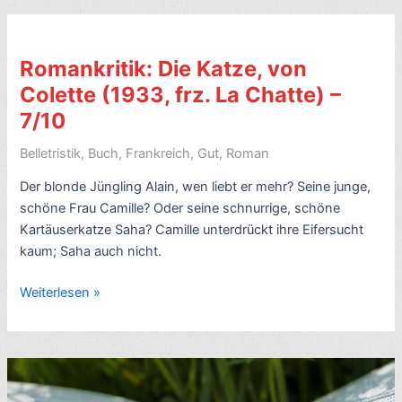
sich,
von
George
Romankritik: Die Katze, von
Simenon
Colette (1933, frz. La Chatte) –
(1956,
7/10
frz.
Maigret
Belletristik
,
Buch
,
Frankreich
,
Gut
,
Roman
s’amuse)
–
Der blonde Jüngling Alain, wen liebt er mehr? Seine junge,
7/10
schöne Frau Camille? Oder seine schnurrige, schöne
Kartäuserkatze Saha? Camille unterdrückt ihre Eifersucht
kaum; Saha auch nicht.
Romankritik:
Weiterlesen »
Die
Katze,
von
Colette
(1933,