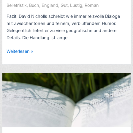
North
Belletristik
,
Buch
,
England
,
Gut
,
Lustig
,
Roman
Bath
1
Fazit: David Nicholls schreibt wie immer reizvolle Dialoge
von
mit Zwischentönen und feinem, verblüffendem Humor.
3)
Gelegentlich liefert er zu viele geografische und andere
–
Details. Die Handlung ist lange
8/10
Romankritik:
Weiterlesen »
Zwei
in
einem
Leben,
von
David
Nicholls
(2024,
engl.
You
Are