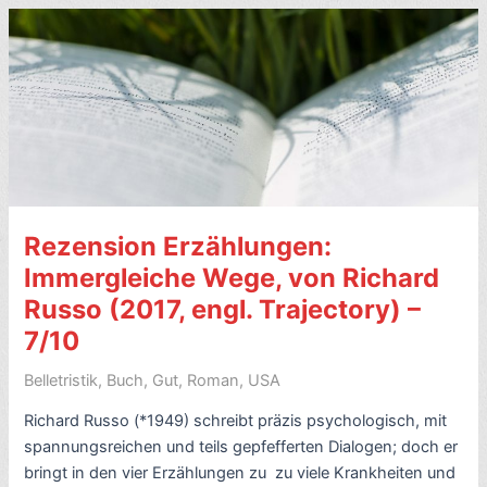
Sally
Hemings,
von
Barbara
Chase-
Riboud(1997)
–
7/10
Rezension Erzählungen:
Immergleiche Wege, von Richard
Russo (2017, engl. Trajectory) –
7/10
Belletristik
,
Buch
,
Gut
,
Roman
,
USA
Richard Russo (*1949) schreibt präzis psychologisch, mit
spannungsreichen und teils gepfefferten Dialogen; doch er
bringt in den vier Erzählungen zu zu viele Krankheiten und