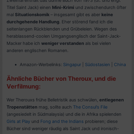
Zweimal enthält das dünne Buch von 1973 (dt. und engl.
Titel Saint Jack) einen
Mini-Krimi
und zwischendurch öfter
mal
Situationskomik
– insgesamt gibt es aber
keine
durchgehende Handlung
. Eher störend fand ich die
seitenlangen Rückblenden und Grübeleien. Wegen des
herablassend-coolen Umgangsenglisch der Saint-Jack-
Macker habe ich
weniger verstanden
als bei vielen
anderen englischen Romanen.
Amazon-Werbelinks:
Singapur
|
Südostasien
|
China
Ähnliche Bücher von Theroux, und die
Verfilmung:
Wer Therouxs frühe Belletristik aus schwülen,
entlegenen
Tropenstätten
mag, sollte auch
The Consul’s File
(angesiedelt in Südmalaysia) und die in Afrika spielenden
Girls at Play
und
Fong and the Indians
probieren; diese
Bücher sind weniger räudig als Saint Jack und ironisch-