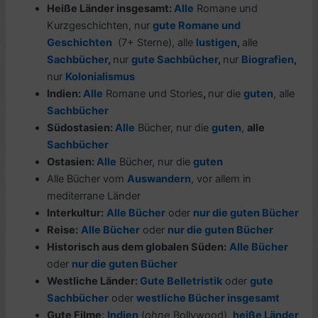
Heiße Länder insgesamt:
Alle
Romane und
Kurzgeschichten, nur
gute Romane und
Geschichten
(7+ Sterne), alle
lustigen
,
alle
Sachbücher
,
nur
gute Sachbücher
,
nur
Biografien
,
nur
Kolonialismus
Indien:
Alle
Romane und Stories
,
nur die
guten
, alle
Sachbücher
Südostasien:
Alle
Bücher, nur die
guten
,
alle
Sachbücher
Ostasien:
Alle
Bücher, nur die
guten
Alle Bücher vom
Auswandern
, vor allem in
mediterrane Länder
Interkultur:
Alle Bücher
oder
nur die guten Bücher
Reise:
Alle Bücher
oder
nur die guten Bücher
Historisch aus dem globalen Süden:
Alle Bücher
oder
nur die guten Bücher
Westliche Länder:
Gute Belletristik
oder
gute
Sachbücher
oder
westliche Bücher insgesamt
Gute Filme
:
Indien
(
ohne
Bollywood),
h
eiße Länder