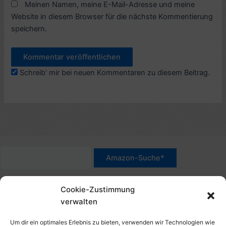
Meinen Namen, meine E-Mail-Adresse und meine
Website in diesem Browser für die nächste Kommentierung
speichern.
Schreib' mir bei neuen Kommentaren zu diesem Beitrag.
*Werbehinweis für Links mit Hinweis "Amazon-Werbelink(s)",
Cookie-Zustimmung
"Amazon-Suche" und/oder mit Sternchen (*): Das sind Affiliate-
verwalten
Link. Wenn Du auf der verlinkten Website etwas kaufst, erhalte
ich eine Provision. Du zahlst nur den normalen Preis - ohne
Um dir ein optimales Erlebnis zu bieten, verwenden wir Technologien wie