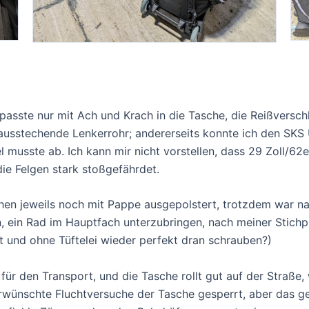
passte nur mit Ach und Krach in die Tasche, die Reißverschl
ausstechende Lenkerrohr; andererseits konnte ich den SKS U
 musste ab. Ich kann mir nicht vorstellen, dass 29 Zoll/62
ie Felgen stark stoßgefährdet.
hen jeweils noch mit Pappe ausgepolstert, trotzdem war n
, ein Rad im Hauptfach unterzubringen, nach meiner Stich
ht und ohne Tüftelei wieder perfekt dran schrauben?)
für den Transport, und die Tasche rollt gut auf der Straße
rwünschte Fluchtversuche der Tasche gesperrt, aber das g