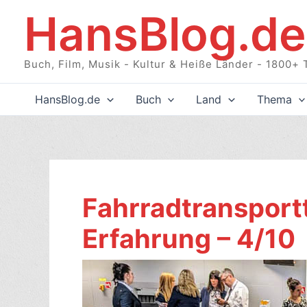
Zum
HansBlog.de
Inhalt
springen
Buch, Film, Musik - Kultur & Heiße Länder - 1800+ 
HansBlog.de
Buch
Land
Thema
Fahrradtransport
Erfahrung – 4/10