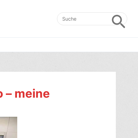
Search
for:
o – meine