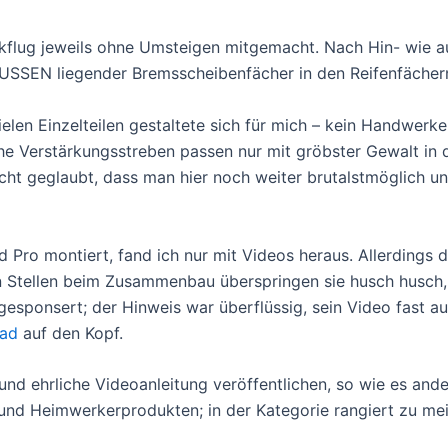
ückflug jeweils ohne Umsteigen mitgemacht. Nach Hin- wie 
 AUSSEN liegender Bremsscheibenfächer in den Reifenfächer
len Einzelteilen gestaltete sich für mich – kein Handwerker,
he Verstärkungsstreben passen nur mit gröbster Gewalt in d
icht geglaubt, dass man hier noch weiter brutalstmöglich 
 Pro montiert, fand ich nur mit Videos heraus. Allerdings
 Stellen beim Zusammenbau überspringen sie husch husch, so 
gesponsert; der Hinweis war überflüssig, sein Video fast a
rad
auf den Kopf.
e und ehrliche Videoanleitung veröffentlichen, so wie es a
und Heimwerkerprodukten; in der Kategorie rangiert zu mei