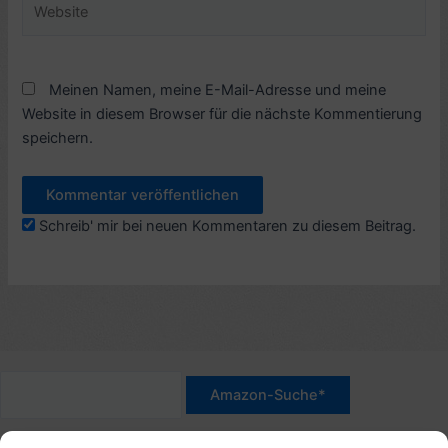
Meinen Namen, meine E-Mail-Adresse und meine
Website in diesem Browser für die nächste Kommentierung
speichern.
Schreib' mir bei neuen Kommentaren zu diesem Beitrag.
*Werbehinweis für Links mit Hinweis "Amazon-Werbelink(s)",