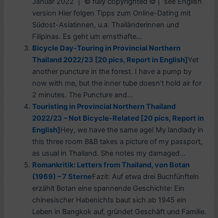
Januar 2022 | © fully copyrighted © | see English
version Hier folgen Tipps zum Online-Dating mit
Südost-Asiatinnen, u.a. Thailänderinnen und
Filipinas. Es geht um ernsthafte...
Bicycle Day-Touring in Provincial Northern
Thailand 2022/23 [20 pics, Report in English]
Yet
another puncture in the forest. I have a pump by
now with me, but the inner tube doesn’t hold air for
2 minutes. The Puncture and...
Touristing in Provincial Northern Thailand
2022/23 – Not Bicycle-Related [20 pics, Report in
English]
Hey, we have the same age! My landlady in
this three room B&B takes a picture of my passport,
as usual in Thailand. She notes my damaged...
Romankritik: Letters from Thailand, von Botan
(1969) – 7 Sterne
Fazit: Auf etwa drei Buchfünfteln
erzählt Botan eine spannende Geschichte: Ein
chinesischer Habenichts baut sich ab 1945 ein
Leben in Bangkok auf, gründet Geschäft und Familie.