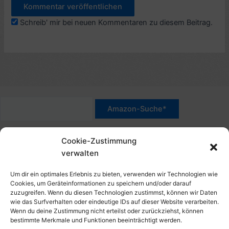
Schreib' mir bei neuen Kommentaren zu diesem Beitrag.
*Werbehinweis für Links mit Hinweis "Amazon-Werbelink(s)",
Cookie-Zustimmung
"Amazon-Suche" und/oder mit Sternchen (*): Das sind Affiliate-
verwalten
Link. Wenn Du auf der verlinkten Website etwas kaufst, erhalte
ich eine Provision. Du zahlst nur den normalen Preis - ohne
Um dir ein optimales Erlebnis zu bieten, verwenden wir Technologien wie
Aufschlag – und unterstützt diese Seite. Als Amazon-Partner
Cookies, um Geräteinformationen zu speichern und/oder darauf
zuzugreifen. Wenn du diesen Technologien zustimmst, können wir Daten
verdiene ich an qualifizierten Verkäufen. Dies gilt auch für
wie das Surfverhalten oder eindeutige IDs auf dieser Website verarbeiten.
Klicks/Tipps auf Produktbilder, die mit einer Händler-Seite wie
Wenn du deine Zustimmung nicht erteilst oder zurückziehst, können
Amazon verlinkt sind.
bestimmte Merkmale und Funktionen beeinträchtigt werden.