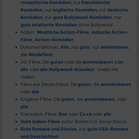
romantische Komödien
,
nur
französische
Komödien
,
nur
englische Komödien
,
nur
deutsche
Komödien
, nur
gute Bollywood-Komödien
, nur
gute asiatische Komödien
ohne Bollywood
Action:
Westliche Action-Filme
,
indische Action-
Filme
,
Action-Komödien
Dokumentationen:
Alle
,
nur
gute
, nur
annehmbare
,
alle
Musikfilme
US-Filme: Die
guten
oder die
annehmbaren
oder
alle
oder
alle Hol
lywood-Klassiker
(meist mit
Trailer)
Filme aus Deutschland: Die
guten
, die
annehmbaren
oder
alle
England-Filme: Die
guten
, die
annehmbaren
, oder
alle
Frankreich-Filme:
Bon
oder
Ça va
oder
alle
Gute Indien-Filme
außer
Bollywood-Song+Dance
Gute Romane und Stories
, nur
gute USA-Romane
und Geschichten