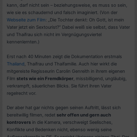
kann, darf nicht sein – beziehungsweise, es muss so sein,
wie sie es schaudernd und falsch imaginiert. (Von der
Webseite zum Film
: „Die Tochter denkt: Oh Gott, ist mein
Vater jetzt ein Sextourist?“ Dabei weiß sie selbst, dass Vater
und Thaifrau sich nicht im Vergnügungsviertel
kennenlernten.)
Erst nach 40 Minuten zeigt die Dokumentation erstmals
Thailand
, Thaifrau und Thaifamilie. Auch hier wirkt die
mitgereiste Regisseurin Carolin Genreith in ihrem eigenen
Film
stets wie ein Fremdkörper
, missbilligend, ungläubig,
verkrampft, säuerlichen Blicks. Sie führt ihren Vater
regelrecht vor.
Der aber hat gar nichts gegen seinen Auftritt, lässt sich
bereitwillig filmen, redet
sehr offen und gern auch
kontrovers
in die Kamera, verschweigt Seelisches,
Konflikte und Bedenken nicht, ebenso wenig seine
Außenseiterrolle in DE. Er spricht übrigens einiges Thai. Der