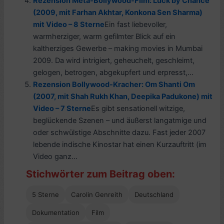
Rezension Meta-Bollywood-Film: Luck by Chance
(2009, mit Farhan Akhtar, Konkona Sen Sharma)
mit Video – 8 Sterne
Ein fast liebevoller,
warmherziger, warm gefilmter Blick auf ein
kaltherziges Gewerbe – making movies in Mumbai
2009. Da wird intrigiert, geheuchelt, geschleimt,
gelogen, betrogen, abgekupfert und erpresst,...
Rezension Bollywood-Kracher: Om Shanti Om
(2007, mit Shah Rukh Khan, Deepika Padukone) mit
Video – 7 Sterne
Es gibt sensationell witzige,
beglückende Szenen – und äußerst langatmige und
oder schwülstige Abschnitte dazu. Fast jeder 2007
lebende indische Kinostar hat einen Kurzauftritt (im
Video ganz...
Stichwörter zum Beitrag oben:
5 Sterne
Carolin Genreith
Deutschland
Dokumentation
Film