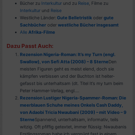
Bücher zu
Interkultur
und zu
Reise
, Filme zu
Interkultur
und
Reise
Westliche Länder:
Gute Belletristik
oder
gute
Sachbücher
oder
westliche Bücher insgesamt
Alle
Afrika-Filme
Dazu Passt Auch:
Rezension Nigeria-Roman: It’s my Turn (engl.
Swallow), von Sefi Atta (2008) – 8 Sterne
Den
meisten Figuren geht es meist elend, doch sie
kämpfen verbissen und der Buchton ist heiter-
gefasst bis unterhaltsam (dt. Titel It’s my turn beim
Peter Hammer-Verlag, engl....
Rezension Lustiger Nigeria-Spammer-Roman: Die
meerblauen Schuhe meines Onkels Cash Daddy,
von Adaobi Tricia Nwaubani (2009) – mit Video – 9
Sterne
Spannend, unterhaltsam, informativ, teils
witzig. Oft pfiffig getextet, immer flüssig: Nwaubanis
Erstlingsroman habe ich vergnügt fast in einem