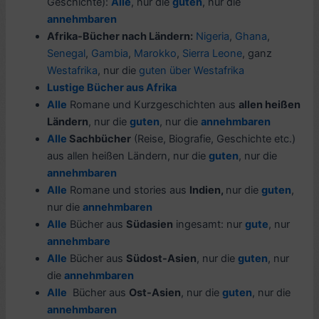
Geschichte):
Alle
, nur die
guten
, nur die
annehmbaren
Afrika-Bücher nach Ländern:
Nigeria
,
Ghana
,
Senegal
,
Gambia
,
Marokko
,
Sierra Leone
, ganz
Westafrika
, nur die
guten über Westafrika
Lustige Bücher aus Afrika
Alle
Romane und Kurzgeschichten aus
allen heißen
Ländern
, nur die
guten
, nur die
annehmbaren
Alle
Sachbücher
(Reise, Biografie, Geschichte etc.)
aus allen heißen Ländern, nur die
guten
, nur die
annehmbaren
Alle
Romane und stories aus
Indien,
nur die
guten
,
nur die
annehmbaren
Alle
Bücher aus
Südasien
ingesamt: nur
gute
, nur
annehmbare
Alle
Bücher aus
Südost-Asien
, nur die
guten
, nur
die
annehmbaren
Alle
Bücher aus
Ost-Asien
, nur die
guten
, nur die
annehmbaren