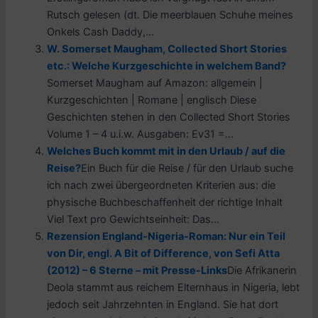
Rutsch gelesen (dt. Die meerblauen Schuhe meines
Onkels Cash Daddy,...
W. Somerset Maugham, Collected Short Stories
etc.: Welche Kurzgeschichte in welchem Band?
Somerset Maugham auf Amazon: allgemein |
Kurzgeschichten | Romane | englisch Diese
Geschichten stehen in den Collected Short Stories
Volume 1 – 4 u.i.w. Ausgaben: Ev31 =...
Welches Buch kommt mit in den Urlaub / auf die
Reise?
Ein Buch für die Reise / für den Urlaub suche
ich nach zwei übergeordneten Kriterien aus: die
physische Buchbeschaffenheit der richtige Inhalt
Viel Text pro Gewichtseinheit: Das...
Rezension England-Nigeria-Roman: Nur ein Teil
von Dir, engl. A Bit of Difference, von Sefi Atta
(2012) – 6 Sterne – mit Presse-Links
Die Afrikanerin
Deola stammt aus reichem Elternhaus in Nigeria, lebt
jedoch seit Jahrzehnten in England. Sie hat dort