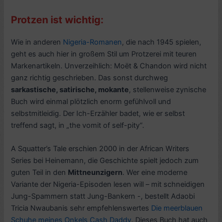
Protzen ist wichtig:
Wie in anderen
Nigeria-Romanen
, die nach 1945 spielen,
geht es auch hier in großem Stil um Protzerei mit teuren
Markenartikeln. Unverzeihlich: Moët & Chandon wird nicht
ganz richtig geschrieben. Das sonst durchweg
sarkastische, satirische, mokante
, stellenweise zynische
Buch wird einmal plötzlich enorm gefühlvoll und
selbstmitleidig. Der Ich-Erzähler badet, wie er selbst
treffend sagt, in „the vomit of self-pity“.
A Squatter’s Tale erschien 2000 in der African Writers
Series bei Heinemann, die Geschichte spielt jedoch zum
guten Teil in den
Mittneunzigern
. Wer eine moderne
Variante der Nigeria-Episoden lesen will – mit schneidigen
Jung-Spammern statt Jung-Bankern -, bestellt Adaobi
Tricia Nwaubanis sehr empfehlenswertes
Die meerblauen
Schuhe meines Onkels Cash Daddy
. Dieses Buch hat auch