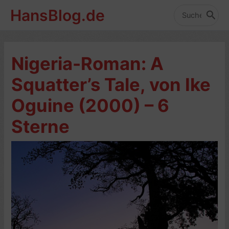
Zum
HansBlog.de
Inhalt
Search
for:
springen
Nigeria-Roman: A
Squatter’s Tale, von Ike
Oguine (2000) – 6
Sterne