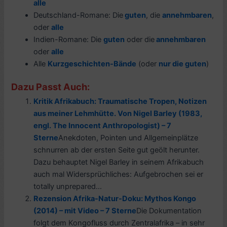
alle
Deutschland-Romane: Die
guten
, die
annehmbaren
,
oder
alle
Indien-Romane: Die
guten
oder die
annehmbaren
oder
alle
Alle
Kurzgeschichten-Bände
(oder
nur die guten
)
Dazu Passt Auch:
Kritik Afrikabuch: Traumatische Tropen, Notizen
aus meiner Lehmhütte. Von Nigel Barley (1983,
engl. The Innocent Anthropologist) – 7
Sterne
Anekdoten, Pointen und Allgemeinplätze
schnurren ab der ersten Seite gut geölt herunter.
Dazu behauptet Nigel Barley in seinem Afrikabuch
auch mal Widersprüchliches: Aufgebrochen sei er
totally unprepared...
Rezension Afrika-Natur-Doku: Mythos Kongo
(2014) – mit Video – 7 Sterne
Die Dokumentation
folgt dem Kongofluss durch Zentralafrika – in sehr