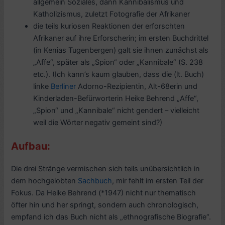
allgemein Soziales, dann Kannibalismus und
Katholizismus, zuletzt Fotografie der Afrikaner
die teils kuriosen Reaktionen der erforschten
Afrikaner auf ihre Erforscherin; im ersten Buchdrittel
(in Kenias Tugenbergen) galt sie ihnen zunächst als
„Affe“, später als „Spion“ oder „Kannibale“ (S. 238
etc.). (Ich kann’s kaum glauben, dass die (lt. Buch)
linke
Berliner
Adorno-Rezipientin, Alt-68erin und
Kinderladen-Befürworterin Heike Behrend „Affe“,
„Spion“ und „Kannibale“ nicht gendert – vielleicht
weil die Wörter negativ gemeint sind?)
Aufbau:
Die drei Stränge vermischen sich teils unübersichtlich in
dem hochgelobten
Sachbuch
, mir fehlt im ersten Teil der
Fokus. Da Heike Behrend (*1947) nicht nur thematisch
öfter hin und her springt, sondern auch chronologisch,
empfand ich das Buch nicht als „ethnografische Biografie“.