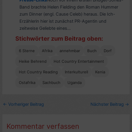
Presse-Links
Noch vor ihrem ersten Bridget-Jones-
Band brachte Helen Fielding den Roman Hummer
zum Dinner (engl. Cause Celeb) heraus. Die Ich-
Erzählerin hier ist zunächst PR-Agentin und
zeitweise Geliebte eines...
Stichwörter zum Beitrag oben:
6 Sterne
Afrika
annehmbar
Buch
Dorf
Heike Behrend
Hot Country Entertainment
Hot Country Reading
Interkulturell
Kenia
Ostafrika
Sachbuch
Uganda
←
Vorheriger Beitrag
Nächster Beitrag
→
Kommentar verfassen