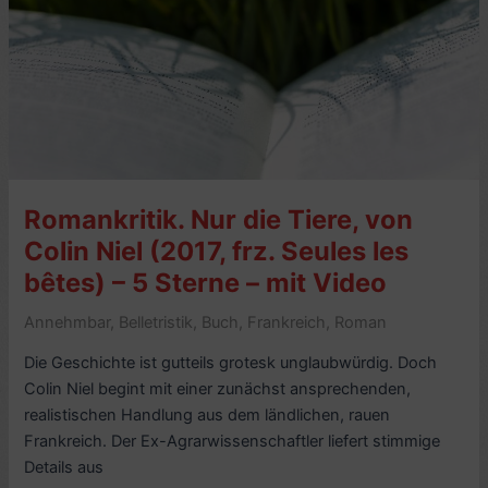
Nicolas
Mathieu
(2019)
–
3
Sterne
Romankritik. Nur die Tiere, von
Colin Niel (2017, frz. Seules les
bêtes) – 5 Sterne – mit Video
Annehmbar
,
Belletristik
,
Buch
,
Frankreich
,
Roman
Die Geschichte ist gutteils grotesk unglaubwürdig. Doch
Colin Niel begint mit einer zunächst ansprechenden,
realistischen Handlung aus dem ländlichen, rauen
Frankreich. Der Ex-Agrarwissenschaftler liefert stimmige
Details aus