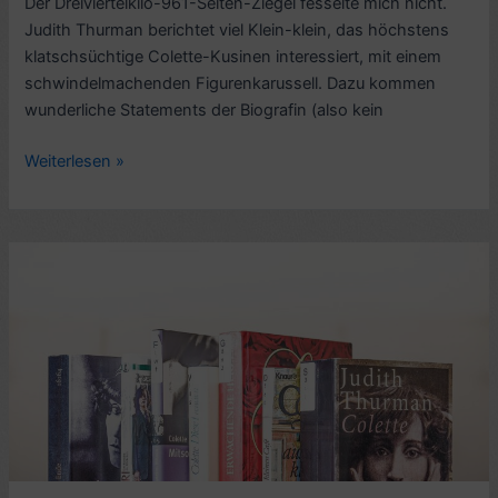
Der Dreiviertelkilo-961-Seiten-Ziegel fesselte mich nicht.
Judith Thurman berichtet viel Klein-klein, das höchstens
klatschsüchtige Colette-Kusinen interessiert, mit einem
schwindelmachenden Figurenkarussell. Dazu kommen
wunderliche Statements der Biografin (also kein
Lese-
Weiterlesen »
Eindruck:
Colette.
Roman
ihres
Lebens,
von
Judith
Thurman
(2001)