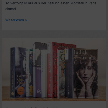
so verfolgt er nur aus der Zeitung einen Mordfall in Paris,
einmal
Romankritik:
Weiterlesen »
Maigret
amüsiert
sich,
von
George
Simenon
(1956,
frz.
Maigret
s’amuse)
–
7/10