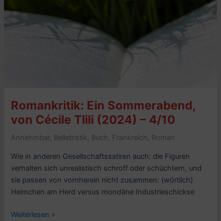
und
die
Erfindung
der
Natur,
von
Andrea
Wulf
Romankritik: Ein Sommerabend,
(2015)
–
von Cécile Tlili (2024) – 4/10
7/10
Annehmbar
,
Belletristik
,
Buch
,
Frankreich
,
Roman
Wie in anderen Gesellschaftssatiren auch: die Figuren
verhalten sich unrealistisch schroff oder schüchtern, und
sie passen von vornherein nicht zusammen: (wörtlich)
Heimchen am Herd versus mondäne Industrieschickse
Romankritik:
Weiterlesen »