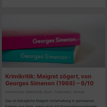
Ein
Sommerabend,
von
Cécile
Tlili
(2024)
–
4/10
Krimikritik: Maigret zögert, von
Georges Simenon (1968) – 6/10
Annehmbar
,
Belletristik
,
Buch
,
Frankreich
,
Roman
Das ist behagliche Maigret-Unterhaltung in gehobenen
Kreisen von Paris, wenn auch mit Konstruktionsmängeln.