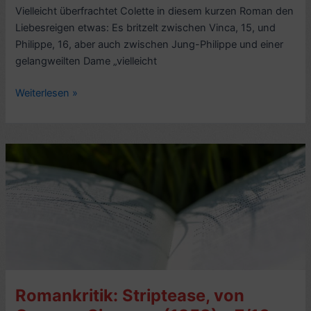
Vielleicht überfrachtet Colette in diesem kurzen Roman den
Liebesreigen etwas: Es britzelt zwischen Vinca, 15, und
Philippe, 16, aber auch zwischen Jung-Philippe und einer
gelangweilten Dame „vielleicht
Roman-
Weiterlesen »
Kritik:
Erwachende
Herzen,
von
Colette
(1923,
frz.
Le
Blé
en
herbe)
Romankritik: Striptease, von
–
3/10