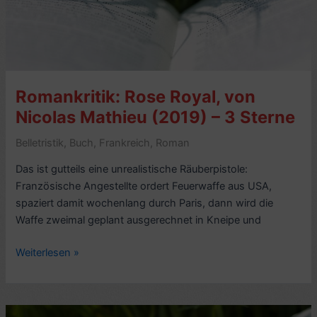
des
europäischen
Intellektuellen,
von
Rolf
Romankritik: Rose Royal, von
Hosfeld
(2014)
Nicolas Mathieu (2019) – 3 Sterne
Belletristik
,
Buch
,
Frankreich
,
Roman
Das ist gutteils eine unrealistische Räuberpistole:
Französische Angestellte ordert Feuerwaffe aus USA,
spaziert damit wochenlang durch Paris, dann wird die
Waffe zweimal geplant ausgerechnet in Kneipe und
Romankritik:
Weiterlesen »
Rose
Royal,
von