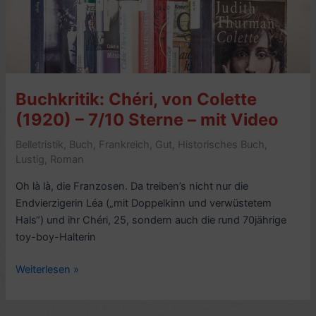
Buchkritik: Chéri, von Colette
(1920) – 7/10 Sterne – mit Video
Belletristik
,
Buch
,
Frankreich
,
Gut
,
Historisches Buch
,
Lustig
,
Roman
Oh là là, die Franzosen. Da treiben’s nicht nur die
Endvierzigerin Léa („mit Doppelkinn und verwüstetem
Hals“) und ihr Chéri, 25, sondern auch die rund 70jährige
toy-boy-Halterin
Buchkritik:
Weiterlesen »
Chéri,
von