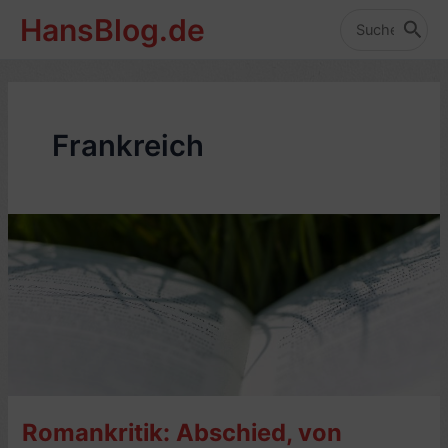
Zum
HansBlog.de
Inhalt
Search
for:
springen
Frankreich
Romankritik: Abschied, von