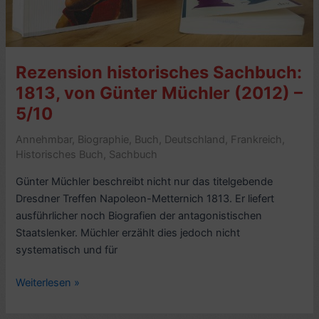
Rezension historisches Sachbuch:
1813, von Günter Müchler (2012) –
5/10
Annehmbar
,
Biographie
,
Buch
,
Deutschland
,
Frankreich
,
Historisches Buch
,
Sachbuch
Günter Müchler beschreibt nicht nur das titelgebende
Dresdner Treffen Napoleon-Metternich 1813. Er liefert
ausführlicher noch Biografien der antagonistischen
Staatslenker. Müchler erzählt dies jedoch nicht
systematisch und für
Rezension
Weiterlesen »
historisches
Sachbuch: