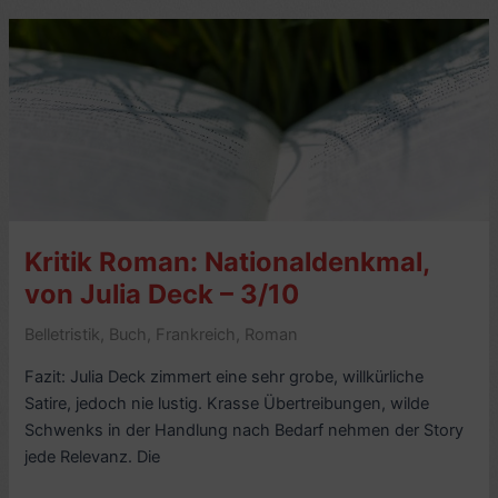
Couderc
(1942),
von
Georges
Simenon
–
7/10
Kritik Roman: Nationaldenkmal,
von Julia Deck – 3/10
Belletristik
,
Buch
,
Frankreich
,
Roman
Fazit: Julia Deck zimmert eine sehr grobe, willkürliche
Satire, jedoch nie lustig. Krasse Übertreibungen, wilde
Schwenks in der Handlung nach Bedarf nehmen der Story
jede Relevanz. Die