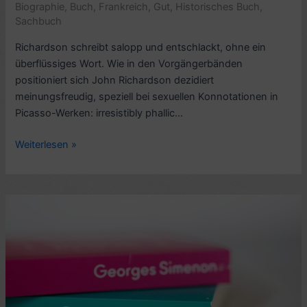
Biographie
,
Buch
,
Frankreich
,
Gut
,
Historisches Buch
,
Sachbuch
Richardson schreibt salopp und entschlackt, ohne ein
überflüssiges Wort. Wie in den Vorgängerbänden
positioniert sich John Richardson dezidiert
meinungsfreudig, speziell bei sexuellen Konnotationen in
Picasso-Werken: irresistibly phallic…
Biografie-
Weiterlesen »
Kritik:
Pablo
Picasso,
The
Minotaur
Years
1933
–
1944,