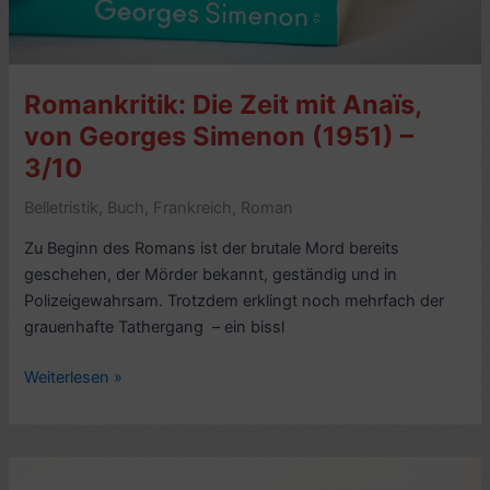
von
John
Richardson
(2021)
Romankritik: Die Zeit mit Anaïs,
–
von Georges Simenon (1951) –
7/10
3/10
Belletristik
,
Buch
,
Frankreich
,
Roman
Zu Beginn des Romans ist der brutale Mord bereits
geschehen, der Mörder bekannt, geständig und in
Polizeigewahrsam. Trotzdem erklingt noch mehrfach der
grauenhafte Tathergang – ein bissl
Romankritik:
Weiterlesen »
Die
Zeit
mit
Anaïs,