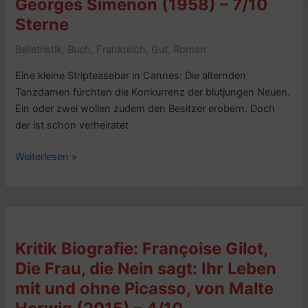
Georges Simenon (1958) – 7/10
Sterne
Belletristik
,
Buch
,
Frankreich
,
Gut
,
Roman
Eine kleine Stripteasebar in Cannes: Die alternden
Tanzdamen fürchten die Konkurrenz der blutjungen Neuen.
Ein oder zwei wollen zudem den Besitzer erobern. Doch
der ist schon verheiratet
Romankritik:
Weiterlesen »
Striptease,
von
Georges
Simenon
(1958)
Kritik Biografie: Françoise Gilot,
–
Die Frau, die Nein sagt: Ihr Leben
7/10
mit und ohne Picasso, von Malte
Sterne