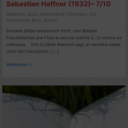
Sebastian Haffner (1932)– 7/10
Belletristik
,
Buch
,
Deutschland
,
Frankreich
,
Gut
,
Historisches Buch
,
Roman
Einzelne Sätze verstand ich nicht, zum Beispiel
Französisches wie Il faut la secouer parfois ((…)) comme sa
maîtresse. (Ich-Erzähler Raimund sagt, er verstehe selber
nicht viel Französisch.) […]
Romankritik:
Weiterlesen »
Abschied,
von
Sebastian
Haffner
(1932)–
7/10