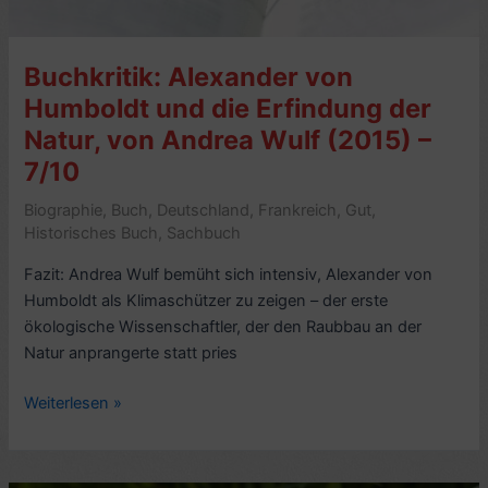
Buchkritik: Alexander von
Humboldt und die Erfindung der
Natur, von Andrea Wulf (2015) –
7/10
Biographie
,
Buch
,
Deutschland
,
Frankreich
,
Gut
,
Historisches Buch
,
Sachbuch
Fazit: Andrea Wulf bemüht sich intensiv, Alexander von
Humboldt als Klimaschützer zu zeigen – der erste
ökologische Wissenschaftler, der den Raubbau an der
Natur anprangerte statt pries
Buchkritik:
Weiterlesen »
Alexander
von
Humboldt