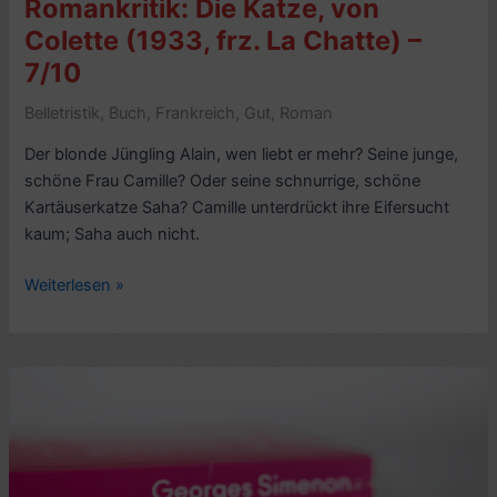
Romankritik: Die Katze, von
Colette (1933, frz. La Chatte) –
7/10
Belletristik
,
Buch
,
Frankreich
,
Gut
,
Roman
Der blonde Jüngling Alain, wen liebt er mehr? Seine junge,
schöne Frau Camille? Oder seine schnurrige, schöne
Kartäuserkatze Saha? Camille unterdrückt ihre Eifersucht
kaum; Saha auch nicht.
Romankritik:
Weiterlesen »
Die
Katze,
von
Colette
(1933,
frz.
La