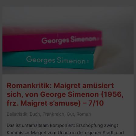
1813,
von
Günter
Müchler
(2012)
–
5/10
Romankritik: Maigret amüsiert
sich, von George Simenon (1956,
frz. Maigret s’amuse) – 7/10
Belletristik
,
Buch
,
Frankreich
,
Gut
,
Roman
Das ist unterhaltsam komponiert: Erschöpfung zwingt
Kommissar Maigret zum Urlaub in der eigenen Stadt; und