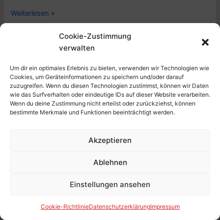
Romankritik.
Weiterlesen »
Nur
Cookie-Zustimmung
die
verwalten
Tiere,
von
Um dir ein optimales Erlebnis zu bieten, verwenden wir Technologien wie
Colin
Cookies, um Geräteinformationen zu speichern und/oder darauf
Niel
zuzugreifen. Wenn du diesen Technologien zustimmst, können wir Daten
wie das Surfverhalten oder eindeutige IDs auf dieser Website verarbeiten.
(2017,
Wenn du deine Zustimmung nicht erteilst oder zurückziehst, können
frz.
bestimmte Merkmale und Funktionen beeinträchtigt werden.
Seules
les
Akzeptieren
bêtes)
Buchkritik: Amore al dente / Only
–
Ablehnen
5
in Naples / The Mother-in-Law
Sterne
Cure, von Katherine Wilson (2016)
Einstellungen ansehen
–
– 6 Sterne
mit
Cookie-Richtlinie
Datenschutzerklärung
Impressum
Video
Annehmbar
,
Auswandern
,
Biographie
,
Buch
,
Frankreich
,