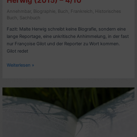
Herwig (2015) – 4/10
Annehmbar
,
Biographie
,
Buch
,
Frankreich
,
Historisches
Buch
,
Sachbuch
Fazit: Malte Herwig schreibt keine Biografie, sondern eine
lange Reportage, eine unkritische Anhimmelung, in der fast
nur Françoise Gilot und der Reporter zu Wort kommen.
Gilot redet
Kritik
Weiterlesen »
Biografie:
Françoise
Gilot,
Die
Frau,
die
Nein
sagt:
Ihr