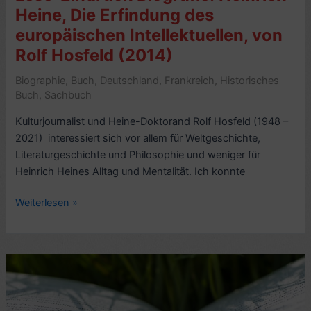
Dreck,
Heine, Die Erfindung des
von
europäischen Intellektuellen, von
Bill
Buford
Rolf Hosfeld (2014)
(2020,
Biographie
,
Buch
,
Deutschland
,
Frankreich
,
Historisches
engl.
Buch
,
Sachbuch
Heat)
–
Kulturjournalist und Heine-Doktorand Rolf Hosfeld (1948 –
7
2021) interessiert sich vor allem für Weltgeschichte,
Sterne
Literaturgeschichte und Philosophie und weniger für
Heinrich Heines Alltag und Mentalität. Ich konnte
Lese-
Weiterlesen »
Eindruck
Biografie:
Heinrich
Heine,
Die
Erfindung