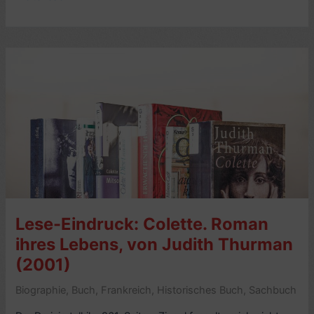
Eindruck:
Die
Katze
aus
dem
kleinen
Café,
von
Colette
(1945)
Lese-Eindruck: Colette. Roman
ihres Lebens, von Judith Thurman
(2001)
Biographie
,
Buch
,
Frankreich
,
Historisches Buch
,
Sachbuch