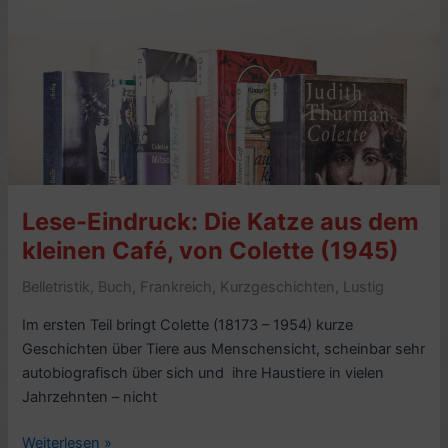
von
Georges
Simenon
(1951)
–
3/10
Lese-Eindruck: Die Katze aus dem
kleinen Café, von Colette (1945)
Belletristik
,
Buch
,
Frankreich
,
Kurzgeschichten
,
Lustig
Im ersten Teil bringt Colette (18173 – 1954) kurze
Geschichten über Tiere aus Menschensicht, scheinbar sehr
autobiografisch über sich und ihre Haustiere in vielen
Jahrzehnten – nicht
Lese-
Weiterlesen »