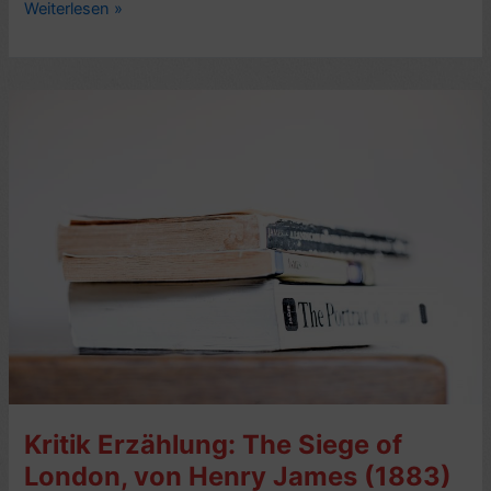
Kritik
Weiterlesen »
Roman:
Nationaldenkmal,
von
Julia
Deck
–
3/10
Kritik Erzählung: The Siege of
London, von Henry James (1883)