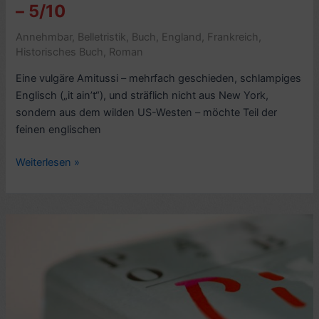
– 5/10
Annehmbar
,
Belletristik
,
Buch
,
England
,
Frankreich
,
Historisches Buch
,
Roman
Eine vulgäre Amitussi – mehrfach geschieden, schlampiges
Englisch („it ain’t“), und sträflich nicht aus New York,
sondern aus dem wilden US-Westen – möchte Teil der
feinen englischen
Kritik
Weiterlesen »
Erzählung:
The
Siege
of
London,
von
Henry
James
(1883)