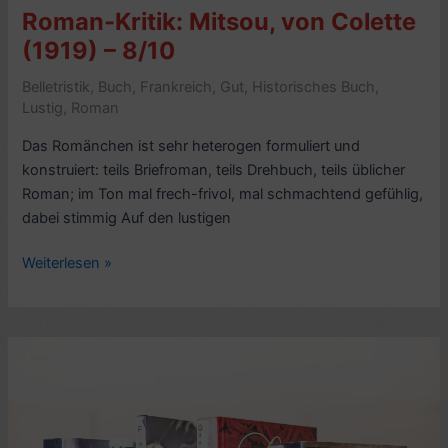
Roman-Kritik: Mitsou, von Colette
(1919) – 8/10
Belletristik
,
Buch
,
Frankreich
,
Gut
,
Historisches Buch
,
Lustig
,
Roman
Das Romänchen ist sehr heterogen formuliert und
konstruiert: teils Briefroman, teils Drehbuch, teils üblicher
Roman; im Ton mal frech-frivol, mal schmachtend gefühlig,
dabei stimmig Auf den lustigen
Roman-
Weiterlesen »
Kritik:
Mitsou,
von
Colette
(1919)
–
8/10