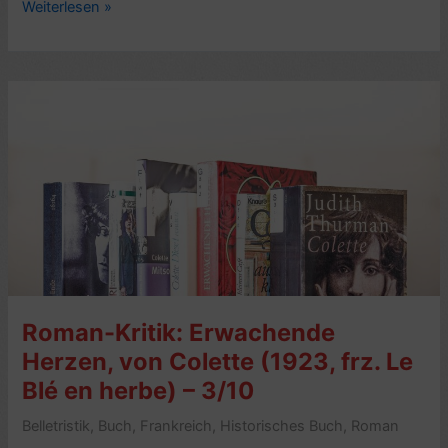
Buchkritik:
Weiterlesen »
Gigi,
von
Colette
(1945)
–
6/10
Sterne
–
mit
Video
Roman-Kritik: Erwachende
Herzen, von Colette (1923, frz. Le
Blé en herbe) – 3/10
Belletristik
,
Buch
,
Frankreich
,
Historisches Buch
,
Roman