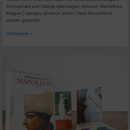
Atmosphäre und Dialoge überzeugen. Amazon-Werbelinks:
Maigret | Georges Simenon |Krimi | Paris-RomanNicht
perfekt geplottet:
Krimikritik:
Weiterlesen »
Maigret
zögert,
von
Georges
Simenon
(1968)
–
6/10