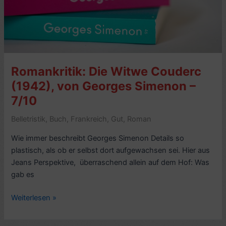
Chatte)
–
7/10
Romankritik: Die Witwe Couderc
(1942), von Georges Simenon –
7/10
Belletristik
,
Buch
,
Frankreich
,
Gut
,
Roman
Wie immer beschreibt Georges Simenon Details so
plastisch, als ob er selbst dort aufgewachsen sei. Hier aus
Jeans Perspektive, überraschend allein auf dem Hof: Was
gab es
Romankritik:
Weiterlesen »
Die
Witwe