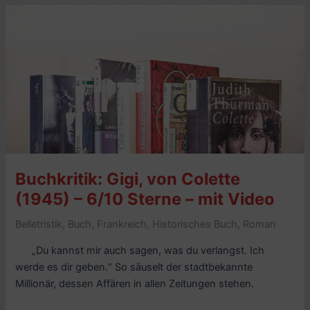
Colette
(1920)
–
7/10
Sterne
–
mit
Video
Buchkritik: Gigi, von Colette
(1945) – 6/10 Sterne – mit Video
Belletristik
,
Buch
,
Frankreich
,
Historisches Buch
,
Roman
„Du kannst mir auch sagen, was du verlangst. Ich
werde es dir geben.“ So säuselt der stadtbekannte
Millionär, dessen Affären in allen Zeitungen stehen.