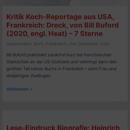
Leben
mit
Kritik Koch-Reportage aus USA,
und
ohne
Frankreich: Dreck, von Bill Buford
Picasso,
(2020, engl. Heat) – 7 Sterne
von
Malte
Auswandern
,
Buch
,
Frankreich
,
Gut
,
Sachbuch
,
USA
Herwig
Bill Buford praktiziert zunächst kurz bei französischen
(2015)
Starköchen an der US-Ostküste und verbringt dann den
–
größten Teil seines Buchs in Frankreich – samt Frau und
4/10
dreijährigen Zwillingen.
Kritik
Weiterlesen »
Koch-
Reportage
aus
USA,
Frankreich:
Lese-Eindruck Biografie: Heinrich