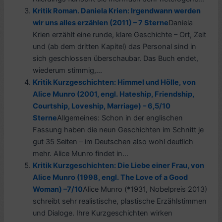
Kritik Roman. Daniela Krien: Irgendwann werden
wir uns alles erzählen (2011) – 7 Sterne
Daniela
Krien erzählt eine runde, klare Geschichte – Ort, Zeit
und (ab dem dritten Kapitel) das Personal sind in
sich geschlossen überschaubar. Das Buch endet,
wiederum stimmig,...
Kritik Kurzgeschichten: Himmel und Hölle, von
Alice Munro (2001, engl. Hateship, Friendship,
Courtship, Loveship, Marriage) – 6,5/10
Sterne
Allgemeines: Schon in der englischen
Fassung haben die neun Geschichten im Schnitt je
gut 35 Seiten – im Deutschen also wohl deutlich
mehr. Alice Munro findet in...
Kritik Kurzgeschichten: Die Liebe einer Frau, von
Alice Munro (1998, engl. The Love of a Good
Woman) –7/10
Alice Munro (*1931, Nobelpreis 2013)
schreibt sehr realistische, plastische Erzählstimmen
und Dialoge. Ihre Kurzgeschichten wirken