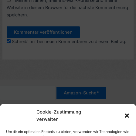
Meinen Namen, meine E-Mail-Adresse und meine
Website in diesem Browser für die nächste Kommentierung
speichern.
Schreib' mir bei neuen Kommentaren zu diesem Beitrag.
*Werbehinweis für Links mit Hinweis "Amazon-Werbelink(s)",
Cookie-Zustimmung
"Amazon-Suche" und/oder mit Sternchen (*): Das sind Affiliate-
verwalten
Link. Wenn Du auf der verlinkten Website etwas kaufst, erhalte
ich eine Provision. Du zahlst nur den normalen Preis - ohne
Um dir ein optimales Erlebnis zu bieten, verwenden wir Technologien wie