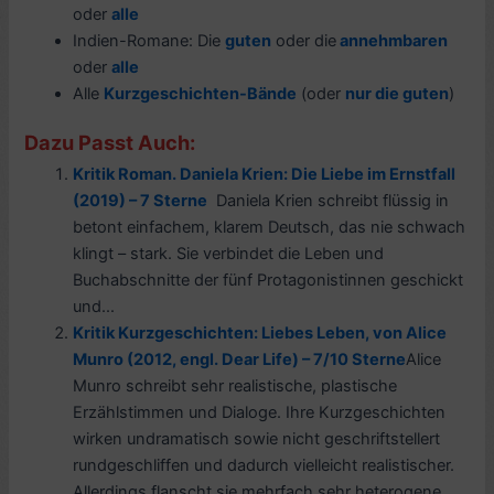
oder
alle
Indien-Romane: Die
guten
oder die
annehmbaren
oder
alle
Alle
Kurzgeschichten-Bände
(oder
nur die guten
)
Dazu Passt Auch:
Kritik Roman. Daniela Krien: Die Liebe im Ernstfall
(2019) – 7 Sterne
Daniela Krien schreibt flüssig in
betont einfachem, klarem Deutsch, das nie schwach
klingt – stark. Sie verbindet die Leben und
Buchabschnitte der fünf Protagonistinnen geschickt
und...
Kritik Kurzgeschichten: Liebes Leben, von Alice
Munro (2012, engl. Dear Life) – 7/10 Sterne
Alice
Munro schreibt sehr realistische, plastische
Erzählstimmen und Dialoge. Ihre Kurzgeschichten
wirken undramatisch sowie nicht geschriftstellert
rundgeschliffen und dadurch vielleicht realistischer.
Allerdings flanscht sie mehrfach sehr heterogene...