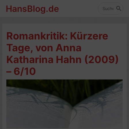
Zum
HansBlog.de
Inhalt
Search
for:
springen
Romankritik: Kürzere
Tage, von Anna
Katharina Hahn (2009)
– 6/10