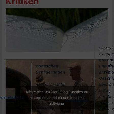
Kritiken
eine wir
traurige
ganz sti
poetischen
unaufg
Schilderungen
erzählt
von
Geschi
Abendromantik,
über di
flirrender Hitze,
Liebe,
Klicke hier, um Marketing-Cookies zu
Die-
lauten Grillen
darüber
teraturkritik.de
:
akzeptieren und diesen Inhalt zu
Leselust.de
:
und von
man so
aktivieren
Maismehl,
selten 