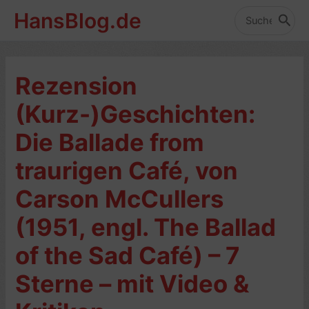
Zum
HansBlog.de
Inhalt
Search
for:
springen
Rezension
(Kurz-)Geschichten:
Die Ballade from
traurigen Café, von
Carson McCullers
(1951, engl. The Ballad
of the Sad Café) – 7
Sterne – mit Video &