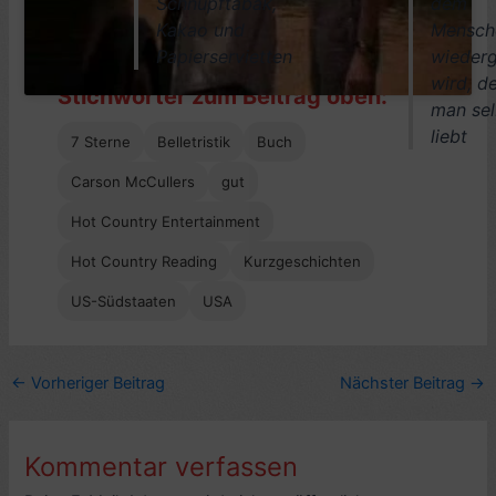
Schnupftabak,
dem
Kakao und
Mensch
Papierservietten
wiederg
wird, d
Stichwörter zum Beitrag oben:
man sel
liebt
7 Sterne
Belletristik
Buch
Carson McCullers
gut
Hot Country Entertainment
Hot Country Reading
Kurzgeschichten
US-Südstaaten
USA
←
Vorheriger Beitrag
Nächster Beitrag
→
Kommentar verfassen