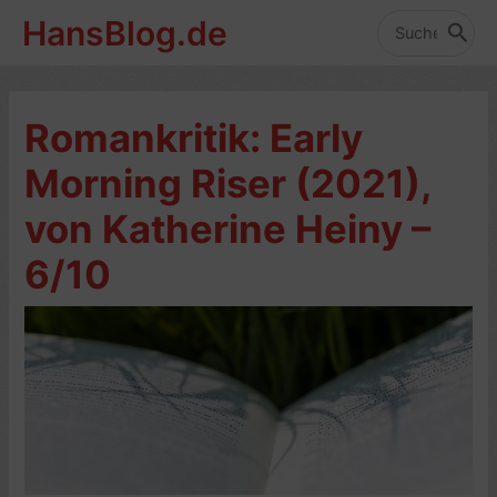
Zum
HansBlog.de
Inhalt
Search
for:
springen
Romankritik: Early
Morning Riser (2021),
von Katherine Heiny –
6/10