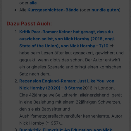
oder
alle
Alle
Kurzgeschichten-Bände
(oder
nur die guten
)
Dazu Passt Auch:
Kritik Paar-Roman: Keiner hat gesagt, dass du
ausziehen sollst, von Nick Hornby (2018, engl.
State of the Union), von Nick Hornby – 7/10
Ich
habe beim Lesen öfter laut gegackert, gewiehert und
gequakt, wann gibt’s das schon. Der Autor entwirft
ein originelles Szenario und bringt einen komischen
Satz nach dem...
Rezension England-Roman: Just Like You, von
Nick Hornby (2020) – 8 Sterne
2016 in London.
Eine 42jährige weiße Lehrerin, alleinerziehend, gerät
in eine Beziehung mit einem 22jährigen Schwarzen,
den sie als Babysitter und
Aushilfsmetzgereifachverkäufer kennenlernte. Autor
Nick Hornby (*1957)...
Buchkritik, Filmkritik: An Education, von Nick