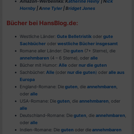
Amazon-Werbelinks: K
atherine Heiny
| N
ick
Hornby
| A
nne Tyler
| B
ridget Jones
Bücher bei HansBlog.de:
Westliche Länder:
Gute Belletristik
oder
gute
Sachbücher
oder
westliche Bücher insgesamt
Romane aller Länder: Die
guten
(7+ Sterne), die
annehmbaren
(4 – 6 Sterne), oder
alle
Bücher mit Humor:
Alle
oder
nur die guten
Sachbücher:
Alle
(oder
nur die guten
)
oder
alle aus
Europa
England-Romane: Die
guten
, die
annehmbaren
,
oder
alle
USA-Romane: Die
guten
, die
annehmbaren
, oder
alle
Deutschland-Romane: Die
guten
, die
annehmbaren
,
oder
alle
Indien-Romane: Die
guten
oder die
annehmbaren