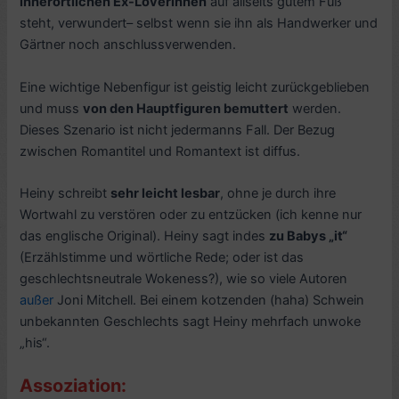
innerörtlichen Ex-Loverinnen
auf allseits gutem Fuß
steht, verwundert– selbst wenn sie ihn als Handwerker und
Gärtner noch anschlussverwenden.
Eine wichtige Nebenfigur ist geistig leicht zurückgeblieben
und muss
von den Hauptfiguren bemuttert
werden.
Dieses Szenario ist nicht jedermanns Fall. Der Bezug
zwischen Romantitel und Romantext ist diffus.
Heiny schreibt
sehr leicht lesbar
, ohne je durch ihre
Wortwahl zu verstören oder zu entzücken (ich kenne nur
das englische Original). Heiny sagt indes
zu Babys „it“
(Erzählstimme und wörtliche Rede; oder ist das
geschlechtsneutrale Wokeness?), wie so viele Autoren
außer
Joni Mitchell. Bei einem kotzenden (haha) Schwein
unbekannten Geschlechts sagt Heiny mehrfach unwoke
„his“.
Assoziation: