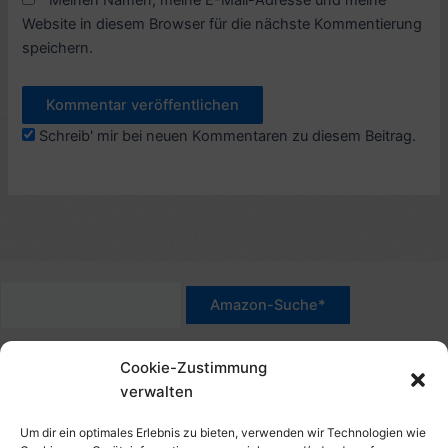
Meinen Namen, meine E-Mail-Adresse und meine
Website in diesem Browser für die nächste Kommentierung
speichern.
Schreib' mir bei neuen Kommentaren zu diesem Beitrag.
*Werbehinweis für Links mit Hinweis "Amazon-Werbelink(s)",
Cookie-Zustimmung
"Amazon-Suche" und/oder mit Sternchen (*): Das sind Affiliate-
verwalten
Link. Wenn Du auf der verlinkten Website etwas kaufst, erhalte
ich eine Provision. Du zahlst nur den normalen Preis - ohne
Um dir ein optimales Erlebnis zu bieten, verwenden wir Technologien wie
Aufschlag – und unterstützt diese Seite. Als Amazon-Partner