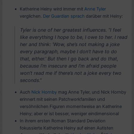
Katherine Heiny wird immer mit
Anne Tyler
verglichen.
Der Guardian sprach
darüber mit Heiny:
Tyler is one of her greatest influences. “I feel
like everything I hope to be, I owe to her. I read
her and think: ‘Wow, she’s not making a joke
every paragraph, maybe I don’t have to do
that, either.’ But then I go back and do that,
because I’m insecure and I’m afraid people
won’t read me if there’s not a joke every two
seconds.”
Auch
Nick Hornby
mag Anne Tyler, und Nick Hornby
erinnert mit seinen Patchworkfamilien und
versöhnlichen Figuren momentweise an Katherine
Heiny; aber er ist besser, weniger eindimensional
In ihrem ersten Roman Standard Deviation
fokussierte Katherine Heiny auf einen Autisten