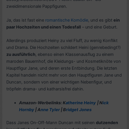
zweidimensionale Pappfiguren.
Ja, das ist fast eine
romantische Komödie
, und es gibt
ein
paar Hochzeiten und einen Todesfall
– und eine Geburt.
Allerdings produziert Heiny zu viel Fluff, zu wenig Konflikt
und Drama. Die Hochzeiten schildert Heini (genrebedingt?)
zu ausführlich
, ebenso einen Klassenausflug zu einem
maroden Bauernhof, die Kleidungs- und Kosmetiknöte von
Hauptfigur Jane, und deren erste Entbindung. Die letzten
Kapitel handeln nicht mehr von den Hauptfiguren Jane und
Duncan, sondern von einer wichtigen Nebenfigur, und
tröpfeln drama- und katharsisfrei dahin.
Amazon-Werbelinks: K
atherine Heiny
| N
ick
Hornby
| A
nne Tyler
| B
ridget Jones
Dass Janes On-Off-Mann Duncan mit seinen
dutzenden