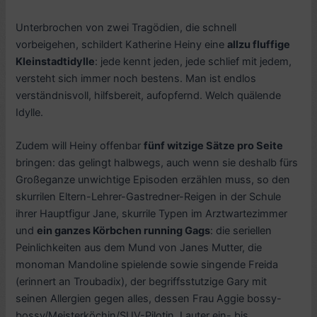
Unterbrochen von zwei Tragödien, die schnell
vorbeigehen, schildert Katherine Heiny eine
allzu fluffige
Kleinstadtidylle
: jede kennt jeden, jede schlief mit jedem,
versteht sich immer noch bestens. Man ist endlos
verständnisvoll, hilfsbereit, aufopfernd. Welch quälende
Idylle.
Zudem will Heiny offenbar
fünf witzige Sätze pro Seite
bringen: das gelingt halbwegs, auch wenn sie deshalb fürs
Großeganze unwichtige Episoden erzählen muss, so den
skurrilen Eltern-Lehrer-Gastredner-Reigen in der Schule
ihrer Hauptfigur Jane, skurrile Typen im Arztwartezimmer
und
ein ganzes Körbchen running Gags
: die seriellen
Peinlichkeiten aus dem Mund von Janes Mutter, die
monoman Mandoline spielende sowie singende Freida
(erinnert an Troubadix), der begriffsstutzige Gary mit
seinen Allergien gegen alles, dessen Frau Aggie bossy-
bossy/Meisterköchin/SUV-Pilotin. Lauter ein- bis