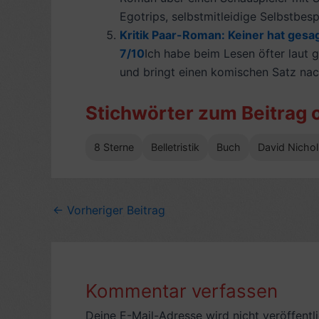
Egotrips, selbstmitleidige Selbstbesp
Kritik Paar-Roman: Keiner hat gesag
7/10
Ich habe beim Lesen öfter laut g
und bringt einen komischen Satz nac
Stichwörter zum Beitrag 
8 Sterne
Belletristik
Buch
David Nichol
←
Vorheriger Beitrag
Kommentar verfassen
Deine E-Mail-Adresse wird nicht veröffentli