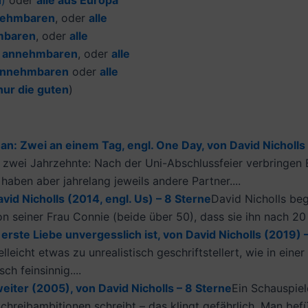
n
)
oder
alle aus Europa
ehmbaren
, oder
alle
mbaren
, oder
alle
e
annehmbaren
, oder
alle
nnehmbaren
oder
alle
nur die guten
)
 Zwei an einem Tag, engl. One Day, von David Nicholls (
 zwei Jahrzehnte: Nach der Uni-Abschlussfeier verbringe
haben aber jahrelang jeweils andere Partner....
vid Nicholls (2014, engl. Us) – 8 Sterne
David Nicholls be
n seiner Frau Connie (beide über 50), dass sie ihn nach 20 J
erste Liebe unvergesslich ist, von David Nicholls (2019) 
lleicht etwas zu unrealistisch geschriftstellert, wie in eine
ch feinsinnig....
iter (2005), von David Nicholls – 8 Sterne
Ein Schauspiel
hreibambitionen schreibt – das klingt gefährlich. Man befü