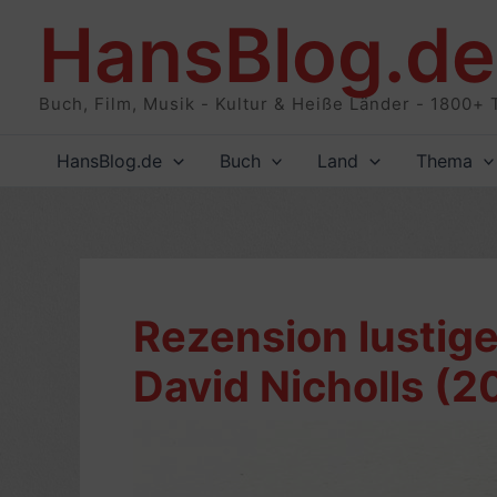
Zum
HansBlog.de
Inhalt
springen
Buch, Film, Musik - Kultur & Heiße Länder - 1800+ 
HansBlog.de
Buch
Land
Thema
Rezension lustig
David Nicholls (2