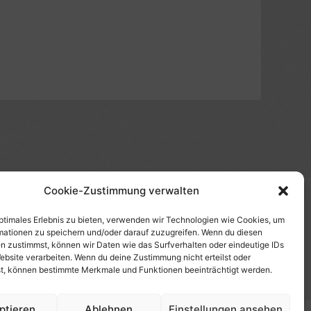
Cookie-Zustimmung verwalten
(s)", "Amazon-Suche" und/oder mit Sternchen (*):
te etwas kaufst, erhalte ich eine Provision. Du zahlst
optimales Erlebnis zu bieten, verwenden wir Technologien wie Cookies, um
mationen zu speichern und/oder darauf zuzugreifen. Wenn du diesen
tzt diese Seite. Als Amazon-Partner verdiene ich an
n zustimmst, können wir Daten wie das Surfverhalten oder eindeutige IDs
uf Produktbilder, die mit einer Händler-Seite wie
ebsite verarbeiten. Wenn du deine Zustimmung nicht erteilst oder
t, können bestimmte Merkmale und Funktionen beeinträchtigt werden.
ptieren
Ablehnen
Einstellungen ansehen