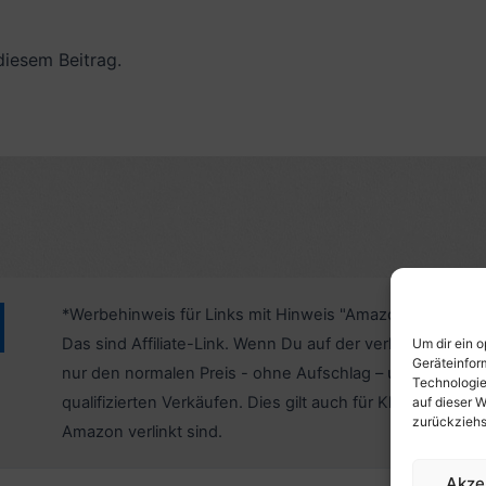
diesem Beitrag.
*Werbehinweis für Links mit Hinweis "Amazon-Werbelink
Das sind Affiliate-Link. Wenn Du auf der verlinkten Websi
Um dir ein 
Geräteinfor
nur den normalen Preis - ohne Aufschlag – und unterstü
Technologie
qualifizierten Verkäufen. Dies gilt auch für Klicks/Tipps a
auf dieser W
zurückziehs
Amazon verlinkt sind.
Akze