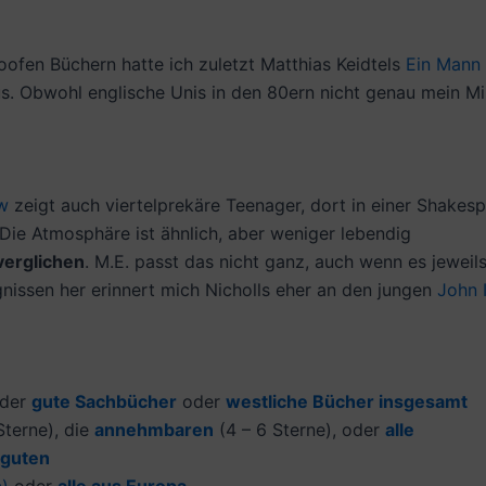
doofen Büchern hatte ich zuletzt Matthias Keidtels
Ein Mann
us. Obwohl englische Unis in den 80ern nicht genau mein Mil
w
zeigt auch viertelprekäre Teenager, dort in einer Shakes
Die Atmosphäre ist ähnlich, aber weniger lebendig
verglichen
. M.E. passt das nicht ganz, auch wenn es jewei
nissen her erinnert mich Nicholls eher an den jungen
John 
der
gute Sachbücher
oder
westliche Bücher insgesamt
terne), die
annehmbaren
(4 – 6 Sterne), oder
alle
 guten