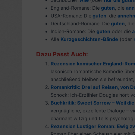
Sachbücher:
Alle
(oder
nur die gute
England-Romane: Die
guten
, die
ann
USA-Romane: Die
guten
, die
anneh
Deutschland-Romane: Die
guten
, di
Indien-Romane: Die
guten
oder die
a
Alle
Kurzgeschichten-Bände
(oder
Dazu Passt Auch:
Rezension komischer England-Roman:
lakonisch romantische Komödie über
anschließend bleiben sie befreundet, 
Romankritik: Drei auf Reisen, von Da
Schock: Ich-Erzähler Douglas hört vo
Buchkritik: Sweet Sorrow – Weil die 
vergnügliche, exzellente Dialoge – vie
charmant witzig und teils psychologis
Rezension Lustiger Roman: Ewig zwe
Roman über einen Schauspieler mit Sc