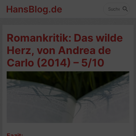
Zum
HansBlog.de
Inhalt
Search
for:
springen
Romankritik: Das wilde
Herz, von Andrea de
Carlo (2014) – 5/10
Fazit: