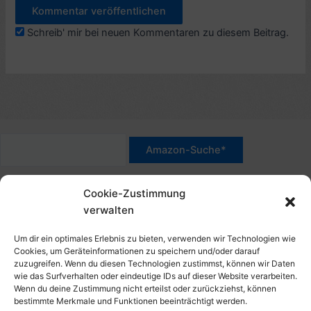
Schreib' mir bei neuen Kommentaren zu diesem Beitrag.
*Werbehinweis für Links mit Hinweis "Amazon-Werbelink(s)",
Cookie-Zustimmung
"Amazon-Suche" und/oder mit Sternchen (*): Das sind Affiliate-
verwalten
Link. Wenn Du auf der verlinkten Website etwas kaufst, erhalte
ich eine Provision. Du zahlst nur den normalen Preis - ohne
Um dir ein optimales Erlebnis zu bieten, verwenden wir Technologien wie
Aufschlag – und unterstützt diese Seite. Als Amazon-Partner
Cookies, um Geräteinformationen zu speichern und/oder darauf
zuzugreifen. Wenn du diesen Technologien zustimmst, können wir Daten
verdiene ich an qualifizierten Verkäufen. Dies gilt auch für
wie das Surfverhalten oder eindeutige IDs auf dieser Website verarbeiten.
Klicks/Tipps auf Produktbilder, die mit einer Händler-Seite wie
Wenn du deine Zustimmung nicht erteilst oder zurückziehst, können
Amazon verlinkt sind.
bestimmte Merkmale und Funktionen beeinträchtigt werden.