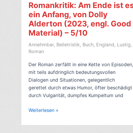
Romankritik: Am Ende ist e
ein Anfang, von Dolly
Alderton (2023, engl. Good
Material) – 5/10
Annehmbar
,
Belletristik
,
Buch
,
England
,
Lustig
,
Roman
Der Roman zerfällt in eine Kette von Episoden
mit teils aufdringlich bedeutungsvollen
Dialogen und Situationen, gelegentlich
gerettet durch etwas Humor, öfter beschädigt
durch Vulgarität, dumpfes Kumpeltum und
Romankritik:
Weiterlesen »
Am
Ende
ist