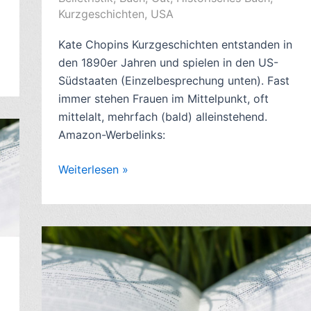
Kurzgeschichten
,
USA
Kate Chopins Kurzgeschichten entstanden in
den 1890er Jahren und spielen in den US-
Südstaaten (Einzelbesprechung unten). Fast
immer stehen Frauen im Mittelpunkt, oft
mittelalt, mehrfach (bald) alleinstehend.
Amazon-Werbelinks:
Kritik
Weiterlesen »
Südstaaten-
Kurzgeschichten
von
Kate
Chopin
–
7/10