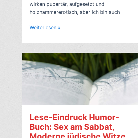
wirken pubertär, aufgesetzt und
holzhammererotisch, aber ich bin auch
Rezi:
Weiterlesen »
Hot
Topic!
5,
12
pure
Versuchungen,
Lust
zum
Lesen!
Lese-Eindruck Humor-
Buch: Sex am Sabbat,
Moderne jüdische Witze,