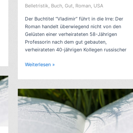
von
Belletristik
,
Buch
,
Gut
,
Roman
,
USA
István
Der Buchtitel “Vladimir” führt in die Irre: Der
Vizinczey
Roman handelt überwiegend nicht von den
–
Gelüsten einer verheirateten 58-Jährigen
7/10
Professorin nach dem gut gebauten,
verheirateten 40-jährigen Kollegen russischer
Romankritik:
Weiterlesen »
Vladimir,
von
Julia
Jonas
May
(2022)
–
7/10