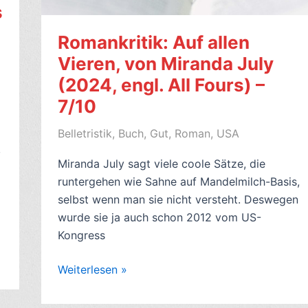
s
Romankritik: Auf allen
Vieren, von Miranda July
(2024, engl. All Fours) –
7/10
Belletristik
,
Buch
,
Gut
,
Roman
,
USA
,
Miranda July sagt viele coole Sätze, die
runtergehen wie Sahne auf Mandelmilch-Basis,
selbst wenn man sie nicht versteht. Deswegen
wurde sie ja auch schon 2012 vom US-
Kongress
Romankritik:
Weiterlesen »
Auf
allen