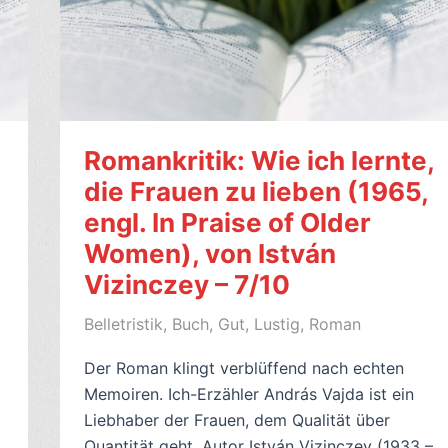
Romankritik: Wie ich lernte,
die Frauen zu lieben (1965,
engl. In Praise of Older
Women), von István
Vizinczey – 7/10
Belletristik
,
Buch
,
Gut
,
Lustig
,
Roman
Der Roman klingt verblüffend nach echten
Memoiren. Ich-Erzähler András Vajda ist ein
Liebhaber der Frauen, dem Qualität über
Quantität geht. Autor István Vizinczey (1933 –