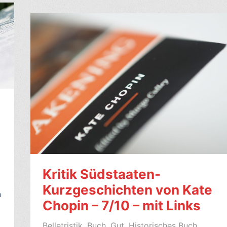
Vieren,
von
Miranda
July
(2024,
engl.
All
Fours)
–
7/10
Kritik Südstaaten-
Kurzgeschichten von Kate
n
Chopin – 7/10 – mit Links
Belletristik
,
Buch
,
Gut
,
Historisches Buch
,