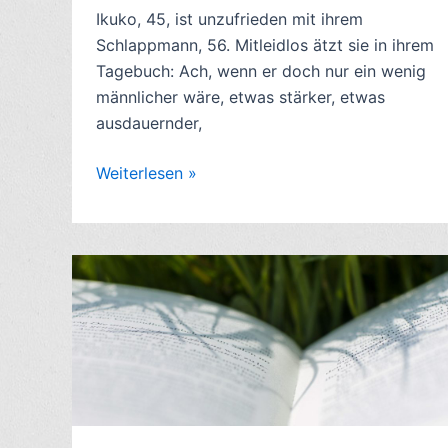
Ikuko, 45, ist unzufrieden mit ihrem
Schlappmann, 56. Mitleidlos ätzt sie in ihrem
Tagebuch: Ach, wenn er doch nur ein wenig
männlicher wäre, etwas stärker, etwas
ausdauernder,
Kritik
Weiterlesen »
Japan-
Roman:
Der
Schlüssel,
von
Junichirō
Tanizaki
(1956)
–
7/10