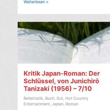
Romankritik:
Weiterlesen »
Big
Swiss,
von
Jen
Beagin
(2023)
–
5/10
Kritik Japan-Roman: Der
Schlüssel, von Junichirō
Tanizaki (1956) – 7/10
Belletristik
,
Buch
,
Gut
,
Hot Country
Entertainment
,
Japan
,
Roman