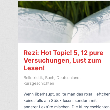
es
ein
Anfang,
von
Dolly
Alderton
(2023,
engl.
Rezi: Hot Topic! 5, 12 pure
Good
Versuchungen, Lust zum
Material)
Lesen!
–
5/10
Belletristik
,
Buch
,
Deutschland
,
Kurzgeschichten
Wenn überhaupt, sollte man das rosa Heftche
keinesfalls am Stück lesen, sondern mit
anderer Lektüre mischen. Die Kurzgeschichten