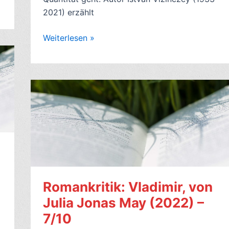
2021) erzählt
Romankritik:
Weiterlesen »
Wie
ich
lernte,
die
Frauen
zu
lieben
(1965,
engl.
In
Praise
Romankritik: Vladimir, von
of
Julia Jonas May (2022) –
Older
7/10
Women),