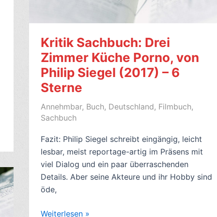
–
mit
Links
Kritik Sachbuch: Drei
Zimmer Küche Porno, von
Philip Siegel (2017) – 6
Sterne
Annehmbar
,
Buch
,
Deutschland
,
Filmbuch
,
Sachbuch
Fazit: Philip Siegel schreibt eingängig, leicht
lesbar, meist reportage-artig im Präsens mit
viel Dialog und ein paar überraschenden
Details. Aber seine Akteure und ihr Hobby sind
öde,
Kritik
Weiterlesen »