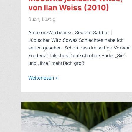
von Ilan Weiss (2010)
Buch
,
Lustig
Amazon-Werbelinks: Sex am Sabbat |
Jüdischer Witz Sowas Schlechtes habe ich
selten gesehen. Schon das dreiseitige Vorwort
kredenzt falsches Deutsch ohne Ende: „Sie“
und „Ihre“ mehrfach groß
Lese-
Weiterlesen »
Eindruck
Humor-
Buch:
Sex
am
Sabbat,
Moderne