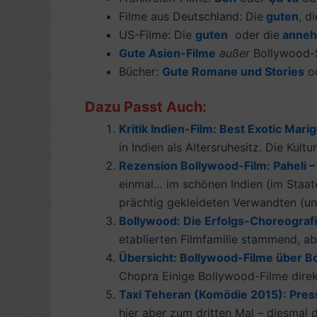
Filme aus Deutschland: Die
guten
, d
US-Filme: Die
guten
oder die
anne
Gute Asien-Filme
außer
Bollywood-
Bücher:
Gute Romane und Stories
o
Dazu Passt Auch:
Kritik Indien-Film: Best Exotic Marig
in Indien als Altersruhesitz. Die Kult
Rezension Bollywood-Film: Paheli – 
einmal… im schönen Indien (im Staate
prächtig gekleideten Verwandten (unt
Bollywood: Die Erfolgs-Choreograf
etablierten Filmfamilie stammend, abe
Übersicht: Bollywood-Filme über Bo
Chopra Einige Bollywood-Filme direkt
Taxi Teheran (Komödie 2015): Press
hier aber zum dritten Mal – diesmal d