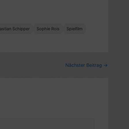
astian Schipper
Sophie Rois
Spielfilm
Nächster Beitrag
→