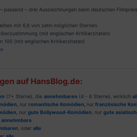
 – passend – drei Auszeichnungen beim deutschen Filmpreis 
eilten mit 6,8 von zehn möglichen Sternen.
tikerzustimmung (mit englischen Kritikerzitaten)
 100 (mit englischen Kritikerzitaten)
de
gen auf HansBlog.de:
en
(7+ Sterne), die
annehmbaren
(4 - 6 Sterne), wirklich
al
omödien
,
nur
romantische Komödien
,
nur
französische Ko
mödien
, nur
gute Bollywood-Komödien
, nur
gute asiatisc
r
annehmbare
mbaren
, oder
alle
er
alle