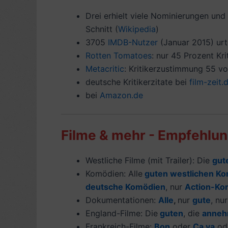
Drei erhielt viele Nominierungen und
Schnitt (
Wikipedia
)
3705
IMDB-Nutzer
(Januar 2015) urt
Rotten Tomatoes
: nur 45 Prozent Kri
Metacritic
: Kritikerzustimmung 55 von
deutsche Kritikerzitate bei
film-zeit.
bei
Amazon.de
Filme & mehr - Empfehlun
Westliche Filme (mit Trailer): Die
gut
Komödien: Alle
guten westlichen K
deutsche Komödien
, nur
Action-Ko
Dokumentationen:
Alle
,
nur
gute
, nu
England-Filme: Die
guten
, die
anneh
Frankreich-Filme:
Bon
oder
Ça va
od