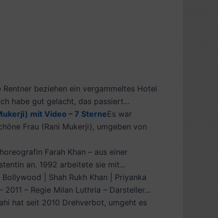
e Rentner beziehen ein vergammeltes Hotel
Ich habe gut gelacht, das passiert...
ukerji) mit Video – 7 Sterne
Es war
schöne Frau (Rani Mukerji), umgeben von
horeografin Farah Khan – aus einer
entin an. 1992 arbeitete sie mit...
 Bollywood | Shah Rukh Khan | Priyanka
011 – Regie Milan Luthria – Darsteller...
ahi hat seit 2010 Drehverbot, umgeht es