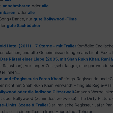
ie
annehmbaren
oder
alle
hmbaren
oder
alle
Song+Dance, nur
gute Bollywood-Filme
der
gute Sachbücher
old Hotel (2011) – 7 Sterne – mit Trailer
Komödie: Englisch
uren clashen, und alte Geheimnisse drängen ans Licht. Fazit: 
Das Rätsel einer Liebe (2005, mit Shah Rukh Khan, Rani M
 Rajasthan), vor langer Zeit (sehr lange), eine gar wunder
er ihnen...
in und -Regisseurin Farah Khan
Erfolgs-Regisseurin und -C
r nicht mit Shah Rukh Khan verwandt – fing als Regie-Assist
llywood oder die indische Glitzerwelt
Amazon-Werbelinks:
 über Bollywood (zumindest zeitweise): The Dirty Picture – 2
e-Links, Szene & Trailer
Der iranische Regisseur Jafar Pan
reht er in einem Taxi in Irans Hauptstadt Teheran...