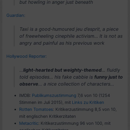
but howling in anger just beneath
Guardian:
Taxi is a good-humoured
jeu d’esprit
, a piece
of freewheeling cinephile activism… It is not as
angry and painful as his previous work
Hollywood Reporter:
…
light-hearted but weighty-themed
… fluidly
told episodes… his fake cabbie is
funny just to
observe
… a nice collection of characters…
IMDB:
Publikumszustimmung
7,6 von 10 (1254
Stimmen im Juli 2015), mit
Links zu Kritiken
Rotten Tomatoes
: Kritikerzustimmung 8,5 von 10,
mit englischen Kritikerzitaten
Metacritic
: Kritikerzustimmung 96 von 100, mit