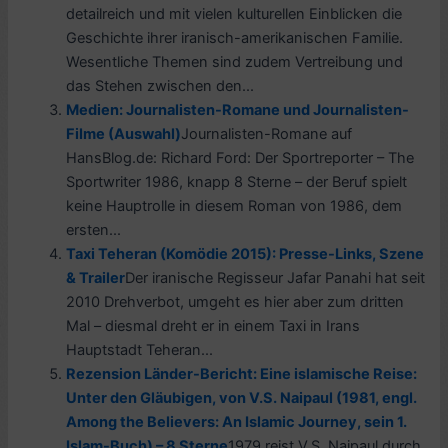
detailreich und mit vielen kulturellen Einblicken die
Geschichte ihrer iranisch-amerikanischen Familie.
Wesentliche Themen sind zudem Vertreibung und
das Stehen zwischen den...
Medien: Journalisten-Romane und Journalisten-
Filme (Auswahl)
Journalisten-Romane auf
HansBlog.de: Richard Ford: Der Sportreporter – The
Sportwriter 1986, knapp 8 Sterne – der Beruf spielt
keine Hauptrolle in diesem Roman von 1986, dem
ersten...
Taxi Teheran (Komödie 2015): Presse-Links, Szene
& Trailer
Der iranische Regisseur Jafar Panahi hat seit
2010 Drehverbot, umgeht es hier aber zum dritten
Mal – diesmal dreht er in einem Taxi in Irans
Hauptstadt Teheran...
Rezension Länder-Bericht: Eine islamische Reise:
Unter den Gläubigen, von V.S. Naipaul (1981, engl.
Among the Believers: An Islamic Journey, sein 1.
Islam-Buch) – 8 Sterne
1979 reist V.S. Naipaul durch