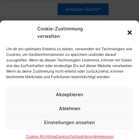
*Werbehinweis für Links mit Hinweis "Amazon-Werbelink(s)",
Cookie-Zustimmung
"Amazon-Suche" und/oder mit Sternchen (*): Das sind Affiliate-
verwalten
Link. Wenn Du auf der verlinkten Website etwas kaufst, erhalte
ich eine Provision. Du zahlst nur den normalen Preis - ohne
Um dir ein optimales Erlebnis zu bieten, verwenden wir Technologien wie
Aufschlag – und unterstützt diese Seite. Als Amazon-Partner
Cookies, um Geräteinformationen zu speichern und/oder darauf
zuzugreifen. Wenn du diesen Technologien zustimmst, können wir Daten
verdiene ich an qualifizierten Verkäufen. Dies gilt auch für
wie das Surfverhalten oder eindeutige IDs auf dieser Website verarbeiten.
Klicks/Tipps auf Produktbilder, die mit einer Händler-Seite wie
Wenn du deine Zustimmung nicht erteilst oder zurückziehst, können
Amazon verlinkt sind.
bestimmte Merkmale und Funktionen beeinträchtigt werden.
Akzeptieren
Impressum
Datenschutzerklärung
Ablehnen
Cookie-Richtlinie (EU)
Kontakt, Folgen & Über
Einstellungen ansehen
Copyright © 2026 HansBlog.de
Cookie-Richtlinie
Datenschutzerklärung
Impressum