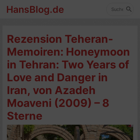
Zum
HansBlog.de
Inhalt
Search
for:
springen
Rezension Teheran-
Memoiren: Honeymoon
in Tehran: Two Years of
Love and Danger in
Iran, von Azadeh
Moaveni (2009) – 8
Sterne