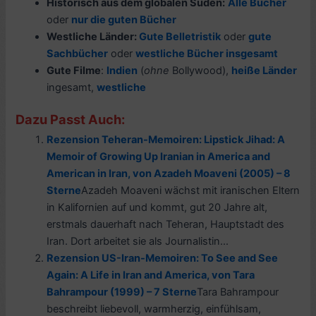
Historisch aus dem globalen Süden:
Alle Bücher
oder
nur die guten Bücher
Westliche Länder:
Gute Belletristik
oder
gute
Sachbücher
oder
westliche Bücher insgesamt
Gute Filme
:
Indien
(
ohne
Bollywood),
h
eiße Länder
ingesamt,
westliche
Dazu Passt Auch:
Rezension Teheran-Memoiren: Lipstick Jihad: A
Memoir of Growing Up Iranian in America and
American in Iran, von Azadeh Moaveni (2005) – 8
Sterne
Azadeh Moaveni wächst mit iranischen Eltern
in Kalifornien auf und kommt, gut 20 Jahre alt,
erstmals dauerhaft nach Teheran, Hauptstadt des
Iran. Dort arbeitet sie als Journalistin...
Rezension US-Iran-Memoiren: To See and See
Again: A Life in Iran and America, von Tara
Bahrampour (1999) – 7 Sterne
Tara Bahrampour
beschreibt liebevoll, warmherzig, einfühlsam,