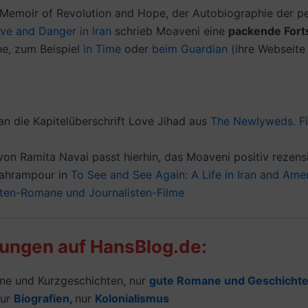
 Memoir of Revolution and Hope, der Autobiographie der per
ve and Danger in Iran
schrieb Moaveni eine
packende Fort
ine, zum Beispiel
in Time
oder
beim Guardian
(ihre Webseite 
 an die Kapitelüberschrift Love Jihad aus
The Newlyweds. Fig
on Ramita Navai passt hierhin, das Moaveni positiv rezensi
Bahrampour in
To See and See Again: A Life in Iran and Ame
sten-Romane und Journalisten-Filme
lungen auf HansBlog.de:
e und Kurzgeschichten, nur
gute Romane und Geschicht
nur
Biografien
,
nur
Kolonialismus