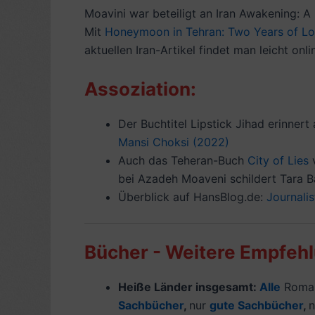
Moavini war beteiligt an Iran Awakening: A
Mit
Honeymoon in Tehran: Two Years of Lo
aktuellen Iran-Artikel findet man leicht onl
Assoziation:
Der Buchtitel Lipstick Jihad erinnert
Mansi Choksi (2022)
Auch das Teheran-Buch
City of Lies
v
bei Azadeh Moaveni schildert Tara 
Überblick auf HansBlog.de:
Journali
Bücher - Weitere Empfeh
Heiße Länder insgesamt:
Alle
Roman
Sachbücher
,
nur
gute Sachbücher
,