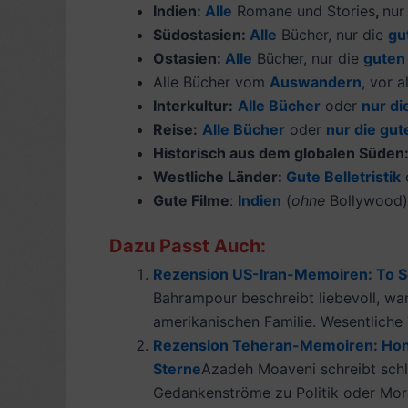
Indien:
Alle
Romane und Stories
,
nur
Südostasien:
Alle
Bücher, nur die
gu
Ostasien:
Alle
Bücher, nur die
guten
Alle Bücher vom
Auswandern
, vor 
Interkultur:
Alle Bücher
oder
nur di
Reise:
Alle Bücher
oder
nur die gu
Historisch aus dem globalen Süden
Westliche Länder:
Gute Belletristik
Gute Filme
:
Indien
(
ohne
Bollywood)
Dazu Passt Auch:
Rezension US-Iran-Memoiren: To See
Bahrampour beschreibt liebevoll, warm
amerikanischen Familie. Wesentliche
Rezension Teheran-Memoiren: Hone
Sterne
Azadeh Moaveni schreibt schla
Gedankenströme zu Politik oder Moral 