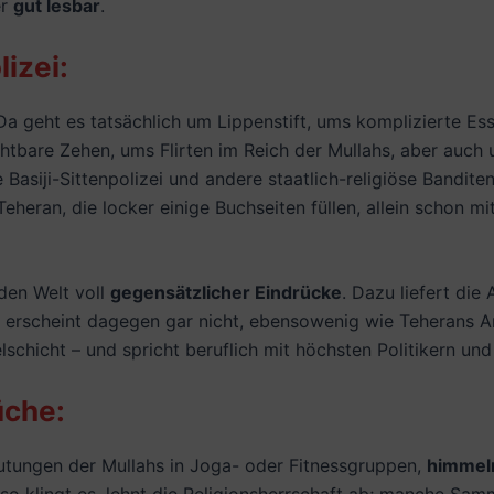
er
gut lesbar
.
izei:
Da geht es tatsächlich um Lippenstift, ums komplizierte E
htbare Zehen, ums Flirten im Reich der Mullahs, aber auch
e Basiji-Sittenpolizei und andere staatlich-religiöse Band
heran, die locker einige Buchseiten füllen, allein schon m
nden Welt voll
gegensätzlicher Eindrücke
. Dazu liefert die
s erscheint dagegen gar nicht, ebensowenig wie Teherans A
schicht – und spricht beruflich mit höchsten Politikern und 
üche:
utungen der Mullahs in Joga- oder Fitnessgruppen,
himmeln
so klingt es, lehnt die Religionsherrschaft ab; manche Samme