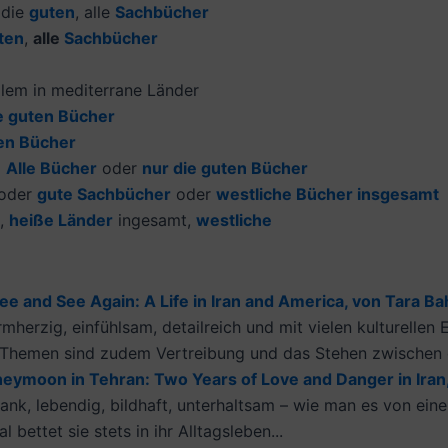
 die
guten
, alle
Sachbücher
ten
,
alle
Sachbücher
allem in mediterrane Länder
e guten Bücher
ten Bücher
:
Alle Bücher
oder
nur die guten Bücher
oder
gute Sachbücher
oder
westliche Bücher insgesamt
,
h
eiße Länder
ingesamt,
westliche
 and See Again: A Life in Iran and America, von Tara B
herzig, einfühlsam, detailreich und mit vielen kulturellen E
 Themen sind zudem Vertreibung und das Stehen zwischen d
ymoon in Tehran: Two Years of Love and Danger in Iran
nk, lebendig, bildhaft, unterhaltsam – wie man es von ein
bettet sie stets in ihr Alltagsleben...