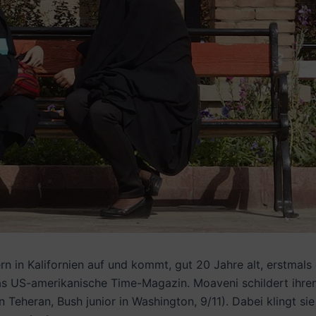
n in Kalifornien auf und kommt, gut 20 Jahre alt, erstmal
r das US-amerikanische Time-Magazin. Moaveni schildert ihren
eheran, Bush junior in Washington, 9/11). Dabei klingt sie 