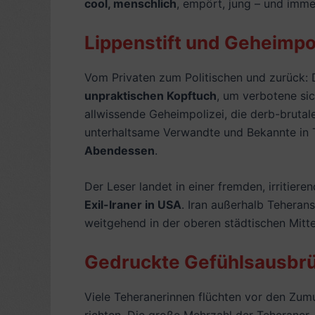
cool, menschlich
, empört, jung – und imm
Lippenstift und Geheimpol
Vom Privaten zum Politischen und zurück: 
unpraktischen Kopftuch
, um verbotene sic
allwissende Geheimpolizei, die derb-brutal
unterhaltsame Verwandte und Bekannte in Te
Abendessen
.
Der Leser landet in einer fremden, irritiere
Exil-Iraner in USA
. Iran außerhalb Teheran
weitgehend in der oberen städtischen Mittel
Gedruckte Gefühlsausbr
Viele Teheranerinnen flüchten vor den Zum
richten. Die große Mehrzahl der Teheraner, 