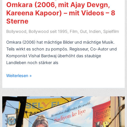
Omkara (2006, mit Ajay Devgn,
Kareena Kapoor) – mit Videos – 8
Sterne
Bollywood
,
Bollywood seit 1995
,
Film
,
Gut
,
Indien
,
Spielfilm
Omkara (2006) hat mächtige Bilder und mächtige Musik.
Teils wirkt es schon zu pompös. Regisseur, Co-Autor und
Komponist Vishal Bardwaj überhöht das staubige
Landleben noch stärker als
Rezension
Weiterlesen »
Bollywood-
Western:
Omkara
(2006,
mit
Ajay
Devgn,