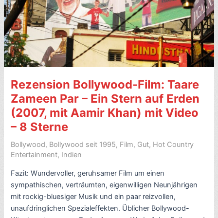
Regie
Mani
Ratnam)
–
mit
Video-
8
Rezension Bollywood-Film: Taare
Sterne
Zameen Par – Ein Stern auf Erden
(2007, mit Aamir Khan) mit Video
– 8 Sterne
Bollywood
,
Bollywood seit 1995
,
Film
,
Gut
,
Hot Country
Entertainment
,
Indien
Fazit: Wundervoller, geruhsamer Film um einen
sympathischen, verträumten, eigenwilligen Neunjährigen
mit rockig-bluesiger Musik und ein paar reizvollen,
unaufdringlichen Spezialeffekten. Üblicher Bollywood-