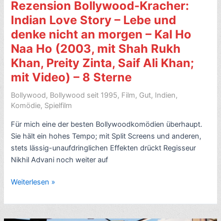
Rezension Bollywood-Kracher:
–
8
Indian Love Story – Lebe und
Sterne
denke nicht an morgen – Kal Ho
Naa Ho (2003, mit Shah Rukh
Khan, Preity Zinta, Saif Ali Khan;
mit Video) – 8 Sterne
Bollywood
,
Bollywood seit 1995
,
Film
,
Gut
,
Indien
,
Komödie
,
Spielfilm
Für mich eine der besten Bollywoodkomödien überhaupt.
Sie hält ein hohes Tempo; mit Split Screens und anderen,
stets lässig-unaufdringlichen Effekten drückt Regisseur
Nikhil Advani noch weiter auf
Rezension
Weiterlesen »
Bollywood-
Kracher:
Indian