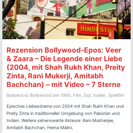
dich
da!
(2004,
mit
Shah
Rukh
Rezension Bollywood-Epos: Veer
Khan)
–
& Zaara – Die Legende einer Liebe
mit
(2004, mit Shah Rukh Khan, Preity
Video
Zinta, Rani Mukerji, Amitabh
–
Bachchan) – mit Video – 7 Sterne
7
Sterne
Bollywood
,
Bollywood seit 1995
,
Film
,
Gut
,
Indien
,
Spielfilm
Episches Liebesdrama von 2004 mit Shah Rukh Khan und
Preity Zinta in traditioneller Umgebung von Pakistan und
Indien. Weitere sehenswerte Akteure: Rani Mukherjee,
Amitabh Bachchan, Hema Malini,