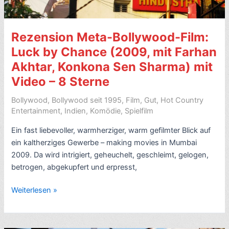
mit
Shah
Rezension Meta-Bollywood-Film:
Rukh
Khan,
Luck by Chance (2009, mit Farhan
Kajol;
Akhtar, Konkona Sen Sharma) mit
mit
Video – 8 Sterne
Trailer
&
Bollywood
,
Bollywood seit 1995
,
Film
,
Gut
,
Hot Country
Tänzen)
Entertainment
,
Indien
,
Komödie
,
Spielfilm
–
Ein fast liebevoller, warmherziger, warm gefilmter Blick auf
8
ein kaltherziges Gewerbe – making movies in Mumbai
Sterne
2009. Da wird intrigiert, geheuchelt, geschleimt, gelogen,
betrogen, abgekupfert und erpresst,
Rezension
Weiterlesen »
Meta-
Bollywood-
Film: