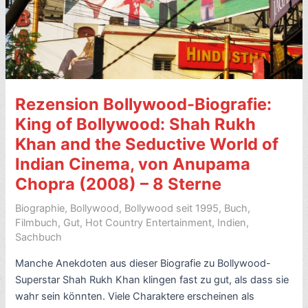
Vivek
Oberoi,
Rani
Mukerji)
mit
Video
Rezension Bollywood-Biografie:
–
8
King of Bollywood: Shah Rukh
Sterne
Khan and the Seductive World of
Indian Cinema, von Anupama
Chopra (2008) – 8 Sterne
Biographie
,
Bollywood
,
Bollywood seit 1995
,
Buch
,
Filmbuch
,
Gut
,
Hot Country Entertainment
,
Indien
,
Sachbuch
Manche Anekdoten aus dieser Biografie zu Bollywood-
Superstar Shah Rukh Khan klingen fast zu gut, als dass sie
wahr sein könnten. Viele Charaktere erscheinen als