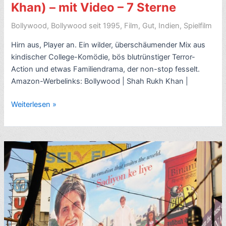
Khan) – mit Video – 7 Sterne
Bollywood
,
Bollywood seit 1995
,
Film
,
Gut
,
Indien
,
Spielfilm
Hirn aus, Player an. Ein wilder, überschäumender Mix aus
kindischer College-Komödie, bös blutrünstiger Terror-
Action und etwas Familiendrama, der non-stop fesselt.
Amazon-Werbelinks: Bollywood | Shah Rukh Khan |
Rezension
Weiterlesen »
Bollywood-
Spektakel:
Main
Hoon
Na
–
Ich
bin
immer
für