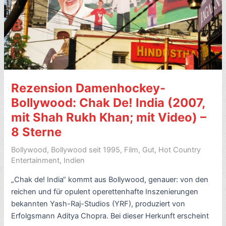
the
World
of
Indian
Moviemaking,
von
Stephen
Rezension Damenhockey-
Alter
(2007)
Bollywood: Chak De! India (2007,
–
mit Shah Rukh Khan; mit Video) –
8
8 Sterne
Sterne
Bollywood
,
Bollywood seit 1995
,
Film
,
Gut
,
Hot Country
Entertainment
,
Indien
„Chak de! India“ kommt aus Bollywood, genauer: von den
reichen und für opulent operettenhafte Inszenierungen
bekannten Yash-Raj-Studios (YRF), produziert von
Erfolgsmann Aditya Chopra. Bei dieser Herkunft erscheint