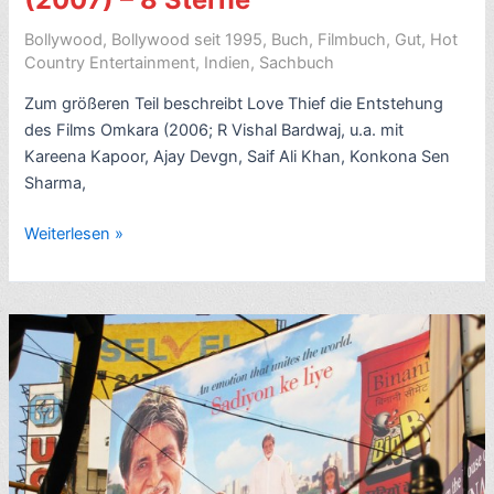
Khan,
Preity
Bollywood
,
Bollywood seit 1995
,
Buch
,
Filmbuch
,
Gut
,
Hot
Zinta,
Country Entertainment
,
Indien
,
Sachbuch
Saif
Zum größeren Teil beschreibt Love Thief die Entstehung
Ali
des Films Omkara (2006; R Vishal Bardwaj, u.a. mit
Khan;
Kareena Kapoor, Ajay Devgn, Saif Ali Khan, Konkona Sen
mit
Sharma,
Video)
–
Rezension
Weiterlesen »
8
Bollywood-
Sterne
Filmbuch:
Fantasies
of
a
Bollywood
Love
Thief:
Inside