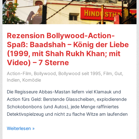
Video
–
7
Sterne
Rezension Bollywood-Action-
Spaß: Baadshah – König der Liebe
(1999, mit Shah Rukh Khan; mit
Video) – 7 Sterne
Action-Film
,
Bollywood
,
Bollywood seit 1995
,
Film
,
Gut
,
Indien
,
Komödie
Die Regisseure Abbas-Mastan liefern viel Klamauk und
Action fürs Geld: Berstende Glasscheiben, explodierende
Schokobonbons (und Autos), jede Menge raffiniertes
Detektivspielzeug und nicht zu flache Witze am laufenden
Rezension
Weiterlesen »
Bollywood-