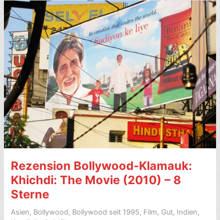
(2003)
–
7
Sterne
–
mit
Presse-
Links
&
Video
Rezension Bollywood-Klamauk:
Khichdi: The Movie (2010) – 8
Sterne
Asien
,
Bollywood
,
Bollywood seit 1995
,
Film
,
Gut
,
Indien
,