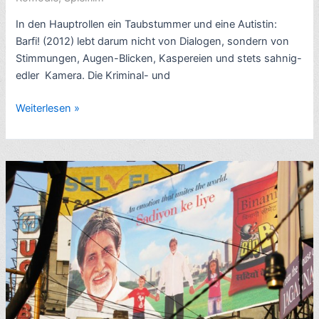
In den Hauptrollen ein Taubstummer und eine Autistin:
Barfi! (2012) lebt darum nicht von Dialogen, sondern von
Stimmungen, Augen-Blicken, Kaspereien und stets sahnig-
edler Kamera. Die Kriminal- und
Rezension
Weiterlesen »
Bollywood-
Taubstummen-
Komödie:
Barfi!
(2012,
mit
Ranbir
Kapoor,
Priyanka
Chopra)
–
mit