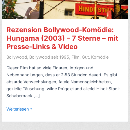
Rezension Bollywood-Komödie:
Hungama (2003) – 7 Sterne – mit
Presse-Links & Video
Bollywood
,
Bollywood seit 1995
,
Film
,
Gut
,
Komödie
Dieser Film hat so viele Figuren, Intrigen und
Nebenhandlungen, dass er 2:53 Stunden dauert. Es gibt
absurde Verwechslungen, fatale Namensgleichheiten,
gezielte Täuschung, wilde Prügelei und allerlei Hindi-Stadl-
Schabernack […]
Rezension
Weiterlesen »
Bollywood-
Komödie:
Hungama