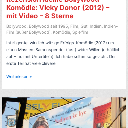
–
Komödie: Vicky Donor (2012) –
8
mit Video – 8 Sterne
Sterne
Bollywood
,
Bollywood seit 1995
,
Film
,
Gut
,
Indien
,
Indien-
Film (außer Bollywood)
,
Komödie
,
Spielfilm
Intelligente, wirklich witzige Erfolgs-Komödie (2012) um
einen Massen-Samenspender (fast) wider Willen (erhältlich
auf Hindi mit Untertiteln). Ich habe selten so gelacht. Der
erste Teil hat viele clevere,
Rezension
Weiterlesen »
kleine
Bollywood-
Komödie:
Vicky
Donor
(2012)
–