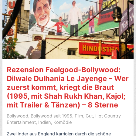
mit
Video
–
8
Sterne
Rezension Feelgood-Bollywood:
Dilwale Dulhania Le Jayenge – Wer
zuerst kommt, kriegt die Braut
(1995, mit Shah Rukh Khan, Kajol;
mit Trailer & Tänzen) – 8 Sterne
Bollywood
,
Bollywood seit 1995
,
Film
,
Gut
,
Hot Country
Entertainment
,
Indien
,
Komödie
Zwei Inder aus England karriolen durch die schöne