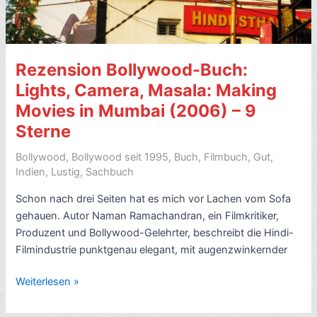
Rezension Bollywood-Buch:
Lights, Camera, Masala: Making
Movies in Mumbai (2006) – 9
Sterne
Bollywood
,
Bollywood seit 1995
,
Buch
,
Filmbuch
,
Gut
,
Indien
,
Lustig
,
Sachbuch
Schon nach drei Seiten hat es mich vor Lachen vom Sofa
gehauen. Autor Naman Ramachandran, ein Filmkritiker,
Produzent und Bollywood-Gelehrter, beschreibt die Hindi-
Filmindustrie punktgenau elegant, mit augenzwinkernder
Rezension
Weiterlesen »
Bollywood-
Buch: