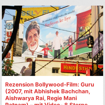
Lights,
Camera,
Masala:
Making
Movies
in
Mumbai
(2006)
–
9
Sterne
Rezension Bollywood-Film: Guru
(2007, mit Abhishek Bachchan,
Aishwarya Rai, Regie Mani
Ratnam) – mit Video- 8 Sterne