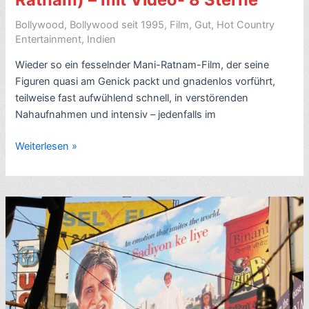
Bollywood
,
Bollywood seit 1995
,
Film
,
Gut
,
Hot Country
Entertainment
,
Indien
Wieder so ein fesselnder Mani-Ratnam-Film, der seine
Figuren quasi am Genick packt und gnadenlos vorführt,
teilweise fast aufwühlend schnell, in verstörenden
Nahaufnahmen und intensiv – jedenfalls im
Rezension
Weiterlesen »
Bollywood-
Film:
Guru
(2007,
mit
Abhishek
Bachchan,
Aishwarya
Rai,