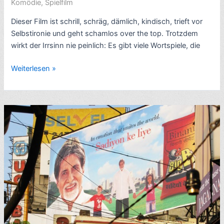
Komödie
,
Spielfilm
Dieser Film ist schrill, schräg, dämlich, kindisch, trieft vor
Selbstironie und geht schamlos over the top. Trotzdem
wirkt der Irrsinn nie peinlich: Es gibt viele Wortspiele, die
Rezension
Weiterlesen »
Bollywood-
Klamauk:
Khichdi:
The
Movie
(2010)
–
8
Sterne