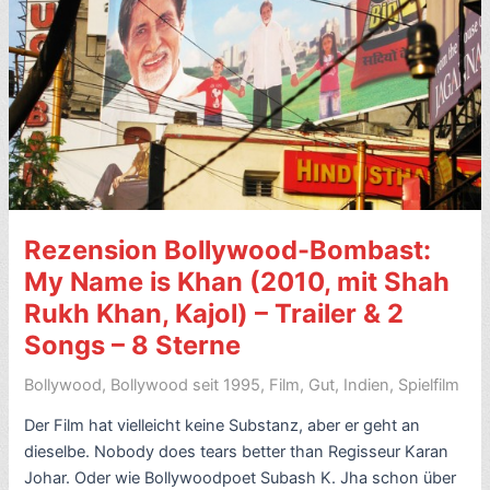
Kareena
Kapoor)
–
mit
Videos
–
8
Sterne
Rezension Bollywood-Bombast:
My Name is Khan (2010, mit Shah
Rukh Khan, Kajol) – Trailer & 2
Songs – 8 Sterne
Bollywood
,
Bollywood seit 1995
,
Film
,
Gut
,
Indien
,
Spielfilm
Der Film hat vielleicht keine Substanz, aber er geht an
dieselbe. Nobody does tears better than Regisseur Karan
Johar. Oder wie Bollywoodpoet Subash K. Jha schon über