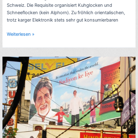
Schweiz. Die Requisite organisiert Kuhglocken und
Schneeflocken (kein Alphorn). Zu fröhlich orientalischen,
trotz karger Elektronik stets sehr gut konsumierbaren
Rezension
Weiterlesen »
Feelgood-
Bollywood:
Dilwale
Dulhania
Le
Jayenge
–
Wer
zuerst
kommt,
kriegt
die
Braut
(1995,