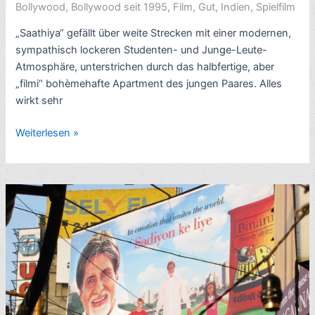
Bollywood
,
Bollywood seit 1995
,
Film
,
Gut
,
Indien
,
Spielfilm
„Saathiya“ gefällt über weite Strecken mit einer modernen,
sympathisch lockeren Studenten- und Junge-Leute-
Atmosphäre, unterstrichen durch das halbfertige, aber
„filmi“ bohèmehafte Apartment des jungen Paares. Alles
wirkt sehr
Rezension
Weiterlesen »
Bollywood-
Ehe-
Drama:
Saathiya
–
Sehnsucht
nach
Dir
(2002,
mit