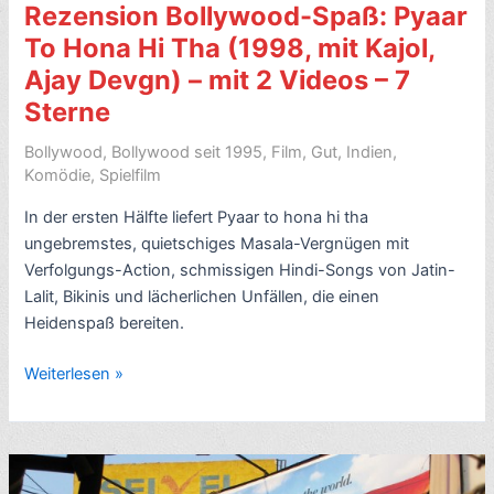
Rezension Bollywood-Spaß: Pyaar
Anupama
Chopra
To Hona Hi Tha (1998, mit Kajol,
(2008)
Ajay Devgn) – mit 2 Videos – 7
–
Sterne
8
Sterne
Bollywood
,
Bollywood seit 1995
,
Film
,
Gut
,
Indien
,
Komödie
,
Spielfilm
In der ersten Hälfte liefert Pyaar to hona hi tha
ungebremstes, quietschiges Masala-Vergnügen mit
Verfolgungs-Action, schmissigen Hindi-Songs von Jatin-
Lalit, Bikinis und lächerlichen Unfällen, die einen
Heidenspaß bereiten.
Rezension
Weiterlesen »
Bollywood-
Spaß:
Pyaar
To