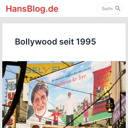
Zum
HansBlog.de
Inhalt
Search
for:
springen
Bollywood seit 1995