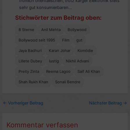
fröhlich orientalischen, trotz karger Elektronik stets
sehr gut konsumierbaren...
Stichwörter zum Beitrag oben:
8 Sterne
Anil Mehta
Bollywood
Bollywood seit 1995
Film
gut
Jaya Badhuri
Karan Johar
Komödie
Lillete Dubey
lustig
Nikhil Advani
Preity Zinta
Reema Lagoo
Saif Ali Khan
Shah Rukh Khan
Sonali Bendre
←
Vorheriger Beitrag
Nächster Beitrag
→
Kommentar verfassen