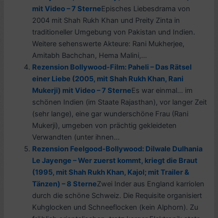
mit Video – 7 Sterne
Episches Liebesdrama von
2004 mit Shah Rukh Khan und Preity Zinta in
traditioneller Umgebung von Pakistan und Indien.
Weitere sehenswerte Akteure: Rani Mukherjee,
Amitabh Bachchan, Hema Malini,...
Rezension Bollywood-Film: Paheli – Das Rätsel
einer Liebe (2005, mit Shah Rukh Khan, Rani
Mukerji) mit Video – 7 Sterne
Es war einmal… im
schönen Indien (im Staate Rajasthan), vor langer Zeit
(sehr lange), eine gar wunderschöne Frau (Rani
Mukerji), umgeben von prächtig gekleideten
Verwandten (unter ihnen...
Rezension Feelgood-Bollywood: Dilwale Dulhania
Le Jayenge – Wer zuerst kommt, kriegt die Braut
(1995, mit Shah Rukh Khan, Kajol; mit Trailer &
Tänzen) – 8 Sterne
Zwei Inder aus England karriolen
durch die schöne Schweiz. Die Requisite organisiert
Kuhglocken und Schneeflocken (kein Alphorn). Zu