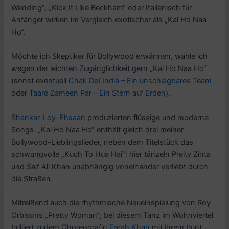
Wedding“, „Kick It Like Beckham“ oder Italienisch für
Anfänger wirken im Vergleich exotischer als „Kal Ho Naa
Ho“.
Möchte ich Skeptiker für Bollywood erwärmen, wähle ich
wegen der leichten Zugänglichkeit gern „Kal Ho Naa Ho“
(sonst eventuell
Chak De! India – Ein unschlagbares Team
oder
Taare Zameen Par – Ein Stern auf Erden
).
Shankar-Loy-Ehsaan
produzierten flüssige und moderne
Songs. „Kal Ho Naa Ho“ enthält gleich drei meiner
Bollywood-Lieblingslieder, neben dem Titelstück das
schwungvolle „Kuch To Hua Hai“: hier tänzeln Preity Zinta
und Saif Ali Khan unabhängig voneinander verliebt durch
die Straßen.
Mitreißend auch die rhythmische Neueinspielung von Roy
Orbisons „Pretty Woman“; bei diesem Tanz im Wohnviertel
brilliert zudem Choreografin
Farah Khan
mit ihrem bunt