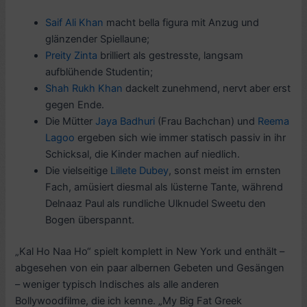
Saif Ali Khan
macht bella figura mit Anzug und
glänzender Spiellaune;
Preity Zinta
brilliert als gestresste, langsam
aufblühende Studentin;
Shah Rukh Khan
dackelt zunehmend, nervt aber erst
gegen Ende.
Die Mütter
Jaya Badhuri
(Frau Bachchan) und
Reema
Lagoo
ergeben sich wie immer statisch passiv in ihr
Schicksal, die Kinder machen auf niedlich.
Die vielseitige
Lillete Dubey
, sonst meist im ernsten
Fach, amüsiert diesmal als lüsterne Tante, während
Delnaaz Paul als rundliche Ulknudel Sweetu den
Bogen überspannt.
„Kal Ho Naa Ho“ spielt komplett in New York und enthält –
abgesehen von ein paar albernen Gebeten und Gesängen
– weniger typisch Indisches als alle anderen
Bollywoodfilme, die ich kenne. „My Big Fat Greek