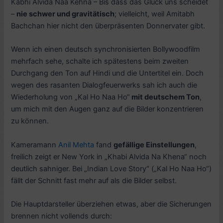
Kabhi Alvida Naa Kehna – Bis dass das Glück uns scheidet
–
nie schwer und gravitätisch
; vielleicht, weil Amitabh
Bachchan hier nicht den überpräsenten Donnervater gibt.
Wenn ich einen deutsch synchronisierten Bollywoodfilm
mehrfach sehe, schalte ich spätestens beim zweiten
Durchgang den Ton auf Hindi und die Untertitel ein. Doch
wegen des rasanten Dialogfeuerwerks sah ich auch die
Wiederholung von „Kal Ho Naa Ho“
mit deutschem Ton
,
um mich mit den Augen ganz auf die Bilder konzentrieren
zu können.
Kameramann
Anil Mehta
fand
gefällige Einstellungen
,
freilich zeigt er New York in „Khabi Alvida Na Khena“ noch
deutlich sahniger. Bei „Indian Love Story“ („Kal Ho Naa Ho“)
fällt der Schnitt fast mehr auf als die Bilder selbst.
Die Hauptdarsteller überziehen etwas, aber die Sicherungen
brennen nicht vollends durch: