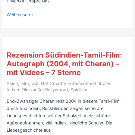
Priyanka Chopra Das
Rezension
Weiterlesen »
Indien-
Komödie:
Cheeni
Kum
–
Rezension Südindien-Tamil-Film:
Zuckersüß
Autograph (2004, mit Cheran) –
&
mit Videos – 7 Sterne
echt
scharf
Asien
,
Film
,
Gut
,
Hot Country Entertainment
,
Indien
,
(2007,
Indien-Film (außer Bollywood)
,
Spielfilm
mit
End-Zwanziger Cheran reist 2004 in diesem Tamil-Film
Amitabh
durch Südindien, Rückblenden zeigen seine drei
Bachchan,
Liebesgeschichten seit der Schulzeit. Viele schöne
Tabu)
Außenaufnahmen, viel Indien. Niedliche Schüler: Die
–
Liebesgeschichte aus
mit