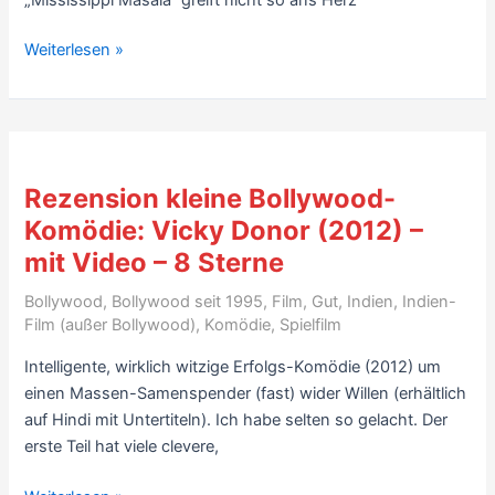
Rezension
Weiterlesen »
US-
Inder-
Spielfilm:
Mississipi
Masala
Rezension kleine Bollywood-
(1991,
Komödie: Vicky Donor (2012) –
mit
mit Video – 8 Sterne
Denzel
Washington;
Bollywood
,
Bollywood seit 1995
,
Film
,
Gut
,
Indien
,
Indien-
mit
Film (außer Bollywood)
,
Komödie
,
Spielfilm
Trailer
Intelligente, wirklich witzige Erfolgs-Komödie (2012) um
&
einen Massen-Samenspender (fast) wider Willen (erhältlich
2
auf Hindi mit Untertiteln). Ich habe selten so gelacht. Der
Szenen)
erste Teil hat viele clevere,
–
8