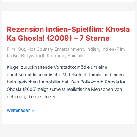
Spielfilm:
Trishna
(2011,
mit
Rezension Indien-Spielfilm: Khosla
Freida
Ka Ghosla! (2009) – 7 Sterne
Pinto)
–
Film
,
Gut
,
Hot Country Entertainment
,
Indien
,
Indien-Film
mit
(außer Bollywood)
,
Komödie
,
Spielfilm
Trailer
Kluge, zurückhaltende Vorstadtkomödie um eine
–
durchschnittliche indische Mittelschichtfamilie und einen
7
betrügerischen Immobilienhai. Kein Bollywood: Khosla ka
Sterne
Ghosla (2006) zeigt zumeist realistische Menschen von
nebenan, die nie tanzen,
Rezension
Weiterlesen »
Indien-
Spielfilm:
Khosla