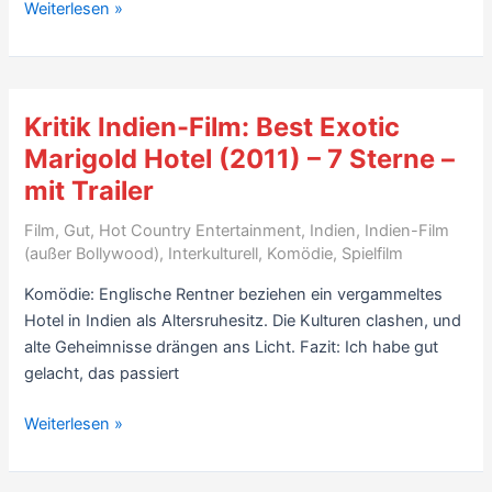
Rezension
Weiterlesen »
Indien-
Kolonial-
Film:
Hitze
Kritik Indien-Film: Best Exotic
und
Marigold Hotel (2011) – 7 Sterne –
Staub
mit Trailer
(1983,
Prod.
Film
,
Gut
,
Hot Country Entertainment
,
Indien
,
Indien-Film
Merchant-
(außer Bollywood)
,
Interkulturell
,
Komödie
,
Spielfilm
Ivory)
Komödie: Englische Rentner beziehen ein vergammeltes
–
Hotel in Indien als Altersruhesitz. Die Kulturen clashen, und
7/10
alte Geheimnisse drängen ans Licht. Fazit: Ich habe gut
–
gelacht, das passiert
mit
Rezensionen
Kritik
Weiterlesen »
&
Indien-
Video
Film: