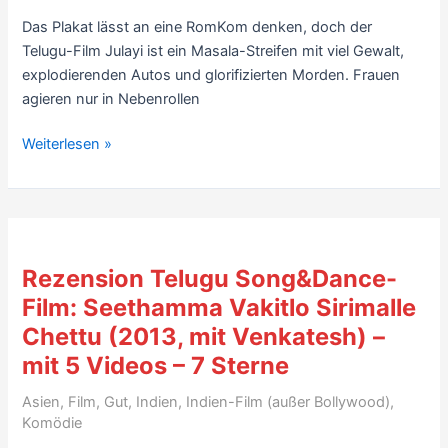
Sterne
Das Plakat lässt an eine RomKom denken, doch der
Telugu-Film Julayi ist ein Masala-Streifen mit viel Gewalt,
explodierenden Autos und glorifizierten Morden. Frauen
agieren nur in Nebenrollen
Telugu-
Weiterlesen »
Action-
Masala:
Julayi
(2012,
mit
Rezension Telugu Song&Dance-
Allu
Film: Seethamma Vakitlo Sirimalle
Arjun,
Chettu (2013, mit Venkatesh) –
Ileana)
–
mit 5 Videos – 7 Sterne
6
Asien
,
Film
,
Gut
,
Indien
,
Indien-Film (außer Bollywood)
,
Videos
Komödie
–