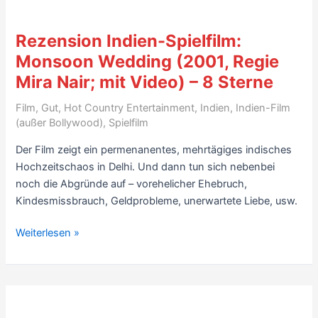
and
Mrs.
Rezension Indien-Spielfilm:
Iyer
Monsoon Wedding (2001, Regie
(2002,
Mira Nair; mit Video) – 8 Sterne
mit
Konkona
Film
,
Gut
,
Hot Country Entertainment
,
Indien
,
Indien-Film
Sen
(außer Bollywood)
,
Spielfilm
Sharma)
Der Film zeigt ein permenanentes, mehrtägiges indisches
–
Hochzeitschaos in Delhi. Und dann tun sich nebenbei
mit
noch die Abgründe auf – vorehelicher Ehebruch,
Video
Kindesmissbrauch, Geldprobleme, unerwartete Liebe, usw.
–
8
Rezension
Weiterlesen »
Sterne
Indien-
Spielfilm:
Monsoon
Wedding
(2001,