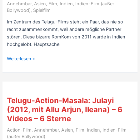
Annehmbar
,
Asien
,
Film
,
Indien
,
Indien-Film (außer
–
Bollywood)
,
Spielfilm
2
Im Zentrum des Telugu-Films steht ein Paar, das nie so
Videos
recht zusammenkommt, weil andere mögliche Partner
–
stören. Diese bizarre RomKom von 2011 wurde in Indien
7
hochgelobt. Hauptsache
Sterne
Telugu-
Weiterlesen »
Film
(Indien):
Ala
Modalaindi
(2011)
Telugu-Action-Masala: Julayi
–
(2012, mit Allu Arjun, Ileana) – 6
mit
Videos – 6 Sterne
Video
–
Action-Film
,
Annehmbar
,
Asien
,
Film
,
Indien
,
Indien-Film
5
(außer Bollywood)