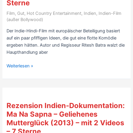
Sterne
Aparna
Sen)
Film
,
Gut
,
Hot Country Entertainment
,
Indien
,
Indien-Film
–
(außer Bollywood)
7
Der Indie-Hindi-Film mit europäischer Beteiligung basiert
Sterne
auf ein paar pfiffigen Ideen, die gut eine flotte Komödie
ergeben hätten. Autor und Regisseur Ritesh Batra walzt die
Haupthandlung aber
Rezension
Weiterlesen »
Indien-
Spielfilm:
Lunchbox
(2013)
–
Rezension Indien-Dokumentation:
mit
Ma Na Sapna – Geliehenes
Trailer
Mutterglück (2013) – mit 2 Videos
–
7
– 7 Sterne