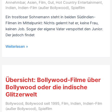
Sterne
Annehmbar
,
Asien
,
Film
,
Gut
,
Hot Country Entertainment
,
Indien
,
Indien-Film (außer Bollywood)
,
Spielfilm
Ein trostloser Sohnemann steht in beiden Südindien-
Filmen im Mittelpunkt: Nichts gelernt hat er, keine Frau,
keinen Job. Sogar der eigene Vater verspottet den Junior.
Der jedoch findet
Orginal
Weiterlesen »
&
Remake,
2
Südindien-
Filme
Übersicht: Bollywood-Filme über
rezensiert:
Bollywood oder die indische
„Aadavari
Glitzerwelt
Matalaku
Ardhalu
Bollywood
,
Bollywood seit 1995
,
Film
,
Indien
,
Indien-Film
Verule“
(außer Bollywood)
,
Spielfilm