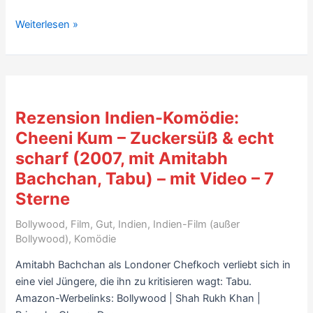
Rezension
Weiterlesen »
Indien-
Spielfilm:
Pestonjee
(1988,
mit
Rezension Indien-Komödie:
Shabana
Cheeni Kum – Zuckersüß & echt
Azmi)
scharf (2007, mit Amitabh
–
mit
Bachchan, Tabu) – mit Video – 7
Trailer
Sterne
–
Bollywood
,
Film
,
Gut
,
Indien
,
Indien-Film (außer
7
Bollywood)
,
Komödie
Sterne
Amitabh Bachchan als Londoner Chefkoch verliebt sich in
eine viel Jüngere, die ihn zu kritisieren wagt: Tabu.
Amazon-Werbelinks: Bollywood | Shah Rukh Khan |