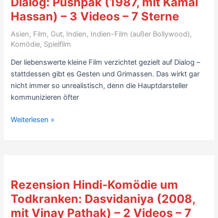
Dialog: Pushpak (1987, mit Kamal
(Auswahl)
Hassan) – 3 Videos – 7 Sterne
–
mit
Asien
,
Film
,
Gut
,
Indien
,
Indien-Film (außer Bollywood)
,
5
Komödie
,
Spielfilm
Videos
Der liebenswerte kleine Film verzichtet gezielt auf Dialog –
stattdessen gibt es Gesten und Grimassen. Das wirkt gar
nicht immer so unrealistisch, denn die Hauptdarsteller
kommunizieren öfter
Rezension
Weiterlesen »
Hindi-
Komödie
ohne
Dialog:
Pushpak
Rezension Hindi-Komödie um
(1987,
Todkranken: Dasvidaniya (2008,
mit
mit Vinay Pathak) – 2 Videos – 7
Kamal