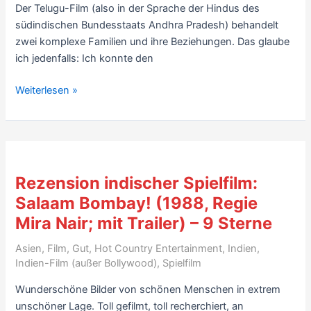
6
Der Telugu-Film (also in der Sprache der Hindus des
Sterne
südindischen Bundesstaats Andhra Pradesh) behandelt
zwei komplexe Familien und ihre Beziehungen. Das glaube
ich jedenfalls: Ich konnte den
Rezension
Weiterlesen »
Telugu
Song&Dance-
Film:
Seethamma
Vakitlo
Rezension indischer Spielfilm:
Sirimalle
Salaam Bombay! (1988, Regie
Chettu
Mira Nair; mit Trailer) – 9 Sterne
(2013,
mit
Asien
,
Film
,
Gut
,
Hot Country Entertainment
,
Indien
,
Venkatesh)
Indien-Film (außer Bollywood)
,
Spielfilm
–
Wunderschöne Bilder von schönen Menschen in extrem
mit
unschöner Lage. Toll gefilmt, toll recherchiert, an
5