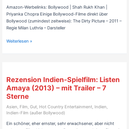
(
Amazon-Werbelinks: Bollywood | Shah Rukh Khan |
Telugu,
Priyanka Chopra Einige Bollywood-Filme direkt über
6
Bollywood (zumindest zeitweise): The Dirty Picture – 2011 –
Sterne,
Regie Milan Luthria – Darsteller
mit
Venkatesh)
Übersicht:
Weiterlesen »
+
Bollywood-
„Yaaradi
Filme
Nee
über
Mohini“
Bollywood
(Tamil,
oder
7
Rezension Indien-Spielfilm: Listen
die
Sterne,
Amaya (2013) – mit Trailer – 7
indische
mit
Sterne
Glitzerwelt
Dhanush)
–
Asien
,
Film
,
Gut
,
Hot Country Entertainment
,
Indien
,
mit
Indien-Film (außer Bollywood)
Video
Ein schöner, eher ernster, sehr erwachsener, aber nicht