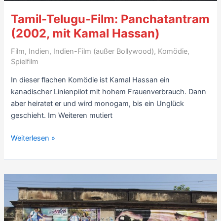
Tamil-Telugu-Film: Panchatantram
(2002, mit Kamal Hassan)
Film
,
Indien
,
Indien-Film (außer Bollywood)
,
Komödie
,
Spielfilm
In dieser flachen Komödie ist Kamal Hassan ein
kanadischer Linienpilot mit hohem Frauenverbrauch. Dann
aber heiratet er und wird monogam, bis ein Unglück
geschieht. Im Weiteren mutiert
Tamil-
Weiterlesen »
Telugu-
Film:
Panchatantram
(2002,
mit
Kamal
Hassan)