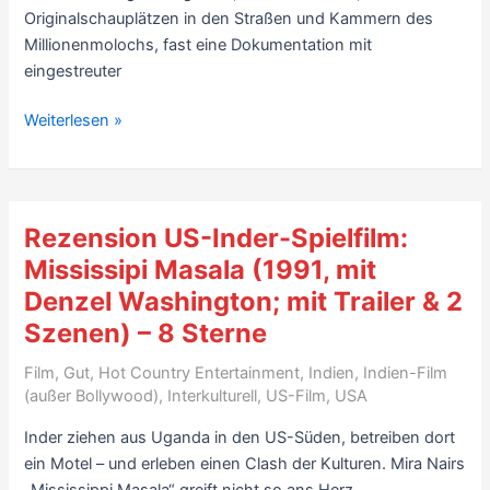
Originalschauplätzen in den Straßen und Kammern des
Videos
Millionenmolochs, fast eine Dokumentation mit
–
eingestreuter
7
Sterne
Rezension
Weiterlesen »
indischer
Spielfilm:
Salaam
Bombay!
Rezension US-Inder-Spielfilm:
(1988,
Mississipi Masala (1991, mit
Regie
Denzel Washington; mit Trailer & 2
Mira
Szenen) – 8 Sterne
Nair;
mit
Film
,
Gut
,
Hot Country Entertainment
,
Indien
,
Indien-Film
Trailer)
(außer Bollywood)
,
Interkulturell
,
US-Film
,
USA
–
9
Inder ziehen aus Uganda in den US-Süden, betreiben dort
Sterne
ein Motel – und erleben einen Clash der Kulturen. Mira Nairs
„Mississippi Masala“ greift nicht so ans Herz