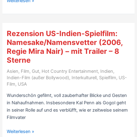
Rezension
Weiterlesen »
Sterne
kleine
Bollywood-
Komödie:
Vicky
Rezension US-Indien-Spielfilm:
Donor
Namesake/Namensvetter (2006,
(2012)
Regie Mira Nair) – mit Trailer – 8
–
Sterne
mit
Video
Asien
,
Film
,
Gut
,
Hot Country Entertainment
,
Indien
,
–
Indien-Film (außer Bollywood)
,
Interkulturell
,
Spielfilm
,
US-
8
Film
,
USA
Sterne
Wunderschön gefilmt, voll zauberhafter Blicke und Gesten
in Nahaufnahmen. Insbesondere Kal Penn als Gogol geht
in seiner Rolle auf und es verblüfft, wie er zeitweise seinem
Filmvater
Rezension
Weiterlesen »