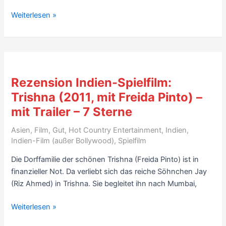
Video
Rezension
Weiterlesen »
–
Südindien-
7
Tamil-
Sterne
Film:
Autograph
(2004,
Rezension Indien-Spielfilm:
mit
Trishna (2011, mit Freida Pinto) –
Cheran)
mit Trailer – 7 Sterne
–
mit
Asien
,
Film
,
Gut
,
Hot Country Entertainment
,
Indien
,
Videos
Indien-Film (außer Bollywood)
,
Spielfilm
–
Die Dorffamilie der schönen Trishna (Freida Pinto) ist in
7
finanzieller Not. Da verliebt sich das reiche Söhnchen Jay
Sterne
(Riz Ahmed) in Trishna. Sie begleitet ihn nach Mumbai,
Rezension
Weiterlesen »
Indien-