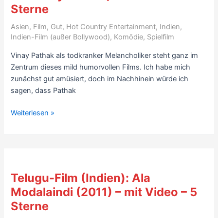
Hassan)
Sterne
–
Asien
,
Film
,
Gut
,
Hot Country Entertainment
,
Indien
,
3
Indien-Film (außer Bollywood)
,
Komödie
,
Spielfilm
Videos
–
Vinay Pathak als todkranker Melancholiker steht ganz im
7
Zentrum dieses mild humorvollen Films. Ich habe mich
Sterne
zunächst gut amüsiert, doch im Nachhinein würde ich
sagen, dass Pathak
Rezension
Weiterlesen »
Hindi-
Komödie
um
Todkranken:
Dasvidaniya
Telugu-Film (Indien): Ala
(2008,
Modalaindi (2011) – mit Video – 5
mit
Sterne
Vinay
Pathak)