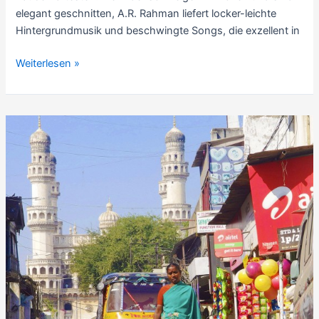
elegant geschnitten, A.R. Rahman liefert locker-leichte
Hintergrundmusik und beschwingte Songs, die exzellent in
Rezension
Weiterlesen »
Telugu-
Komödie:
Ye
Maaya
Chesave
(2010)
–
7
Sterne
–
mit
Hintergründen
&
Videos