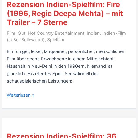
Rezension Indien-Spielfilm: Fire
Regie
(1996, Regie Deepa Mehta) – mit
Mira
Trailer – 7 Sterne
Nair;
mit
Film
,
Gut
,
Hot Country Entertainment
,
Indien
,
Indien-Film
Video)
(außer Bollywood)
,
Spielfilm
–
Ein ruhiger, leiser, langsamer, persönlicher, menschlicher
8
Film über sechs Erwachsene in einem Mittelschicht-
Sterne
Haushalt in Neu-Delhi in den 1990ern. Niemand ist
glücklich. Exzellentes Spiel: Sensationell die
schauspielerischen Leistungen:
Rezension
Weiterlesen »
Indien-
Spielfilm:
Fire
(1996,
Regie
Rezension Indien-Spielfilm: 36