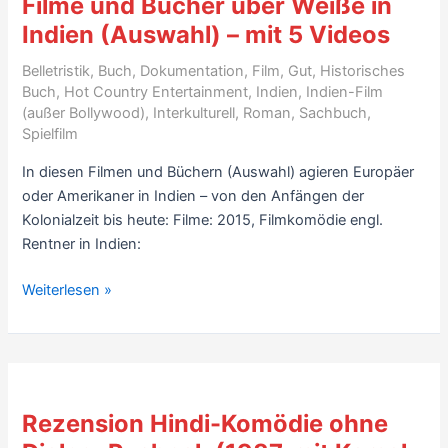
Filme und Bücher über Weiße in
Indien (Auswahl) – mit 5 Videos
Belletristik
,
Buch
,
Dokumentation
,
Film
,
Gut
,
Historisches
Buch
,
Hot Country Entertainment
,
Indien
,
Indien-Film
(außer Bollywood)
,
Interkulturell
,
Roman
,
Sachbuch
,
Spielfilm
In diesen Filmen und Büchern (Auswahl) agieren Europäer
oder Amerikaner in Indien – von den Anfängen der
Kolonialzeit bis heute: Filme: 2015, Filmkomödie engl.
Rentner in Indien:
Filme
Weiterlesen »
und
Bücher
über
Weiße
in
Rezension Hindi-Komödie ohne
Indien