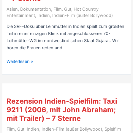
Sterne
Asien
,
Dokumentation
,
Film
,
Gut
,
Hot Country
Entertainment
,
Indien
,
Indien-Film (außer Bollywood)
Die SRF-Doku über Leihmütter in Indien spielt zum größten
Teil in einer einzigen Klinik mit angeschlossener 70-
Leihmütter-WG im nordwestindischen Staat Gujarat. Wir
hören die Frauen reden und
Rezension
Weiterlesen »
Indien-
Dokumentation:
Ma
Na
Sapna
Rezension Indien-Spielfilm: Taxi
–
9211 (2006, mit John Abraham;
Geliehenes
mit Trailer) – 7 Sterne
Mutterglück
(2013)
Film
,
Gut
,
Indien
,
Indien-Film (außer Bollywood)
,
Spielfilm
–