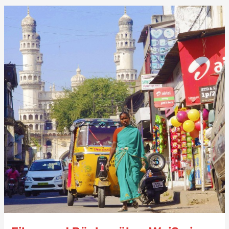
Best
Exotic
Marigold
Hotel
(2011)
–
7
Sterne
–
mit
Trailer