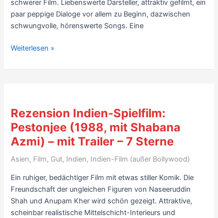
schwerer Film. Liebenswerte Darsteller, attraktiv gefilmt, ein
paar peppige Dialoge vor allem zu Beginn, dazwischen
schwungvolle, hörenswerte Songs. Eine
Rezension
Weiterlesen »
Indien-
Spielfilm:
Listen
Amaya
(2013)
Rezension Indien-Spielfilm:
–
Pestonjee (1988, mit Shabana
mit
Azmi) – mit Trailer – 7 Sterne
Trailer
–
Asien
,
Film
,
Gut
,
Indien
,
Indien-Film (außer Bollywood)
7
Sterne
Ein ruhiger, bedächtiger Film mit etwas stiller Komik. Die
Freundschaft der ungleichen Figuren von Naseeruddin
Shah und Anupam Kher wird schön gezeigt. Attraktive,
scheinbar realistische Mittelschicht-Interieurs und