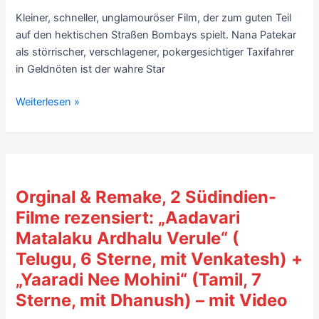
mit
Kleiner, schneller, unglamouröser Film, der zum guten Teil
2
auf den hektischen Straßen Bombays spielt. Nana Patekar
Videos
als störrischer, verschlagener, pokergesichtiger Taxifahrer
–
in Geldnöten ist der wahre Star
7
Rezension
Sterne
Weiterlesen »
Indien-
Spielfilm:
Taxi
9211
(2006,
Orginal & Remake, 2 Südindien-
mit
Filme rezensiert: „Aadavari
John
Matalaku Ardhalu Verule“ (
Abraham;
mit
Telugu, 6 Sterne, mit Venkatesh) +
Trailer)
„Yaaradi Nee Mohini“ (Tamil, 7
–
Sterne, mit Dhanush) – mit Video
7