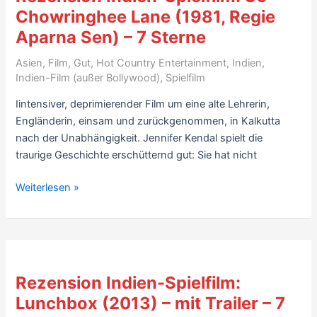
Deepa
Chowringhee Lane (1981, Regie
Mehta)
Aparna Sen) – 7 Sterne
–
mit
Asien
,
Film
,
Gut
,
Hot Country Entertainment
,
Indien
,
Trailer
Indien-Film (außer Bollywood)
,
Spielfilm
–
Iintensiver, deprimierender Film um eine alte Lehrerin,
7
Engländerin, einsam und zurückgenommen, in Kalkutta
Sterne
nach der Unabhängigkeit. Jennifer Kendal spielt die
traurige Geschichte erschütternd gut: Sie hat nicht
Rezension
Weiterlesen »
Indien-
Spielfilm:
36
Chowringhee
Lane
Rezension Indien-Spielfilm:
(1981,
Lunchbox (2013) – mit Trailer – 7
Regie