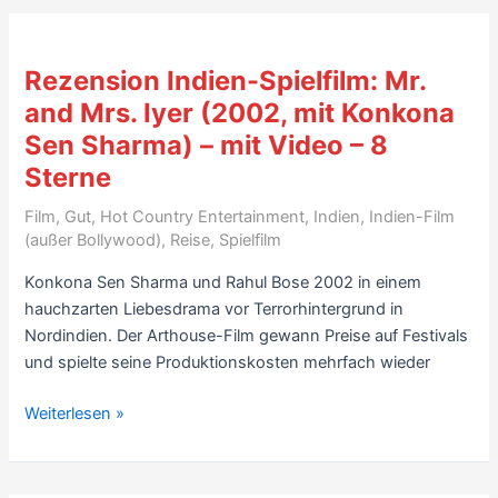
Iqbal
(2005,
mit
Rezension Indien-Spielfilm: Mr.
Naseeruddin
and Mrs. Iyer (2002, mit Konkona
Shah,
Sen Sharma) – mit Video – 8
Shreyas
Talpade)
Sterne
–
Film
,
Gut
,
Hot Country Entertainment
,
Indien
,
Indien-Film
8
(außer Bollywood)
,
Reise
,
Spielfilm
Sterne
Konkona Sen Sharma und Rahul Bose 2002 in einem
hauchzarten Liebesdrama vor Terrorhintergrund in
Nordindien. Der Arthouse-Film gewann Preise auf Festivals
und spielte seine Produktionskosten mehrfach wieder
Rezension
Weiterlesen »
Indien-
Spielfilm:
Mr.