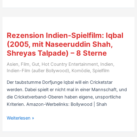
US-
Indien-
Spielfilm:
Namesake/Namensvetter
(2006,
Rezension Indien-Spielfilm: Iqbal
Regie
(2005, mit Naseeruddin Shah,
Mira
Shreyas Talpade) – 8 Sterne
Nair)
–
Asien
,
Film
,
Gut
,
Hot Country Entertainment
,
Indien
,
mit
Indien-Film (außer Bollywood)
,
Komödie
,
Spielfilm
Trailer
Der taubstumme Dorfjunge Iqbal will ein Cricketstar
–
werden. Dabei spielt er nicht mal in einer Mannschaft, und
8
die Cricketverband-Oberen haben eigene, unsportliche
Sterne
Kriterien. Amazon-Werbelinks: Bollywood | Shah
Rezension
Weiterlesen »
Indien-
Spielfilm: