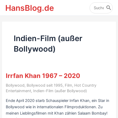
Zum
HansBlog.de
Inhalt
Search
for:
springen
Indien-Film (außer
Bollywood)
Irrfan Khan 1967 – 2020
Bollywood
,
Bollywood seit 1995
,
Film
,
Hot Country
Entertainment
,
Indien-Film (außer Bollywood)
Ende April 2020 starb Schauspieler Irrfan Khan, ein Star in
Bollywood wie in internationalen Filmproduktionen. Zu
meinen Lieblingsfilmen mit Khan zählen Salaam Bombay!