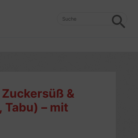
Search
for:
 Zuckersüß &
 Tabu) – mit