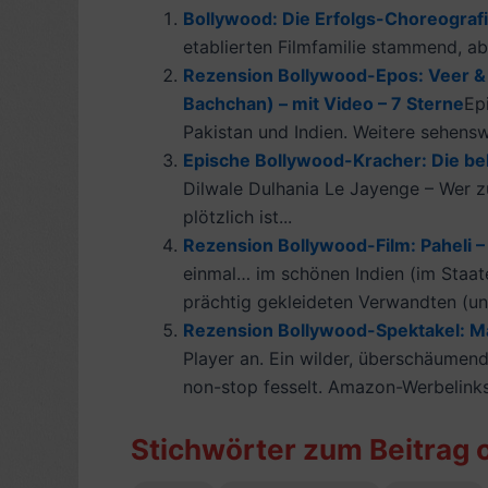
Bollywood: Die Erfolgs-Choreograf
etablierten Filmfamilie stammend, abe
Rezension Bollywood-Epos: Veer & Z
Bachchan) – mit Video – 7 Sterne
Ep
Pakistan und Indien. Weitere sehensw
Epische Bollywood-Kracher: Die be
Dilwale Dulhania Le Jayenge – Wer z
plötzlich ist...
Rezension Bollywood-Film: Paheli – 
einmal… im schönen Indien (im Staate
prächtig gekleideten Verwandten (unt
Rezension Bollywood-Spektakel: Mai
Player an. Ein wilder, überschäumen
non-stop fesselt. Amazon-Werbelinks
Stichwörter zum Beitrag 