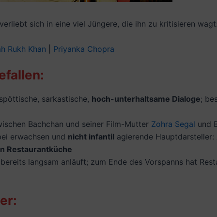
liebt sich in eine viel Jüngere, die ihn zu kritisieren wagt
h Rukh Khan
|
Priyanka Chopra
efallen:
spöttische, sarkastische,
hoch-unterhaltsame Dialoge
; be
ischen Bachchan und seiner Film-Mutter
Zohra Segal
und B
abei erwachsen und
nicht infantil
agierende Hauptdarsteller
n Restaurantküche
 bereits langsam anläuft; zum Ende des Vorspanns hat Res
er: