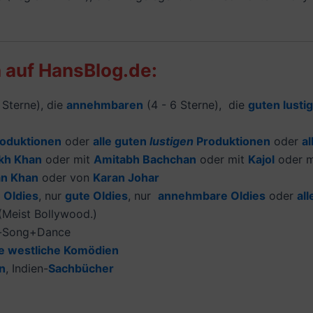
auf HansBlog.de:
Sterne), die
annehmbaren
(4 - 6 Sterne), die
guten lusti
roduktionen
oder
alle guten
lustigen
Produktionen
oder
al
kh Khan
oder mit
Amitabh Bachchan
oder mit
Kajol
oder 
n Khan
oder von
Karan Johar
e Oldies
, nur
gute Oldies
, nur
annehmbare Oldies
oder
al
 (Meist Bollywood.)
-Song+Dance
e westliche Komödien
n
, Indien-
Sachbücher