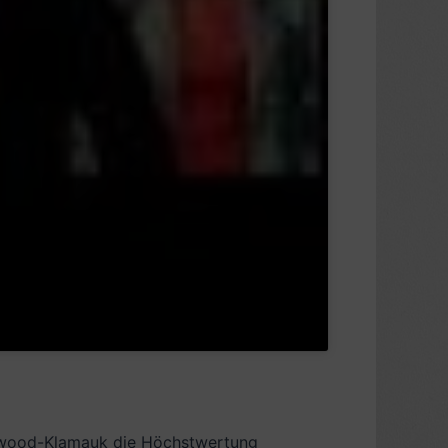
ollywood-Klamauk die Höchstwertung