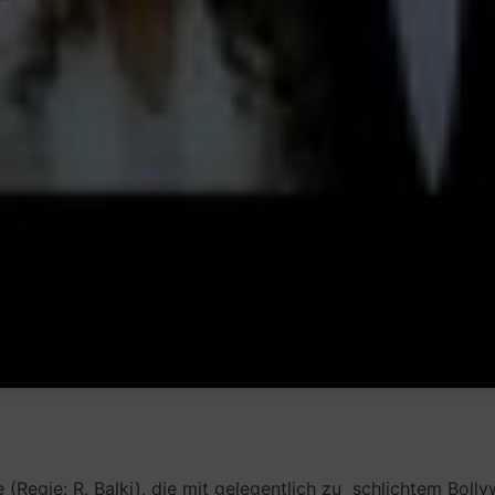
ie (Regie: R. Balki), die mit gelegentlich zu schlichtem B