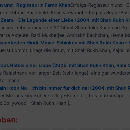
in und -Regisseurin Farah Khan
Erfolgs-Regisseurin und -C
r nicht mit Shah Rukh Khan verwandt – fing als Regie-Assist
aara – Die Legende einer Liebe (2004, mit Shah Rukh Kha
isches Liebesdrama von 2004 mit Shah Rukh Khan und Preit
erte Akteure: Rani Mukherjee, Amitabh Bachchan, Hema Mali
kanntesten Hindi-Movie-Schinken mit Shah Rukh Khan – 
uerst kommt, kriegt die Braut, mit Shah Rukh Khan, Kajol 
Das Rätsel einer Liebe (2005, mit Shah Rukh Khan, Rani M
 Rajasthan), vor langer Zeit (sehr lange), eine gar wunder
er ihnen...
n Hoon Na – Ich bin immer für dich da! (2004, mit Shah R
der Mix aus kindischer College-Komödie, bös blutrünstiger 
: Bollywood | Shah Rukh Khan |...
oben: