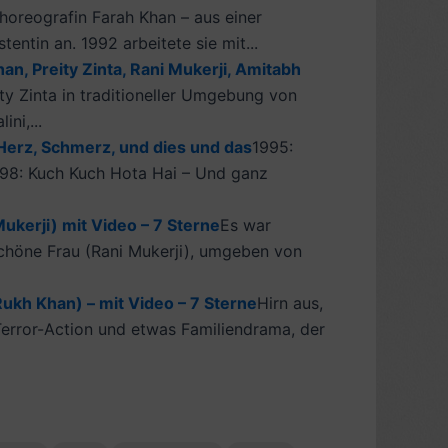
horeografin Farah Khan – aus einer
entin an. 1992 arbeitete sie mit...
n, Preity Zinta, Rani Mukerji, Amitabh
y Zinta in traditioneller Umgebung von
ni,...
Herz, Schmerz, und dies und das
1995:
1998: Kuch Kuch Hota Hai – Und ganz
ukerji) mit Video – 7 Sterne
Es war
schöne Frau (Rani Mukerji), umgeben von
ukh Khan) – mit Video – 7 Sterne
Hirn aus,
Terror-Action und etwas Familiendrama, der