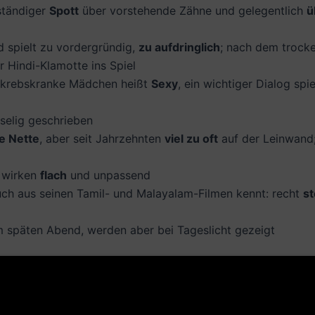
ständiger
Spott
über vorstehende Zähne und gelegentlich
ü
d spielt zu vordergründig,
zu aufdringlich
; nach dem trocke
 Hindi-Klamotte ins Spiel
s krebskranke Mädchen heißt
Sexy
, ein wichtiger Dialog spi
selig geschrieben
e Nette
, aber seit Jahrzehnten
viel zu oft
auf der Leinwand;
n wirken
flach
und unpassend
auch aus seinen Tamil- und Malayalam-Filmen kennt: recht
st
m späten Abend, werden aber bei Tageslicht gezeigt