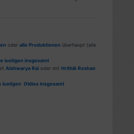
gen
oder
alle Produktionen
überhaupt (alle
le lustigen insgesamt
mit
Aishwarya Rai
oder mit
Hrithik Roshan
le
lustigen
Oldies insgesamt