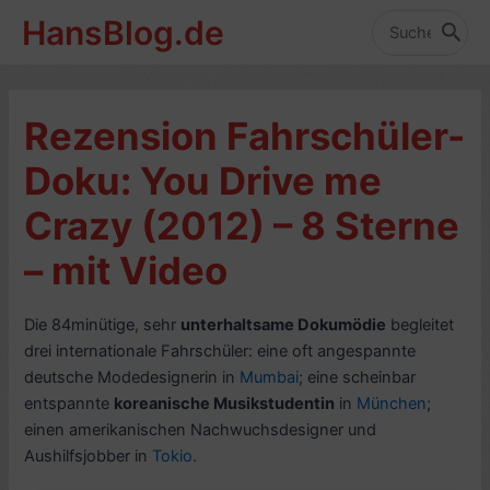
Zum
HansBlog.de
Inhalt
Search
for:
springen
Rezension Fahrschüler-
Doku: You Drive me
Crazy (2012) – 8 Sterne
– mit Video
Die 84minütige, sehr
unterhaltsame Dokumödie
begleitet
drei internationale Fahrschüler: eine oft angespannte
deutsche Modedesignerin in
Mumbai
; eine scheinbar
entspannte
koreanische Musikstudentin
in
München
;
einen amerikanischen Nachwuchsdesigner und
Aushilfsjobber in
Tokio
.