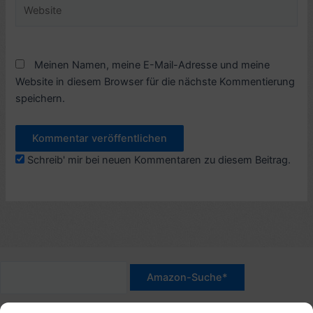
Website
Meinen Namen, meine E-Mail-Adresse und meine
Website in diesem Browser für die nächste Kommentierung
speichern.
Schreib' mir bei neuen Kommentaren zu diesem Beitrag.
*Werbehinweis für Links mit Hinweis "Amazon-Werbelink(s)",