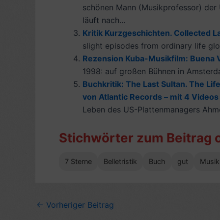
schönen Mann (Musikprofessor) der U
läuft nach...
Kritik Kurzgeschichten. Collected L
slight episodes from ordinary life g
Rezension Kuba-Musikfilm: Buena V
1998: auf großen Bühnen in Amsterda
Buchkritik: The Last Sultan. The Li
von Atlantic Records – mit 4 Videos
Leben des US-Plattenmanagers Ahmet 
Stichwörter zum Beitrag 
7 Sterne
Belletristik
Buch
gut
Musik
←
Vorheriger Beitrag