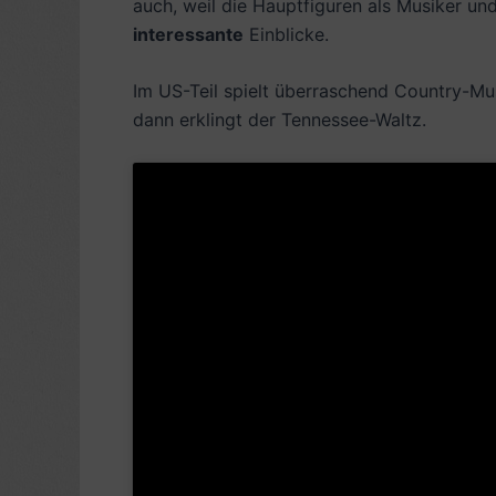
auch, weil die Hauptfiguren als Musiker und
interessante
Einblicke.
Im US-Teil spielt überraschend Country-Mu
dann erklingt der Tennessee-Waltz.