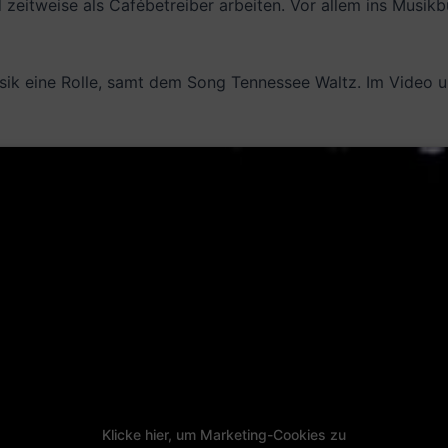
 zeitweise als Cafébetreiber arbeiten. Vor allem ins Musik
sik eine Rolle, samt dem Song Tennessee Waltz. Im Video u
Klicke hier, um Marketing-Cookies zu