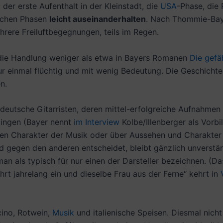
der erste Aufenthalt in der Kleinstadt, die
USA
-Phase, die 
lichen Phasen
leicht auseinanderhalten
. Nach Thommie-Baye
hrere Freiluftbegegnungen, teils im Regen.
t die Handlung weniger als etwa in Bayers Romanen
Die gefä
ur einmal flüchtig und mit wenig Bedeutung. Die Geschicht
n.
 deutsche Gitarristen, deren mittel-erfolgreiche Aufnahme
klingen (Bayer nennt
im Interview
Kolbe/Illenberger als Vorbi
en Charakter der Musik oder über Aussehen und Charakter 
d gegen den anderen entscheidet, bleibt gänzlich unverstän
man als typisch für nur einen der Darsteller bezeichnen. (
hrt jahrelang ein und dieselbe Frau aus der Ferne“ kehrt in
cino, Rotwein,
Musik
und italienische Speisen. Diesmal nicht