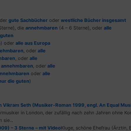
der
gute Sachbücher
oder
westliche Bücher insgesamt
terne), die
annehmbaren
(4 – 6 Sterne), oder
alle
 guten
n
)
oder
alle aus Europa
ehmbaren
, oder
alle
mbaren
, oder
alle
e
annehmbaren
, oder
alle
nnehmbaren
oder
alle
nur die guten
)
Vikram Seth (Musiker-Roman 1999, engl. An Equal Music)
usiker in London, der zufällig nach zehn Jahren ohne Konta
 sie...
009) – 3 Sterne – mit Video
Kluge, schöne Ehefrau (Ärztin, 