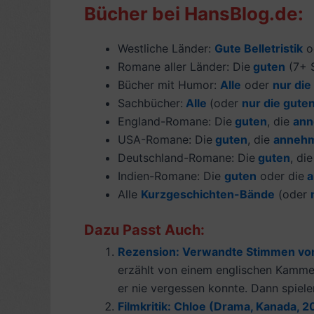
Bücher bei HansBlog.de:
Westliche Länder:
Gute Belletristik
o
Romane aller Länder: Die
guten
(7+ S
Bücher mit Humor:
Alle
oder
nur die
Sachbücher:
Alle
(oder
nur die gute
England-Romane: Die
guten
, die
ann
USA-Romane: Die
guten
, die
anneh
Deutschland-Romane: Die
guten
, di
Indien-Romane: Die
guten
oder die
a
Alle
Kurzgeschichten-Bände
(oder
Dazu Passt Auch:
Rezension: Verwandte Stimmen von 
erzählt von einem englischen Kammerm
er nie vergessen konnte. Dann spielen
Filmkritik: Chloe (Drama, Kanada, 2