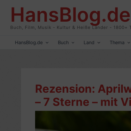
Zum
HansBlog.de
Inhalt
springen
Buch, Film, Musik - Kultur & Heiße Länder - 1800+ 
HansBlog.de
Buch
Land
Thema
Rezension: April
– 7 Sterne – mit V