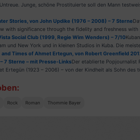
ntreue. Junge, schöne Prostituierte soll den Mann testwe
ater Stories, von John Updike (1976 – 2008) – 7 Sterne
Da
low with significance through the fidelity and freshness wi
ista Social Club (1999, Regie Wim Wenders) – 7/10
Kuban
m und New York und in kleinen Studios in Kuba. Die meisten
fe and Times of Ahmet Ertegun, von Robert Greenfield 201
 – 7 Sterne – mit Presse-Links
Der etablierte Popjournalist
Ertegün (1923 – 2006) – von der Kindheit als Sohn des tür
oben:
Rock
Roman
Thommie Bayer