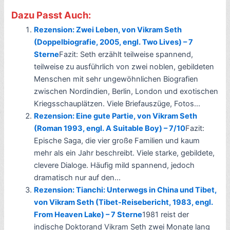
Dazu Passt Auch:
Rezension: Zwei Leben, von Vikram Seth
(Doppelbiografie, 2005, engl. Two Lives) – 7
Sterne
Fazit: Seth erzählt teilweise spannend,
teilweise zu ausführlich von zwei noblen, gebildeten
Menschen mit sehr ungewöhnlichen Biografien
zwischen Nordindien, Berlin, London und exotischen
Kriegsschauplätzen. Viele Briefauszüge, Fotos...
Rezension: Eine gute Partie, von Vikram Seth
(Roman 1993, engl. A Suitable Boy) – 7/10
Fazit:
Epische Saga, die vier große Familien und kaum
mehr als ein Jahr beschreibt. Viele starke, gebildete,
clevere Dialoge. Häufig mild spannend, jedoch
dramatisch nur auf den...
Rezension: Tianchi: Unterwegs in China und Tibet,
von Vikram Seth (Tibet-Reisebericht, 1983, engl.
From Heaven Lake) – 7 Sterne
1981 reist der
indische Doktorand Vikram Seth zwei Monate lang