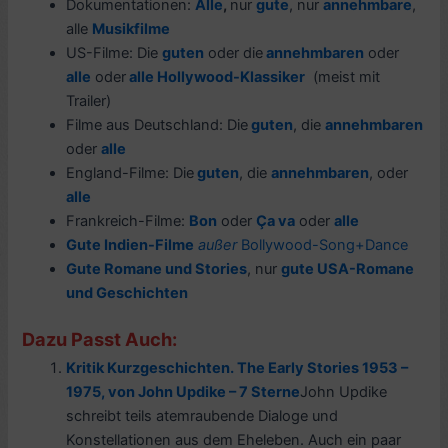
Dokumentationen:
Alle
,
nur
gute
, nur
annehmbare
,
alle
Musikfilme
US-Filme: Die
guten
oder die
annehmbaren
oder
alle
oder
alle Hol
lywood-Klassiker
(meist mit
Trailer)
Filme aus Deutschland: Die
guten
, die
annehmbaren
oder
alle
England-Filme: Die
guten
, die
annehmbaren
, oder
alle
Frankreich-Filme:
Bon
oder
Ça va
oder
alle
Gute Indien-Filme
außer
Bollywood-Song+Dance
Gute Romane und Stories
, nur
gute USA-Romane
und Geschichten
Dazu Passt Auch:
Kritik Kurzgeschichten. The Early Stories 1953 –
1975, von John Updike – 7 Sterne
John Updike
schreibt teils atemraubende Dialoge und
Konstellationen aus dem Eheleben. Auch ein paar