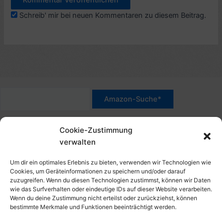
Schreib' mir bei neuen Kommentaren zu diesem Beitrag.
*Werbehinweis für Links mit Hinweis "Amazon-Werbelink(s)",
Cookie-Zustimmung
"Amazon-Suche" und/oder mit Sternchen (*): Das sind Affiliate-
verwalten
Link. Wenn Du auf der verlinkten Website etwas kaufst, erhalte
ich eine Provision. Du zahlst nur den normalen Preis - ohne
Um dir ein optimales Erlebnis zu bieten, verwenden wir Technologien wie
Aufschlag – und unterstützt diese Seite. Als Amazon-Partner
Cookies, um Geräteinformationen zu speichern und/oder darauf
zuzugreifen. Wenn du diesen Technologien zustimmst, können wir Daten
verdiene ich an qualifizierten Verkäufen. Dies gilt auch für
wie das Surfverhalten oder eindeutige IDs auf dieser Website verarbeiten.
Klicks/Tipps auf Produktbilder, die mit einer Händler-Seite wie
Wenn du deine Zustimmung nicht erteilst oder zurückziehst, können
Amazon verlinkt sind.
bestimmte Merkmale und Funktionen beeinträchtigt werden.