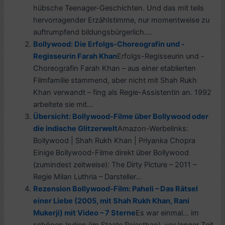
hübsche Teenager-Geschichten. Und das mit teils
hervorragender Erzählstimme, nur momentweise zu
auftrumpfend bildungsbürgerlich....
Bollywood: Die Erfolgs-Choreografin und -
Regisseurin Farah Khan
Erfolgs-Regisseurin und -
Choreografin Farah Khan – aus einer etablierten
Filmfamilie stammend, aber nicht mit Shah Rukh
Khan verwandt – fing als Regie-Assistentin an. 1992
arbeitete sie mit...
Übersicht: Bollywood-Filme über Bollywood oder
die indische Glitzerwelt
Amazon-Werbelinks:
Bollywood | Shah Rukh Khan | Priyanka Chopra
Einige Bollywood-Filme direkt über Bollywood
(zumindest zeitweise): The Dirty Picture – 2011 –
Regie Milan Luthria – Darsteller...
Rezension Bollywood-Film: Paheli – Das Rätsel
einer Liebe (2005, mit Shah Rukh Khan, Rani
Mukerji) mit Video – 7 Sterne
Es war einmal… im