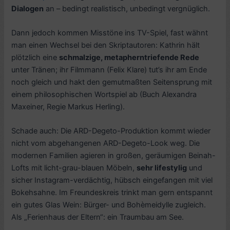
Dialogen
an – bedingt realistisch, unbedingt vergnüglich.
Dann jedoch kommen Misstöne ins TV-Spiel, fast wähnt
man einen Wechsel bei den Skriptautoren: Kathrin hält
plötzlich eine
schmalzige, metapherntriefende Rede
unter Tränen; ihr Filmmann (Felix Klare) tut’s ihr am Ende
noch gleich und hakt den gemutmaßten Seitensprung mit
einem philosophischen Wortspiel ab (Buch Alexandra
Maxeiner, Regie Markus Herling).
Schade auch: Die ARD-Degeto-Produktion kommt wieder
nicht vom abgehangenen ARD-Degeto-Look weg. Die
modernen Familien agieren in großen, geräumigen Beinah-
Lofts mit licht-grau-blauen Möbeln,
sehr lifestylig
und
sicher Instagram-verdächtig, hübsch eingefangen mit viel
Bokehsahne. Im Freundeskreis trinkt man gern entspannt
ein gutes Glas Wein: Bürger- und Bohèmeidylle zugleich.
Als „Ferienhaus der Eltern“: ein Traumbau am See.