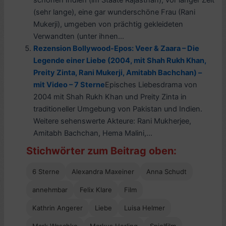
schönen Indien (im Staate Rajasthan), vor langer Zeit
(sehr lange), eine gar wunderschöne Frau (Rani
Mukerji), umgeben von prächtig gekleideten
Verwandten (unter ihnen...
Rezension Bollywood-Epos: Veer & Zaara – Die
Legende einer Liebe (2004, mit Shah Rukh Khan,
Preity Zinta, Rani Mukerji, Amitabh Bachchan) –
mit Video – 7 Sterne
Episches Liebesdrama von
2004 mit Shah Rukh Khan und Preity Zinta in
traditioneller Umgebung von Pakistan und Indien.
Weitere sehenswerte Akteure: Rani Mukherjee,
Amitabh Bachchan, Hema Malini,...
Stichwörter zum Beitrag oben:
6 Sterne
Alexandra Maxeiner
Anna Schudt
annehmbar
Felix Klare
Film
Kathrin Angerer
Liebe
Luisa Helmer
Mark Waschke
Markus Herling
Spielfilm