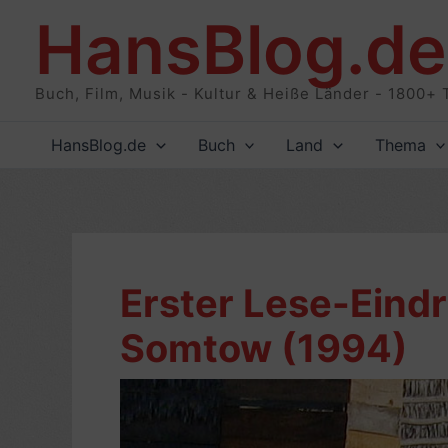
Zum
HansBlog.de
Inhalt
springen
Buch, Film, Musik - Kultur & Heiße Länder - 1800+ 
HansBlog.de
Buch
Land
Thema
Erster Lese-Eindr
Somtow (1994)