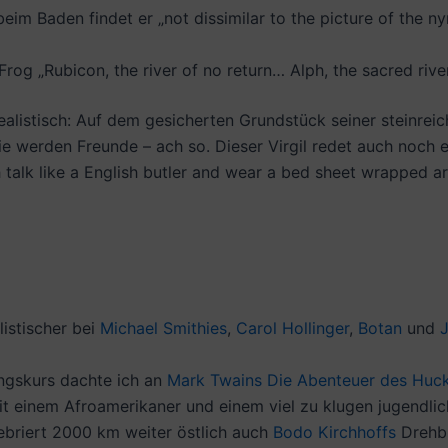
eim Baden findet er „not dissimilar to the picture of the 
 Frog „Rubicon, the river of no return… Alph, the sacred r
istisch: Auf dem gesicherten Grundstück seiner steinreiche
ie werden Freunde – ach so. Dieser Virgil redet auch noch ei
 talk like a English butler and wear a bed sheet wrapped ar
istischer bei
Michael Smithies
,
Carol Hollinger
,
Botan
und
ngskurs dachte ich an
Mark Twains
Die Abenteuer des Huck
t einem Afroamerikaner und einem viel zu klugen jugendlic
lebriert 2000 km weiter östlich auch
Bodo Kirchhoffs
Drehb