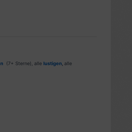
en
(7+ Sterne), alle
lustigen
,
alle