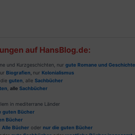
lungen auf HansBlog.de:
e und Kurzgeschichten, nur
gute Romane und Geschicht
nur
Biografien
,
nur
Kolonialismus
 die
guten
, alle
Sachbücher
ten
,
alle
Sachbücher
allem in mediterrane Länder
e guten Bücher
ten Bücher
:
Alle Bücher
oder
nur die guten Bücher