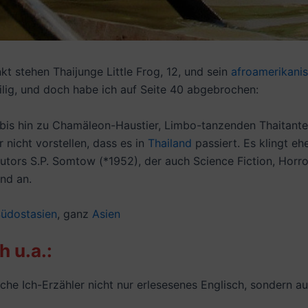
nkt stehen Thaijunge Little Frog, 12, und sein
afroamerikani
lig, und doch habe ich auf Seite 40 abgebrochen:
h, bis hin zu Chamäleon-Haustier, Limbo-tanzenden Thaitant
nicht vorstellen, dass es in
Thailand
passiert. Es klingt e
ors S.P. Somtow (*1952), der auch Science Fiction, Horror
and an.
üdostasien
, ganz
Asien
h u.a.:
che Ich-Erzähler nicht nur erlesesenes Englisch, sondern auc