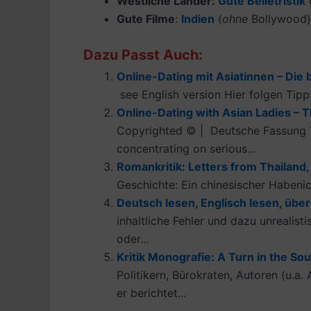
Westliche Länder:
Gute Belletristik
Gute Filme
:
Indien
(
ohne
Bollywood)
Dazu Passt Auch:
Online-Dating mit Asiatinnen – Die b
see English version Hier folgen Tipps
Online-Dating with Asian Ladies – Th
Copyrighted © | Deutsche Fassung Thi
concentrating on serious...
Romankritik: Letters from Thailand,
Geschichte: Ein chinesischer Habenic
Deutsch lesen, Englisch lesen, übe
inhaltliche Fehler und dazu unrealist
oder...
Kritik Monografie: A Turn in the Sou
Politikern, Bürokraten, Autoren (u.a.
er berichtet...