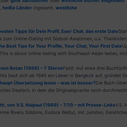
oder
gute Sachbücher
oder
westliche Bücher insgesamt
,
h
eiße Länder
ingesamt,
westliche
esten Tipps für Dein Profil, Euer Chat, das erste Date
Sta
 zum Online-Dating mit Südost-Asiatinnen, u.a. Thailänderin
e Best Tips for Your Profile, Your Chat, Your First Date
Up
s is about online dating with Southeast-Asian ladies, inc
 von Botan (1969) – 7 Sterne
Fazit: Auf etwa drei Buchfünf
hts baut sich ab 1945 ein Leben in Bangkok auf, gründet Ge
rhaupt Übersetzung lesen – was ist besser?
Die Buch-Übers
isches Deutsch, in dem die Originalsprache noch durchriecht
th, von V.S. Naipaul (1989) – 7/10 – mit Presse-Links
V.S. 
 Anne Rivers Siddons, Eudora Welty), mit Juristen, Geistlich