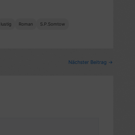
lustig
Roman
S.P.Somtow
Nächster Beitrag
→