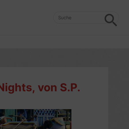
Search
for:
ights, von S.P.