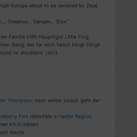
nymph Europa about to be ravished by Zeus
iver…, Oceanus… Ganges… Styx“
n Familie trifft Hauptfigur Little Frog
nen Slang, der für mich falsch klingt (Virgil
ound he shoulders“ (sic)).
Jim Thompson
; noch weiter zurück geht der
leberry Finn
(ebenfalls in
heißer Region
,
hen Ich-Erzähler)
uch
Manila