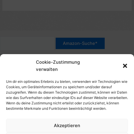
*Werbehinweis für Links mit Hinweis "Amazon-Werbelink(s)",
Cookie-Zustimmung
"Amazon-Suche" und/oder mit Sternchen (*): Das sind Affiliate-
verwalten
Link. Wenn Du auf der verlinkten Website etwas kaufst, erhalte
ich eine Provision. Du zahlst nur den normalen Preis - ohne
Um dir ein optimales Erlebnis zu bieten, verwenden wir Technologien wie
Aufschlag – und unterstützt diese Seite. Als Amazon-Partner
Cookies, um Geräteinformationen zu speichern und/oder darauf
zuzugreifen. Wenn du diesen Technologien zustimmst, können wir Daten
verdiene ich an qualifizierten Verkäufen. Dies gilt auch für
wie das Surfverhalten oder eindeutige IDs auf dieser Website verarbeiten.
Klicks/Tipps auf Produktbilder, die mit einer Händler-Seite wie
Wenn du deine Zustimmung nicht erteilst oder zurückziehst, können
Amazon verlinkt sind.
bestimmte Merkmale und Funktionen beeinträchtigt werden.
Akzeptieren
Impressum