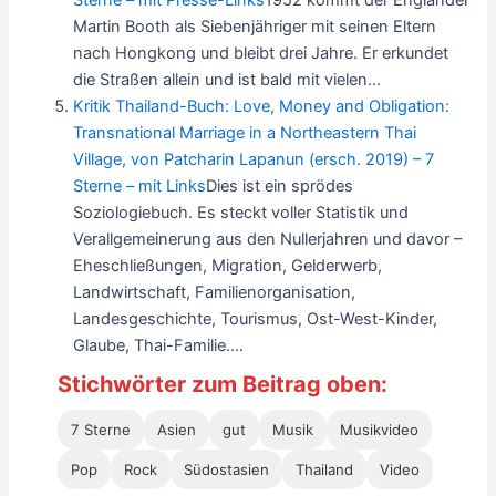
Sterne – mit Presse-Links
1952 kommt der Engländer
Martin Booth als Siebenjähriger mit seinen Eltern
nach Hongkong und bleibt drei Jahre. Er erkundet
die Straßen allein und ist bald mit vielen...
Kritik Thailand-Buch: Love, Money and Obligation:
Transnational Marriage in a Northeastern Thai
Village, von Patcharin Lapanun (ersch. 2019) – 7
Sterne – mit Links
Dies ist ein sprödes
Soziologiebuch. Es steckt voller Statistik und
Verallgemeinerung aus den Nullerjahren und davor –
Eheschließungen, Migration, Gelderwerb,
Landwirtschaft, Familienorganisation,
Landesgeschichte, Tourismus, Ost-West-Kinder,
Glaube, Thai-Familie....
Stichwörter zum Beitrag oben:
7 Sterne
Asien
gut
Musik
Musikvideo
Pop
Rock
Südostasien
Thailand
Video