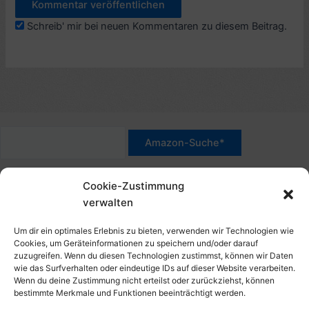
Schreib' mir bei neuen Kommentaren zu diesem Beitrag.
*Werbehinweis für Links mit Hinweis "Amazon-Werbelink(s)",
Cookie-Zustimmung
"Amazon-Suche" und/oder mit Sternchen (*): Das sind Affiliate-
verwalten
Link. Wenn Du auf der verlinkten Website etwas kaufst, erhalte
ich eine Provision. Du zahlst nur den normalen Preis - ohne
Um dir ein optimales Erlebnis zu bieten, verwenden wir Technologien wie
Aufschlag – und unterstützt diese Seite. Als Amazon-Partner
Cookies, um Geräteinformationen zu speichern und/oder darauf
zuzugreifen. Wenn du diesen Technologien zustimmst, können wir Daten
verdiene ich an qualifizierten Verkäufen. Dies gilt auch für
wie das Surfverhalten oder eindeutige IDs auf dieser Website verarbeiten.
Klicks/Tipps auf Produktbilder, die mit einer Händler-Seite wie
Wenn du deine Zustimmung nicht erteilst oder zurückziehst, können
Amazon verlinkt sind.
bestimmte Merkmale und Funktionen beeinträchtigt werden.