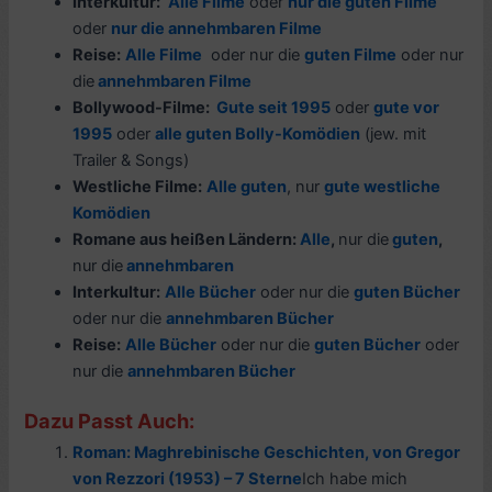
Interkultur:
Alle Filme
oder
nur die guten Filme
oder
nur die annehmbaren Filme
Reise:
Alle Filme
oder nur die
guten Filme
oder nur
die
annehmbaren Filme
Bollywood-Filme
:
Gute seit 1995
oder
gute vor
1995
oder
alle guten Bolly-Komödien
(jew. mit
Trailer & Songs)
Westliche Filme:
Alle guten
, nur
gute westliche
Komödien
Romane aus
heißen Ländern
:
Alle
,
nur die
guten
,
nur die
annehmbaren
Interkultur:
Alle Bücher
oder nur die
guten Bücher
oder nur die
annehmbaren Bücher
Reise:
Alle Bücher
oder nur die
guten Bücher
oder
nur die
a
nnehmbaren Bücher
Dazu Passt Auch:
Roman: Maghrebinische Geschichten, von Gregor
von Rezzori (1953) – 7 Sterne
Ich habe mich