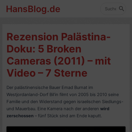
Zum
HansBlog.de
Inhalt
Search
for:
springen
Rezension Palästina-
Doku: 5 Broken
Cameras (2011) – mit
Video – 7 Sterne
Der palästinensische Bauer Emad Burnat im
Westjordanland-Dorf Bil’in filmt von 2005 bis 2010 seine
Familie und den Widerstand gegen israelischen Siedlungs-
und Mauerbau. Eine Kamera nach der anderen
wird
zerschossen
– fünf Stück sind am Ende kaputt.