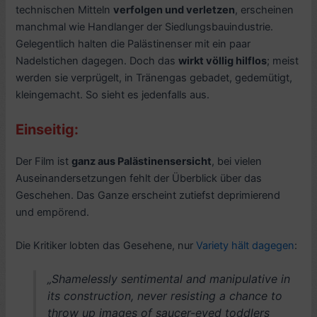
technischen Mitteln
verfolgen und verletzen
, erscheinen
manchmal wie Handlanger der Siedlungsbauindustrie.
Gelegentlich halten die Palästinenser mit ein paar
Nadelstichen dagegen. Doch das
wirkt völlig hilflos
; meist
werden sie verprügelt, in Tränengas gebadet, gedemütigt,
kleingemacht. So sieht es jedenfalls aus.
Einseitig:
Der Film ist
ganz aus Palästinensersicht
, bei vielen
Auseinandersetzungen fehlt der Überblick über das
Geschehen. Das Ganze erscheint zutiefst deprimierend
und empörend.
Die Kritiker lobten das Gesehene, nur
Variety hält dagegen
:
„Shamelessly sentimental and manipulative in
its construction, never resisting a chance to
throw up images of saucer-eyed toddlers